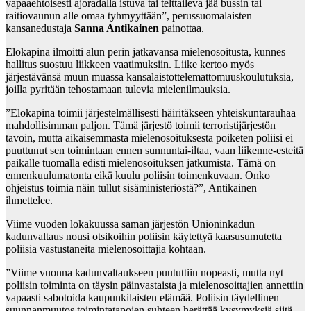
vapaaehtoisesti ajoradalla istuva tai telttaileva jää bussin tai
raitiovaunun alle omaa tyhmyyttään”, perussuomalaisten
kansanedustaja
Sanna Antikainen
painottaa.
Elokapina ilmoitti alun perin jatkavansa mielenosoitusta, kunnes
hallitus suostuu liikkeen vaatimuksiin. Liike kertoo myös
järjestävänsä muun muassa kansalaistottelemattomuuskoulutuksia,
joilla pyritään tehostamaan tulevia mielenilmauksia.
”Elokapina toimii järjestelmällisesti häiritäkseen yhteiskuntarauhaa
mahdollisimman paljon. Tämä järjestö toimii terroristijärjestön
tavoin, mutta aikaisemmasta mielenosoituksesta poiketen poliisi ei
puuttunut sen toimintaan ennen sunnuntai-iltaa, vaan liikenne-esteitä
paikalle tuomalla edisti mielenosoituksen jatkumista. Tämä on
ennenkuulumatonta eikä kuulu poliisin toimenkuvaan. Onko
ohjeistus toimia näin tullut sisäministeriöstä?”, Antikainen
ihmettelee.
Viime vuoden lokakuussa saman järjestön Unioninkadun
kadunvaltaus nousi otsikoihin poliisin käytettyä kaasusumutetta
poliisia vastustaneita mielenosoittajia kohtaan.
”Viime vuonna kadunvaltaukseen puututtiin nopeasti, mutta nyt
poliisin toiminta on täysin päinvastaista ja mielenosoittajien annettiin
vapaasti sabotoida kaupunkilaisten elämää. Poliisin täydellinen
suunnanmuutos toimintatapojen suhteen herättää kysymyksiä siitä,