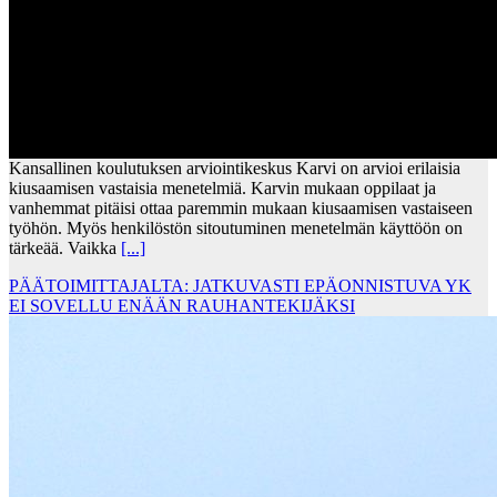
Kansallinen koulutuksen arviointikeskus Karvi on arvioi erilaisia
kiusaamisen vastaisia menetelmiä. Karvin mukaan oppilaat ja
vanhemmat pitäisi ottaa paremmin mukaan kiusaamisen vastaiseen
työhön. Myös henkilöstön sitoutuminen menetelmän käyttöön on
tärkeää. Vaikka
[...]
PÄÄTOIMITTAJALTA: JATKUVASTI EPÄONNISTUVA YK
EI SOVELLU ENÄÄN RAUHANTEKIJÄKSI