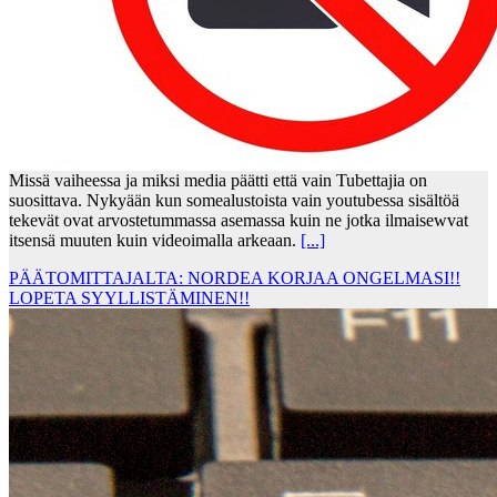
Missä vaiheessa ja miksi media päätti että vain Tubettajia on
suosittava. Nykyään kun somealustoista vain youtubessa sisältöä
tekevät ovat arvostetummassa asemassa kuin ne jotka ilmaisewvat
itsensä muuten kuin videoimalla arkeaan.
[...]
PÄÄTOMITTAJALTA: NORDEA KORJAA ONGELMASI!!
LOPETA SYYLLISTÄMINEN!!