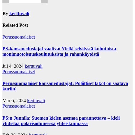
By
kerttuvali
Related Post
Perussuomalaiset
PS-kansanedustajat vaativat Yleltä selvitystä kohutuista
monimuotoisuuskoulutuksista ja rahankäytöstä
Jul 4, 2024
kerttuvali
Perussuomalaiset
Perussuomalaiset kansanedustajat: Poliittiset lakot on saatava
kuriin!
Mar 6, 2024
kerttuvali
Perussuomalaiset
PS:n Junnila: Suomen kielen asemaa parannettava – kieli
yhdistää polarisoituneessa yhteiskunnassa