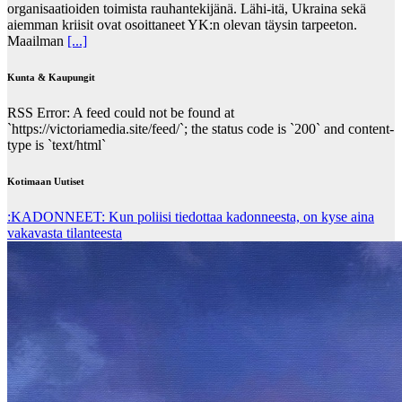
organisaatioiden toimista rauhantekijänä. Lähi-itä, Ukraina sekä
aiemman kriisit ovat osoittaneet YK:n olevan täysin tarpeeton.
Maailman
[...]
Kunta & Kaupungit
RSS Error: A feed could not be found at
`https://victoriamedia.site/feed/`; the status code is `200` and content-
type is `text/html`
Kotimaan Uutiset
:KADONNEET: Kun poliisi tiedottaa kadonneesta, on kyse aina
vakavasta tilanteesta