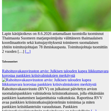
Lapin käräjäoikeus on 8.6.2026 antamallaan tuomiolla tuominnut
Thaimaasta Suomeen marjanpoimijoita välittäneen thaimaalaisen
koordinaattorin sekä kutsujayrityksenä toimineen suomalaisen
yhtiön toimitusjohtajan 78 ihmiskaupasta. Toimitusjohtaja tuomittiin
2 vuoden […]
[...]
Talousuutiset
Rahoitusvakausviraston arvio: Julkisen talouden kapea liikkumavara
korostaa pankkien kriisivalmiuksien merkitystä
Rahoitusvakausvirasto (RVV) on julkaissut päivitetyn arvion
suomalaispankkien valmiudesta kriisinratkaisuun, jolla ehkäistään
pankkien kaatumisen laajamittaisia vaikutuksia. Raportissa RVV
avaa pankkien kriisinratkaisujärjestelmän toimintaa ja miten
pankkien kriisitilanteisiin varaudutaan. Pankkien