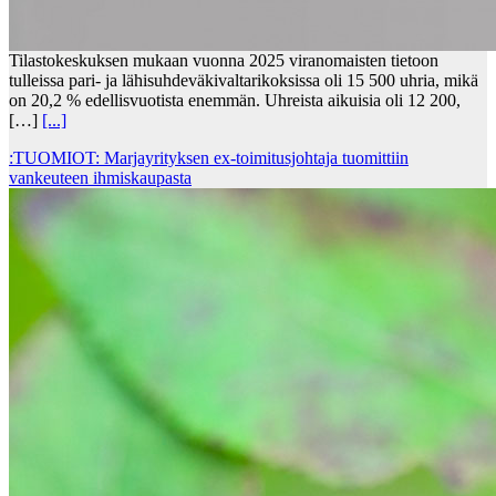
Tilastokeskuksen mukaan vuonna 2025 viranomaisten tietoon
tulleissa pari- ja lähisuhdeväkivaltarikoksissa oli 15 500 uhria, mikä
on 20,2 % edellisvuotista enemmän. Uhreista aikuisia oli 12 200,
[…]
[...]
:TUOMIOT: Marjayrityksen ex-toimitusjohtaja tuomittiin
vankeuteen ihmiskaupasta