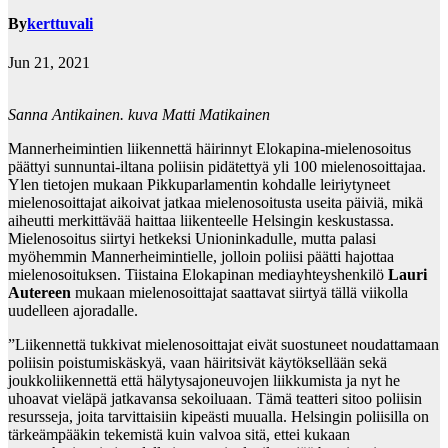
By
kerttuvali
Jun 21, 2021
Sanna Antikainen. kuva Matti Matikainen
Mannerheimintien liikennettä häirinnyt Elokapina-mielenosoitus
päättyi sunnuntai-iltana poliisin pidätettyä yli 100 mielenosoittajaa.
Ylen tietojen mukaan Pikkuparlamentin kohdalle leiriytyneet
mielenosoittajat aikoivat jatkaa mielenosoitusta useita päiviä, mikä
aiheutti merkittävää haittaa liikenteelle Helsingin keskustassa.
Mielenosoitus siirtyi hetkeksi Unioninkadulle, mutta palasi
myöhemmin Mannerheimintielle, jolloin poliisi päätti hajottaa
mielenosoituksen. Tiistaina Elokapinan mediayhteyshenkilö
Lauri
Autereen
mukaan mielenosoittajat saattavat siirtyä tällä viikolla
uudelleen ajoradalle.
”Liikennettä tukkivat mielenosoittajat eivät suostuneet noudattamaan
poliisin poistumiskäskyä, vaan häiritsivät käytöksellään sekä
joukkoliikennettä että hälytysajoneuvojen liikkumista ja nyt he
uhoavat vieläpä jatkavansa sekoiluaan. Tämä teatteri sitoo poliisin
resursseja, joita tarvittaisiin kipeästi muualla. Helsingin poliisilla on
tärkeämpääkin tekemistä kuin valvoa sitä, ettei kukaan