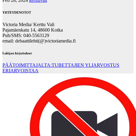
Feb 28, 2024
kerttuvali
YHTEYDENOTOT
Victoria Media/ Kerttu Vali
Pajamäenkatu 14, 48600 Kotka
Puh/SMS: 040-5563129
email: debaattilehti(@)victoriamedia.fi
Lukijan kirjoitukset
PÄÄTOIMITTAJALTA:TUBETTAJIEN YLIARVOSTUS
ERIARVOISTAA