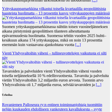
kriisinratkaisujärjestelmän tarkoituksena on taloudellisiin
[...]
Yrityskauppamarkkina vilkastui toisella kvartaalilla geopoliittisista
haasteista huolimatta – 13 prosentin kasvu yrityskauppojen määrässä
Suomen yrityskauppamarkkinassa nähtiin toisen vuosineljänneksen
aikana piristymistä geopoliittisen tilanteen aiheuttamasta
epävarmuudesta huolimatta. Suomessa tehtiin vuoden 2025 huhti–
kesäkuun aikana 174 yrityskauppaa, mikä on noin 13 prosenttia
enemmän kuin vastaavana ajankohtana vuotta
[...]
Vienti Yhdysvaltoihin väheni – tullineuvottelujen vaikutusta ei silti
näy
Tavaroiden ja palveluiden vienti Yhdysvaltoihin väheni vuoden
toisella neljänneksellä 10 % edellisvuotisesta. Tavaroita ja palveluita
vietiin Yhdysvaltoihin 3,2 miljardin euron arvosta. Tuonnin arvo
Yhdysvalloista oli 1,7 miljardia euroa, selviää tavaroiden ja
[...]
Urheilua
Rovaniemen Palloseura ry:n entinen toiminnanjohtaja tuo­mit­tiin
neljän kuu­kau­den eh­dol­li­seen van­keu­teen ka­val­luk­ses­ta – syyte