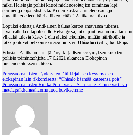
miksi Helsingin poliisi katsoi mielenosoittajien toimintaa läpi
sormien ja jopa edisti sitä. Kenen käskystä mielenosoittajien
annettiin edelleen häiritä liikennettä?”, Antikainen tivaa.
Lopuksi edustaja Antikainen haluaa kertoa antavansa tukensa
tavallisille kenttäpoliiseille Helsingissä, jotka joutuivat noudattamaan
ylhäältä tulevia käskyjä olla aluksi tekemättä mitään häiriköille ja
jotka joutuvat pelkäämään sisäministeri
Ohisalon
(vihr.) haukkuja.
Edustaja Antikainen on jättänyt kirjallisen kysymyksen koskien
poliisin toimintaohjeita 17.6.2021 alkaneen Elokapinan
mielenosoituksen suhteen.
Post
Perussuomalaisten Tynkkynen jätti kirjallisen kysymyksen
elokapinan lain rikkomisesta: “Ohisalo kääntää katseensa pois”
navigation
Perussuomalaisten Riikka Purra vastaa Saarikolle: Emme vastusta
matalapalkkamaahanmuuttoa huviksemme