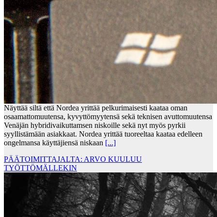
Näyttää siltä että Nordea yrittää pelkurimaisesti kaataa oman
osaamattomuutensa, kyvyttömyytensä sekä teknisen avuttomuutensa
Venäjän hybridivaikuttamsen niskoille sekä nyt myös pyrkii
syyllistämään asiakkaat. Nordea yrittää tuoreeltaa kaataa edelleen
ongelmansa käyttäjiensä niskaan
[...]
PÄÄTOIMITTAJALTA: ARVO KUULUU
TYÖTTÖMÄLLEKIN