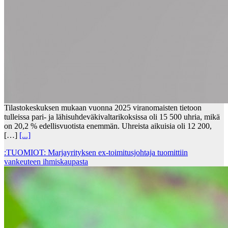
Tilastokeskuksen mukaan vuonna 2025 viranomaisten tietoon
tulleissa pari- ja lähisuhdeväkivaltarikoksissa oli 15 500 uhria, mikä
on 20,2 % edellisvuotista enemmän. Uhreista aikuisia oli 12 200,
[…]
[...]
:TUOMIOT: Marjayrityksen ex-toimitusjohtaja tuomittiin
vankeuteen ihmiskaupasta