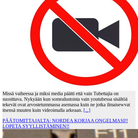
Missä vaiheessa ja miksi media päätti että vain Tubettajia on
suosittava. Nykyään kun somealustoista vain youtubessa sisältöä
tekevät ovat arvostetummassa asemassa kuin ne jotka ilmaisewvat
itsensä muuten kuin videoimalla arkeaan.
[...]
PÄÄTOMITTAJALTA: NORDEA KORJAA ONGELMASI!!
LOPETA SYYLLISTÄMINEN!!