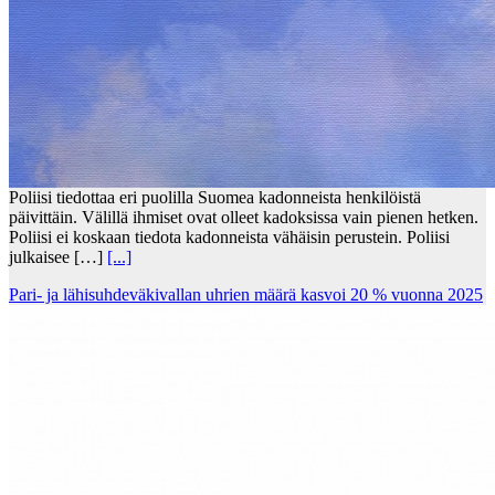
Poliisi tiedottaa eri puolilla Suomea kadonneista henkilöistä
päivittäin. Välillä ihmiset ovat olleet kadoksissa vain pienen hetken.
Poliisi ei koskaan tiedota kadonneista vähäisin perustein. Poliisi
julkaisee […]
[...]
Pari- ja lähisuhdeväkivallan uhrien määrä kasvoi 20 % vuonna 2025