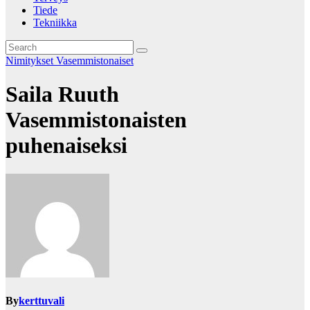
Tiede
Tekniikka
Nimitykset
Vasemmistonaiset
Saila Ruuth
Vasemmistonaisten
puhenaiseksi
By
kerttuvali