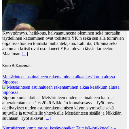
Kyvyttömyys, heikkous, halvaantuneena oleminen sekä moraalin
täydellinen katoaminen ovat todisteita YK:n sekä sen alla toimivien
organisaatioiden toimista rauhantekijänä. Lähi-itä, Ukraina sekä
aiemman kriisit ovat osoittaneet YK:n olevan täysin tarpeeton.
Maailman
[...]
Kunta & Kaupungit
Metsärinteen asuinalueen rakentaminen alkaa kesäkuun alussa
Sipoossa
Sipoon kunta aloittaa Metsärinteen uuden asuinalueen katu- ja
aluerakentamisen 1.6.2026 Nikkilän lounaisosassa. Työt luovat
edellytykset uuden asuntorakentamisen käynnistymiselle sekä
sujuville ja turvallisille yhteyksille Metsärinteen sisällä ja Nikkilän
suuntaan. Työt alkavat
[...]
Nurmijärven kunta tarjosi kesätyöpaikat Taitaja9-joukkueelle –