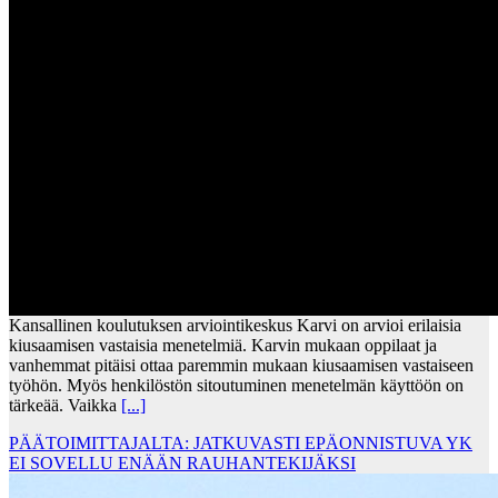
Kansallinen koulutuksen arviointikeskus Karvi on arvioi erilaisia
kiusaamisen vastaisia menetelmiä. Karvin mukaan oppilaat ja
vanhemmat pitäisi ottaa paremmin mukaan kiusaamisen vastaiseen
työhön. Myös henkilöstön sitoutuminen menetelmän käyttöön on
tärkeää. Vaikka
[...]
PÄÄTOIMITTAJALTA: JATKUVASTI EPÄONNISTUVA YK
EI SOVELLU ENÄÄN RAUHANTEKIJÄKSI