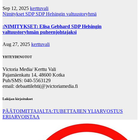
Sep 12, 2025
kerttuvali
Nimitykset
SDP
SDP Helsingin valtuustoryhmä
:NIMITYKSET: Elisa Gebhard SDP Helsingin
valtuustoryhmän puheenjohtajaksi
Aug 27, 2025
kerttuvali
YHTEYDENOTOT
Victoria Media/ Kerttu Vali
Pajamäenkatu 14, 48600 Kotka
Puh/SMS: 040-5563129
email: debaattilehti(@)victoriamedia.fi
Lukijan kirjoitukset
PÄÄTOIMITTAJALTA:TUBETTAJIEN YLIARVOSTUS
ERIARVOISTAA