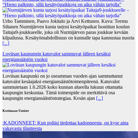
“Hieno palkinto, sillä kesätyöpaikkoja on aika vähän tarjolla”
Urho Tamminen, Paavo Jokitalo ja Arvi Kettunen. Kuva: Teemu
Siltanen Nurmijärven kunta tarjosi kesätyöpaikat Isoniitun koulun
Taitaja9-joukkueelle, joka oli Nurmijärven paras joukkue kevään
kilpailussa. Kesätyömahdollisuus on kunnalle tapa kannustaa nuoria
[...]
Loviisan kaupungin katuvalot sammuvat jälleen kesäksi
energiansäästön vuoksi
Loviisan kaupunki on jo useamman vuoden ajan sammuttanut
katuvalot kesäajaksi energiansäästötoimenpiteenä. Katuvalot
sammutetaan 1.6.2026 koko kunnan alueella lukuun ottamatta
kaupungin keskustaa. Tämä toimenpide on merkittävä osa
kaupungin energiansäästöstrategiaa. Kesän ajan
[...]
Kotimaan Uutiset
:KADONNEET: Kun poliisi tiedottaa kadonneesta, on kyse aina
vakavasta tilanteesta