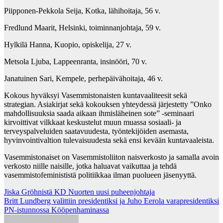
Piipponen-Pekkola Seija, Kotka, lähihoitaja, 56 v.
Fredlund Maarit, Helsinki, toiminnanjohtaja, 59 v.
Hylkilä Hanna, Kuopio, opiskelija, 27 v.
Metsola Ljuba, Lappeenranta, insinööri, 70 v.
Janatuinen Sari, Kempele, perhepäivähoitaja, 46 v.
Kokous hyväksyi Vasemmistonaisten kuntavaaliteesit sekä
strategian. Asiakirjat sekä kokouksen yhteydessä järjestetty ”Onko
mahdollisuuksia saada aikaan ihmisläheinen sote” -seminaari
kirvoittivat vilkkaat keskustelut muun muassa sosiaali- ja
terveyspalveluiden saatavuudesta, työntekijöiden asemasta,
hyvinvointivaltion tulevaisuudesta sekä ensi kevään kuntavaaleista.
Vasemmistonaiset on Vasemmistoliiton naisverkosto ja samalla avoin
verkosto niille naisille, jotka haluavat vaikuttaa ja tehdä
vasemmistofeminististä politiikkaa ilman puolueen jäsenyyttä.
Post
Jiska Gröhnistä KD Nuorten uusi puheenjohtaja
Britt Lundberg valittiin presidentiksi ja Juho Eerola varapresidentiksi
navigation
PN-istunnossa Kööpenhaminassa