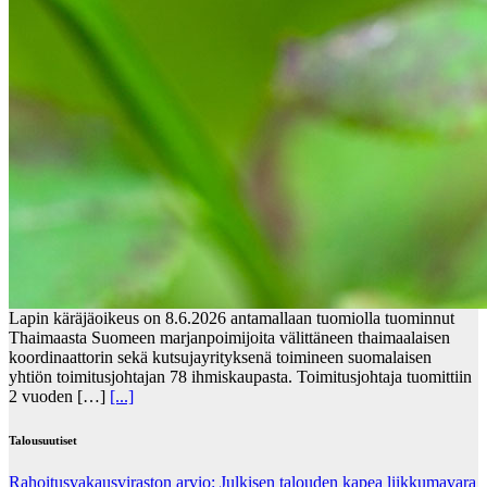
Lapin käräjäoikeus on 8.6.2026 antamallaan tuomiolla tuominnut
Thaimaasta Suomeen marjanpoimijoita välittäneen thaimaalaisen
koordinaattorin sekä kutsujayrityksenä toimineen suomalaisen
yhtiön toimitusjohtajan 78 ihmiskaupasta. Toimitusjohtaja tuomittiin
2 vuoden […]
[...]
Talousuutiset
Rahoitusvakausviraston arvio: Julkisen talouden kapea liikkumavara