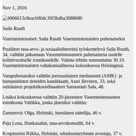
Nov 1, 2016
Saila Ruuth
Vasemmistonaiset: Saila Ruuth Vasemmistonaisten puhenaiseksi
Puuliiton tasa-arvo- ja sosiaalisihteerinä työskentelevä Saila Ruuth,
34, valittiin jatkamaan Vasemmistonaisten puhenaisena uudelle
kolmivuotiselle toimikaudelle. Valinta tehtiin sunnuntaina 30.10.
Vasemmistonaisten valtakunnallisessa kokouksessa Helsingissä.
Varapuhenaisiksi valittiin joensuulainen medianomi (AMK) ja
humanististen tieteiden kandidaatti, Anni Järvinen, 33, sekä
oululainen projektikoordinaattori Sannamari Sala, 48.
Lisäksi kokouksessa valittiin 20-jäseninen Vasemmistonaisten
toimikunta Valtikka, jonka jäseniksi valittiin:
Zamurovic Olga, Helsinki, itsenäinen taiteilija, 46 v.
Paju Lena, Hankasalmi, tasa-arvokonsultti, 64 v.
Korpinurmi Riikka, Helsinki, eduskuntaryhmän avustaja, 37 v.