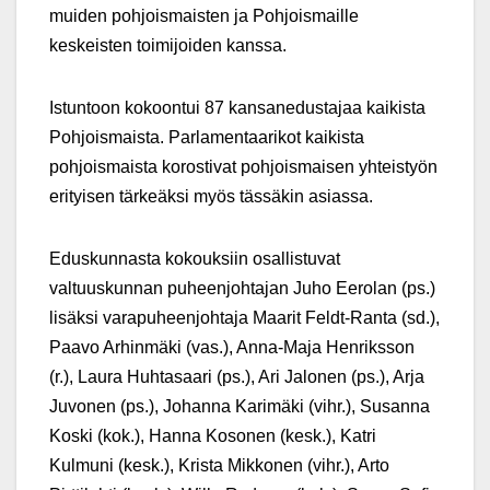
muiden pohjoismaisten ja Pohjoismaille
keskeisten toimijoiden kanssa.
Istuntoon kokoontui 87 kansanedustajaa kaikista
Pohjoismaista. Parlamentaarikot kaikista
pohjoismaista korostivat pohjoismaisen yhteistyön
erityisen tärkeäksi myös tässäkin asiassa.
Eduskunnasta kokouksiin osallistuvat
valtuuskunnan puheenjohtajan Juho Eerolan (ps.)
lisäksi varapuheenjohtaja Maarit Feldt-Ranta (sd.),
Paavo Arhinmäki (vas.), Anna-Maja Henriksson
(r.), Laura Huhtasaari (ps.), Ari Jalonen (ps.), Arja
Juvonen (ps.), Johanna Karimäki (vihr.), Susanna
Koski (kok.), Hanna Kosonen (kesk.), Katri
Kulmuni (kesk.), Krista Mikkonen (vihr.), Arto