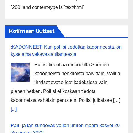
`200` and content-type is `text/html`
Kotimaan Uutiset
:KADONNEET: Kun poliisi tiedottaa kadonneesta, on
kyse aina vakavasta tilanteesta
Poliisi tiedottaa eri puolilla Suomea
kadonneista henkilöistä päivittäin. Välillä
ihmiset ovat olleet kadoksissa vain
pienen hetken. Poliisi ei koskaan tiedota
kadonneista vähäisin perustein. Poliisi julkaisee […]
[...]
Pari- ja lähisuhdeväkivallan uhrien määrä kasvoi 20
% vuonna 2025