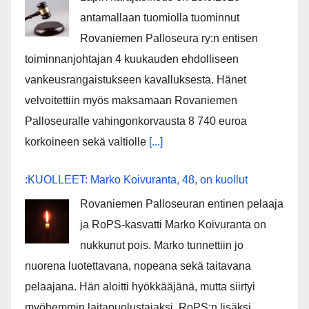
antamallaan tuomiolla tuominnut
Rovaniemen Palloseura ry:n entisen
toiminnanjohtajan 4 kuukauden ehdolliseen
vankeusrangaistukseen kavalluksesta. Hänet
velvoitettiin myös maksamaan Rovaniemen
Palloseuralle vahingonkorvausta 8 740 euroa
korkoineen sekä valtiolle
[...]
:KUOLLEET: Marko Koivuranta, 48, on kuollut
Rovaniemen Palloseuran entinen pelaaja
ja RoPS-kasvatti Marko Koivuranta on
nukkunut pois. Marko tunnettiin jo
nuorena luotettavana, nopeana sekä taitavana
pelaajana. Hän aloitti hyökkääjänä, mutta siirtyi
myöhemmin laitapuolustajaksi. RoPS:n lisäksi