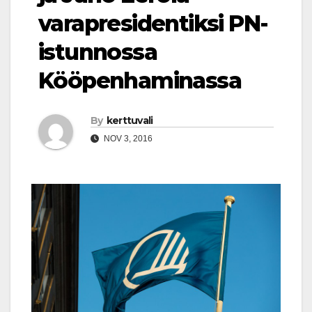
varapresidentiksi PN-
istunnossa
Kööpenhaminassa
By
kerttuvali
NOV 3, 2016