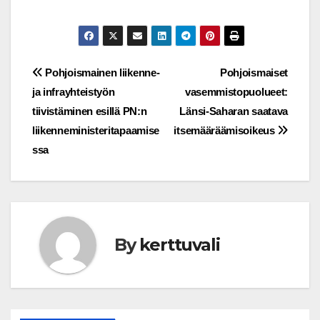
Post
Pohjoismainen liikenne-
Pohjoismaiset
ja infrayhteistyön
vasemmistopuolueet:
navigation
tiivistäminen esillä PN:n
Länsi-Saharan saatava
liikenneministeritapaamise
itsemääräämisoikeus
ssa
By
kerttuvali