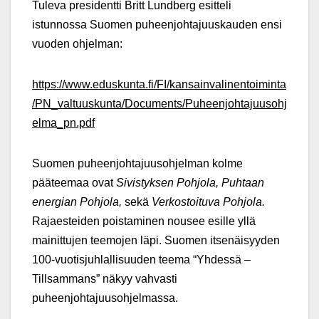
Tuleva presidentti Britt Lundberg esitteli
istunnossa Suomen puheenjohtajuuskauden ensi
vuoden ohjelman:
https://www.eduskunta.fi/FI/kansainvalinentoiminta
/PN_valtuuskunta/Documents/Puheenjohtajuusohj
elma_pn.pdf
Suomen puheenjohtajuusohjelman kolme
pääteemaa ovat
Sivistyksen Pohjola, Puhtaan
energian Pohjola,
sekä
Verkostoituva Pohjola.
Rajaesteiden poistaminen nousee esille yllä
mainittujen teemojen läpi. Suomen itsenäisyyden
100-vuotisjuhlallisuuden teema “Yhdessä –
Tillsammans” näkyy vahvasti
puheenjohtajuusohjelmassa.