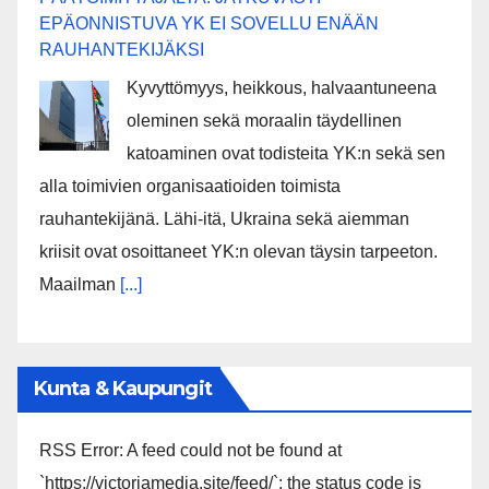
EPÄONNISTUVA YK EI SOVELLU ENÄÄN
RAUHANTEKIJÄKSI
Kyvyttömyys, heikkous, halvaantuneena
oleminen sekä moraalin täydellinen
katoaminen ovat todisteita YK:n sekä sen
alla toimivien organisaatioiden toimista
rauhantekijänä. Lähi-itä, Ukraina sekä aiemman
kriisit ovat osoittaneet YK:n olevan täysin tarpeeton.
Maailman
[...]
Kunta & Kaupungit
RSS Error: A feed could not be found at
`https://victoriamedia.site/feed/`; the status code is