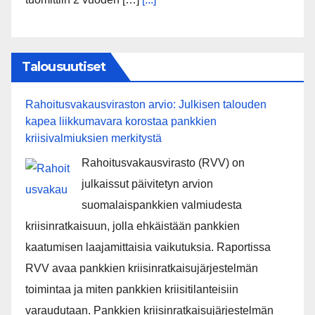
Talousuutiset
Rahoitusvakausviraston arvio: Julkisen talouden
kapea liikkumavara korostaa pankkien
kriisivalmiuksien merkitystä
Rahoitusvakausvirasto (RVV) on
julkaissut päivitetyn arvion
suomalaispankkien valmiudesta
kriisinratkaisuun, jolla ehkäistään pankkien
kaatumisen laajamittaisia vaikutuksia. Raportissa
RVV avaa pankkien kriisinratkaisujärjestelmän
toimintaa ja miten pankkien kriisitilanteisiin
varaudutaan. Pankkien kriisinratkaisujärjestelmän