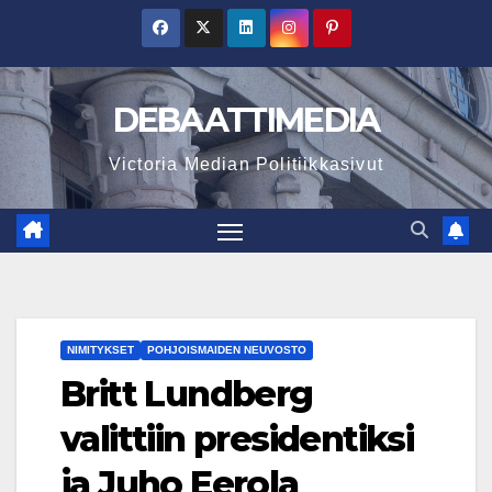
Skip
to
content
DEBAATTIMEDIA
Victoria Median Politiikkasivut
NIMITYKSET
POHJOISMAIDEN NEUVOSTO
Britt Lundberg
valittiin presidentiksi
ja Juho Eerola