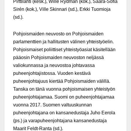
Pirttilahti (kesk.), Wille Rydman (kok.), Saara-Sofia
Sirén (kok.), Ville Skinnari (sd.), Erkki Tuomioja
(sd.).
Pohjoismaiden neuvosto on Pohjoismaiden
parlamenttien ja hallitusten välinen yhteistyöelin.
Pohjoismaiset poliittiset yhteistyöasiat käsitellään
pääosin Pohjoismaiden neuvoston neljässä
valiokunnassa ja neuvostoa johtavassa
puheenjohtajistossa. Vuoden kestävä
puheenjohtajuus kiertää Pohjoismaiden välillä.
Tanska on tänä vuonna pohjoismaisen yhteistyön
puheenjohtajamaa. Suomi on puheenjohtajamaa
vuonna 2017. Suomen valtuuskunnan
puheenjohtajana on kansanedustaja Juho Eerola
(ps.) ja varapuheenjohtajana kansanedustaja
Maarit Feldt-Ranta (sd.).