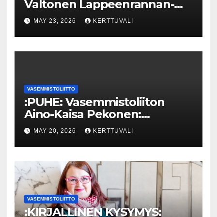
Valtonen Lappeenrannan-
Lahden teknillisen yliopiston
MAY 23, 2026
KERTTUVALI
kunniatohtoriksi
VASEMMISTOLIITTO
:PUHE: Vasemmistoliiton
Aino-Kaisa Pekonen:
Eriarvoistumisen
MAY 20, 2026
KERTTUVALI
pysäyttäminen luo
turvallisuutta
VASEMMISTOLIITTO
:KIRJALLINEN KYSYMYS: