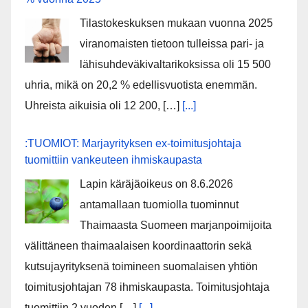
Tilastokeskuksen mukaan vuonna 2025
viranomaisten tietoon tulleissa pari- ja
lähisuhdeväkivaltarikoksissa oli 15 500
uhria, mikä on 20,2 % edellisvuotista enemmän.
Uhreista aikuisia oli 12 200, […]
[...]
:TUOMIOT: Marjayrityksen ex-toimitusjohtaja
tuomittiin vankeuteen ihmiskaupasta
Lapin käräjäoikeus on 8.6.2026
antamallaan tuomiolla tuominnut
Thaimaasta Suomeen marjanpoimijoita
välittäneen thaimaalaisen koordinaattorin sekä
kutsujayrityksenä toimineen suomalaisen yhtiön
toimitusjohtajan 78 ihmiskaupasta. Toimitusjohtaja
tuomittiin 2 vuoden […]
[...]