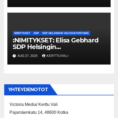
1.10. alkaen Espoolainen Nina
From.
NIMITYKSET
SDP
SDP HELSINGIN VALTUUSTORYHMÄ
:NIMITYKSET: Elisa Gebhard
SDP Helsingin
valtuustoryhmän
AUG 27, 2025
KERTTUVALI
puheenjohtajaksi
YHTEYDENOTOT
Victoria Media/ Kerttu Vali
Pajamäenkatu 14, 48600 Kotka