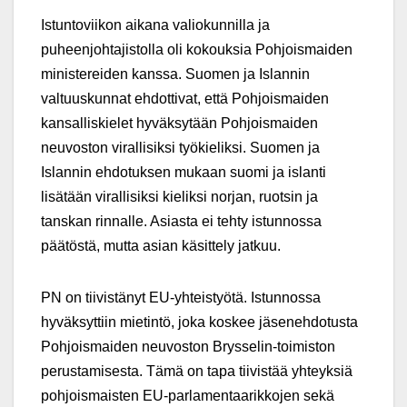
Istuntoviikon aikana valiokunnilla ja
puheenjohtajistolla oli kokouksia Pohjoismaiden
ministereiden kanssa. Suomen ja Islannin
valtuuskunnat ehdottivat, että Pohjoismaiden
kansalliskielet hyväksytään Pohjoismaiden
neuvoston virallisiksi työkieliksi. Suomen ja
Islannin ehdotuksen mukaan suomi ja islanti
lisätään virallisiksi kieliksi norjan, ruotsin ja
tanskan rinnalle. Asiasta ei tehty istunnossa
päätöstä, mutta asian käsittely jatkuu.
PN on tiivistänyt EU-yhteistyötä. Istunnossa
hyväksyttiin mietintö, joka koskee jäsenehdotusta
Pohjoismaiden neuvoston Brysselin-toimiston
perustamisesta. Tämä on tapa tiivistää yhteyksiä
pohjoismaisten EU-parlamentaarikkojen sekä