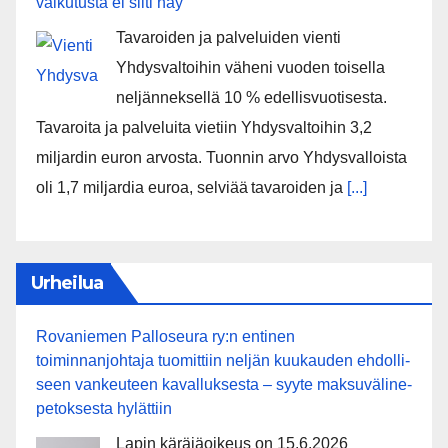
vaikutusta ei silti näy
Tavaroiden ja palveluiden vienti
Yhdysvaltoihin väheni vuoden toisella
neljänneksellä 10 % edellisvuotisesta.
Tavaroita ja palveluita vietiin Yhdysvaltoihin 3,2
miljardin euron arvosta. Tuonnin arvo Yhdysvalloista
oli 1,7 miljardia euroa, selviää tavaroiden ja
[...]
Urheilua
Rovaniemen Palloseura ry:n entinen
toiminnanjohtaja tuo­mit­tiin neljän kuu­kau­den eh­dol­li­
seen van­keu­teen ka­val­luk­ses­ta – syyte mak­su­vä­li­ne­
pe­tok­ses­ta hy­lät­tiin
Lapin käräjäoikeus on 15.6.2026