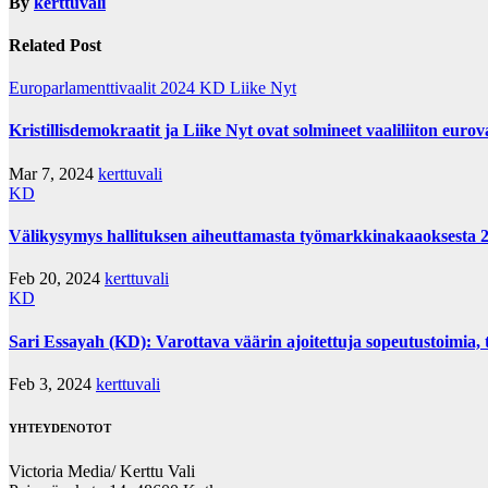
By
kerttuvali
Related Post
Europarlamenttivaalit 2024
KD
Liike Nyt
Kristillisdemokraatit ja Liike Nyt ovat solmineet vaaliliiton eurov
Mar 7, 2024
kerttuvali
KD
Välikysymys hallituksen aiheuttamasta työmarkkinakaaoksesta
Feb 20, 2024
kerttuvali
KD
Sari Essayah (KD): Varottava väärin ajoitettuja sopeutustoimia,
Feb 3, 2024
kerttuvali
YHTEYDENOTOT
Victoria Media/ Kerttu Vali