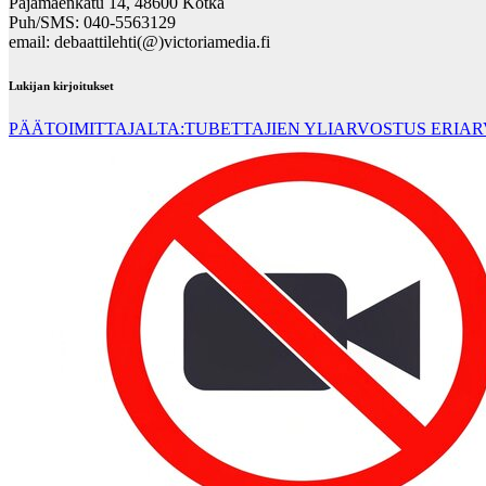
Pajamäenkatu 14, 48600 Kotka
Puh/SMS: 040-5563129
email: debaattilehti(@)victoriamedia.fi
Lukijan kirjoitukset
PÄÄTOIMITTAJALTA:TUBETTAJIEN YLIARVOSTUS ERIA