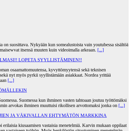
jia on suosittava. Nykyään kun somealustoista vain youtubessa sisältöä
lmaisewvat itsensä muuten kuin videoimalla arkeaan.
[...]
MASI!! LOPETA SYYLLISTÄMINEN!!
taa oman osaamattomuutensa, kyvyttömyytensä sekä teknisen
ekä nyt myös pyrkii syyllistämään asiakkaat. Nordea yrittää
skaan
[...]
TÖMÄLLEKIN
Suomessa. Suomessa kun ihminen vasten tahtoaan joutuu työttömäksi
min arvokas ihminen muuttuisi rikollisen arvottomaksi jonka on
[...]
AJIEN JA VÄKIVALLAN EHTYMÄTÖN MARKKINA
i erilaisia kiusaamisen vastaisia menetelmiä. Karvin mukaan oppilaat
sen vastaiseen työhön. Myös henkilöstön sitoutuminen menetelmän