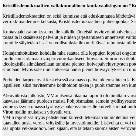
Kristillisdemokraattien valtakunnallinen kuntavaalislogan on 
Kristillisdemokraattien on sekä kunnissa että eduskunnassa lähdettävä
verrokkimaidemme kelkasta, Kristillisdemokraattien puheenjohtaja Sa
Kuntavaaleissa on kyse meille kaikille tärkeistä hyvinvointipalveluista 
toisaalta lakisääteiset palvelut ja niiden järjestämiseen annettavat val
kunnille sälytetään lisää velvollisuuksia ilman riittävää rahoitusta nii
Hoitajamitoituksen kohdalla raha saattaa olla loppujen lopuksi ongelmi
joudutaan siirtämään ympärivuorokautiseen hoivaan. Suurin osa ikäihmi
ideologisilla silmälaseillaan tunnista pienten hoivapalveluyritysten p
suuntaan. Myös sote-uudistuksessa nämä pienet hoivayritykset on uno
Perheiden tarpeet ovat keskeisessä asemassa palveluiden suhteen ja KD
lapsilleen, siksi tarvitsemme kotihoidon tukea ja puolustamme sen kunt
Alkuviikosta julkaistu, VM:n itsensä tilaama raportti oli nimittäin va
kasvussa jäämme puoleen muista Pohjoismaista, samoin työllisyysaste ja
viime syksynä omassa työllisyyspaketissaan esille kiireellisimmät uud
Viron mallin mukaisen yritystili ym.
VM:n raportissa myös patistellaan kiireesti tekemään suunnitelmia vel
kaavailee uusia veroja yrityksille ja investoinneille. Lisävelka ei voi
saa upota velkasuohon. Sen sijaan, että laitetaan suomalaisten verova