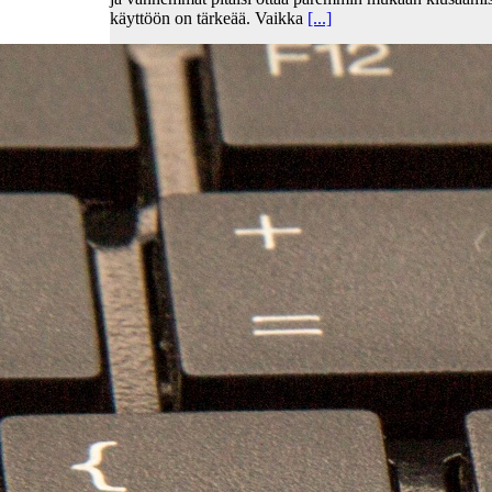
käyttöön on tärkeää. Vaikka
[...]