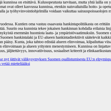
jä kunnissa on etsittävä. Kulusopeutusta tarvitaan, mutta yhtä lailla on
at ovat olleet kasvussa kunnissa, etenkin naisvaltaisilla hoito- ja opet
ikalla ja työhyvinvointiohjelmilla voidaan vaikuttaa sairauspoissaolojen 
dessa. Kuntien oma vastuu osaavasta hankintapolitiikasta on erittäin me
stää. Suurin osa kunnista tekee jokaisen hankinnan kohdalla erilaisia linj
 nykyistä enemmän huomiota laatu- ja ympäristövaatimuksiin. Suomen u
Suomen hankintalaki ja EU-alueen hankintadirektiivit säätelevät kaikkia 
n pääsy. Kunta, joka tahtoo edistää alueen elinvoimaa, kilpailuttaa viis
n elinvoimaan ja alueen yritysten menestymiseen. Kunnissa on linjattava j
s, jäljitettävyys, innovatiivisuus, sosiaaliset kriteerit ja elinkaarikust
 nyt jättivät välikysymyksen Suomen osallistumisesta EU:n elpymispa
vetää mietteliääksi