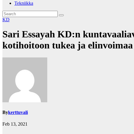
Tekniikka
KD
Sari Essayah KD:n kuntavaaliav
kotihoitoon tukea ja elinvoimaa 
By
kerttuvali
Feb 13, 2021