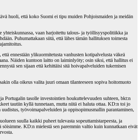
ettävä huoli, että koko Suomi ei tipu muiden Pohjoismaiden ja meidän
 yhteiskunnassa, vaan harjoitettu talous- ja työllisyyspolitiikka ja
 tehdään. Puhumattakaan siitä, että lähes tämän hallituksen toimesta
ajamitoitus.
n, että ennestään ylikuormitetusta vanhusten kotipalvelusta väkeä
. Näiden kuntoon laitto on laiminlyöty; osin siksi, että hallitus ei
nnystä sen sijaan että kehittäisi sitä hoivapalveluiden tukemisen
akin olla oikeus valita juuri omaan tilanteeseen sopiva hoitomuoto
ja Portugalin tasolle investointien houkuttelevuuden suhteen, bkt:n
t tautiin kyllä tunnetaan, mutta niitä ei haluta ottaa. KD:n toi jo
nen uudistus, työvoimapalveluiden ja oppisopimusmallin parantaminen,
uolueen suulla kaikki puheet tulevasta sopeuttamistarpeesta, ja
ivästä söisimme. KD:n mielestä sen paremmin valtio kuin kunnatkaan eivät
rvosta.