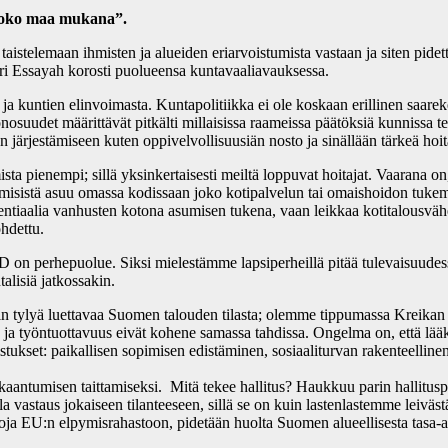
”Koko maa mukana”.
 taistelemaan ihmisten ja alueiden eriarvoistumista vastaan ja siten pid
ri Essayah korosti puolueensa kuntavaaliavauksessa.
ja kuntien elinvoimasta. Kuntapolitiikka ei ole koskaan erillinen saareke
tionosuudet määrittävät pitkälti millaisissa raameissa päätöksiä kunnissa
den järjestämiseen kuten oppivelvollisuusiän nosto ja sinällään tärkeä hoit
sta pienempi; sillä yksinkertaisesti meiltä loppuvat hoitajat. Vaarana o
sistä asuu omassa kodissaan joko kotipalvelun tai omaishoidon tukemana
otentiaalia vanhusten kotona asumisen tukena, vaan leikkaa kotitalousvähe
hdettu.
 on perhepuolue. Siksi mielestämme lapsiperheillä pitää tulevaisuudess
alisiä jatkossakin.
rsin tylyä luettavaa Suomen talouden tilasta; olemme tippumassa Kreikan 
 työntuottavuus eivät kohene samassa tahdissa. Ongelma on, että lääkkee
istukset: paikallisen sopimisen edistäminen, sosiaaliturvan rakenteelli
kaantumisen taittamiseksi. Mitä tekee hallitus? Haukkuu parin hallitusp
 olla vastaus jokaiseen tilanteeseen, sillä se on kuin lastenlastemme le
roja EU:n elpymisrahastoon, pidetään huolta Suomen alueellisesta tasa-a