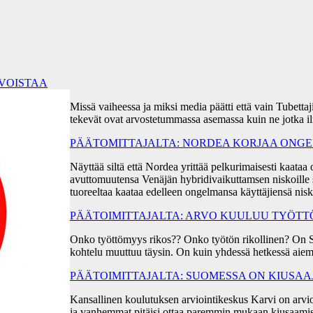
RVOISTAA
Missä vaiheessa ja miksi media päätti että vain Tubetta
tekevät ovat arvostetummassa asemassa kuin ne jotka i
PÄÄTOMITTAJALTA: NORDEA KORJAA ONGEL
Näyttää siltä että Nordea yrittää pelkurimaisesti kaa
avuttomuutensa Venäjän hybridivaikuttamsen niskoille s
tuoreeltaa kaataa edelleen ongelmansa käyttäjiensä ni
PÄÄTOIMITTAJALTA: ARVO KUULUU TYÖT
Onko työttömyys rikos?? Onko työtön rikollinen? On 
kohtelu muuttuu täysin. On kuin yhdessä hetkessä aiem
PÄÄTOIMITTAJALTA: SUOMESSA ON KIUSA
Kansallinen koulutuksen arviointikeskus Karvi on arvio
ja vanhemmat pitäisi ottaa paremmin mukaan kiusaami