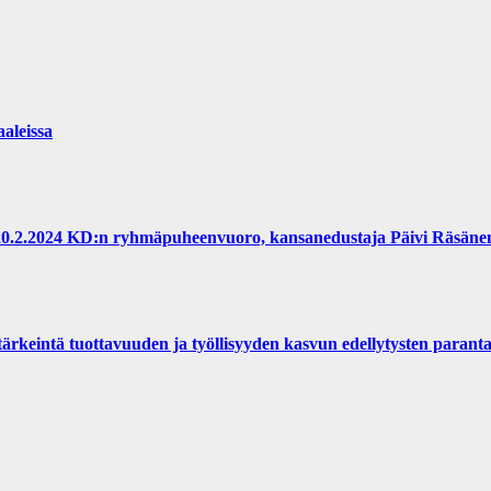
aaleissa
 20.2.2024 KD:n ryhmäpuheenvuoro, kansanedustaja Päivi Räsäne
 tärkeintä tuottavuuden ja työllisyyden kasvun edellytysten paran