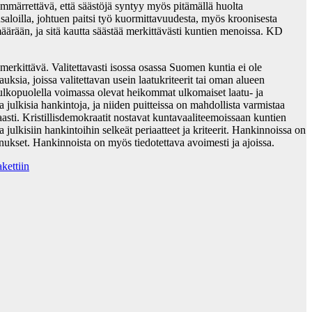
 ymmärrettävä, että säästöjä syntyy myös pitämällä huolta
usaloilla, johtuen paitsi työ kuormittavuudesta, myös kroonisesta
määrään, ja sitä kautta säästää merkittävästi kuntien menoissa. KD
rkittävä. Valitettavasti isossa osassa Suomen kuntia ei ole
auksia, joissa valitettavan usein laatukriteerit tai oman alueen
lkopuolella voimassa olevat heikommat ulkomaiset laatu- ja
julkisia hankintoja, ja niiden puitteissa on mahdollista varmistaa
aasti. Kristillisdemokraatit nostavat kuntavaaliteemoissaan kuntien
ulkisiin hankintoihin selkeät periaatteet ja kriteerit. Hankinnoissa on
annukset. Hankinnoista on myös tiedotettava avoimesti ja ajoissa.
kettiin