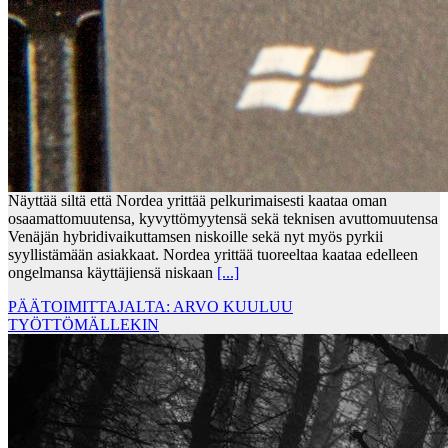
Näyttää siltä että Nordea yrittää pelkurimaisesti kaataa oman
osaamattomuutensa, kyvyttömyytensä sekä teknisen avuttomuutensa
Venäjän hybridivaikuttamsen niskoille sekä nyt myös pyrkii
syyllistämään asiakkaat. Nordea yrittää tuoreeltaa kaataa edelleen
ongelmansa käyttäjiensä niskaan
[...]
PÄÄTOIMITTAJALTA: ARVO KUULUU
TYÖTTÖMÄLLEKIN