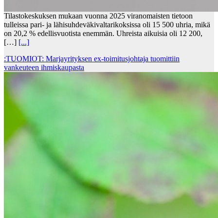
Tilastokeskuksen mukaan vuonna 2025 viranomaisten tietoon
tulleissa pari- ja lähisuhdeväkivaltarikoksissa oli 15 500 uhria, mikä
on 20,2 % edellisvuotista enemmän. Uhreista aikuisia oli 12 200,
[…]
[...]
:TUOMIOT: Marjayrityksen ex-toimitusjohtaja tuomittiin
vankeuteen ihmiskaupasta