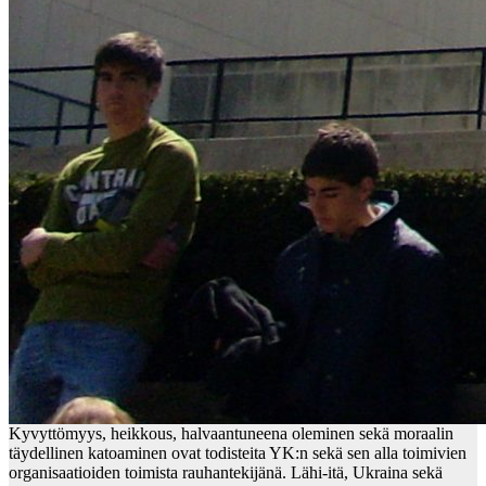
Kyvyttömyys, heikkous, halvaantuneena oleminen sekä moraalin
täydellinen katoaminen ovat todisteita YK:n sekä sen alla toimivien
organisaatioiden toimista rauhantekijänä. Lähi-itä, Ukraina sekä