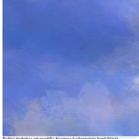
Poliisi tiedottaa eri puolilla Suomea kadonneista henkilöistä