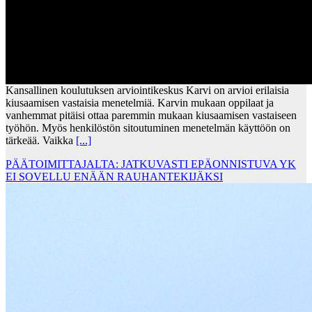
Kansallinen koulutuksen arviointikeskus Karvi on arvioi erilaisia
kiusaamisen vastaisia menetelmiä. Karvin mukaan oppilaat ja
vanhemmat pitäisi ottaa paremmin mukaan kiusaamisen vastaiseen
työhön. Myös henkilöstön sitoutuminen menetelmän käyttöön on
tärkeää. Vaikka
[...]
PÄÄTOIMITTAJALTA: JATKUVASTI EPÄONNISTUVA YK
EI SOVELLU ENÄÄN RAUHANTEKIJÄKSI