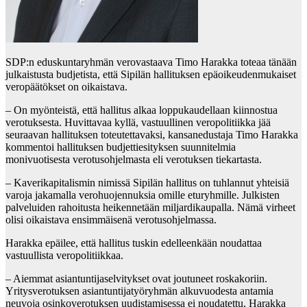
SDP:n eduskuntaryhmän verovastaava Timo Harakka toteaa tänään
julkaistusta budjetista, että Sipilän hallituksen epäoikeudenmukaiset
veropäätökset on oikaistava.
– On myönteistä, että hallitus alkaa loppukaudellaan kiinnostua
verotuksesta. Huvittavaa kyllä, vastuullinen veropolitiikka jää
seuraavan hallituksen toteutettavaksi, kansanedustaja Timo Harakka
kommentoi hallituksen budjettiesityksen suunnitelmia
monivuotisesta verotusohjelmasta eli verotuksen tiekartasta.
– Kaverikapitalismin nimissä Sipilän hallitus on tuhlannut yhteisiä
varoja jakamalla verohuojennuksia omille eturyhmille. Julkisten
palveluiden rahoitusta heikennetään miljardikaupalla. Nämä virheet
olisi oikaistava ensimmäisenä verotusohjelmassa.
Harakka epäilee, että hallitus tuskin edelleenkään noudattaa
vastuullista veropolitiikkaa.
– Aiemmat asiantuntijaselvitykset ovat joutuneet roskakoriin.
Yritysverotuksen asiantuntijatyöryhmän alkuvuodesta antamia
neuvoja osinkoverotuksen uudistamisessa ei noudatettu, Harakka