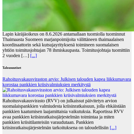
Lapin käräjäoikeus on 8.6.2026 antamallaan tuomiolla tuominnut
Thaimaasta Suomeen marjanpoimijoita välittäneen thaimaalaisen
koordinaattorin sekä kutsujayrityksenä toimineen suomalaisen
yhtiön toimitusjohtajan 78 ihmiskaupasta. Toimitusjohtaja tuomittiin
2 vuoden […]
[...]
Talousuutiset
Rahoitusvakausviraston arvio: Julkisen talouden kapea liikkumavara
korostaa pankkien kriisivalmiuksien merkitystä
Rahoitusvakausvirasto (RVV) on julkaissut päivitetyn arvion
suomalaispankkien valmiudesta kriisinratkaisuun, jolla ehkäistään
pankkien kaatumisen laajamittaisia vaikutuksia. Raportissa RVV
avaa pankkien kriisinratkaisujärjestelmän toimintaa ja miten
pankkien kriisitilanteisiin varaudutaan. Pankkien
kriisinratkaisujärjestelmän tarkoituksena on taloudellisiin
[...]