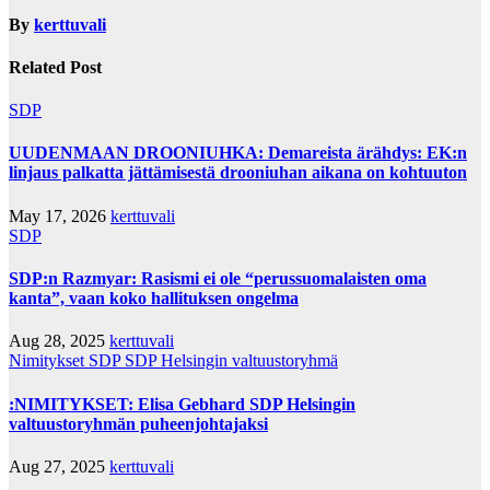
By
kerttuvali
Related Post
SDP
UUDENMAAN DROONIUHKA: Demareista ärähdys: EK:n
linjaus palkatta jättämisestä drooniuhan aikana on kohtuuton
May 17, 2026
kerttuvali
SDP
SDP:n Razmyar: Rasismi ei ole “perussuomalaisten oma
kanta”, vaan koko hallituksen ongelma
Aug 28, 2025
kerttuvali
Nimitykset
SDP
SDP Helsingin valtuustoryhmä
:NIMITYKSET: Elisa Gebhard SDP Helsingin
valtuustoryhmän puheenjohtajaksi
Aug 27, 2025
kerttuvali