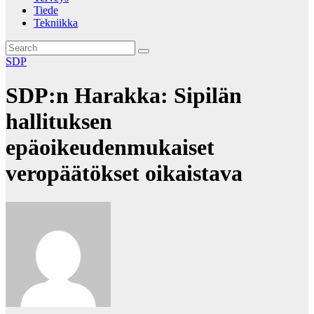
Tiede
Tekniikka
SDP
SDP:n Harakka: Sipilän
hallituksen
epäoikeudenmukaiset
veropäätökset oikaistava