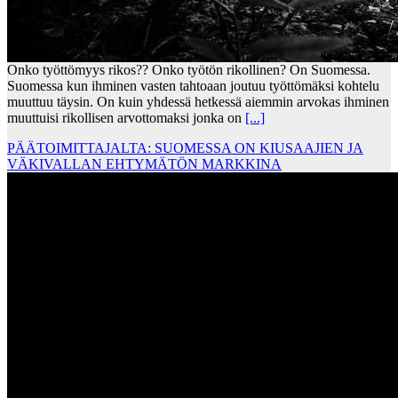
Onko työttömyys rikos?? Onko työtön rikollinen? On Suomessa.
Suomessa kun ihminen vasten tahtoaan joutuu työttömäksi kohtelu
muuttuu täysin. On kuin yhdessä hetkessä aiemmin arvokas ihminen
muuttuisi rikollisen arvottomaksi jonka on
[...]
PÄÄTOIMITTAJALTA: SUOMESSA ON KIUSAAJIEN JA
VÄKIVALLAN EHTYMÄTÖN MARKKINA