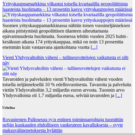
Yrityskauppamarkkina vilkastui toisella kvartaalilla geopoliittisista
haasteista huolimatta – 13 prosentin kasvu yrityskauppojen määrässä
Suomen yrityskauppamarkkinassa nähtiin toisen vuosineljänneksen
aikana piristymistä geopoliittisen tilanteen aiheuttamasta
epävarmuudesta huolimatta. Suomessa tehtiin vuoden 2025 huhti–
kesäkuun aikana 174 yrityskauppaa, mikä on noin 13 prosenttia
enemmän kuin vastaavana ajankohtana vuotta
[...]
Vienti Yhdysvaltoihin väheni – tullineuvottelujen vaikutusta ei silti
näy
Tavaroiden ja palveluiden vienti Yhdysvaltoihin väheni vuoden
toisella neljänneksellä 10 % edellisvuotisesta. Tavaroita ja palveluita
vietiin Yhdysvaltoihin 3,2 miljardin euron arvosta. Tuonnin arvo
Yhdysvalloista oli 1,7 miljardia euroa, selviää tavaroiden ja
[...]
Urheilua
Rovaniemen Palloseura ry:n entinen toiminnanjohtaja tuo­mit­tiin
neljän kuu­kau­den eh­dol­li­seen van­keu­teen ka­val­luk­ses­ta – syyte
mak­su­vä­li­ne­pe­tok­ses­ta hy­lät­tiin