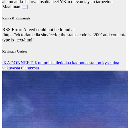
aiemman kriisit ovat osoittaneet YK:n olevan täysin tarpeeton.
Maailman
[...]
Kunta & Kaupungit
RSS Error: A feed could not be found at
`https://victoriamedia.site/feed/`; the status code is `200` and content-
type is `text/html`
Kotimaan Uutiset
:KADONNEET: Kun poliisi tiedottaa kadonneesta, on kyse aina
vakavasta tilanteesta