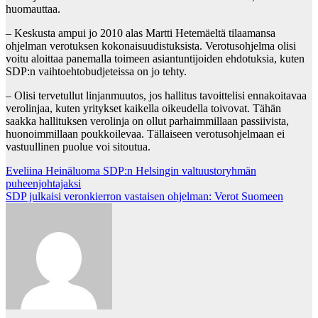
huomauttaa.
– Keskusta ampui jo 2010 alas Martti Hetemäeltä tilaamansa
ohjelman verotuksen kokonaisuudistuksista. Verotusohjelma olisi
voitu aloittaa panemalla toimeen asiantuntijoiden ehdotuksia, kuten
SDP:n vaihtoehtobudjeteissa on jo tehty.
– Olisi tervetullut linjanmuutos, jos hallitus tavoittelisi ennakoitavaa
verolinjaa, kuten yritykset kaikella oikeudella toivovat. Tähän
saakka hallituksen verolinja on ollut parhaimmillaan passiivista,
huonoimmillaan poukkoilevaa. Tällaiseen verotusohjelmaan ei
vastuullinen puolue voi sitoutua.
Post
Eveliina Heinäluoma SDP:n Helsingin valtuustoryhmän
puheenjohtajaksi
navigation
SDP julkaisi veronkierron vastaisen ohjelman: Verot Suomeen