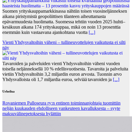
Suomen yrityskauppamarkkinassa nähtiin toisen vuosineljänneksen
aikana piristymistä geopoliittisen tilanteen aiheuttamasta
epävarmuudesta huolimatta. Suomessa tehtiin vuoden 2025 huhti–
kesäkuun aikana 174 yrityskauppaa, mikä on noin 13 prosenttia
enemmän kuin vastaavana ajankohtana vuotta
[...]
Vienti Yhdysvaltoihin väheni – tullineuvottelujen vaikutusta ei silti
näy
Tavaroiden ja palveluiden vienti Yhdysvaltoihin väheni vuoden
toisella neljänneksellä 10 % edellisvuotisesta. Tavaroita ja palveluita
vietiin Yhdysvaltoihin 3,2 miljardin euron arvosta. Tuonnin arvo
Yhdysvalloista oli 1,7 miljardia euroa, selviää tavaroiden ja
[...]
Urheilua
Rovaniemen Palloseura ry:n entinen toiminnanjohtaja tuo­mit­tiin
neljän kuu­kau­den eh­dol­li­seen van­keu­teen ka­val­luk­ses­ta – syyte
mak­su­vä­li­ne­pe­tok­ses­ta hy­lät­tiin