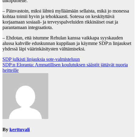
ulkopuolelle.
– Päinvastoin, miksi lähteä mylläämään sellaista, mikä jo monessa
kohtaa toimii hyvin ja tehokkaasti. Sotessa on keskityttävä
korjaamaan sosiaali- ja terveyspalveluiden rikkinäiset osat ja
parantamaan integraatiota.
– Ehdotan, että istumme Rehulan kanssa vaikkapa syyskauden
alussa kahville eduskunnan kuppilaan ja käymme SDP:n linjaukset
yhdessä läpi väärinkäsitysten välttämiseksi.
Post
SDP julkisti linjauksia sote-valmisteluun
SDP:n Eloranta: Ammatillisen koulutuksen säästöt jättävät nuoria
navigation
heitteille
By
kerttuvali