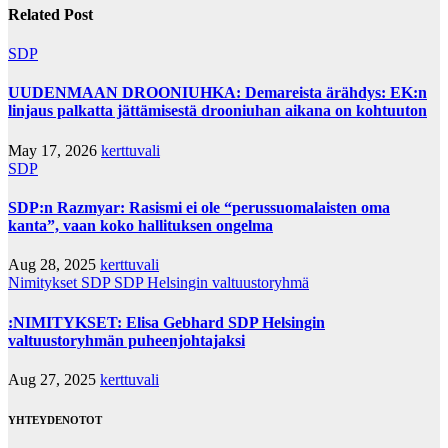
Related Post
SDP
UUDENMAAN DROONIUHKA: Demareista ärähdys: EK:n
linjaus palkatta jättämisestä drooniuhan aikana on kohtuuton
May 17, 2026
kerttuvali
SDP
SDP:n Razmyar: Rasismi ei ole “perussuomalaisten oma
kanta”, vaan koko hallituksen ongelma
Aug 28, 2025
kerttuvali
Nimitykset
SDP
SDP Helsingin valtuustoryhmä
:NIMITYKSET: Elisa Gebhard SDP Helsingin
valtuustoryhmän puheenjohtajaksi
Aug 27, 2025
kerttuvali
YHTEYDENOTOT