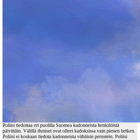
Poliisi tiedottaa eri puolilla Suomea kadonneista henkilöistä
päivittäin. Välillä ihmiset ovat olleet kadoksissa vain pienen hetken.
Poliisi ei koskaan tiedota kadonneista vähäisin perustein. Poliisi