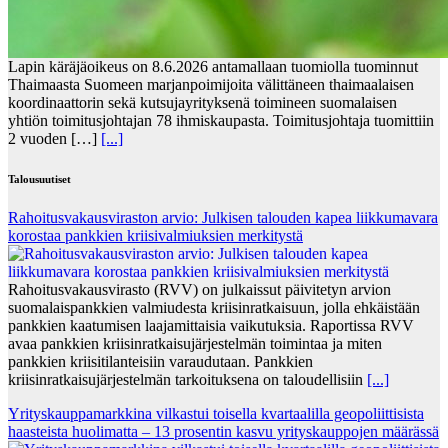
Lapin käräjäoikeus on 8.6.2026 antamallaan tuomiolla tuominnut
Thaimaasta Suomeen marjanpoimijoita välittäneen thaimaalaisen
koordinaattorin sekä kutsujayrityksenä toimineen suomalaisen
yhtiön toimitusjohtajan 78 ihmiskaupasta. Toimitusjohtaja tuomittiin
2 vuoden […]
[...]
Talousuutiset
Rahoitusvakausviraston arvio: Julkisen talouden kapea liikkumavara
korostaa pankkien kriisivalmiuksien merkitystä
Rahoitusvakausvirasto (RVV) on julkaissut päivitetyn arvion
suomalaispankkien valmiudesta kriisinratkaisuun, jolla ehkäistään
pankkien kaatumisen laajamittaisia vaikutuksia. Raportissa RVV
avaa pankkien kriisinratkaisujärjestelmän toimintaa ja miten
pankkien kriisitilanteisiin varaudutaan. Pankkien
kriisinratkaisujärjestelmän tarkoituksena on taloudellisiin
[...]
Yrityskauppamarkkina vilkastui toisella kvartaalilla geopoliittisista
haasteista huolimatta – 13 prosentin kasvu yrityskauppojen määrässä