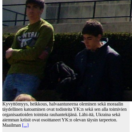
Kyvyttömyys, heikkous, halvaantuneena oleminen sekä moraalin
täydellinen katoaminen ovat todisteita YK:n sekä sen alla toimivien
organisaatioiden toimista rauhantekijänä. Lähi-itä, Ukraina sekä
aiemman kriisit ovat osoittaneet YK:n olevan täysin tarpeeton.
Maailman
[...]