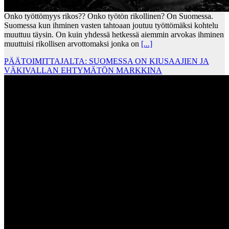
Onko työttömyys rikos?? Onko työtön rikollinen? On Suomessa.
Suomessa kun ihminen vasten tahtoaan joutuu työttömäksi kohtelu
muuttuu täysin. On kuin yhdessä hetkessä aiemmin arvokas ihminen
muuttuisi rikollisen arvottomaksi jonka on
[...]
PÄÄTOIMITTAJALTA: SUOMESSA ON KIUSAAJIEN JA
VÄKIVALLAN EHTYMÄTÖN MARKKINA