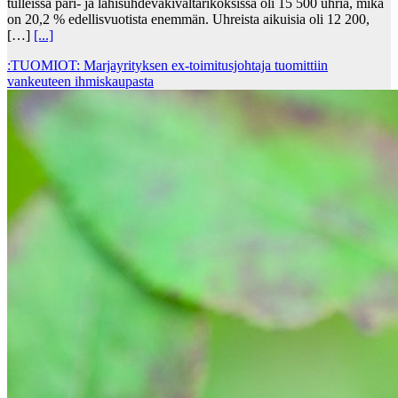
tulleissa pari- ja lähisuhdeväkivaltarikoksissa oli 15 500 uhria, mikä
on 20,2 % edellisvuotista enemmän. Uhreista aikuisia oli 12 200,
[…]
[...]
:TUOMIOT: Marjayrityksen ex-toimitusjohtaja tuomittiin
vankeuteen ihmiskaupasta