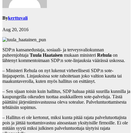
By
kerttuvali
Aug 20, 2016
SDP:n kansanedustaja, sosiaali- ja terveysvaliokunnan
puheenjohtaja
Tuula Haataisen
mukaan ministeri
Rehula
on
lähtenyt kommentoimaan SDP:n sote-linjauksia väärässä uskossa.
– Ministeri Rehula on nyt lukenut virheellisesti SDP:n sote-
linjapaperin. Linjauksissa sote rahoitetaan joko valtion kautta tai
maakuntaverolla, kuten myös hallitus on esittänyt.
– Sen sijaan toisin kuin hallitus, SDP haluaa pitää suurilla kunnilla ja
kaupungeilla oikeuden tuottaa asukkailleen sote-palveluja. Tästä
päättäisi järjestämisvastuussa oleva sotealue. Palveluntuottamisesta
tehtäisiin sopimus.
– Hallitus ei ole kertonut, miksi kunta pitää rajata palvelutuottajista
pois ja jättää tuottamisvastuu ainoastaan yksityisille firmoille. Ei ole
mitään syytä miksi julkinen palveluntuottaja täytyisi rajata