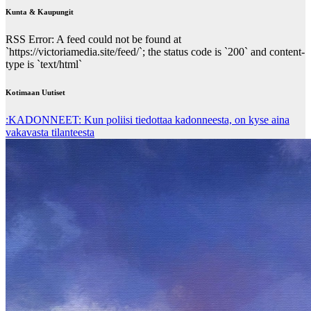
Kunta & Kaupungit
RSS Error: A feed could not be found at
`https://victoriamedia.site/feed/`; the status code is `200` and content-
type is `text/html`
Kotimaan Uutiset
:KADONNEET: Kun poliisi tiedottaa kadonneesta, on kyse aina
vakavasta tilanteesta