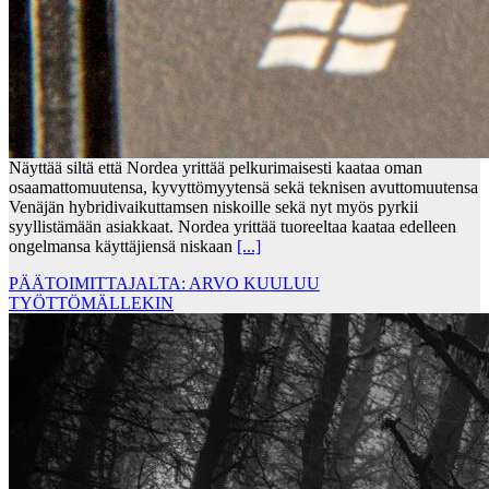
Näyttää siltä että Nordea yrittää pelkurimaisesti kaataa oman
osaamattomuutensa, kyvyttömyytensä sekä teknisen avuttomuutensa
Venäjän hybridivaikuttamsen niskoille sekä nyt myös pyrkii
syyllistämään asiakkaat. Nordea yrittää tuoreeltaa kaataa edelleen
ongelmansa käyttäjiensä niskaan
[...]
PÄÄTOIMITTAJALTA: ARVO KUULUU
TYÖTTÖMÄLLEKIN