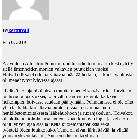
By
kerttuvali
Feb 9, 2019
Alavudella Attendon Pelimanni-hoitokodin toiminta on keskeytetty
siellä ilmenneiden monien vakavien puutteiden vuoksi.
Hoivakodissa ei ollut tarvittavaa määrää hoitajia, ja kuusi vanhusta
oli menehtynyt lyhyessä ajassa.
“Pelkkä hoitajamitoituksen muuttaminen ei selvästi riitä. Tarvitaan
tuntuvia rangaistuksia, jotta villin lännen meininki kaikkein
heikompien hoivassa saadaan päättymään. Pelimannissa ei ole ollut
yhtä tai kahta korjattavaa puutetta, vaan useampia, aina
henkilöstömitoituksesta lääkehuoltoon ja ruoanjakeluun. Hoivakoti
oli aloittanut toimintansa ennen asiaan kuuluvia lupia ja siellä on
ollut lyhyen ajan sisällä useita kuolemantapauksia sekä
työntekijöiden joukkopako. Tämä on aivan järkyttävää, ja ylittää
ymmärrykseni täysin”, Sinisen eduskuntaryhmän