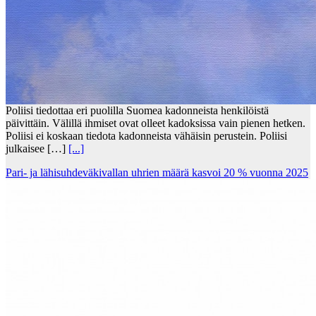
Poliisi tiedottaa eri puolilla Suomea kadonneista henkilöistä
päivittäin. Välillä ihmiset ovat olleet kadoksissa vain pienen hetken.
Poliisi ei koskaan tiedota kadonneista vähäisin perustein. Poliisi
julkaisee […]
[...]
Pari- ja lähisuhdeväkivallan uhrien määrä kasvoi 20 % vuonna 2025