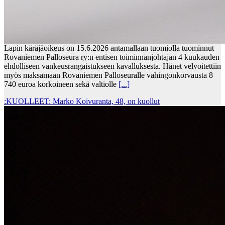
Lapin käräjäoikeus on 15.6.2026 antamallaan tuomiolla tuominnut
Rovaniemen Palloseura ry:n entisen toiminnanjohtajan 4 kuukauden
ehdolliseen vankeusrangaistukseen kavalluksesta. Hänet velvoitettiin
myös maksamaan Rovaniemen Palloseuralle vahingonkorvausta 8
740 euroa korkoineen sekä valtiolle
[...]
:KUOLLEET: Marko Koivuranta, 48, on kuollut