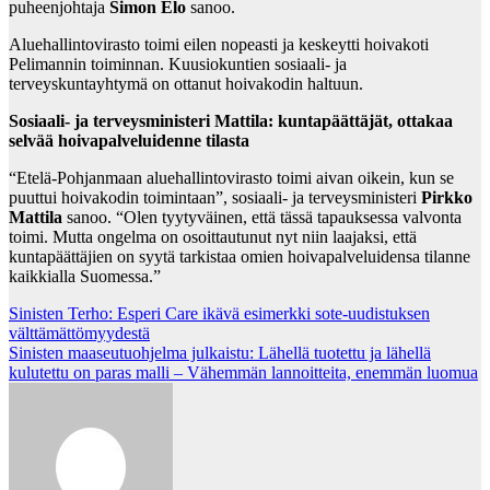
puheenjohtaja
Simon Elo
sanoo.
Aluehallintovirasto toimi eilen nopeasti ja keskeytti hoivakoti
Pelimannin toiminnan. Kuusiokuntien sosiaali- ja
terveyskuntayhtymä on ottanut hoivakodin haltuun.
Sosiaali- ja terveysministeri Mattila: kuntapäättäjät, ottakaa
selvää hoivapalveluidenne tilasta
“Etelä-Pohjanmaan aluehallintovirasto toimi aivan oikein, kun se
puuttui hoivakodin toimintaan”, sosiaali- ja terveysministeri
Pirkko
Mattila
sanoo. “Olen tyytyväinen, että tässä tapauksessa valvonta
toimi. Mutta ongelma on osoittautunut nyt niin laajaksi, että
kuntapäättäjien on syytä tarkistaa omien hoivapalveluidensa tilanne
kaikkialla Suomessa.”
Post
Sinisten Terho: Esperi Care ikävä esimerkki sote-uudistuksen
välttämättömyydestä
navigation
Sinisten maaseutuohjelma julkaistu: Lähellä tuotettu ja lähellä
kulutettu on paras malli – Vähemmän lannoitteita, enemmän luomua