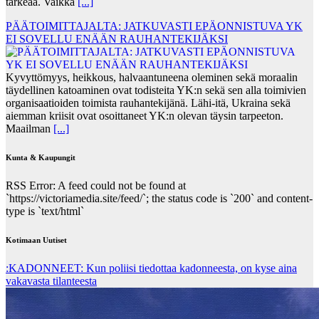
tärkeää. Vaikka
[...]
PÄÄTOIMITTAJALTA: JATKUVASTI EPÄONNISTUVA YK
EI SOVELLU ENÄÄN RAUHANTEKIJÄKSI
Kyvyttömyys, heikkous, halvaantuneena oleminen sekä moraalin
täydellinen katoaminen ovat todisteita YK:n sekä sen alla toimivien
organisaatioiden toimista rauhantekijänä. Lähi-itä, Ukraina sekä
aiemman kriisit ovat osoittaneet YK:n olevan täysin tarpeeton.
Maailman
[...]
Kunta & Kaupungit
RSS Error: A feed could not be found at
`https://victoriamedia.site/feed/`; the status code is `200` and content-
type is `text/html`
Kotimaan Uutiset
:KADONNEET: Kun poliisi tiedottaa kadonneesta, on kyse aina
vakavasta tilanteesta