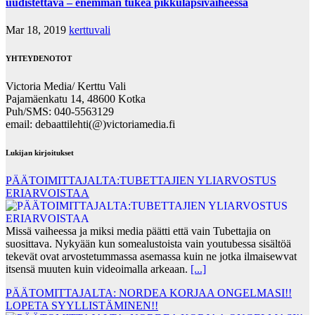
uudistettava – enemmän tukea pikkulapsivaiheessa
Mar 18, 2019
kerttuvali
YHTEYDENOTOT
Victoria Media/ Kerttu Vali
Pajamäenkatu 14, 48600 Kotka
Puh/SMS: 040-5563129
email: debaattilehti(@)victoriamedia.fi
Lukijan kirjoitukset
PÄÄTOIMITTAJALTA:TUBETTAJIEN YLIARVOSTUS
ERIARVOISTAA
Missä vaiheessa ja miksi media päätti että vain Tubettajia on
suosittava. Nykyään kun somealustoista vain youtubessa sisältöä
tekevät ovat arvostetummassa asemassa kuin ne jotka ilmaisewvat
itsensä muuten kuin videoimalla arkeaan.
[...]
PÄÄTOMITTAJALTA: NORDEA KORJAA ONGELMASI!!
LOPETA SYYLLISTÄMINEN!!