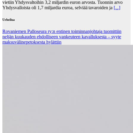
vietiin Yhdysvaltoihin 3,2 miljardin euron arvosta. Tuonnin arvo
Yhdysvalloista oli 1,7 miljardia euroa, selviää tavaroiden ja
[...]
Urheilua
Rovaniemen Palloseura ry:n entinen toiminnanjohtaja tuo­mit­tiin
neljän kuu­kau­den eh­dol­li­seen van­keu­teen ka­val­luk­ses­ta – syyte
mak­su­vä­li­ne­pe­tok­ses­ta hy­lät­tiin