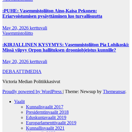
:PUHE: Vasemmistoliiton Aino-Kaisa Pekonen:
Eriarvoistumisen pysäyttäminen luo turvallisuutta
May 20, 2026
kerttuvali
Vasemmistoliitto
:KIRJALLINEN KYSYMYS: Vasemmistoliiton Pia Lohikoski:
Missä viipyy Orpon hallituksen drooniohjeistus kunnille?
May 20, 2026
kerttuvali
DEBAATTIMEDIA
Victoria Median Politiikkasivut
Proudly powered by WordPress
|
Theme: Newsup by
Themeansar
.
Vaalit
Kunnalisvaalit 2017
Presiderntinvaalit 2018
Eduskuntavaalit 2019
Europarlamenttivaalit 2019
Kunnallisvaalit 2021