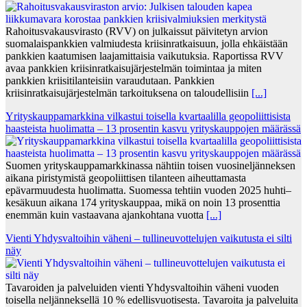
Rahoitusvakausvirasto (RVV) on julkaissut päivitetyn arvion
suomalaispankkien valmiudesta kriisinratkaisuun, jolla ehkäistään
pankkien kaatumisen laajamittaisia vaikutuksia. Raportissa RVV
avaa pankkien kriisinratkaisujärjestelmän toimintaa ja miten
pankkien kriisitilanteisiin varaudutaan. Pankkien
kriisinratkaisujärjestelmän tarkoituksena on taloudellisiin
[...]
Yrityskauppamarkkina vilkastui toisella kvartaalilla geopoliittisista
haasteista huolimatta – 13 prosentin kasvu yrityskauppojen määrässä
Suomen yrityskauppamarkkinassa nähtiin toisen vuosineljänneksen
aikana piristymistä geopoliittisen tilanteen aiheuttamasta
epävarmuudesta huolimatta. Suomessa tehtiin vuoden 2025 huhti–
kesäkuun aikana 174 yrityskauppaa, mikä on noin 13 prosenttia
enemmän kuin vastaavana ajankohtana vuotta
[...]
Vienti Yhdysvaltoihin väheni – tullineuvottelujen vaikutusta ei silti
näy
Tavaroiden ja palveluiden vienti Yhdysvaltoihin väheni vuoden
toisella neljänneksellä 10 % edellisvuotisesta. Tavaroita ja palveluita