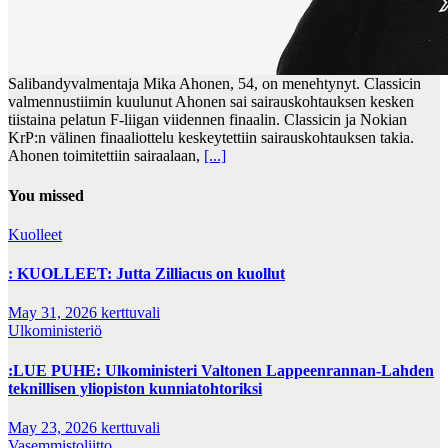
Salibandyvalmentaja Mika Ahonen, 54, on menehtynyt. Classicin
valmennustiimin kuulunut Ahonen sai sairauskohtauksen kesken
tiistaina pelatun F-liigan viidennen finaalin. Classicin ja Nokian
KrP:n välinen finaaliottelu keskeytettiin sairauskohtauksen takia.
Ahonen toimitettiin sairaalaan,
[...]
You missed
Kuolleet
: KUOLLEET: Jutta Zilliacus on kuollut
May 31, 2026
kerttuvali
Ulkoministeriö
:LUE PUHE: Ulkoministeri Valtonen Lappeenrannan-Lahden
teknillisen yliopiston kunniatohtoriksi
May 23, 2026
kerttuvali
Vasemmistoliitto