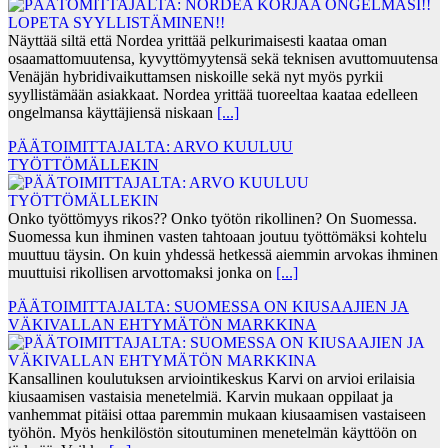
Näyttää siltä että Nordea yrittää pelkurimaisesti kaataa oman
osaamattomuutensa, kyvyttömyytensä sekä teknisen avuttomuutensa
Venäjän hybridivaikuttamsen niskoille sekä nyt myös pyrkii
syyllistämään asiakkaat. Nordea yrittää tuoreeltaa kaataa edelleen
ongelmansa käyttäjiensä niskaan
[...]
PÄÄTOIMITTAJALTA: ARVO KUULUU
TYÖTTÖMÄLLEKIN
Onko työttömyys rikos?? Onko työtön rikollinen? On Suomessa.
Suomessa kun ihminen vasten tahtoaan joutuu työttömäksi kohtelu
muuttuu täysin. On kuin yhdessä hetkessä aiemmin arvokas ihminen
muuttuisi rikollisen arvottomaksi jonka on
[...]
PÄÄTOIMITTAJALTA: SUOMESSA ON KIUSAAJIEN JA
VÄKIVALLAN EHTYMÄTÖN MARKKINA
Kansallinen koulutuksen arviointikeskus Karvi on arvioi erilaisia
kiusaamisen vastaisia menetelmiä. Karvin mukaan oppilaat ja
vanhemmat pitäisi ottaa paremmin mukaan kiusaamisen vastaiseen
työhön. Myös henkilöstön sitoutuminen menetelmän käyttöön on