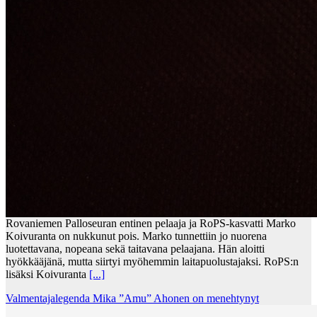
Rovaniemen Palloseuran entinen pelaaja ja RoPS-kasvatti Marko
Koivuranta on nukkunut pois. Marko tunnettiin jo nuorena
luotettavana, nopeana sekä taitavana pelaajana. Hän aloitti
hyökkääjänä, mutta siirtyi myöhemmin laitapuolustajaksi. RoPS:n
lisäksi Koivuranta
[...]
Valmentajalegenda Mika ”Amu” Ahonen on menehtynyt