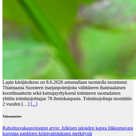
Lapin käräjäoikeus on 8.6.2026 antamallaan tuomiolla tuominnut
Thaimaasta Suomeen marjanpoimijoita välittäneen thaimaalaisen
koordinaattorin sekä kutsujayrityksenä toimineen suomalaisen
yhtiön toimitusjohtajan 78 ihmiskaupasta. Toimitusjohtaja tuomittiin
2 vuoden […]
[...]
Talousuutiset
Rahoitusvakausviraston arvio: Julkisen talouden kapea liikkumavara
korostaa pankkien kriisivalmiuksien merkitystä