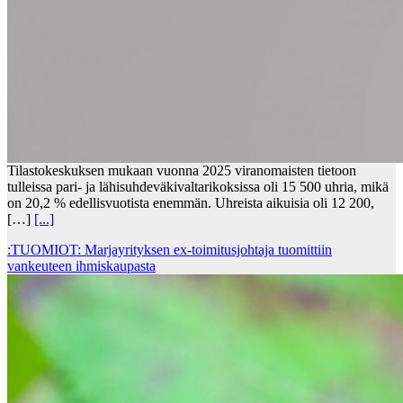
Tilastokeskuksen mukaan vuonna 2025 viranomaisten tietoon
tulleissa pari- ja lähisuhdeväkivaltarikoksissa oli 15 500 uhria, mikä
on 20,2 % edellisvuotista enemmän. Uhreista aikuisia oli 12 200,
[…]
[...]
:TUOMIOT: Marjayrityksen ex-toimitusjohtaja tuomittiin
vankeuteen ihmiskaupasta