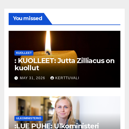
You missed
KUOLLEET
: KUOLLEET: Jutta Zilliacus on
kuollut
MAY 31, 2026
KERTTUVALI
ULKOMINISTERIÖ
:LUE PUHE: Ulkoministeri