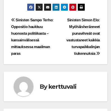
Post
Sinisten Sampo Terho:
Sinisten Simon Elo:
Oppositio haukkuu
Myöhäisheränneet
navigation
huonosta politiikasta –
punavihreät ovat
kansainvälisessä
vastustaneet kaikkia
mittauksessa maailman
turvapaikkalinjan
paras
tiukennuksia
By
kerttuvali