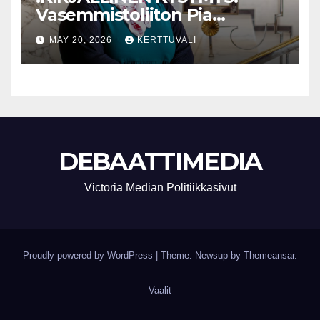
Vasemmistoliiton Pia
Lohikoski: Missä viipyy Orpon
MAY 20, 2026
KERTTUVALI
hallituksen drooniohjeistus
kunnille?
DEBAATTIMEDIA
Victoria Median Politiikkasivut
Proudly powered by WordPress
|
Theme: Newsup by
Themeansar
.
Vaalit