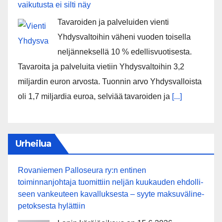
vaikutusta ei silti näy
Tavaroiden ja palveluiden vienti
Yhdysvaltoihin väheni vuoden toisella
neljänneksellä 10 % edellisvuotisesta.
Tavaroita ja palveluita vietiin Yhdysvaltoihin 3,2
miljardin euron arvosta. Tuonnin arvo Yhdysvalloista
oli 1,7 miljardia euroa, selviää tavaroiden ja
[...]
Urheilua
Rovaniemen Palloseura ry:n entinen
toiminnanjohtaja tuo­mit­tiin neljän kuu­kau­den eh­dol­li­
seen van­keu­teen ka­val­luk­ses­ta – syyte mak­su­vä­li­ne­
pe­tok­ses­ta hy­lät­tiin