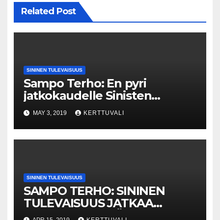
Related Post
SININEN TULEVAISUUS
Sampo Terho: En pyri
jatkokaudelle Sinisten
puheenjohtajaksi
MAY 3, 2019
KERTTUVALI
SININEN TULEVAISUUS
SAMPO TERHO: SININEN
TULEVAISUUS JATKAA
PUOLUEENA TYÖTÄ