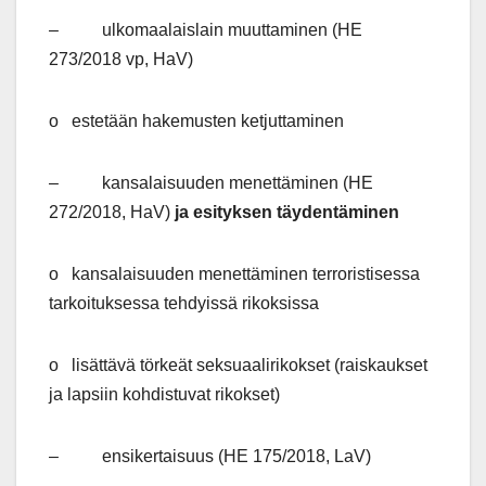
– ulkomaalaislain muuttaminen (HE
273/2018 vp, HaV)
o estetään hakemusten ketjuttaminen
– kansalaisuuden menettäminen (HE
272/2018, HaV)
ja esityksen täydentäminen
o kansalaisuuden menettäminen terroristisessa
tarkoituksessa tehdyissä rikoksissa
o lisättävä törkeät seksuaalirikokset (raiskaukset
ja lapsiin kohdistuvat rikokset)
– ensikertaisuus (HE 175/2018, LaV)