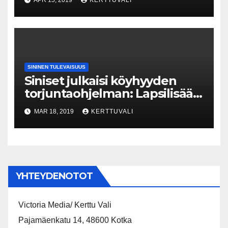
APR 15, 2019
KERTTUVALI
PERHEIDEN JA
TURVALLISUUDEN PUOLESTA
SININEN TULEVAISUUS
Siniset julkaisi köyhyyden
torjuntaohjelman: Lapsilisää
uudistettava – enemmän
MAR 18, 2019
KERTTUVALI
tukea pikkulapsivaiheessa
YHTEYDENOTOT
Victoria Media/ Kerttu Vali
Pajamäenkatu 14, 48600 Kotka