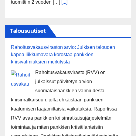
tuomittiin 2 vuoden […]
[...]
Talousuutiset
Rahoitusvakausviraston arvio: Julkisen talouden
kapea liikkumavara korostaa pankkien
kriisivalmiuksien merkitystä
Rahoitusvakausvirasto (RVV) on
julkaissut päivitetyn arvion
suomalaispankkien valmiudesta
kriisinratkaisuun, jolla ehkäistään pankkien
kaatumisen laajamittaisia vaikutuksia. Raportissa
RVV avaa pankkien kriisinratkaisujärjestelmän
toimintaa ja miten pankkien kriisitilanteisiin