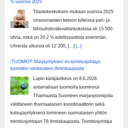
% vuonna 2025
Tilastokeskuksen mukaan vuonna 2025
viranomaisten tietoon tulleissa pari- ja
lähisuhdeväkivaltarikoksissa oli 15 500
uhria, mikä on 20,2 % edellisvuotista enemmän.
Uhreista aikuisia oli 12 200, […]
[...]
:TUOMIOT: Marjayrityksen ex-toimitusjohtaja
tuomittiin vankeuteen ihmiskaupasta
Lapin käräjäoikeus on 8.6.2026
antamallaan tuomiolla tuominnut
Thaimaasta Suomeen marjanpoimijoita
välittäneen thaimaalaisen koordinaattorin sekä
kutsujayrityksenä toimineen suomalaisen yhtiön
toimitusjohtajan 78 ihmiskaupasta. Toimitusjohtaja