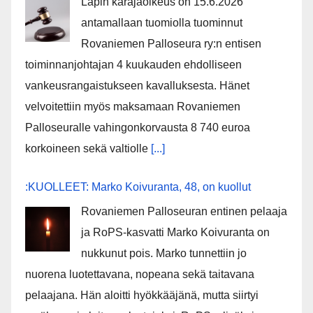
Lapin käräjäoikeus on 15.6.2026
antamallaan tuomiolla tuominnut
Rovaniemen Palloseura ry:n entisen
toiminnanjohtajan 4 kuukauden ehdolliseen
vankeusrangaistukseen kavalluksesta. Hänet
velvoitettiin myös maksamaan Rovaniemen
Palloseuralle vahingonkorvausta 8 740 euroa
korkoineen sekä valtiolle
[...]
:KUOLLEET: Marko Koivuranta, 48, on kuollut
Rovaniemen Palloseuran entinen pelaaja
ja RoPS-kasvatti Marko Koivuranta on
nukkunut pois. Marko tunnettiin jo
nuorena luotettavana, nopeana sekä taitavana
pelaajana. Hän aloitti hyökkääjänä, mutta siirtyi