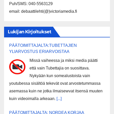
Puh/SMS: 040-5563129
email: debaattilehti(@)victoriamedia.fi
Lukijan Kirjoitukset
PÄÄTOIMITTAJALTA:TUBETTAJIEN
YLIARVOSTUS ERIARVOISTAA
Missä vaiheessa ja miksi media päätti
että vain Tubettajia on suosittava.
Nykyään kun somealustoista vain
youtubessa sisältöä tekevät ovat arvostetummassa
asemassa kuin ne jotka ilmaisewvat itsensä muuten
kuin videoimalla arkeaan.
[...]
PÄÄTOMITTAJALTA: NORDEA KORJAA