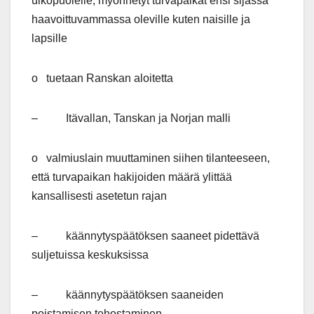
ulkopuolelle, myönnetyt turvapaikat ensi sijassa
haavoittuvammassa oleville kuten naisille ja
lapsille
o tuetaan Ranskan aloitetta
– Itävallan, Tanskan ja Norjan malli
o valmiuslain muuttaminen siihen tilanteeseen,
että turvapaikan hakijoiden määrä ylittää
kansallisesti asetetun rajan
– käännytyspäätöksen saaneet pidettävä
suljetuissa keskuksissa
– käännytyspäätöksen saaneiden
poistamisen tehostaminen