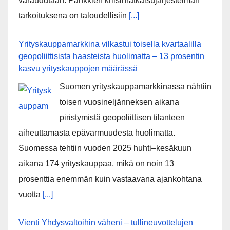
varaudutaan. Pankkien kriisinratkaisujärjestelmän
tarkoituksena on taloudellisiin
[...]
Yrityskauppamarkkina vilkastui toisella kvartaalilla
geopoliittisista haasteista huolimatta – 13 prosentin
kasvu yrityskauppojen määrässä
Suomen yrityskauppamarkkinassa nähtiin
toisen vuosineljänneksen aikana
piristymistä geopoliittisen tilanteen
aiheuttamasta epävarmuudesta huolimatta.
Suomessa tehtiin vuoden 2025 huhti–kesäkuun
aikana 174 yrityskauppaa, mikä on noin 13
prosenttia enemmän kuin vastaavana ajankohtana
vuotta
[...]
Vienti Yhdysvaltoihin väheni – tullineuvottelujen