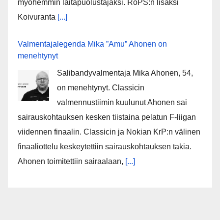
myöhemmin laitapuolustajaksi. RoPS:n lisäksi
Koivuranta
[...]
Valmentajalegenda Mika ”Amu” Ahonen on
menehtynyt
Salibandyvalmentaja Mika Ahonen, 54,
on menehtynyt. Classicin
valmennustiimin kuulunut Ahonen sai
sairauskohtauksen kesken tiistaina pelatun F-liigan
viidennen finaalin. Classicin ja Nokian KrP:n välinen
finaaliottelu keskeytettiin sairauskohtauksen takia.
Ahonen toimitettiin sairaalaan,
[...]