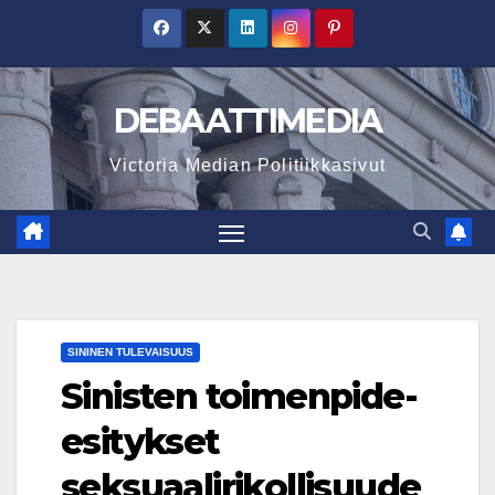
Skip
to
content
DEBAATTIMEDIA
Victoria Median Politiikkasivut
SININEN TULEVAISUUS
Sinisten toimenpide-
esitykset
seksuaalirikollisuude