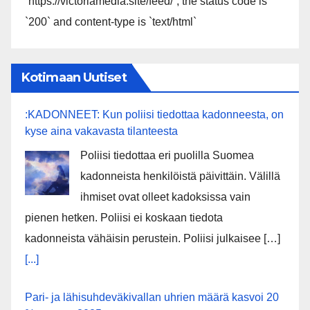
`https://victoriamedia.site/feed/`; the status code is
`200` and content-type is `text/html`
Kotimaan Uutiset
:KADONNEET: Kun poliisi tiedottaa kadonneesta, on
kyse aina vakavasta tilanteesta
Poliisi tiedottaa eri puolilla Suomea
kadonneista henkilöistä päivittäin. Välillä
ihmiset ovat olleet kadoksissa vain
pienen hetken. Poliisi ei koskaan tiedota
kadonneista vähäisin perustein. Poliisi julkaisee […]
[...]
Pari- ja lähisuhdeväkivallan uhrien määrä kasvoi 20