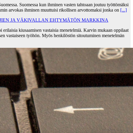
Suomessa. Suomessa kun ihminen vasten tahtoaan joutuu työttömäksi
min arvokas ihminen muuttuisi rikollisen arvottomaksi jonka on
[...]
AJIEN JA VÄKIVALLAN EHTYMÄTÖN MARKKINA
i erilaisia kiusaamisen vastaisia menetelmiä. Karvin mukaan oppilaat
sen vastaiseen työhön. Myös henkilöstön sitoutuminen menetelmän