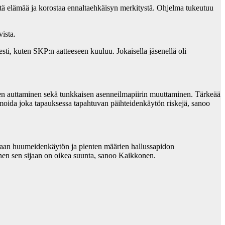
ntä elämää ja korostaa ennaltaehkäisyn merkitystä. Ohjelma tukeutuu
vista.
sti, kuten SKP:n aatteeseen kuuluu. Jokaisella jäsenellä oli
ien auttaminen sekä tunkkaisen asenneilmapiirin muuttaminen. Tärkeää
imoida joka tapauksessa tapahtuvan päihteidenkäytön riskejä, sanoo
maan huumeidenkäytön ja pienten määrien hallussapidon
inen sen sijaan on oikea suunta, sanoo Kaikkonen.