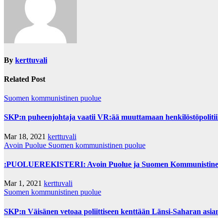
By
kerttuvali
Related Post
Suomen kommunistinen puolue
SKP:n puheenjohtaja vaatii VR:ää muuttamaan henkilöstöpoliti
Mar 18, 2021
kerttuvali
Avoin Puolue
Suomen kommunistinen puolue
:PUOLUEREKISTERI: Avoin Puolue ja Suomen Kommunistinen P
Mar 1, 2021
kerttuvali
Suomen kommunistinen puolue
SKP:n Väisänen vetoaa poliittiseen kenttään Länsi-Saharan asia