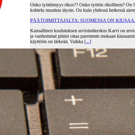
Onko työttömyys rikos?? Onko työtön rikollinen? On 
kohtelu muuttuu täysin. On kuin yhdessä hetkessä aiem
PÄÄTOIMITTAJALTA: SUOMESSA ON KIUSA
Kansallinen koulutuksen arviointikeskus Karvi on arvio
ja vanhemmat pitäisi ottaa paremmin mukaan kiusaami
käyttöön on tärkeää. Vaikka
[...]