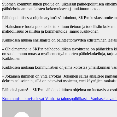
Suomen kommunistinen puolue on julkaissut päihdepoliittisen ohjelman
päihdehoitoammattilaisten kokemukseen ja tutkittuun tietoon.
Päihdepoliittisessa ohjelmaryhmässä toiminut, SKP:n keskuskomitean
– Halusimme luoda puolueelle tutkittuun tietoon ja todellisiin kokemuk
mahdollisuus osallistua ja kommentoida, sanoo Kaikkonen.
Kaikkosen mukaa ensisijaista on päihteettömyyden edistäminen laajalla
– Ohjelmamme ja SKP:n päihdepolitiikan tavoitteena on päihteiden kä
on saada muun muassa myöhennettyä nuorten päihdekokeiluja, tarjota ta
Kaikkonen.
Kaikkosen mukaan kommunistien ohjelma korostaa yhteiskunnan vastu
– Jokainen ihminen on yhtä arvokas. Jokainen sairas ansaitsee parh
dekriminalisoinnin, sillä on pätevästi osoitettu, ettei käyttäjien ra
Päihteittä paras! – SKP:n päihdepoliittinen ohjelma on luettavissa oso
Post
Kommunistit kovistelevat Vanhasta talouspolitiikasta: Vanhasella vanh
navigation