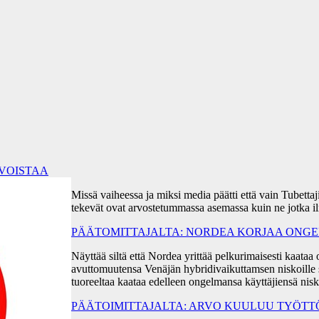
RVOISTAA
Missä vaiheessa ja miksi media päätti että vain Tubetta
tekevät ovat arvostetummassa asemassa kuin ne jotka i
PÄÄTOMITTAJALTA: NORDEA KORJAA ONGEL
Näyttää siltä että Nordea yrittää pelkurimaisesti kaa
avuttomuutensa Venäjän hybridivaikuttamsen niskoille s
tuoreeltaa kaataa edelleen ongelmansa käyttäjiensä ni
PÄÄTOIMITTAJALTA: ARVO KUULUU TYÖT