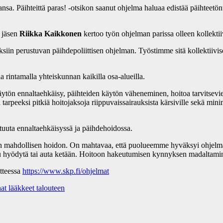
sa. Päihteittä paras! -otsikon saanut ohjelma haluaa edistää päihteetö
 jäsen
Riikka Kaikkonen
kertoo työn ohjelman parissa olleen kollektii
siin perustuvan päihdepoliittisen ohjelman. Työstimme sitä kollektiivise
 rintamalla yhteiskunnan kaikilla osa-alueilla.
ytön ennaltaehkäisy, päihteiden käytön väheneminen, hoitoa tarvitsev
rpeeksi pitkiä hoitojaksoja riippuvaissairauksista kärsiville sekä min
uta ennaltaehkäisyssä ja päihdehoidossa.
aan mahdollisen hoidon. On mahtavaa, että puolueemme hyväksyi ohjel
nkaisu hyödytä tai auta ketään. Hoitoon hakeutumisen kynnyksen madaltam
itteessa
https://www.skp.fi/ohjelmat
at lääkkeet talouteen