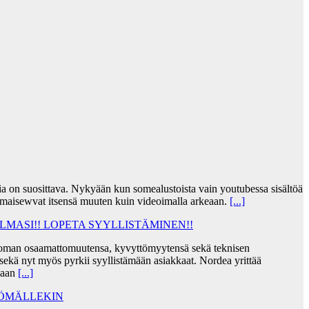
jia on suosittava. Nykyään kun somealustoista vain youtubessa sisältöä
lmaisewvat itsensä muuten kuin videoimalla arkeaan.
[...]
MASI!! LOPETA SYYLLISTÄMINEN!!
taa oman osaamattomuutensa, kyvyttömyytensä sekä teknisen
ekä nyt myös pyrkii syyllistämään asiakkaat. Nordea yrittää
skaan
[...]
TÖMÄLLEKIN