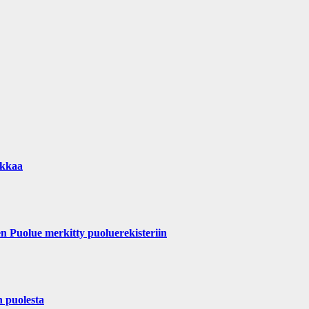
ikkaa
uolue merkitty puoluerekisteriin
n puolesta