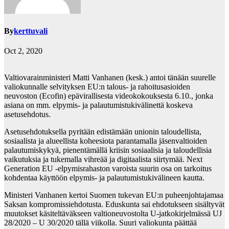
By
kerttuvali
Oct 2, 2020
Valtiovarainministeri Matti Vanhanen (kesk.) antoi tänään suurelle
valiokunnalle selvityksen EU:n talous- ja rahoitusasioiden
neuvoston (Ecofin) epävirallisesta videokokouksesta 6.10., jonka
asiana on mm. elpymis- ja palautumistukivälinettä koskeva
asetusehdotus.
Asetusehdotuksella pyritään edistämään unionin taloudellista,
sosiaalista ja alueellista koheesiota parantamalla jäsenvaltioiden
palautumiskykyä, pienentämällä kriisin sosiaalisia ja taloudellisia
vaikutuksia ja tukemalla vihreää ja digitaalista siirtymää. Next
Generation EU -elpymisrahaston varoista suurin osa on tarkoitus
kohdentaa käyttöön elpymis- ja palautumistukivälineen kautta.
Ministeri Vanhanen kertoi Suomen tukevan EU:n puheenjohtajamaa
Saksan kompromissiehdotusta. Eduskunta sai ehdotukseen sisältyvät
muutokset käsiteltäväkseen valtioneuvostolta U-jatkokirjelmässä UJ
28/2020 – U 30/2020 tällä viikolla. Suuri valiokunta päättää