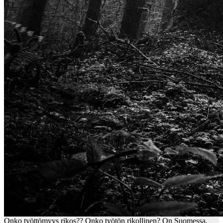
Onko työttömyys rikos?? Onko työtön rikollinen? On Suomessa.