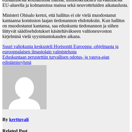
EU-alueella ja kolmansissa maissa sekä neuvotteluiden aikataulusta.
Ministeri Ohisalo kertoi, että hallitus ei ole vielä muodostanut
kantaansa komission laajan tiedonannon ehdotuksiin. Kun hallitus
on muodostanut kantansa, saa eduskunta tiedonannon ja siihen
liittyvät säädösehdotukset käsiteltäväkseen valtioneuvoston
kirjelminä vielä syysistuntokauden aikana.
Post
Suuri valiokunta keskusteli Horisontti Eurooppa -ohjelmasta ja
eurooppalaisen ilmastolain valmistelusta
navigation
Eduskuntaan perustettiin turvallisen odotus- ja vauva-ajan
edistämisryhmä
By
kerttuvali
Related Post