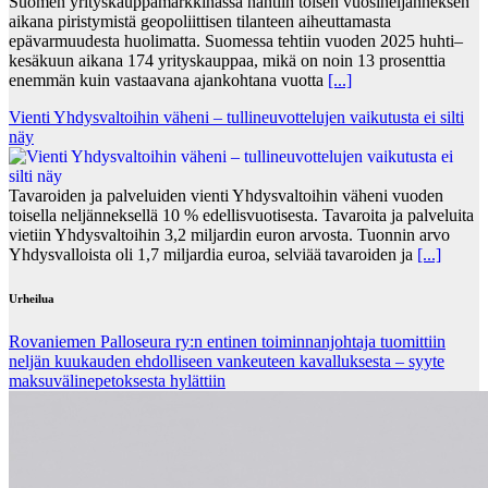
Suomen yrityskauppamarkkinassa nähtiin toisen vuosineljänneksen
aikana piristymistä geopoliittisen tilanteen aiheuttamasta
epävarmuudesta huolimatta. Suomessa tehtiin vuoden 2025 huhti–
kesäkuun aikana 174 yrityskauppaa, mikä on noin 13 prosenttia
enemmän kuin vastaavana ajankohtana vuotta
[...]
Vienti Yhdysvaltoihin väheni – tullineuvottelujen vaikutusta ei silti
näy
Tavaroiden ja palveluiden vienti Yhdysvaltoihin väheni vuoden
toisella neljänneksellä 10 % edellisvuotisesta. Tavaroita ja palveluita
vietiin Yhdysvaltoihin 3,2 miljardin euron arvosta. Tuonnin arvo
Yhdysvalloista oli 1,7 miljardia euroa, selviää tavaroiden ja
[...]
Urheilua
Rovaniemen Palloseura ry:n entinen toiminnanjohtaja tuo­mit­tiin
neljän kuu­kau­den eh­dol­li­seen van­keu­teen ka­val­luk­ses­ta – syyte
mak­su­vä­li­ne­pe­tok­ses­ta hy­lät­tiin