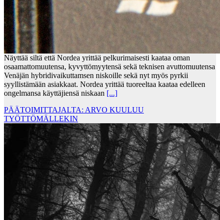
Näyttää siltä että Nordea yrittää pelkurimaisesti kaataa oman
osaamattomuutensa, kyvyttömyytensä sekä teknisen avuttomuutensa
Venäjän hybridivaikuttamsen niskoille sekä nyt myös pyrkii
syyllistämään asiakkaat. Nordea yrittää tuoreeltaa kaataa edelleen
ongelmansa käyttäjiensä niskaan
[...]
PÄÄTOIMITTAJALTA: ARVO KUULUU
TYÖTTÖMÄLLEKIN