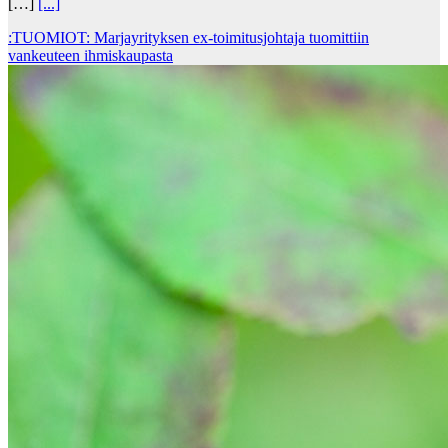
[…]
[...]
:TUOMIOT: Marjayrityksen ex-toimitusjohtaja tuomittiin
vankeuteen ihmiskaupasta