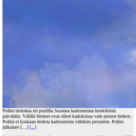
Poliisi tiedottaa eri puolilla Suomea kadonneista henkilöistä
päivittäin. Välillä ihmiset ovat olleet kadoksissa vain pienen hetken.
Poliisi ei koskaan tiedota kadonneista vähäisin perustein. Poliisi
julkaisee […]
[...]