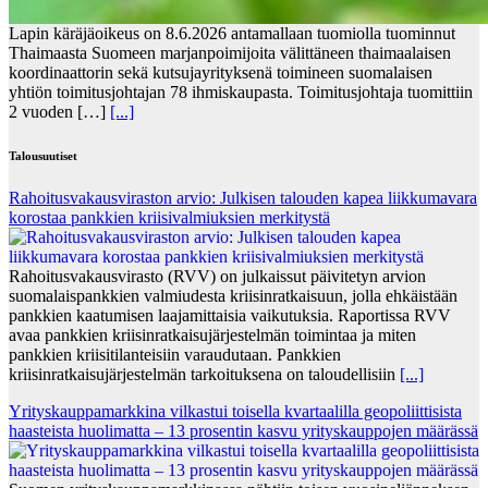
Lapin käräjäoikeus on 8.6.2026 antamallaan tuomiolla tuominnut
Thaimaasta Suomeen marjanpoimijoita välittäneen thaimaalaisen
koordinaattorin sekä kutsujayrityksenä toimineen suomalaisen
yhtiön toimitusjohtajan 78 ihmiskaupasta. Toimitusjohtaja tuomittiin
2 vuoden […]
[...]
Talousuutiset
Rahoitusvakausviraston arvio: Julkisen talouden kapea liikkumavara
korostaa pankkien kriisivalmiuksien merkitystä
Rahoitusvakausvirasto (RVV) on julkaissut päivitetyn arvion
suomalaispankkien valmiudesta kriisinratkaisuun, jolla ehkäistään
pankkien kaatumisen laajamittaisia vaikutuksia. Raportissa RVV
avaa pankkien kriisinratkaisujärjestelmän toimintaa ja miten
pankkien kriisitilanteisiin varaudutaan. Pankkien
kriisinratkaisujärjestelmän tarkoituksena on taloudellisiin
[...]
Yrityskauppamarkkina vilkastui toisella kvartaalilla geopoliittisista
haasteista huolimatta – 13 prosentin kasvu yrityskauppojen määrässä