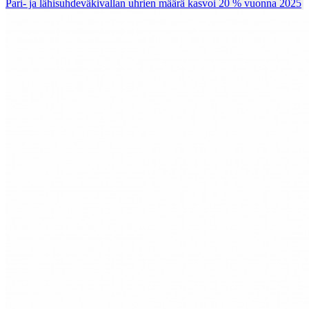
Pari- ja lähisuhdeväkivallan uhrien määrä kasvoi 20 % vuonna 2025