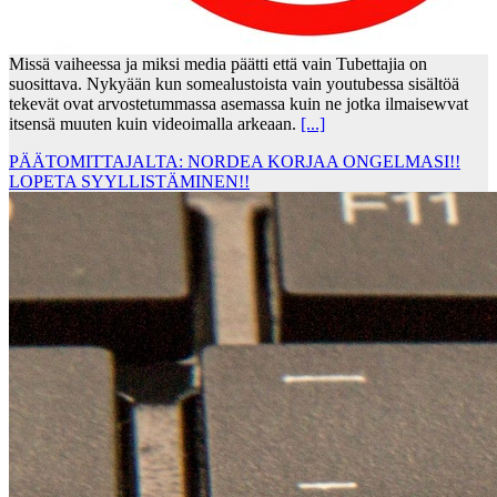
Missä vaiheessa ja miksi media päätti että vain Tubettajia on
suosittava. Nykyään kun somealustoista vain youtubessa sisältöä
tekevät ovat arvostetummassa asemassa kuin ne jotka ilmaisewvat
itsensä muuten kuin videoimalla arkeaan.
[...]
PÄÄTOMITTAJALTA: NORDEA KORJAA ONGELMASI!!
LOPETA SYYLLISTÄMINEN!!