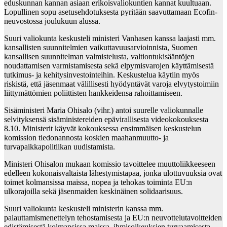
eduskunnan kannan asiaan erikoisvaliokuntien kannat kuultuaan.
Lopullinen sopu asetusehdotuksesta pyritään saavuttamaan Ecofin-
neuvostossa joulukuun alussa.
Suuri valiokunta keskusteli ministeri Vanhasen kanssa laajasti mm.
kansallisten suunnitelmien vaikuttavuusarvioinnista, Suomen
kansallisen suunnitelman valmistelusta, valtiontukisääntöjen
noudattamisen varmistamisesta sekä elpymisvarojen käyttämisestä
tutkimus- ja kehitysinvestointeihin. Keskustelua käytiin myös
riskistä, että jäsenmaat välillisesti hyödyntävät varoja elvytystoimiin
liittymättömien poliittisten hankkeidensa rahoittamiseen.
Sisäministeri Maria Ohisalo (vihr.) antoi suurelle valiokunnalle
selvityksensä sisäministereiden epävirallisesta videokokouksesta
8.10. Ministerit käyvät kokouksessa ensimmäisen keskustelun
komission tiedonannosta koskien maahanmuutto- ja
turvapaikkapolitiikan uudistamista.
Ministeri Ohisalon mukaan komissio tavoittelee muuttoliikkeeseen
edelleen kokonaisvaltaista lähestymistapaa, jonka ulottuvuuksia ovat
toimet kolmansissa maissa, nopea ja tehokas toiminta EU:n
ulkorajoilla sekä jäsenmaiden keskinäinen solidaarisuus.
Suuri valiokunta keskusteli ministerin kanssa mm.
palauttamismenettelyn tehostamisesta ja EU:n neuvottelutavoitteiden
edistämisestä kolmansissa maissa, ihmisoikeuksien turvaamisesta