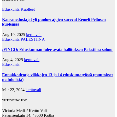
Eduskunta
Kuolleet
Kansanedustajat yli puoluerajojen surevat Eemeli Peltosen
kuolemaa
Aug 19, 2025
kerttuvali
Eduskunta
PALESTIINA
:FINGO: Eduskunnan tulee avata hallituksen Palestiina-solmu
Aug 4, 2025
kerttuvali
Eduskunta
Ennakkotietoja viikkojen 13 ja 14 eduskuntatyöstä (muutokset
mahdollisia)
Mar 22, 2024
kerttuvali
YHTEYDENOTOT
Victoria Media/ Kerttu Vali
Pajamäenkatu 14, 48600 Kotka