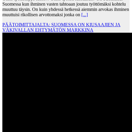
Suomessa kun ihminen vasten tahtoaan joutuu työttömäksi kohtelu
muuttuu täysin. On kuin yhdessä hetkessä aiemmin arvokas ihminen
muuttuisi rikollisen arvottomaksi jonka on
[...]
PÄÄTOIMITTAJALTA: SUOMESSA ON KIUSAAJIEN JA
VÄKIVALLAN EHTYMÄTÖN MARKKINA