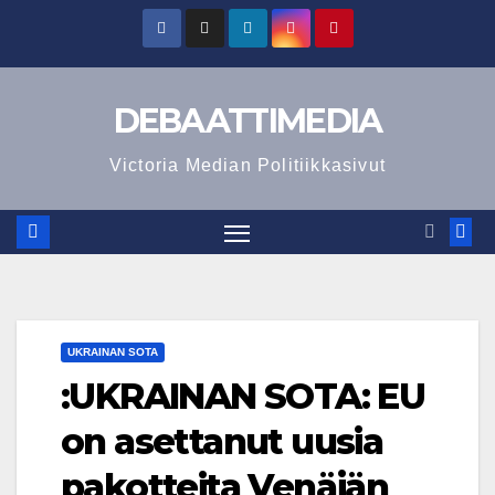
Skip
to
content
DEBAATTIMEDIA
Victoria Median Politiikkasivut
UKRAINAN SOTA
:UKRAINAN SOTA: EU
on asettanut uusia
pakotteita Venäjän