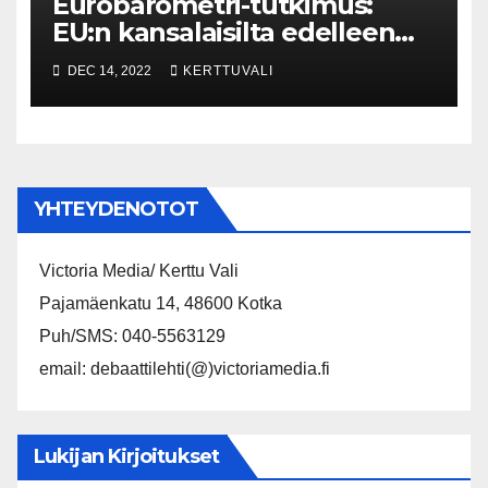
Eurobarometri-tutkimus:
EU:n kansalaisilta edelleen
vankkaa tukea Ukrainalle
DEC 14, 2022
KERTTUVALI
YHTEYDENOTOT
Victoria Media/ Kerttu Vali
Pajamäenkatu 14, 48600 Kotka
Puh/SMS: 040-5563129
email: debaattilehti(@)victoriamedia.fi
Lukijan Kirjoitukset