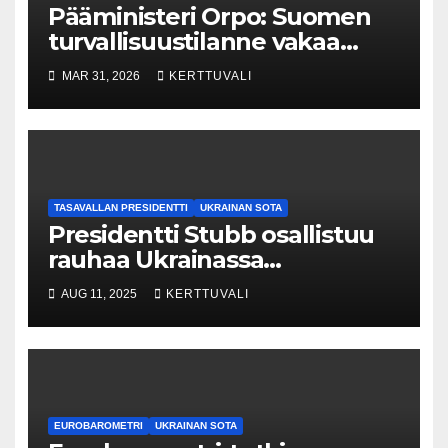
Pääministeri Orpo: Suomen
turvallisuustilanne vakaa
droonitapauksesta
MAR 31, 2026
KERTTUVALI
huolimatta
TASAVALLAN PRESIDENTTI
UKRAINAN SOTA
Presidentti Stubb osallistuu
rauhaa Ukrainassa
käsittelevään kokoukseen
AUG 11, 2025
KERTTUVALI
EUROBAROMETRI
UKRAINAN SOTA