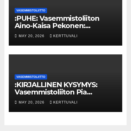
VASEMMISTOLIITTO
:PUHE: Vasemmistoliiton
Aino-Kaisa Pekonen:
Eriarvoistumisen
MAY 20, 2026
KERTTUVALI
pysäyttäminen luo
turvallisuutta
VASEMMISTOLIITTO
:KIRJALLINEN KYSYMYS:
Vasemmistoliiton Pia
Lohikoski: Missä viipyy Orpon
MAY 20, 2026
KERTTUVALI
hallituksen drooniohjeistus
kunnille?