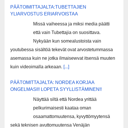
PÄÄTOIMITTAJALTA:TUBETTAJIEN
YLIARVOSTUS ERIARVOISTAA
Missä vaiheessa ja miksi media päätti
että vain Tubettajia on suosittava.
Nykyään kun somealustoista vain
youtubessa sisältöä tekevät ovat arvostetummassa
asemassa kuin ne jotka ilmaisewvat itsensä muuten
kuin videoimalla arkeaan.
[...]
PÄÄTOMITTAJALTA: NORDEA KORJAA
ONGELMASI!! LOPETA SYYLLISTÄMINEN!!
Näyttää siltä että Nordea yrittää
pelkurimaisesti kaataa oman
osaamattomuutensa, kyvyttömyytensä
sekä teknisen avuttomuutensa Venäjän