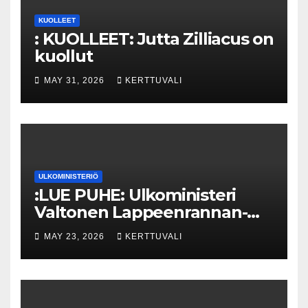
KUOLLEET
: KUOLLEET: Jutta Zilliacus on
kuollut
MAY 31, 2026
KERTTUVALI
ULKOMINISTERIÖ
:LUE PUHE: Ulkoministeri
Valtonen Lappeenrannan-
Lahden teknillisen yliopiston
MAY 23, 2026
KERTTUVALI
kunniatohtoriksi