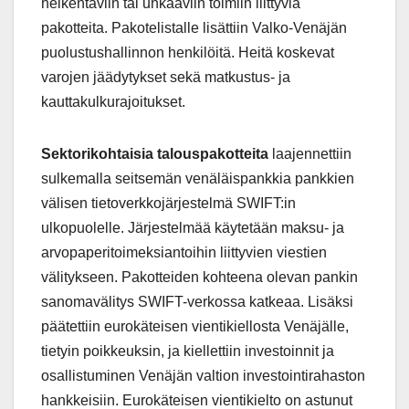
heikentäviin tai uhkaaviin toimiin liittyviä
pakotteita. Pakotelistalle lisättiin Valko-Venäjän
puolustushallinnon henkilöitä. Heitä koskevat
varojen jäädytykset sekä matkustus- ja
kauttakulkurajoitukset.
Sektorikohtaisia talouspakotteita
laajennettiin
sulkemalla seitsemän venäläispankkia pankkien
välisen tietoverkkojärjestelmä SWIFT:in
ulkopuolelle. Järjestelmää käytetään maksu- ja
arvopaperitoimeksiantoihin liittyvien viestien
välitykseen. Pakotteiden kohteena olevan pankin
sanomavälitys SWIFT-verkossa katkeaa. Lisäksi
päätettiin eurokäteisen vientikiellosta Venäjälle,
tietyin poikkeuksin, ja kiellettiin investoinnit ja
osallistuminen Venäjän valtion investointirahaston
hankkeisiin. Eurokäteisen vientikielto on astunut