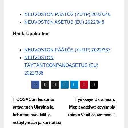
NEUVOSTON PÄÄTÖS (YUTP) 2022/346
NEUVOSTON ASETUS (EU) 2022/345
Henkilöpakotteet
NEUVOSTON PÄÄTÖS (YUTP) 2022/337
NEUVOSTON
TÄYTÄNTÖÖNPANOASETUS (EU)
2022/336
Post
COSAC:in lausunto
Hyökkäys Ukrainaan:
antaa tuen Ukrainalle,
Mepit vaativat kovempia
navigation
kehottaa hyökkääjiä
toimia Venäjää vastaan
vetäytymään ja kannattaa