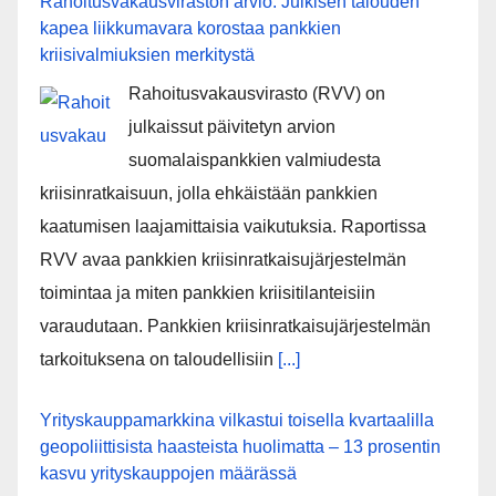
Rahoitusvakausviraston arvio: Julkisen talouden
kapea liikkumavara korostaa pankkien
kriisivalmiuksien merkitystä
Rahoitusvakausvirasto (RVV) on
julkaissut päivitetyn arvion
suomalaispankkien valmiudesta
kriisinratkaisuun, jolla ehkäistään pankkien
kaatumisen laajamittaisia vaikutuksia. Raportissa
RVV avaa pankkien kriisinratkaisujärjestelmän
toimintaa ja miten pankkien kriisitilanteisiin
varaudutaan. Pankkien kriisinratkaisujärjestelmän
tarkoituksena on taloudellisiin
[...]
Yrityskauppamarkkina vilkastui toisella kvartaalilla
geopoliittisista haasteista huolimatta – 13 prosentin
kasvu yrityskauppojen määrässä