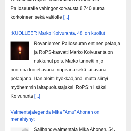
Palloseuralle vahingonkorvausta 8 740 euroa
korkoineen sekä valtiolle
[...]
:KUOLLEET: Marko Koivuranta, 48, on kuollut
Rovaniemen Palloseuran entinen pelaaja
ja RoPS-kasvatti Marko Koivuranta on
nukkunut pois. Marko tunnettiin jo
nuorena luotettavana, nopeana sekä taitavana
pelaajana. Hän aloitti hyökkääjänä, mutta siirtyi
myöhemmin laitapuolustajaksi. RoPS:n lisäksi
Koivuranta
[...]
Valmentajalegenda Mika ”Amu” Ahonen on
menehtynyt
Salibandyvalmentaja Mika Ahonen, 54,