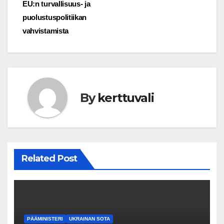
EU:n turvallisuus- ja
puolustuspolitiikan
vahvistamista
By
kerttuvali
Related Post
PÄÄMINISTERI
UKRAINAN SOTA