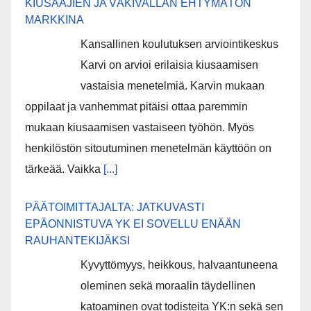
KIUSAAJIEN JA VÄKIVALLAN EHTYMÄTÖN
MARKKINA
Kansallinen koulutuksen arviointikeskus
Karvi on arvioi erilaisia kiusaamisen
vastaisia menetelmiä. Karvin mukaan
oppilaat ja vanhemmat pitäisi ottaa paremmin
mukaan kiusaamisen vastaiseen työhön. Myös
henkilöstön sitoutuminen menetelmän käyttöön on
tärkeää. Vaikka
[...]
PÄÄTOIMITTAJALTA: JATKUVASTI
EPÄONNISTUVA YK EI SOVELLU ENÄÄN
RAUHANTEKIJÄKSI
Kyvyttömyys, heikkous, halvaantuneena
oleminen sekä moraalin täydellinen
katoaminen ovat todisteita YK:n sekä sen