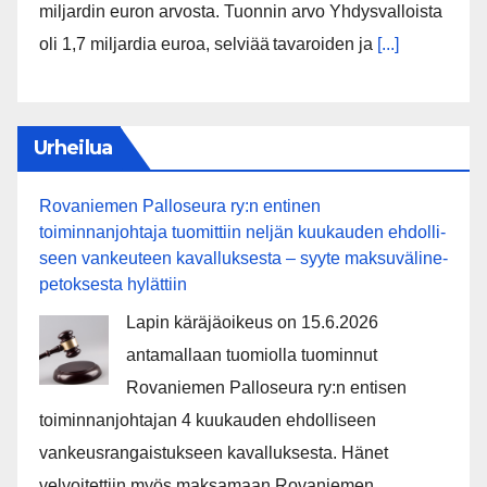
miljardin euron arvosta. Tuonnin arvo Yhdysvalloista
oli 1,7 miljardia euroa, selviää tavaroiden ja
[...]
Urheilua
Rovaniemen Palloseura ry:n entinen
toiminnanjohtaja tuo­mit­tiin neljän kuu­kau­den eh­dol­li­
seen van­keu­teen ka­val­luk­ses­ta – syyte mak­su­vä­li­ne­
pe­tok­ses­ta hy­lät­tiin
Lapin käräjäoikeus on 15.6.2026
antamallaan tuomiolla tuominnut
Rovaniemen Palloseura ry:n entisen
toiminnanjohtajan 4 kuukauden ehdolliseen
vankeusrangaistukseen kavalluksesta. Hänet
velvoitettiin myös maksamaan Rovaniemen