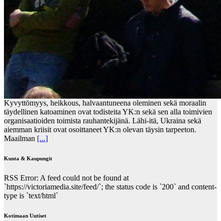
Kyvyttömyys, heikkous, halvaantuneena oleminen sekä moraalin
täydellinen katoaminen ovat todisteita YK:n sekä sen alla toimivien
organisaatioiden toimista rauhantekijänä. Lähi-itä, Ukraina sekä
aiemman kriisit ovat osoittaneet YK:n olevan täysin tarpeeton.
Maailman
[...]
Kunta & Kaupungit
RSS Error: A feed could not be found at
`https://victoriamedia.site/feed/`; the status code is `200` and content-
type is `text/html`
Kotimaan Uutiset