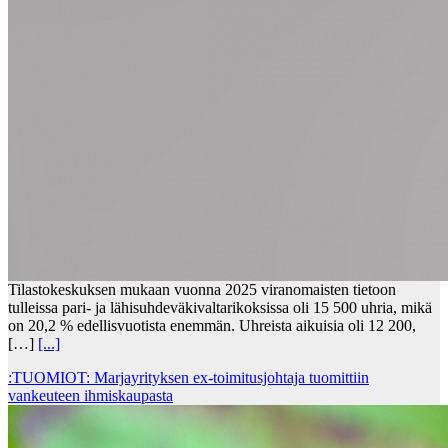
Tilastokeskuksen mukaan vuonna 2025 viranomaisten tietoon
tulleissa pari- ja lähisuhdeväkivaltarikoksissa oli 15 500 uhria, mikä
on 20,2 % edellisvuotista enemmän. Uhreista aikuisia oli 12 200,
[…]
[...]
:TUOMIOT: Marjayrityksen ex-toimitusjohtaja tuomittiin
vankeuteen ihmiskaupasta