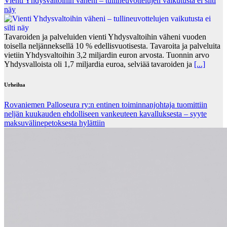
Vienti Yhdysvaltoihin väheni – tullineuvottelujen vaikutusta ei silti
näy
Tavaroiden ja palveluiden vienti Yhdysvaltoihin väheni vuoden
toisella neljänneksellä 10 % edellisvuotisesta. Tavaroita ja palveluita
vietiin Yhdysvaltoihin 3,2 miljardin euron arvosta. Tuonnin arvo
Yhdysvalloista oli 1,7 miljardia euroa, selviää tavaroiden ja
[...]
Urheilua
Rovaniemen Palloseura ry:n entinen toiminnanjohtaja tuo­mit­tiin
neljän kuu­kau­den eh­dol­li­seen van­keu­teen ka­val­luk­ses­ta – syyte
mak­su­vä­li­ne­pe­tok­ses­ta hy­lät­tiin