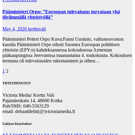
Pääministeri Orpo: ”Euroopan tulevaisuus turvataan yhä
tiiviimmällä yhteistyöllä”
May 4, 2026
kerttuvali
Pääministeri Petteri Orpo Kuva:Fanni Uusitalo, valtioneuvoston
kanslia Pääministeri Orpo edusti Suomea Euroopan poliittisen
yhteisön (EPY:n) kahdeksannessa kokouksessa Armenian
pääkaupungissa Jerevanissa maanantaina 4. toukokuuta. Kokouksen
teemana oli tulevaisuuden rakentaminen ja siihen…
Posts
1
2
pagination
YHTEYDENOTOT
Victoria Media/ Kerttu Vali
Pajamäenkatu 14, 48600 Kotka
Puh/SMS: 040-5563129
email: debaattilehti(@)victoriamedia.fi
Lukijan kirjoitukset