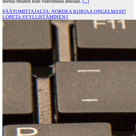
itsensä muuten kuin videoimalla arkeaan.
[...]
PÄÄTOMITTAJALTA: NORDEA KORJAA ONGELMASI!!
LOPETA SYYLLISTÄMINEN!!