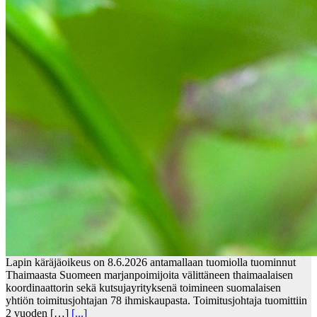
Lapin käräjäoikeus on 8.6.2026 antamallaan tuomiolla tuominnut
Thaimaasta Suomeen marjanpoimijoita välittäneen thaimaalaisen
koordinaattorin sekä kutsujayrityksenä toimineen suomalaisen
yhtiön toimitusjohtajan 78 ihmiskaupasta. Toimitusjohtaja tuomittiin
2 vuoden […]
[...]