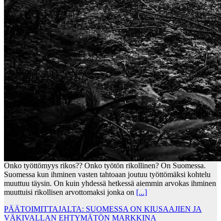
Onko työttömyys rikos?? Onko työtön rikollinen? On Suomessa.
Suomessa kun ihminen vasten tahtoaan joutuu työttömäksi kohtelu
muuttuu täysin. On kuin yhdessä hetkessä aiemmin arvokas ihminen
muuttuisi rikollisen arvottomaksi jonka on
[...]
PÄÄTOIMITTAJALTA: SUOMESSA ON KIUSAAJIEN JA
VÄKIVALLAN EHTYMÄTÖN MARKKINA