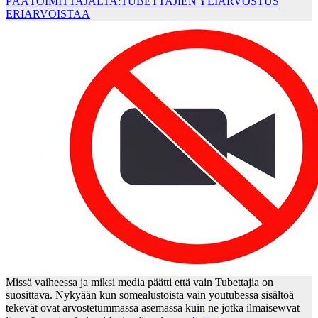
PÄÄTOIMITTAJALTA:TUBETTAJIEN YLIARVOSTUS
ERIARVOISTAA
Missä vaiheessa ja miksi media päätti että vain Tubettajia on
suosittava. Nykyään kun somealustoista vain youtubessa sisältöä
tekevät ovat arvostetummassa asemassa kuin ne jotka ilmaisewvat