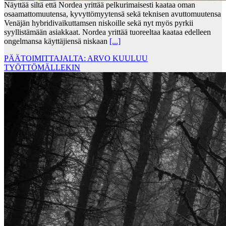
Näyttää siltä että Nordea yrittää pelkurimaisesti kaataa oman
osaamattomuutensa, kyvyttömyytensä sekä teknisen avuttomuutensa
Venäjän hybridivaikuttamsen niskoille sekä nyt myös pyrkii
syyllistämään asiakkaat. Nordea yrittää tuoreeltaa kaataa edelleen
ongelmansa käyttäjiensä niskaan
[...]
PÄÄTOIMITTAJALTA: ARVO KUULUU
TYÖTTÖMÄLLEKIN