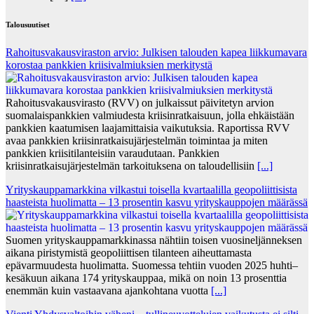
Talousuutiset
Rahoitusvakausviraston arvio: Julkisen talouden kapea liikkumavara
korostaa pankkien kriisivalmiuksien merkitystä
Rahoitusvakausvirasto (RVV) on julkaissut päivitetyn arvion
suomalaispankkien valmiudesta kriisinratkaisuun, jolla ehkäistään
pankkien kaatumisen laajamittaisia vaikutuksia. Raportissa RVV
avaa pankkien kriisinratkaisujärjestelmän toimintaa ja miten
pankkien kriisitilanteisiin varaudutaan. Pankkien
kriisinratkaisujärjestelmän tarkoituksena on taloudellisiin
[...]
Yrityskauppamarkkina vilkastui toisella kvartaalilla geopoliittisista
haasteista huolimatta – 13 prosentin kasvu yrityskauppojen määrässä
Suomen yrityskauppamarkkinassa nähtiin toisen vuosineljänneksen
aikana piristymistä geopoliittisen tilanteen aiheuttamasta
epävarmuudesta huolimatta. Suomessa tehtiin vuoden 2025 huhti–
kesäkuun aikana 174 yrityskauppaa, mikä on noin 13 prosenttia
enemmän kuin vastaavana ajankohtana vuotta
[...]