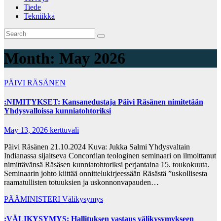
Tiede
Tekniikka
Month:
May 2026
PÄIVI RÄSÄNEN
:NIMITYKSET: Kansanedustaja Päivi Räsänen nimitetään
Yhdysvalloissa kunnia­tohtoriksi
May 13, 2026
kerttuvali
Päivi Räsänen 21.10.2024 Kuva: Jukka Salmi Yhdysvaltain
Indianassa sijaitseva Concordian teologinen seminaari on ilmoittanut
nimittävänsä Räsäsen kunniatohtoriksi perjantaina 15. toukokuuta.
Seminaarin johto kiittää onnittelukirjeessään Räsästä ”uskollisesta
raamatullisten totuuksien ja uskonnonvapauden…
PÄÄMINISTERI
Välikysymys
:VÄLIKYSYMYS: Hallituksen vastaus välikysymykseen