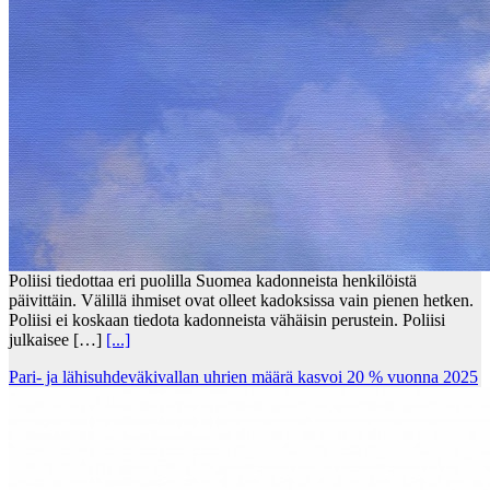
Poliisi tiedottaa eri puolilla Suomea kadonneista henkilöistä
päivittäin. Välillä ihmiset ovat olleet kadoksissa vain pienen hetken.
Poliisi ei koskaan tiedota kadonneista vähäisin perustein. Poliisi
julkaisee […]
[...]
Pari- ja lähisuhdeväkivallan uhrien määrä kasvoi 20 % vuonna 2025