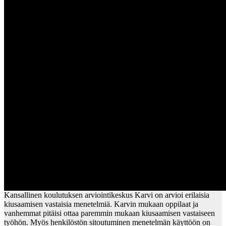
Kansallinen koulutuksen arviointikeskus Karvi on arvioi erilaisia
kiusaamisen vastaisia menetelmiä. Karvin mukaan oppilaat ja
vanhemmat pitäisi ottaa paremmin mukaan kiusaamisen vastaiseen
työhön. Myös henkilöstön sitoutuminen menetelmän käyttöön on