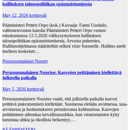
hallituksen talouspolitiikan epäonnistumisesta
May 12, 2026
kerttuvali
Pääministeri Petteri Orpo (kok.) Kuvaaja: Fanni Uusitalo,
valtioneuvoston kanslia Pääministeri Petteri Orpo vastasi
eduskunnassa 12.5.2026 välikysymykseen hallituksen
talouspolitiikan epäonnistumisesta. Arvoisa puhemies,
Hallitusohjelmassa määriteltiin selkeä visio Suomelle. Hallitus asetti
itselleen keskeiset…
Perussuomalaiset Nuoret
Perussuomalainen Nuoriso: Kasvojen peittäminen kiellettävä
julkisella paikalla
May 5, 2026
kerttuvali
Perussuomalainen Nuoriso vaatii, että julkisella paikalla kasvot
peittävä pukeutuminen kielletään. Suomessa eletään avoimessa, tasa-
arvoisessa ja luottamukseen perustuvassa kulttuurissa. Kasvojen
peittäminen aiheuttaa turvallisuusuhkia, kun viranomaisten kyky
tunnistaa uhkia ja rikollisia heikentyy.…
PÄÄMINISTERI