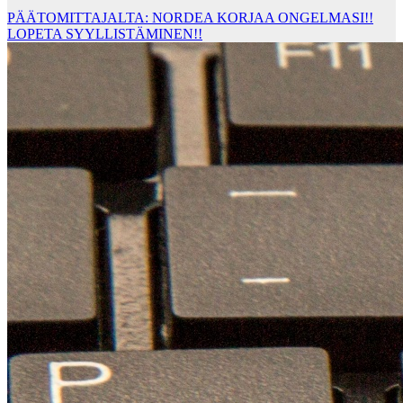
PÄÄTOMITTAJALTA: NORDEA KORJAA ONGELMASI!!
LOPETA SYYLLISTÄMINEN!!