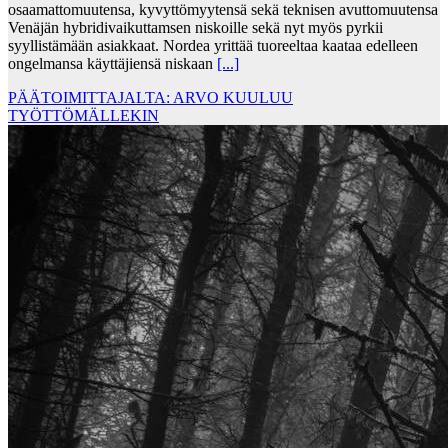
osaamattomuutensa, kyvyttömyytensä sekä teknisen avuttomuutensa
Venäjän hybridivaikuttamsen niskoille sekä nyt myös pyrkii
syyllistämään asiakkaat. Nordea yrittää tuoreeltaa kaataa edelleen
ongelmansa käyttäjiensä niskaan
[...]
PÄÄTOIMITTAJALTA: ARVO KUULUU
TYÖTTÖMÄLLEKIN