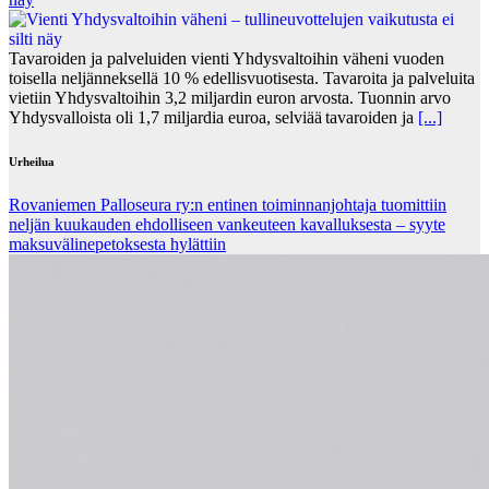
Tavaroiden ja palveluiden vienti Yhdysvaltoihin väheni vuoden
toisella neljänneksellä 10 % edellisvuotisesta. Tavaroita ja palveluita
vietiin Yhdysvaltoihin 3,2 miljardin euron arvosta. Tuonnin arvo
Yhdysvalloista oli 1,7 miljardia euroa, selviää tavaroiden ja
[...]
Urheilua
Rovaniemen Palloseura ry:n entinen toiminnanjohtaja tuo­mit­tiin
neljän kuu­kau­den eh­dol­li­seen van­keu­teen ka­val­luk­ses­ta – syyte
mak­su­vä­li­ne­pe­tok­ses­ta hy­lät­tiin