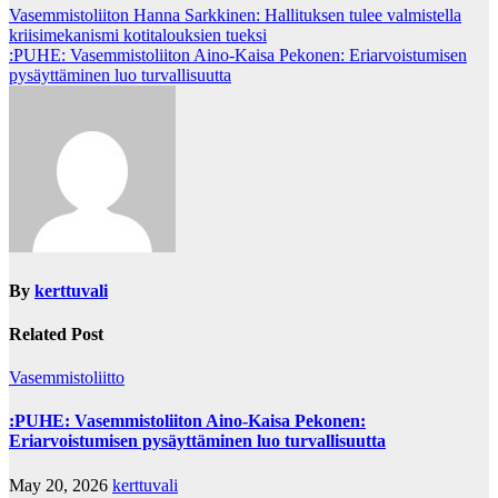
Post
Vasemmistoliiton Hanna Sarkkinen: Hallituksen tulee valmistella
kriisimekanismi kotitalouksien tueksi
navigation
:PUHE: Vasemmistoliiton Aino-Kaisa Pekonen: Eriarvoistumisen
pysäyttäminen luo turvallisuutta
By
kerttuvali
Related Post
Vasemmistoliitto
:PUHE: Vasemmistoliiton Aino-Kaisa Pekonen:
Eriarvoistumisen pysäyttäminen luo turvallisuutta
May 20, 2026
kerttuvali