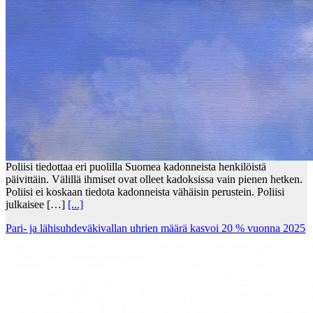
Poliisi tiedottaa eri puolilla Suomea kadonneista henkilöistä
päivittäin. Välillä ihmiset ovat olleet kadoksissa vain pienen hetken.
Poliisi ei koskaan tiedota kadonneista vähäisin perustein. Poliisi
julkaisee […]
[...]
Pari- ja lähisuhdeväkivallan uhrien määrä kasvoi 20 % vuonna 2025