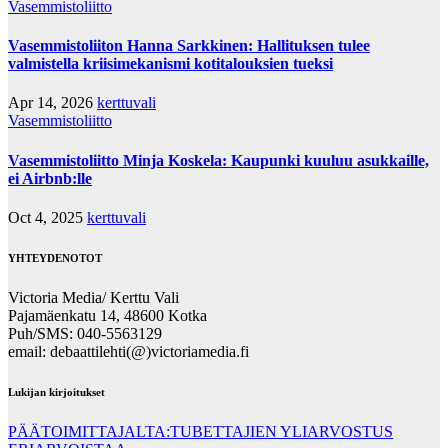
Vasemmistoliitto
Vasemmistoliiton Hanna Sarkkinen: Hallituksen tulee
valmistella kriisimekanismi kotitalouksien tueksi
Apr 14, 2026
kerttuvali
Vasemmistoliitto
Vasemmistoliitto Minja Koskela: Kaupunki kuuluu asukkaille,
ei Airbnb:lle
Oct 4, 2025
kerttuvali
YHTEYDENOTOT
Victoria Media/ Kerttu Vali
Pajamäenkatu 14, 48600 Kotka
Puh/SMS: 040-5563129
email: debaattilehti(@)victoriamedia.fi
Lukijan kirjoitukset
PÄÄTOIMITTAJALTA:TUBETTAJIEN YLIARVOSTUS