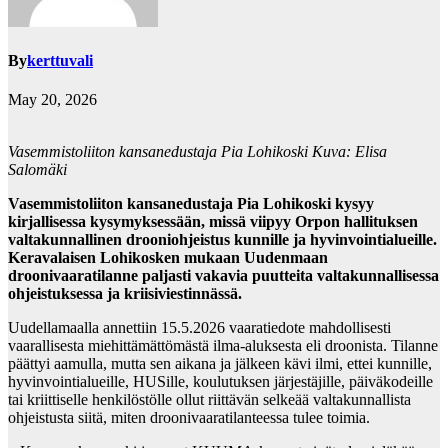
By
kerttuvali
May 20, 2026
Vasemmistoliiton kansanedustaja Pia Lohikoski Kuva: Elisa
Salomäki
Vasemmistoliiton kansanedustaja Pia Lohikoski kysyy
kirjallisessa kysymyksessään, missä viipyy Orpon hallituksen
valtakunnallinen drooniohjeistus kunnille ja hyvinvointialueille.
Keravalaisen Lohikosken mukaan Uudenmaan
droonivaaratilanne paljasti vakavia puutteita valtakunnallisessa
ohjeistuksessa ja kriisiviestinnässä.
Uudellamaalla annettiin 15.5.2026 vaaratiedote mahdollisesti
vaarallisesta miehittämättömästä ilma-aluksesta eli droonista. Tilanne
päättyi aamulla, mutta sen aikana ja jälkeen kävi ilmi, ettei kunnille,
hyvinvointialueille, HUSille, koulutuksen järjestäjille, päiväkodeille
tai kriittiselle henkilöstölle ollut riittävän selkeää valtakunnallista
ohjeistusta siitä, miten droonivaaratilanteessa tulee toimia.