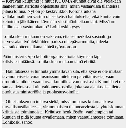
– Keravan kaupunki ja muut KUUMA-kunnat eivät ole vieläkään
saaneet ministeriöstä ohjeistusta siitä, miten vastaavissa tilanteissa
pitäisi toimia. Nyt on jo keskiviikko. Korona-aikana
valtakunnallinen vastuu oli selkeästi hallituksella, eikä kuntia vain
kehotettu jälkikäteen käymään viestintäohjeitaan läpi. Missä on
hallituksen vastuunkanto? Lohikoski kysyy.
Lohikosken mukaan on vakavaa, että esimerkiksi sosiaali- ja
terveysalan työntekijöiden parissa oli epävarmuutta, tuleeko
vaaratiedotteen aikana lähteä työvuoroon.
Pääministeri Orpo kehotti organisaatioita käymään läpi
kriisiviestintäänsä. Lohikosken mukaan tämä ei riitä.
– Hallituksessa ei tunnuta ymmärtävän sitä, että kyse ei ole mistään
tavanomaisesta varautusmissuunnitelman päivittämisestä, vaan
droonit ja niiden vaarat ovat kunnille aivan uusi asia. Kunnilla ei ole
samaa tietotasoa kuin valtioneuvostolla, joka saa ajantasaista tietoa
puolustusministeriöltä ja puolustusvoimilta.
– Ohjeistuksen on tultava sieltä, missä on paras kokonaiskuva
turvallisuustilanteesta, viranomaisten tilannearviosta ja yhteiskunnan
kriittisistä toiminnoista. Kriittisen henkilöstön, vanhempien tai
kuntien ei pidä joutua arvailemaan, miten vaaratilanteessa toimitaan,
Lohikoski sanoo.