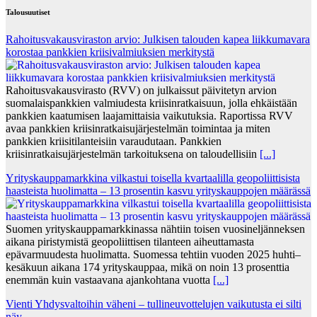
Talousuutiset
Rahoitusvakausviraston arvio: Julkisen talouden kapea liikkumavara
korostaa pankkien kriisivalmiuksien merkitystä
Rahoitusvakausvirasto (RVV) on julkaissut päivitetyn arvion
suomalaispankkien valmiudesta kriisinratkaisuun, jolla ehkäistään
pankkien kaatumisen laajamittaisia vaikutuksia. Raportissa RVV
avaa pankkien kriisinratkaisujärjestelmän toimintaa ja miten
pankkien kriisitilanteisiin varaudutaan. Pankkien
kriisinratkaisujärjestelmän tarkoituksena on taloudellisiin
[...]
Yrityskauppamarkkina vilkastui toisella kvartaalilla geopoliittisista
haasteista huolimatta – 13 prosentin kasvu yrityskauppojen määrässä
Suomen yrityskauppamarkkinassa nähtiin toisen vuosineljänneksen
aikana piristymistä geopoliittisen tilanteen aiheuttamasta
epävarmuudesta huolimatta. Suomessa tehtiin vuoden 2025 huhti–
kesäkuun aikana 174 yrityskauppaa, mikä on noin 13 prosenttia
enemmän kuin vastaavana ajankohtana vuotta
[...]
Vienti Yhdysvaltoihin väheni – tullineuvottelujen vaikutusta ei silti
näy