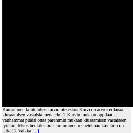
Kansallinen koulutuksen arviointikeskus Karvi on arvioi erilaisia
kiusaamisen vastaisia menetelmiä. Karvin mukaan oppilaat ja
vanhemmat pitäisi ottaa paremmin mukaan kiusaamisen vastaiseen
työhön. Myös henkilöstön sitoutuminen menetelmän käyttöön on
tärkeää. Vaikka
[...]