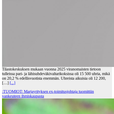
Tilastokeskuksen mukaan vuonna 2025 viranomaisten tietoon
tulleissa pari- ja lähisuhdeväkivaltarikoksissa oli 15 500 uhria, mikä
on 20,2 % edellisvuotista enemmän. Uhreista aikuisia oli 12 200,
[…]
[...]
:TUOMIOT: Marjayrityksen ex-toimitusjohtaja tuomittiin
vankeuteen ihmiskaupasta