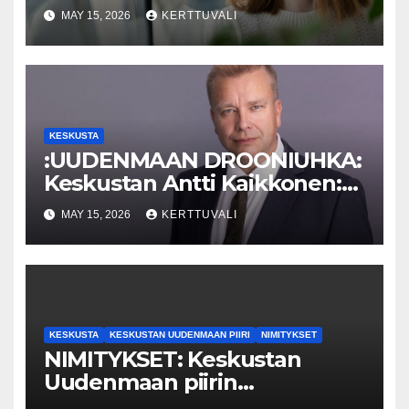
hallitus ja viranomaiset vasta,
MAY 15, 2026
KERTTUVALI
kun uhka koskee
Uuttamaata?
KESKUSTA
:UUDENMAAN DROONIUHKA:
Keskustan Antti Kaikkonen:
Vauhtia
MAY 15, 2026
KERTTUVALI
viranomaistiedotukseen!
KESKUSTA
KESKUSTAN UUDENMAAN PIIRI
NIMITYKSET
NIMITYKSET: Keskustan
Uudenmaan piirin
aluekoordinaattorina aloittaa