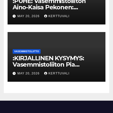
:PUHE: Vasemmistoliiton
Aino-Kaisa Pekonen:
Eriarvoistumisen
MAY 20, 2026
KERTTUVALI
pysäyttäminen luo
turvallisuutta
VASEMMISTOLIITTO
:KIRJALLINEN KYSYMYS:
Vasemmistoliiton Pia
Lohikoski: Missä viipyy Orpon
MAY 20, 2026
KERTTUVALI
hallituksen drooniohjeistus
kunnille?