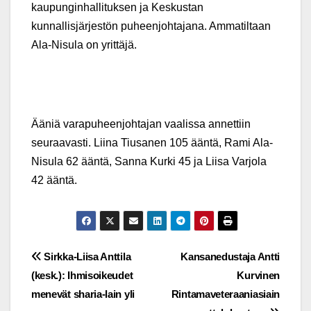
kaupunginhallituksen ja Keskustan
kunnallisjärjestön puheenjohtajana. Ammatiltaan
Ala-Nisula on yrittäjä.
Ääniä varapuheenjohtajan vaalissa annettiin
seuraavasti. Liina Tiusanen 105 ääntä, Rami Ala-
Nisula 62 ääntä, Sanna Kurki 45 ja Liisa Varjola
42 ääntä.
Post
Sirkka-Liisa Anttila
Kansanedustaja Antti
(kesk.): Ihmisoikeudet
Kurvinen
navigation
menevät sharia-lain yli
Rintamaveteraaniasiain