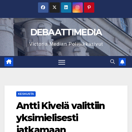
Skip
to
content
DEBAATTIMEDIA
Victoria Median Politiikkasivut
KESKUSTA
Antti Kivelä valittiin
yksimielisesti
jatkamaan