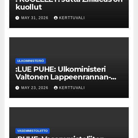
kuollut
MAY 31, 2026
KERTTUVALI
ULKOMINISTERIÖ
:LUE PUHE: Ulkoministeri
Valtonen Lappeenrannan-
Lahden teknillisen yliopiston
MAY 23, 2026
KERTTUVALI
kunniatohtoriksi
VASEMMISTOLIITTO