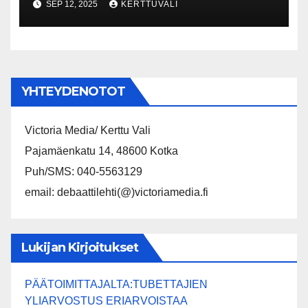
SEP 12, 2025
KERTTUVALI
1.10. alkaen Espoolainen Nina
From.
YHTEYDENOTOT
Victoria Media/ Kerttu Vali
Pajamäenkatu 14, 48600 Kotka
Puh/SMS: 040-5563129
email: debaattilehti(@)victoriamedia.fi
Lukijan Kirjoitukset
PÄÄTOIMITTAJALTA:TUBETTAJIEN
YLIARVOSTUS ERIARVOISTAA