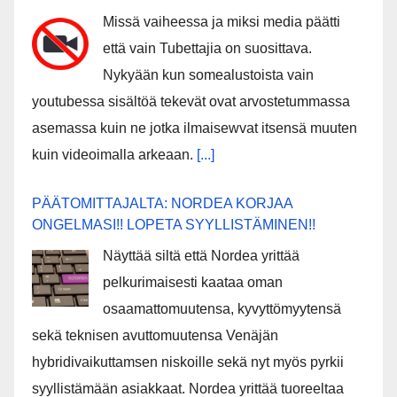
Missä vaiheessa ja miksi media päätti
että vain Tubettajia on suosittava.
Nykyään kun somealustoista vain
youtubessa sisältöä tekevät ovat arvostetummassa
asemassa kuin ne jotka ilmaisewvat itsensä muuten
kuin videoimalla arkeaan.
[...]
PÄÄTOMITTAJALTA: NORDEA KORJAA
ONGELMASI!! LOPETA SYYLLISTÄMINEN!!
Näyttää siltä että Nordea yrittää
pelkurimaisesti kaataa oman
osaamattomuutensa, kyvyttömyytensä
sekä teknisen avuttomuutensa Venäjän
hybridivaikuttamsen niskoille sekä nyt myös pyrkii
syyllistämään asiakkaat. Nordea yrittää tuoreeltaa