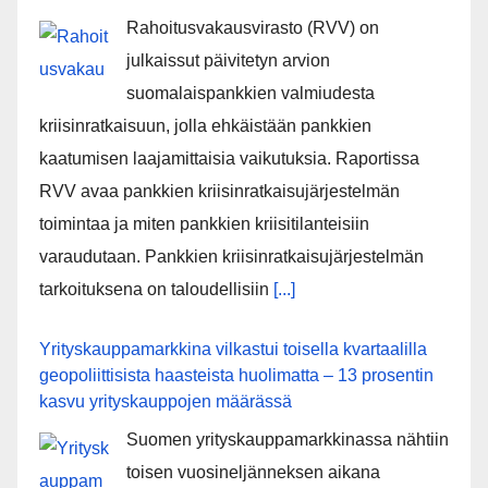
Rahoitusvakausvirasto (RVV) on
julkaissut päivitetyn arvion
suomalaispankkien valmiudesta
kriisinratkaisuun, jolla ehkäistään pankkien
kaatumisen laajamittaisia vaikutuksia. Raportissa
RVV avaa pankkien kriisinratkaisujärjestelmän
toimintaa ja miten pankkien kriisitilanteisiin
varaudutaan. Pankkien kriisinratkaisujärjestelmän
tarkoituksena on taloudellisiin
[...]
Yrityskauppamarkkina vilkastui toisella kvartaalilla
geopoliittisista haasteista huolimatta – 13 prosentin
kasvu yrityskauppojen määrässä
Suomen yrityskauppamarkkinassa nähtiin
toisen vuosineljänneksen aikana