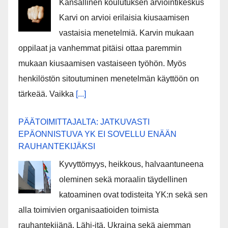
Kansallinen koulutuksen arviointikeskus
Karvi on arvioi erilaisia kiusaamisen
vastaisia menetelmiä. Karvin mukaan
oppilaat ja vanhemmat pitäisi ottaa paremmin
mukaan kiusaamisen vastaiseen työhön. Myös
henkilöstön sitoutuminen menetelmän käyttöön on
tärkeää. Vaikka
[...]
PÄÄTOIMITTAJALTA: JATKUVASTI
EPÄONNISTUVA YK EI SOVELLU ENÄÄN
RAUHANTEKIJÄKSI
Kyvyttömyys, heikkous, halvaantuneena
oleminen sekä moraalin täydellinen
katoaminen ovat todisteita YK:n sekä sen
alla toimivien organisaatioiden toimista
rauhantekijänä. Lähi-itä, Ukraina sekä aiemman