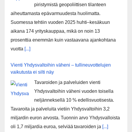
piristymistä geopoliittisen tilanteen
aiheuttamasta epävarmuudesta huolimatta.
Suomessa tehtiin vuoden 2025 huhti–kesäkuun
aikana 174 yrityskauppaa, mikä on noin 13
prosenttia enemmän kuin vastaavana ajankohtana
vuotta
[...]
Vienti Yhdysvaltoihin väheni – tullineuvottelujen
vaikutusta ei silti näy
Tavaroiden ja palveluiden vienti
Yhdysvaltoihin väheni vuoden toisella
neljänneksellä 10 % edellisvuotisesta.
Tavaroita ja palveluita vietiin Yhdysvaltoihin 3,2
miljardin euron arvosta. Tuonnin arvo Yhdysvalloista
oli 1,7 miljardia euroa, selviää tavaroiden ja
[...]