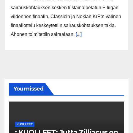
sairauskohtauksen kesken tiistaina pelatun F-liigan
viidennen finaalin. Classicin ja Nokian KrP:n välinen
finaaliottelu keskeytettiin sairauskohtauksen takia.
Ahonen toimitettiin sairaalaan,
[...]
You missed
KUOLLEET
: KUOLLEET: Jutta Zilliacus on