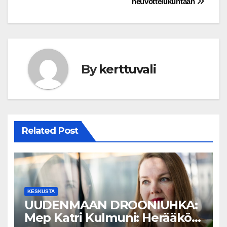
neuvottelukuntaan
By
kerttuvali
Related Post
KESKUSTA
UUDENMAAN DROONIUHKA:
Mep Katri Kulmuni: Herääkö