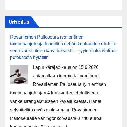
Urheilua
Rovaniemen Palloseura ry:n entinen
toiminnanjohtaja tuo­mit­tiin neljän kuu­kau­den eh­dol­li­
seen van­keu­teen ka­val­luk­ses­ta – syyte mak­su­vä­li­ne­
pe­tok­ses­ta hy­lät­tiin
Lapin käräjäoikeus on 15.6.2026
antamallaan tuomiolla tuominnut
Rovaniemen Palloseura ry:n entisen
toiminnanjohtajan 4 kuukauden ehdolliseen
vankeusrangaistukseen kavalluksesta. Hänet
velvoitettiin myös maksamaan Rovaniemen
Palloseuralle vahingonkorvausta 8 740 euroa
korkoineen sekä valtiolle
[...]