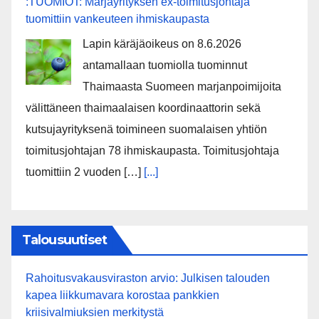
:TUOMIOT: Marjayrityksen ex-toimitusjohtaja
tuomittiin vankeuteen ihmiskaupasta
Lapin käräjäoikeus on 8.6.2026
antamallaan tuomiolla tuominnut
Thaimaasta Suomeen marjanpoimijoita
välittäneen thaimaalaisen koordinaattorin sekä
kutsujayrityksenä toimineen suomalaisen yhtiön
toimitusjohtajan 78 ihmiskaupasta. Toimitusjohtaja
tuomittiin 2 vuoden […]
[...]
Talousuutiset
Rahoitusvakausviraston arvio: Julkisen talouden
kapea liikkumavara korostaa pankkien
kriisivalmiuksien merkitystä