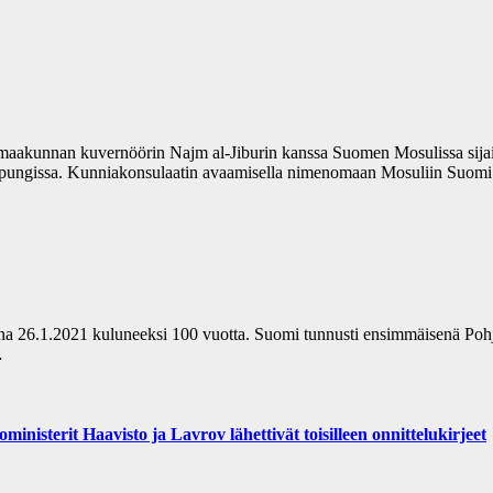
maakunnan kuvernöörin Najm al-Jiburin kanssa Suomen Mosulissa sija
aupungissa. Kunniakonsulaatin avaamisella nimenomaan Mosuliin Suo
taina 26.1.2021 kuluneeksi 100 vuotta. Suomi tunnusti ensimmäisenä Po
…
inisterit Haavisto ja Lavrov lähettivät toisilleen onnittelukirjeet