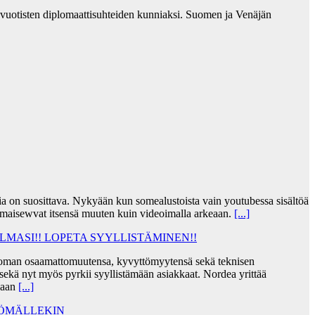
-vuotisten diplomaattisuhteiden kunniaksi. Suomen ja Venäjän
jia on suosittava. Nykyään kun somealustoista vain youtubessa sisältöä
lmaisewvat itsensä muuten kuin videoimalla arkeaan.
[...]
MASI!! LOPETA SYYLLISTÄMINEN!!
taa oman osaamattomuutensa, kyvyttömyytensä sekä teknisen
ekä nyt myös pyrkii syyllistämään asiakkaat. Nordea yrittää
skaan
[...]
TÖMÄLLEKIN