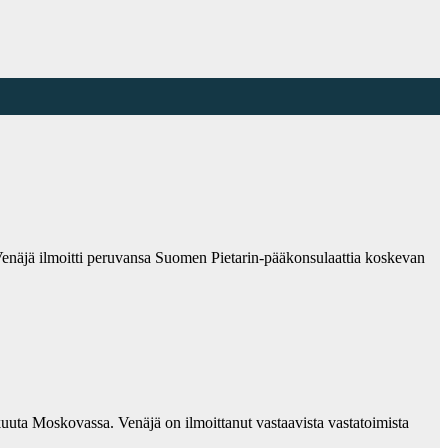
 Venäjä ilmoitti peruvansa Suomen Pietarin-pääkonsulaattia koskevan
uuta Moskovassa. Venäjä on ilmoittanut vastaavista vastatoimista