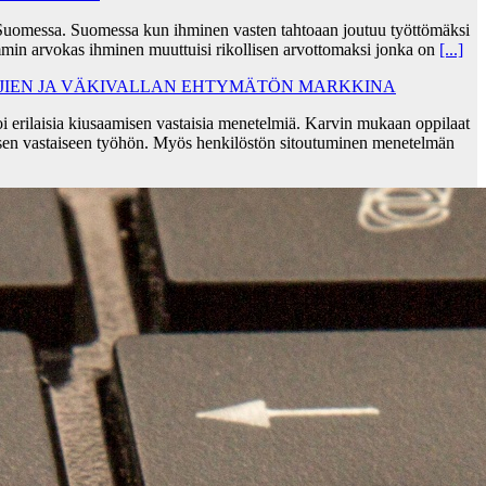
Suomessa. Suomessa kun ihminen vasten tahtoaan joutuu työttömäksi
min arvokas ihminen muuttuisi rikollisen arvottomaksi jonka on
[...]
AJIEN JA VÄKIVALLAN EHTYMÄTÖN MARKKINA
i erilaisia kiusaamisen vastaisia menetelmiä. Karvin mukaan oppilaat
sen vastaiseen työhön. Myös henkilöstön sitoutuminen menetelmän