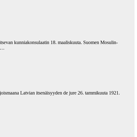
itsevan kunniakonsulaatin 18. maaliskuuta. Suomen Mosulin-
mi…
hjoismaana Latvian itsenäisyyden de jure 26. tammikuuta 1921.