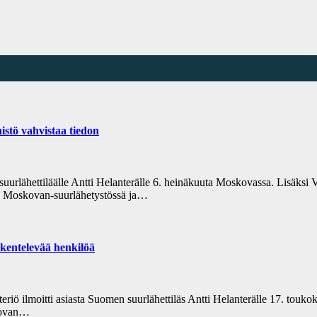
istö vahvistaa tiedon
suurlähettiläälle Antti Helanterälle 6. heinäkuuta Moskovassa. Lisäksi
n Moskovan-suurlähetystössä ja…
kentelevää henkilöä
 ilmoitti asiasta Suomen suurlähettiläs Antti Helanterälle 17. toukok
skovan…