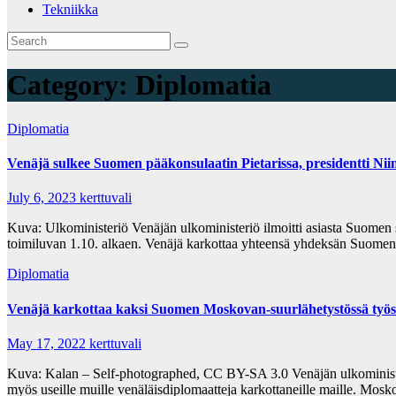
Tekniikka
Category:
Diplomatia
Diplomatia
Venäjä sulkee Suomen pää­konsulaatin Pietarissa, presidentti Niin
July 6, 2023
kerttuvali
Kuva: Ulkoministeriö Venäjän ulkoministeriö ilmoitti asiasta Suomen 
toimiluvan 1.10. alkaen. Venäjä karkottaa yhteensä yhdeksän Suome
Diplomatia
Venäjä karkottaa kaksi Suomen Moskovan-suurlähetystössä työs
May 17, 2022
kerttuvali
Kuva: Kalan – Self-photographed, CC BY-SA 3.0 Venäjän ulkoministeriö
myös useille muille venäläisdiplomaatteja karkottaneille maille. Mo