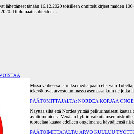
t lähettäneet tänään 16.12.2020 toisilleen onnittelukirjeet maiden 100
12.2020. Diplomaattisuhteiden…
RVOISTAA
Missä vaiheessa ja miksi media päätti että vain Tubetta
tekevät ovat arvostetummassa asemassa kuin ne jotka i
PÄÄTOMITTAJALTA: NORDEA KORJAA ONGEL
Näyttää siltä että Nordea yrittää pelkurimaisesti kaa
avuttomuutensa Venäjän hybridivaikuttamsen niskoille s
tuoreeltaa kaataa edelleen ongelmansa käyttäjiensä ni
PÄÄTOIMITTAJALTA: ARVO KUULUU TYÖT