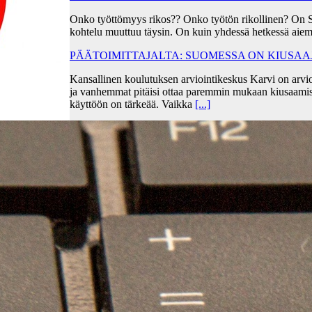
Onko työttömyys rikos?? Onko työtön rikollinen? On 
kohtelu muuttuu täysin. On kuin yhdessä hetkessä aiem
PÄÄTOIMITTAJALTA: SUOMESSA ON KIUSA
Kansallinen koulutuksen arviointikeskus Karvi on arvio
ja vanhemmat pitäisi ottaa paremmin mukaan kiusaami
käyttöön on tärkeää. Vaikka
[...]