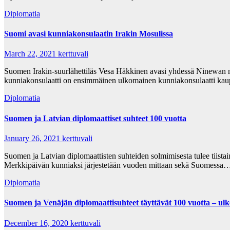
Diplomatia
Suomi avasi kunniakonsulaatin Irakin Mosulissa
March 22, 2021
kerttuvali
Suomen Irakin-suurlähettiläs Vesa Häkkinen avasi yhdessä Ninewan 
kunniakonsulaatti on ensimmäinen ulkomainen kunniakonsulaatti k
Diplomatia
Suomen ja Latvian diplomaattiset suhteet 100 vuotta
January 26, 2021
kerttuvali
Suomen ja Latvian diplomaattisten suhteiden solmimisesta tulee tiis
Merkkipäivän kunniaksi järjestetään vuoden mittaan sekä Suomessa
Diplomatia
Suomen ja Venäjän diplomaattisuhteet täyttävät 100 vuotta – ulkom
December 16, 2020
kerttuvali