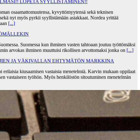
MASI!! LOPETA SYYLLISTÄMINEN!!
taa oman osaamattomuutensa, kyvyttömyytensä sekä teknisen
ekä nyt myös pyrkii syyllistämään asiakkaat. Nordea yrittää
skaan
[...]
TÖMÄLLEKIN
Suomessa. Suomessa kun ihminen vasten tahtoaan joutuu työttömäksi
min arvokas ihminen muuttuisi rikollisen arvottomaksi jonka on
[...]
AJIEN JA VÄKIVALLAN EHTYMÄTÖN MARKKINA
i erilaisia kiusaamisen vastaisia menetelmiä. Karvin mukaan oppilaat
sen vastaiseen työhön. Myös henkilöstön sitoutuminen menetelmän