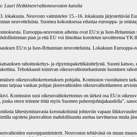
a: Lauri Heikkinen/valtioneuvoston kanslia
3. lokakuuta. Neuvosto valmistelee 15.–16. lokakuuta järjestettävää E
annian neuvotteluista. Suomea kokouksessa edustaa eurooppa- ja omistaj
noksesta. Eurooppa-neuvoston aiheina ovat EU:n ja Ison-Britannian su
mahdollisimman pian ja että EU voi ilmoittaa korotetun tavoitteensa YK
tsauksen EU:n ja Ison-Britannian neuvotteluista. Lokakuun Eurooppa-ne
tsauksen rahoituskehys- ja elpymispakettikäsittelystä. Suomi katsoo, e
pakettina. Tehokkaasti toimivan oikeusvaltiomekanismin luominen rahoi
isen oikeusvaltiokertomuksen pohjalta. Komission vuosittainen tarkast
mus tarjoaa vankan pohjan jäsenvaltioiden oikeusvaltiotilanteen arvioinn
kivi. Komission uusi oikeusvaltiokertomus on tärkeä osa EU:n oikeusva
ta, jonka eteen teimme töitä myös Suomen puheenjohtajakaudella”, sano
usta lähestymistavasta koronakriisistä johtuviin vapaan liikkuvuuden r
oimilla rajoiteta jäsenvaltion mahdollisuutta asettaa tarvittaessa muita jä
jäsenvaltioiden eurooppaministerit. Neuvoston tehtävänä on muun muas