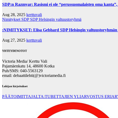
SDP:n Razmyar: Rasismi ei ole “perussuomalaisten oma kanta”,
Aug 28, 2025
kerttuvali
Nimitykset
SDP
SDP Helsingin valtuustoryhmä
:NIMITYKSET: Elisa Gebhard SDP Helsingin valtuustoryhmän 
Aug 27, 2025
kerttuvali
YHTEYDENOTOT
Victoria Media/ Kerttu Vali
Pajamäenkatu 14, 48600 Kotka
Puh/SMS: 040-5563129
email: debaattilehti(@)victoriamedia.fi
Lukijan kirjoitukset
PÄÄTOIMITTAJALTA:TUBETTAJIEN YLIARVOSTUS ERIA