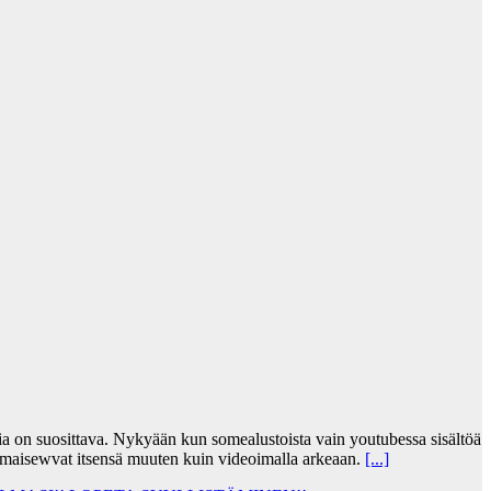
jia on suosittava. Nykyään kun somealustoista vain youtubessa sisältöä
lmaisewvat itsensä muuten kuin videoimalla arkeaan.
[...]