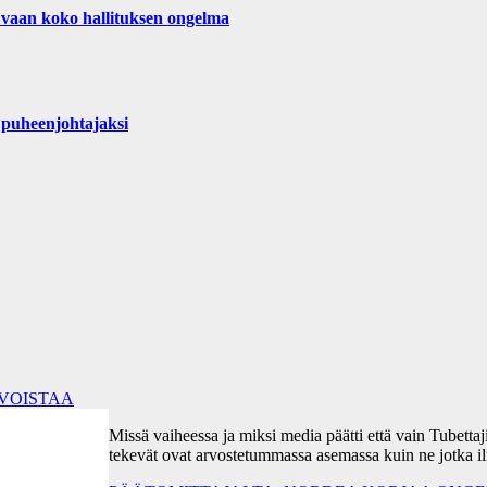
 vaan koko hallituksen ongelma
puheenjohtajaksi
RVOISTAA
Missä vaiheessa ja miksi media päätti että vain Tubetta
tekevät ovat arvostetummassa asemassa kuin ne jotka i