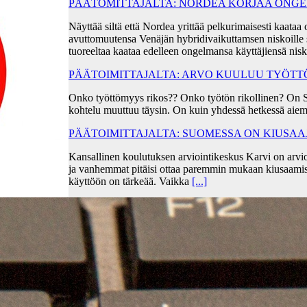
PÄÄTOMITTAJALTA: NORDEA KORJAA ONGEL
Näyttää siltä että Nordea yrittää pelkurimaisesti kaa
avuttomuutensa Venäjän hybridivaikuttamsen niskoille s
tuoreeltaa kaataa edelleen ongelmansa käyttäjiensä ni
PÄÄTOIMITTAJALTA: ARVO KUULUU TYÖT
Onko työttömyys rikos?? Onko työtön rikollinen? On 
kohtelu muuttuu täysin. On kuin yhdessä hetkessä aiem
PÄÄTOIMITTAJALTA: SUOMESSA ON KIUSA
Kansallinen koulutuksen arviointikeskus Karvi on arvio
ja vanhemmat pitäisi ottaa paremmin mukaan kiusaami
käyttöön on tärkeää. Vaikka
[...]