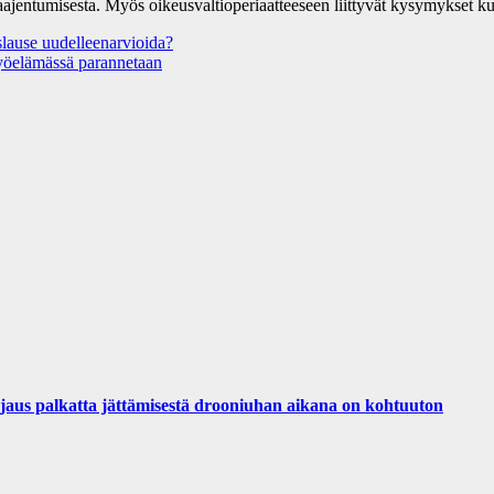
laajentumisesta. Myös oikeusvaltioperiaatteeseen liittyvät kysymykset kuu
lause uudelleenarvioida?
työelämässä parannetaan
palkatta jättämisestä drooniuhan aikana on kohtuuton