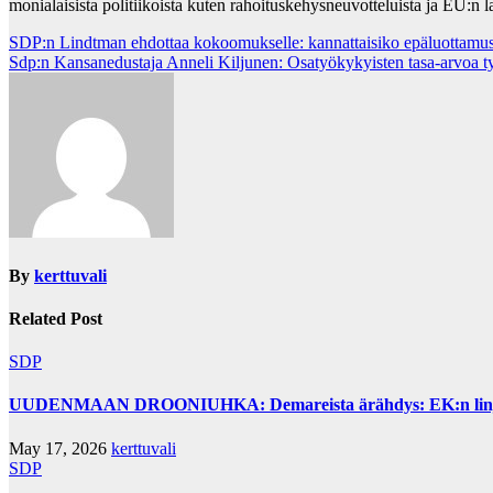
monialaisista politiikoista kuten rahoituskehysneuvotteluista ja EU:n 
Post
SDP:n Lindtman ehdottaa kokoomukselle: kannattaisiko epäluottamus
Sdp:n Kansanedustaja Anneli Kiljunen: Osatyökykyisten tasa-arvoa 
navigation
By
kerttuvali
Related Post
SDP
UUDENMAAN DROONIUHKA: Demareista ärähdys: EK:n linjaus 
May 17, 2026
kerttuvali
SDP