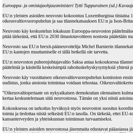
Eurooppa- ja omistajaohjausministeri Tytti Tuppurainen (sd.) Kuvaaj
EU:n yleisten asioiden neuvosto kokoontuu Luxemburgissa tiistaina 1
oikeusvaltiovuoropuhelun ja saa tilannekatsauksen EU:n ja Ison-Brit
Neuvosto käy keskustelun lokakuun Eurooppa-neuvoston päätelmäluon
pitää tärkeänä, että EU:n 2030 ilmastotavoitteen nostosta päätetään 
Neuvosto saa EU:n brexit-pääneuvottelija Michel Barnierin tilanneka
EU:n kantojen muuttamiselle ei tällä hetkellä ole tarvetta.
EU:n neuvoston puheenjohtajavaltio Saksa antaa kokouksessa tilanneka
päätelmiä ja käsitellä keskeisimpiä rahoituskehyskysymyksiä yhtenä 
Neuvosto käy vuosittaisen oikeusvaltiovuoropuhelun komission ensimmä
uudistus, jonka ansiosta toimintaa voidaan tehostaa. Oikeusvaltiokerto
”Oikeusvaltioperiaate on nykyaikaisen demokratian olennainen kulma
kertaa keskustelemaan siitä neuvostossa. Tämän on yksi niistä asiois
Kokouksessa on tarkoitus hyväksyä myös neuvoston suositus koordinoid
toimia ja tiedottaa niistä selkeästi EU:n tasolla. On tärkeää, ettei EU-t
kansanterveyden ja yhteiskunnan toiminnan turvaamiseksi.
EU:n yleisten asioiden neuvostossa jäsenmaita edustavat pääasiassa 