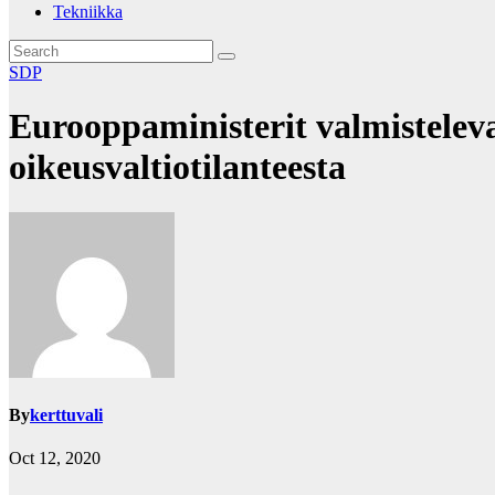
Tekniikka
SDP
Eurooppaministerit valmistelev
oikeusvaltiotilanteesta
By
kerttuvali
Oct 12, 2020