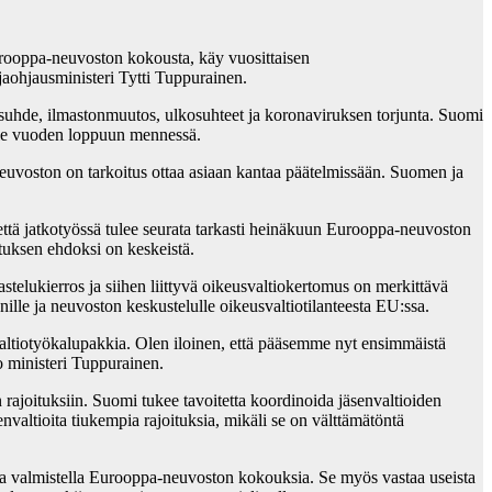
urooppa-neuvoston kokousta, käy vuosittaisen
aohjausministeri Tytti Tuppurainen.
hde, ilmastonmuutos, ulkosuhteet ja koronaviruksen torjunta. Suomi
:lle vuoden loppuun mennessä.
uvoston on tarkoitus ottaa asiaan kantaa päätelmissään. Suomen ja
ttä jatkotyössä tulee seurata tarkasti heinäkuun Eurooppa-neuvoston
tuksen ehdoksi on keskeistä.
elukierros ja siihen liittyvä oikeusvaltiokertomus on merkittävä
ille ja neuvoston keskustelulle oikeusvaltiotilanteesta EU:ssa.
ltiotyökalupakkia. Olen iloinen, että pääsemme nyt ensimmäistä
o ministeri Tuppurainen.
ajoituksiin. Suomi tukee tavoitetta koordinoida jäsenvaltioiden
senvaltioita tiukempia rajoituksia, mikäli se on välttämätöntä
sa valmistella Eurooppa-neuvoston kokouksia. Se myös vastaa useista