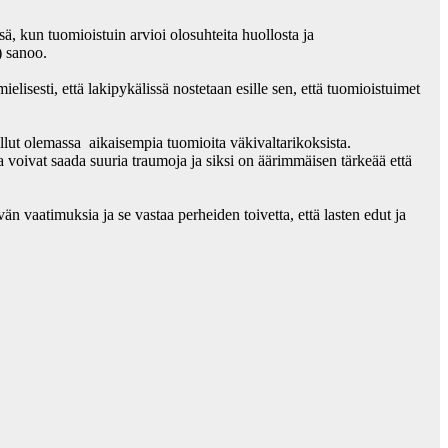
ä, kun tuomioistuin arvioi olosuhteita huollosta ja
) sanoo.
isesti, että lakipykälissä nostetaan esille sen, että tuomioistuimet
 ollut olemassa aikaisempia tuomioita väkivaltarikoksista.
a voivat saada suuria traumoja ja siksi on äärimmäisen tärkeää että
vaatimuksia ja se vastaa perheiden toivetta, että lasten edut ja