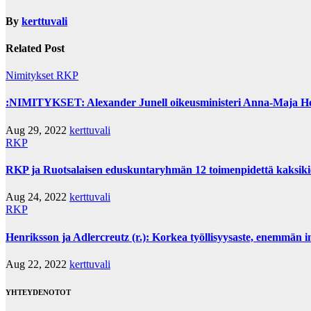
By
kerttuvali
Related Post
Nimitykset
RKP
:NIMITYKSET: Alexander Junell oikeusministeri Anna-Maja Hen
Aug 29, 2022
kerttuvali
RKP
RKP ja Ruotsalaisen eduskuntaryhmän 12 toimenpidettä kaksikiel
Aug 24, 2022
kerttuvali
RKP
Henriksson ja Adlercreutz (r.): Korkea työllisyysaste, enemmän 
Aug 22, 2022
kerttuvali
YHTEYDENOTOT