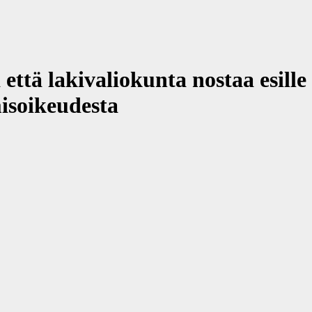
ttä lakivaliokunta nostaa esille
misoikeudesta