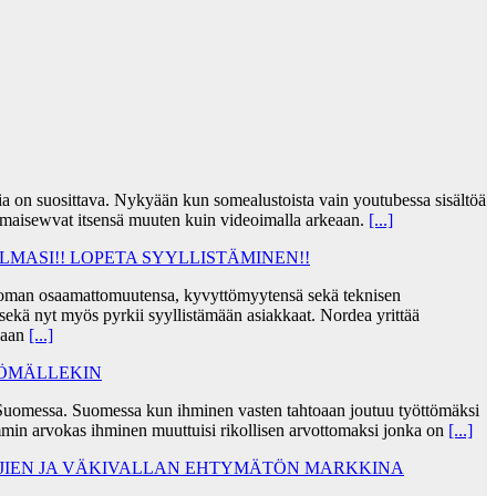
jia on suosittava. Nykyään kun somealustoista vain youtubessa sisältöä
lmaisewvat itsensä muuten kuin videoimalla arkeaan.
[...]
MASI!! LOPETA SYYLLISTÄMINEN!!
taa oman osaamattomuutensa, kyvyttömyytensä sekä teknisen
ekä nyt myös pyrkii syyllistämään asiakkaat. Nordea yrittää
skaan
[...]
TÖMÄLLEKIN
Suomessa. Suomessa kun ihminen vasten tahtoaan joutuu työttömäksi
min arvokas ihminen muuttuisi rikollisen arvottomaksi jonka on
[...]
AJIEN JA VÄKIVALLAN EHTYMÄTÖN MARKKINA