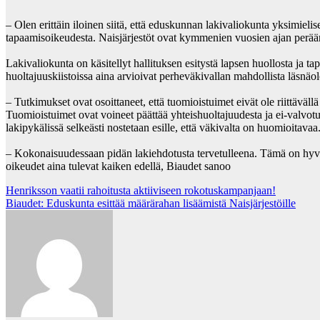
– Olen erittäin iloinen siitä, että eduskunnan lakivaliokunta yksimieli
tapaamisoikeudesta. Naisjärjestöt ovat kymmenien vuosien ajan perää
Lakivaliokunta on käsitellyt hallituksen esitystä
lapsen huollosta ja ta
huoltajuuskiistoissa aina arvioivat perheväkivallan mahdollista läsnäol
– Tutkimukset ovat osoittaneet, että tuomioistuimet eivät ole riittäväl
Tuomioistuimet ovat voineet päättää yhteishuoltajuudesta ja ei-valvotui
lakipykälissä selkeästi nostetaan esille, että väkivalta on huomioitavaa
– Kokonaisuudessaan pidän lakiehdotusta tervetulleena. Tämä on hyvä p
oikeudet aina tulevat kaiken edellä, Biaudet sanoo
Post
Henriksson vaatii rahoitusta aktiiviseen rokotuskampanjaan!
Biaudet: Eduskunta esittää määrärahan lisäämistä Naisjärjestöille
navigation