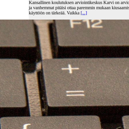
Kansallinen koulutuksen arviointikeskus Karvi on arvio
ja vanhemmat pitäisi ottaa paremmin mukaan kiusaami
käyttöön on tärkeää. Vaikka
[...]