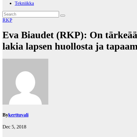
Tekniikka
RKP
Eva Biaudet (RKP): On tärkeää e
lakia lapsen huollosta ja tapaa
By
kerttuvali
Dec 5, 2018