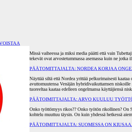
RVOISTAA
Missä vaiheessa ja miksi media päätti että vain Tubetta
tekevät ovat arvostetummassa asemassa kuin ne jotka i
PÄÄTOMITTAJALTA: NORDEA KORJAA ONGEL
Näyttää siltä että Nordea yrittää pelkurimaisesti kaa
avuttomuutensa Venäjän hybridivaikuttamsen niskoille s
tuoreeltaa kaataa edelleen ongelmansa käyttäjiensä ni
PÄÄTOIMITTAJALTA: ARVO KUULUU TYÖT
Onko työttömyys rikos?? Onko työtön rikollinen? On 
kohtelu muuttuu täysin. On kuin yhdessä hetkessä aiem
PÄÄTOIMITTAJALTA: SUOMESSA ON KIUSA