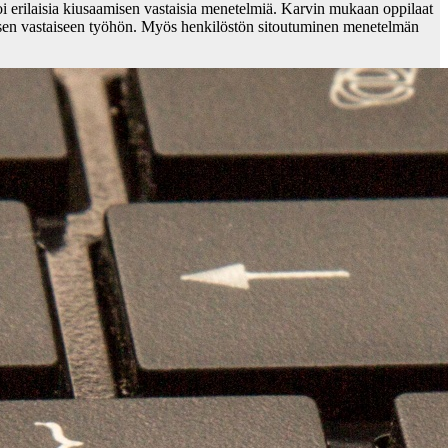
i erilaisia kiusaamisen vastaisia menetelmiä. Karvin mukaan oppilaat
sen vastaiseen työhön. Myös henkilöstön sitoutuminen menetelmän