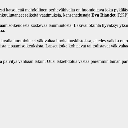
sesti katsoi että mahdollinen perheväkivalta on huomioitava joka pykäläss
nkuuluttaneet selkeitä vaatimuksia, kansanedustaja
Eva Biaudet
(RKP
paamisoikeudesta koskevaa lainmuutosta. Lakivaliokunta hyväksyi yksimiel
oa.
lä tavalla huomioineet väkivaltaa huoltajuuskiistoissa, ei edes vaikka on
sta tapaamisoikeuksista. Lapset jotka kohtaavat tai todistavat väkivalta
.
äivitys vanhaan lakiin. Uusi lakiehdotus vastaa paremmin tämän päivän 