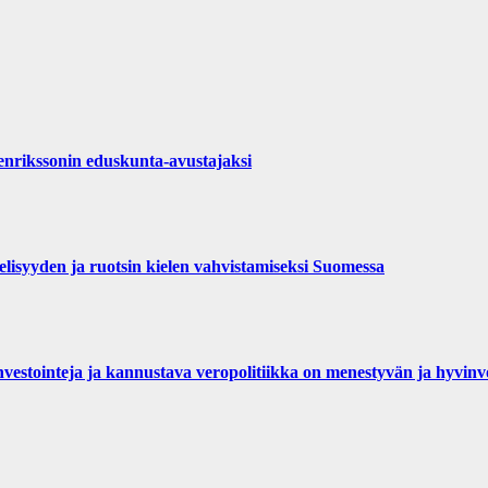
rikssonin eduskunta-avustajaksi
isyyden ja ruotsin kielen vahvistamiseksi Suomessa
investointeja ja kannustava veropolitiikka on menestyvän ja hyvi