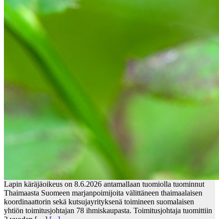
Lapin käräjäoikeus on 8.6.2026 antamallaan tuomiolla tuominnut
Thaimaasta Suomeen marjanpoimijoita välittäneen thaimaalaisen
koordinaattorin sekä kutsujayrityksenä toimineen suomalaisen
yhtiön toimitusjohtajan 78 ihmiskaupasta. Toimitusjohtaja tuomittiin