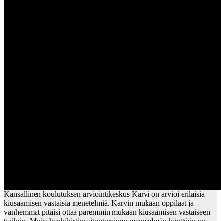
Kansallinen koulutuksen arviointikeskus Karvi on arvioi erilaisia
kiusaamisen vastaisia menetelmiä. Karvin mukaan oppilaat ja
vanhemmat pitäisi ottaa paremmin mukaan kiusaamisen vastaiseen
työhön. Myös henkilöstön sitoutuminen menetelmän käyttöön on