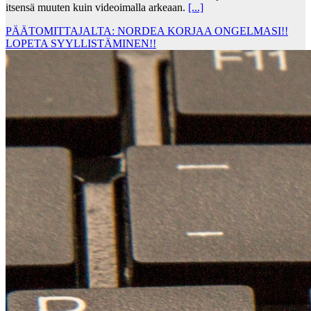
itsensä muuten kuin videoimalla arkeaan.
[...]
PÄÄTOMITTAJALTA: NORDEA KORJAA ONGELMASI!!
LOPETA SYYLLISTÄMINEN!!