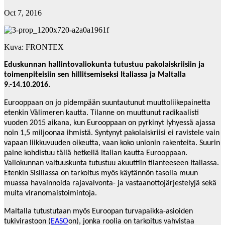
Oct 7, 2016
Kuva: FRONTEX
Eduskunnan hallintovaliokunta tutustuu pakolaiskriisiin ja
toimenpiteisiin sen hillitsemiseksi Italiassa ja Maltalla
9.-14.10.2016.
Eurooppaan on jo pidempään suuntautunut muuttoliikepainetta
etenkin Välimeren kautta. Tilanne on muuttunut radikaalisti
vuoden 2015 aikana, kun Eurooppaan on pyrkinyt lyhyessä ajassa
noin 1,5 miljoonaa ihmistä. Syntynyt pakolaiskriisi ei ravistele vain
vapaan liikkuvuuden oikeutta, vaan koko unionin rakenteita. Suurin
paine kohdistuu tällä hetkellä Italian kautta Eurooppaan.
Valiokunnan valtuuskunta tutustuu akuuttiin tilanteeseen Italiassa.
Etenkin Sisiliassa on tarkoitus myös käytännön tasolla muun
muassa havainnoida rajavalvonta- ja vastaanottojärjestelyjä sekä
muita viranomaistoimintoja.
Maltalla tutustutaan myös Euroopan turvapaikka-asioiden
tukivirastoon (
EASO
on), jonka roolia on tarkoitus vahvistaa