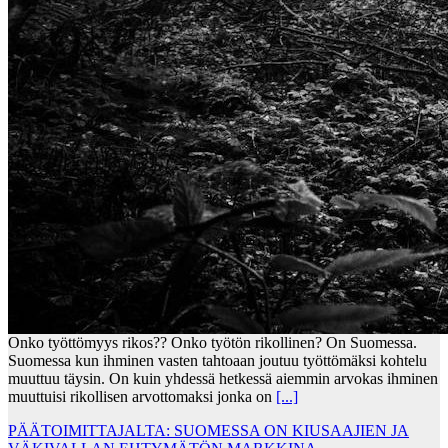
Onko työttömyys rikos?? Onko työtön rikollinen? On Suomessa.
Suomessa kun ihminen vasten tahtoaan joutuu työttömäksi kohtelu
muuttuu täysin. On kuin yhdessä hetkessä aiemmin arvokas ihminen
muuttuisi rikollisen arvottomaksi jonka on
[...]
PÄÄTOIMITTAJALTA: SUOMESSA ON KIUSAAJIEN JA