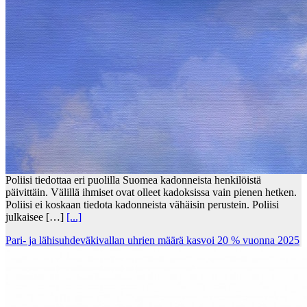
Poliisi tiedottaa eri puolilla Suomea kadonneista henkilöistä
päivittäin. Välillä ihmiset ovat olleet kadoksissa vain pienen hetken.
Poliisi ei koskaan tiedota kadonneista vähäisin perustein. Poliisi
julkaisee […]
[...]
Pari- ja lähisuhdeväkivallan uhrien määrä kasvoi 20 % vuonna 2025