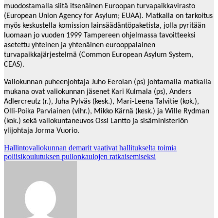
muodostamalla siitä itsenäinen Euroopan turvapaikkavirasto
(European Union Agency for Asylum; EUAA). Matkalla on tarkoitus
myös keskustella komission lainsäädäntöpaketista, jolla pyritään
luomaan jo vuoden 1999 Tampereen ohjelmassa tavoitteeksi
asetettu yhteinen ja yhtenäinen eurooppalainen
turvapaikkajärjestelmä (Common European Asylum System,
CEAS).
Valiokunnan puheenjohtaja Juho Eerolan (ps) johtamalla matkalla
mukana ovat valiokunnan jäsenet Kari Kulmala (ps), Anders
Adlercreutz (r.), Juha Pylväs (kesk.), Mari-Leena Talvitie (kok.),
Olli-Poika Parviainen (vihr.), Mikko Kärnä (kesk.) ja Wille Rydman
(kok.) sekä valiokuntaneuvos Ossi Lantto ja sisäministeriön
ylijohtaja Jorma Vuorio.
Post
Hallintovaliokunnan demarit vaativat hallitukselta toimia
poliisikoulutuksen pullonkaulojen ratkaisemiseksi
navigation