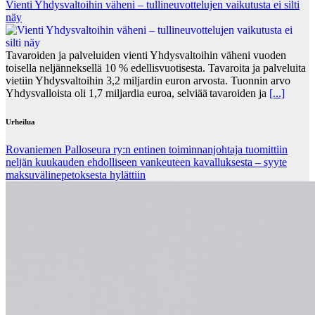
Vienti Yhdysvaltoihin väheni – tullineuvottelujen vaikutusta ei silti
näy
Tavaroiden ja palveluiden vienti Yhdysvaltoihin väheni vuoden
toisella neljänneksellä 10 % edellisvuotisesta. Tavaroita ja palveluita
vietiin Yhdysvaltoihin 3,2 miljardin euron arvosta. Tuonnin arvo
Yhdysvalloista oli 1,7 miljardia euroa, selviää tavaroiden ja
[...]
Urheilua
Rovaniemen Palloseura ry:n entinen toiminnanjohtaja tuo­mit­tiin
neljän kuu­kau­den eh­dol­li­seen van­keu­teen ka­val­luk­ses­ta – syyte
mak­su­vä­li­ne­pe­tok­ses­ta hy­lät­tiin