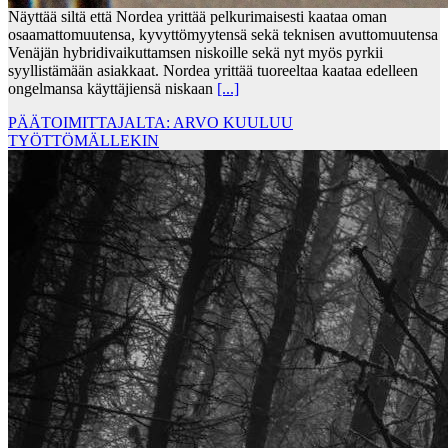
Näyttää siltä että Nordea yrittää pelkurimaisesti kaataa oman
osaamattomuutensa, kyvyttömyytensä sekä teknisen avuttomuutensa
Venäjän hybridivaikuttamsen niskoille sekä nyt myös pyrkii
syyllistämään asiakkaat. Nordea yrittää tuoreeltaa kaataa edelleen
ongelmansa käyttäjiensä niskaan
[...]
PÄÄTOIMITTAJALTA: ARVO KUULUU
TYÖTTÖMÄLLEKIN