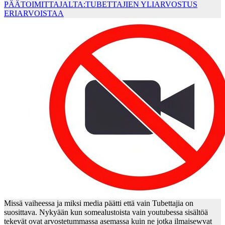
PÄÄTOIMITTAJALTA:TUBETTAJIEN YLIARVOSTUS
ERIARVOISTAA
Missä vaiheessa ja miksi media päätti että vain Tubettajia on
suosittava. Nykyään kun somealustoista vain youtubessa sisältöä
tekevät ovat arvostetummassa asemassa kuin ne jotka ilmaisewvat