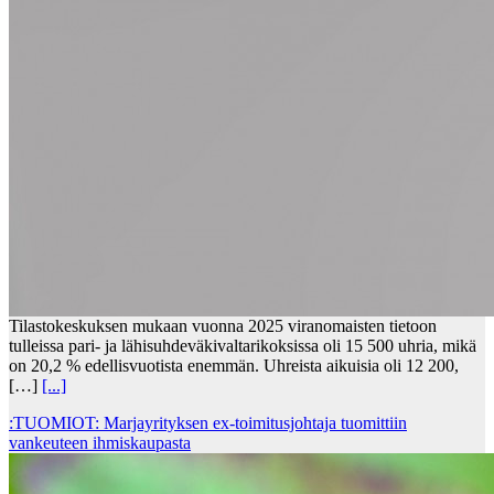
Tilastokeskuksen mukaan vuonna 2025 viranomaisten tietoon
tulleissa pari- ja lähisuhdeväkivaltarikoksissa oli 15 500 uhria, mikä
on 20,2 % edellisvuotista enemmän. Uhreista aikuisia oli 12 200,
[…]
[...]
:TUOMIOT: Marjayrityksen ex-toimitusjohtaja tuomittiin
vankeuteen ihmiskaupasta