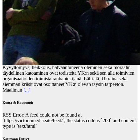
Kyvyttömyys, heikkous, halvaantuneena oleminen sekä moraalin
täydellinen katoaminen ovat todisteita YK:n sekä sen alla toimivien
organisaatioiden toimista rauhantekijänä. Lähi-itä, Ukraina sekä
aiemman kriisit ovat osoittaneet YK:n olevan täysin tarpeeton.
Maailman
[...]
Kunta & Kaupungit
RSS Error: A feed could not be found at
`https://victoriamedia.site/feed/`; the status code is `200` and content-
type is `text/html`
Kotimaan Uutiset