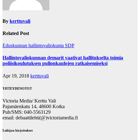
By
kerttuvali
Related Post
Eduskunnan hallintovaliokunta
SDP
Hallintovaliokunnan demarit vaativat hallitukselta toimia
poliisikoulutuksen pullonkaulojen ratkaisemiseksi
Apr 19, 2018
kerttuvali
YHTEYDENOTOT
Victoria Media/ Kerttu Vali
Pajamäenkatu 14, 48600 Kotka
Puh/SMS: 040-5563129
email: debaattilehti(@)victoriamedia.fi
Lukijan kirjoitukset