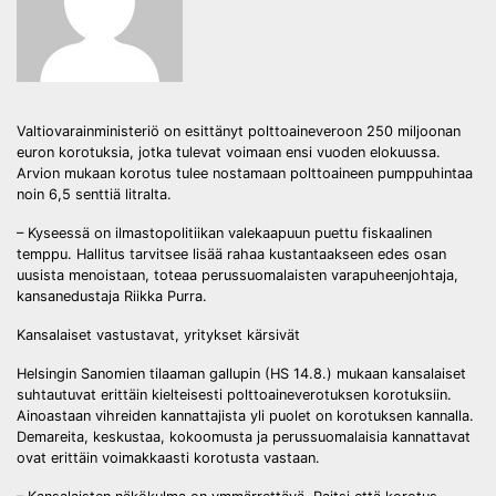
Valtiovarainministeriö on esittänyt polttoaineveroon 250 miljoonan
euron korotuksia, jotka tulevat voimaan ensi vuoden elokuussa.
Arvion mukaan korotus tulee nostamaan polttoaineen pumppuhintaa
noin 6,5 senttiä litralta.
– Kyseessä on ilmastopolitiikan valekaapuun puettu fiskaalinen
temppu. Hallitus tarvitsee lisää rahaa kustantaakseen edes osan
uusista menoistaan, toteaa perussuomalaisten varapuheenjohtaja,
kansanedustaja Riikka Purra.
Kansalaiset vastustavat, yritykset kärsivät
Helsingin Sanomien tilaaman gallupin (HS 14.8.) mukaan kansalaiset
suhtautuvat erittäin kielteisesti polttoaineverotuksen korotuksiin.
Ainoastaan vihreiden kannattajista yli puolet on korotuksen kannalla.
Demareita, keskustaa, kokoomusta ja perussuomalaisia kannattavat
ovat erittäin voimakkaasti korotusta vastaan.