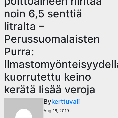
polttoaineen hintaa
noin 6,5 senttiä
litralta –
Perussuomalaisten
Purra:
Ilmastomyönteisyydell
kuorrutettu keino
kerätä lisää veroja
By
kerttuvali
Aug 16, 2019