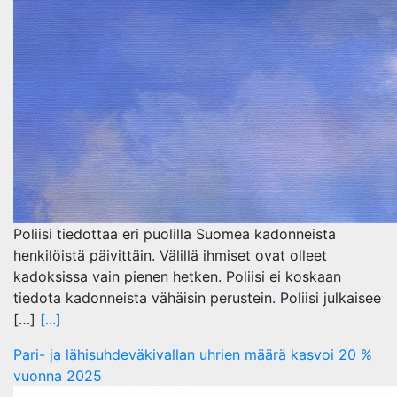
Poliisi tiedottaa eri puolilla Suomea kadonneista
henkilöistä päivittäin. Välillä ihmiset ovat olleet
kadoksissa vain pienen hetken. Poliisi ei koskaan
tiedota kadonneista vähäisin perustein. Poliisi julkaisee
[…]
[...]
Pari- ja lähisuhdeväkivallan uhrien määrä kasvoi 20 %
vuonna 2025