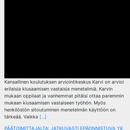
Kansallinen koulutuksen arviointikeskus Karvi on arvioi
erilaisia kiusaamisen vastaisia menetelmiä. Karvin
mukaan oppilaat ja vanhemmat pitäisi ottaa paremmin
mukaan kiusaamisen vastaiseen työhön. Myös
henkilöstön sitoutuminen menetelmän käyttöön on
tärkeää. Vaikka
[...]
PÄÄTOIMITTAJALTA: JATKUVASTI EPÄONNISTUVA YK