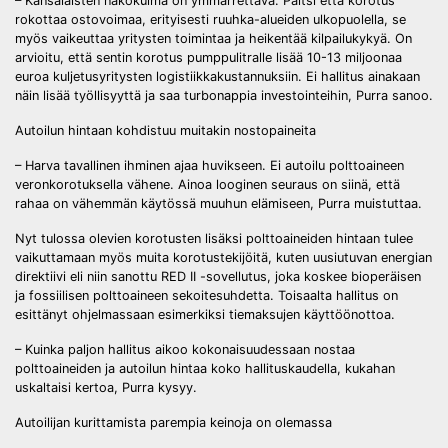
– Kansalaisten näkökulma on ymmärrettävä. Paitsi että korotus
rokottaa ostovoimaa, erityisesti ruuhka-alueiden ulkopuolella, se
myös vaikeuttaa yritysten toimintaa ja heikentää kilpailukykyä. On
arvioitu, että sentin korotus pumppulitralle lisää 10-13 miljoonaa
euroa kuljetusyritysten logistiikkakustannuksiin. Ei hallitus ainakaan
näin lisää työllisyyttä ja saa turbonappia investointeihin, Purra sanoo.
Autoilun hintaan kohdistuu muitakin nostopaineita
– Harva tavallinen ihminen ajaa huvikseen. Ei autoilu polttoaineen
veronkorotuksella vähene. Ainoa looginen seuraus on siinä, että
rahaa on vähemmän käytössä muuhun elämiseen, Purra muistuttaa.
Nyt tulossa olevien korotusten lisäksi polttoaineiden hintaan tulee
vaikuttamaan myös muita korotustekijöitä, kuten uusiutuvan energian
direktiivi eli niin sanottu RED II -sovellutus, joka koskee bioperäisen
ja fossiilisen polttoaineen sekoitesuhdetta. Toisaalta hallitus on
esittänyt ohjelmassaan esimerkiksi tiemaksujen käyttöönottoa.
– Kuinka paljon hallitus aikoo kokonaisuudessaan nostaa
polttoaineiden ja autoilun hintaa koko hallituskaudella, kukahan
uskaltaisi kertoa, Purra kysyy.
Autoilijan kurittamista parempia keinoja on olemassa