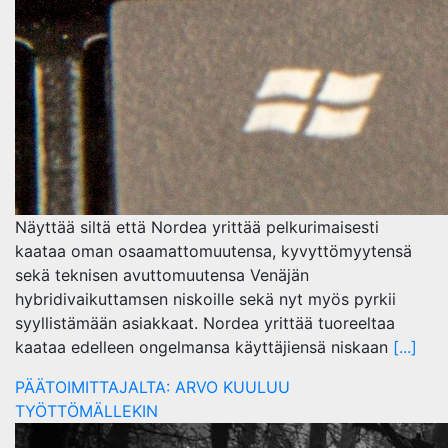
Näyttää siltä että Nordea yrittää pelkurimaisesti
kaataa oman osaamattomuutensa, kyvyttömyytensä
sekä teknisen avuttomuutensa Venäjän
hybridivaikuttamsen niskoille sekä nyt myös pyrkii
syyllistämään asiakkaat. Nordea yrittää tuoreeltaa
kaataa edelleen ongelmansa käyttäjiensä niskaan
[...]
PÄÄTOIMITTAJALTA: ARVO KUULUU
TYÖTTÖMÄLLEKIN