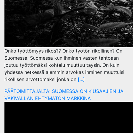
Onko työttömyys rikos?? Onko työtön rikollinen? On
Suomessa. Suomessa kun ihminen vasten tahtoaan
joutuu työttömäksi kohtelu muuttuu täysin. On kuin
yhdessä hetkessä aiemmin arvokas ihminen muuttuisi
rikollisen arvottomaksi jonka on
[...]
PÄÄTOIMITTAJALTA: SUOMESSA ON KIUSAAJIEN JA
VÄKIVALLAN EHTYMÄTÖN MARKKINA