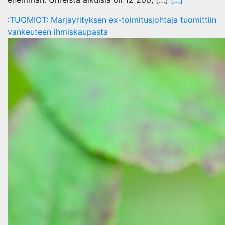
:TUOMIOT: Marjayrityksen ex-toimitusjohtaja tuomittiin
vankeuteen ihmiskaupasta