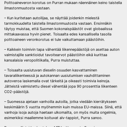
Polttoaineveron korotus on Purran mukaan näennäinen keino taistella
ilmastonmuutosta vastaan.
– Kun kuritetaan autoilijaa, se näyttää joidenkin mielestä
tarmokkuudelta taistella ilmastonmuutosta vastaan. Ensinnäkin
täytyy muistaa, että Suomen kokonaispäästöt ovat globaalissa
mittakaavassa hyvin pienet. Toisaalta edes kansallisella tasolla
polttoaineen veronkorotus ei tule vaikuttamaan päästöihin.
– Kaikkein toimivin tapa vähentää liikennepäästöjä on asettaa auton
valmistajille sanktioidut tavoitearvot päästöihin eikä kurittaa
kansalaisia veropolitiikalla, Purra muistuttaa.
– Toisaalta uusiutuvan dieselin osuuden kasvattaminen
tavaraliikenteessä ja autokannan uusiutumisen vauhdittaminen
autoveroa laskemalla ovat tärkeitä ja oikeasti toimivia keinoja.
Jätteistä valmistettu diesel vähentää jopa 90 prosenttia liikenteen
CO2-päästöjä.
– Suomessa ajetaan vanhoilla autoilla, jotka viedään kierrätykseen
keskimäärin 5 vuotta myöhemmin kuin muissa EU-maissa. Siinä, että
vanhoja isoja autoja haetaan ulkomailta, on myös muita ongelmia,
esimerkiksi maallemme koituvat alv-tappiot, Purra sanoo.