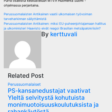
Purra osallistui keskusteluun MTV:n Huomenta Suomi -
ohjelmassa perjantaina.
Post
Perussuomalaisten Antikainen vaatii ulkomaisen työvoiman
tarveharkinnan säilyttämistä
navigation
Perussuomalaisten Antikainen: miksi EU-puheenjohtajamaan hallitus
ja ulkoministeri Haavisto eivät reagoi Brasilian metsäpalokriisiin?
By
kerttuvali
Related Post
Perussuomalaiset
PS-kansanedustajat vaativat
Yleltä selvitystä kohutuista
monimuotoisuuskoulutuksista ja
rahankäytöstä