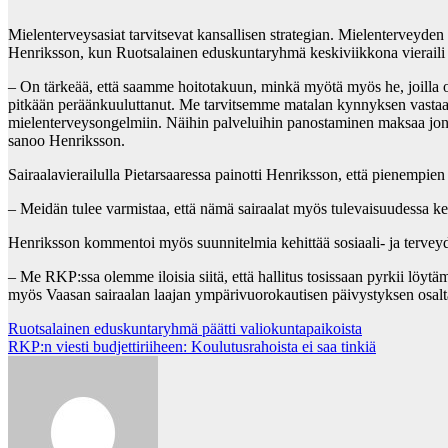
Mielenterveysasiat tarvitsevat kansallisen strategian. Mielenterveyde
Henriksson, kun Ruotsalainen eduskuntaryhmä keskiviikkona vieraili 
– On tärkeää, että saamme hoitotakuun, minkä myötä myös he, joilla o
pitkään peräänkuuluttanut. Me tarvitsemme matalan kynnyksen vastaano
mielenterveysongelmiin. Näihin palveluihin panostaminen maksaa jonkin 
sanoo Henriksson.
Sairaalavierailulla Pietarsaaressa painotti Henriksson, että pienempie
– Meidän tulee varmistaa, että nämä sairaalat myös tulevaisuudessa ke
Henriksson kommentoi myös suunnitelmia kehittää sosiaali- ja terve
– Me RKP:ssa olemme iloisia siitä, että hallitus tosissaan pyrkii löyt
myös Vaasan sairaalan laajan ympärivuorokautisen päivystyksen osalt
Post
Ruotsalainen eduskuntaryhmä päätti valiokuntapaikoista
RKP:n viesti budjettiriiheen: Koulutusrahoista ei saa tinkiä
navigation