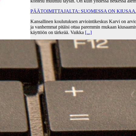
kohtelu muuttuu täysin. On kuin yhdessä hetkessä aiem
PÄÄTOIMITTAJALTA: SUOMESSA ON KIUSA
Kansallinen koulutuksen arviointikeskus Karvi on arvio
ja vanhemmat pitäisi ottaa paremmin mukaan kiusaami
käyttöön on tärkeää. Vaikka
[...]