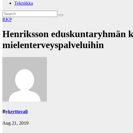
Tekniikka
RKP
Henriksson eduskuntaryhmän k
mielenterveyspalveluihin
By
kerttuvali
Aug 21, 2019