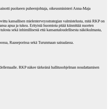
 painotti puolueen puheenjohtaja, oikeusministeri Anna-Maja
vittu kansallisen mielenterveysstrategian valmistelusta, mitä RKP on
a apua ja tukea. Erityistä huomiota pitää kiinnittää nuorten
ulosta sekä inhimillisestä että kansantaloudellisesta näkökulmasta,
rvoossa, Raaseporissa sekä Turunmaan sairaalassa.
e Uudellemaalle. RKP näkee tärkeänä hallitusohjelman noudattamisen