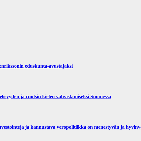
rikssonin eduskunta-avustajaksi
isyyden ja ruotsin kielen vahvistamiseksi Suomessa
investointeja ja kannustava veropolitiikka on menestyvän ja hyvi