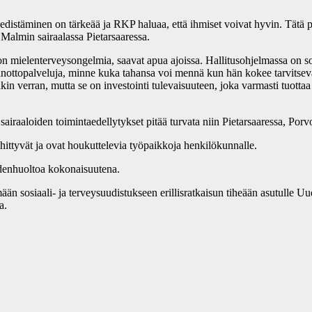
n edistäminen on tärkeää ja RKP haluaa, että ihmiset voivat hyvin. Tätä
Malmin sairaalassa Pietarsaaressa.
n mielenterveysongelmia, saavat apua ajoissa. Hallitusohjelmassa on so
ttopalveluja, minne kuka tahansa voi mennä kun hän kokee tarvitsevans
verran, mutta se on investointi tulevaisuuteen, joka varmasti tuottaa t
n sairaaloiden toimintaedellytykset pitää turvata niin Pietarsaaressa, Po
hittyvät ja ovat houkuttelevia työpaikkoja henkilökunnalle.
ydenhuoltoa kokonaisuutena.
ämään sosiaali- ja terveysuudistukseen erillisratkaisun tiheään asutull
a.