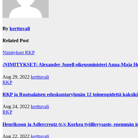
By
kerttuvali
Related Post
Nimitykset
RKP
:NIMITYKSET: Alexander Junell oikeusministeri Anna-Maja Hen
Aug 29, 2022
kerttuvali
RKP
RKP ja Ruotsalaisen eduskuntaryhmän 12 toimenpidettä kaksikiel
Aug 24, 2022
kerttuvali
RKP
Henriksson ja Adlercreutz (r.): Korkea työllisyysaste, enemmän 
Aug 22, 2022
kerttuvali