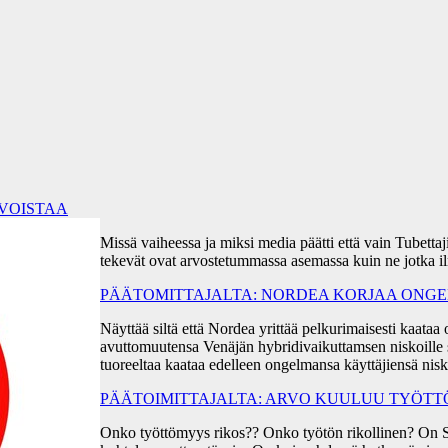
RVOISTAA
Missä vaiheessa ja miksi media päätti että vain Tubetta
tekevät ovat arvostetummassa asemassa kuin ne jotka i
PÄÄTOMITTAJALTA: NORDEA KORJAA ONGEL
Näyttää siltä että Nordea yrittää pelkurimaisesti kaa
avuttomuutensa Venäjän hybridivaikuttamsen niskoille s
tuoreeltaa kaataa edelleen ongelmansa käyttäjiensä ni
PÄÄTOIMITTAJALTA: ARVO KUULUU TYÖT
Onko työttömyys rikos?? Onko työtön rikollinen? On 