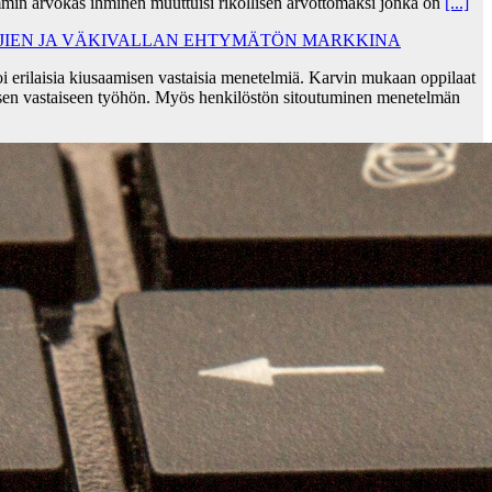
min arvokas ihminen muuttuisi rikollisen arvottomaksi jonka on
[...]
AJIEN JA VÄKIVALLAN EHTYMÄTÖN MARKKINA
i erilaisia kiusaamisen vastaisia menetelmiä. Karvin mukaan oppilaat
sen vastaiseen työhön. Myös henkilöstön sitoutuminen menetelmän