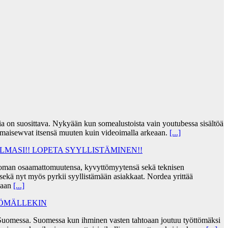
jia on suosittava. Nykyään kun somealustoista vain youtubessa sisältöä
lmaisewvat itsensä muuten kuin videoimalla arkeaan.
[...]
MASI!! LOPETA SYYLLISTÄMINEN!!
taa oman osaamattomuutensa, kyvyttömyytensä sekä teknisen
ekä nyt myös pyrkii syyllistämään asiakkaat. Nordea yrittää
skaan
[...]
TÖMÄLLEKIN
Suomessa. Suomessa kun ihminen vasten tahtoaan joutuu työttömäksi