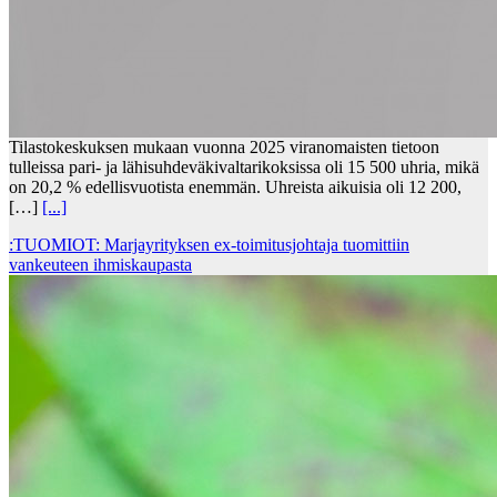
Tilastokeskuksen mukaan vuonna 2025 viranomaisten tietoon
tulleissa pari- ja lähisuhdeväkivaltarikoksissa oli 15 500 uhria, mikä
on 20,2 % edellisvuotista enemmän. Uhreista aikuisia oli 12 200,
[…]
[...]
:TUOMIOT: Marjayrityksen ex-toimitusjohtaja tuomittiin
vankeuteen ihmiskaupasta