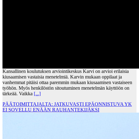
Kansallinen koulutuksen arviointikeskus Karvi on arvioi erilaisia
kiusaamisen vastaisia menetelmiä. Karvin mukaan oppilaat ja
vanhemmat pitäisi ottaa paremmin mukaan kiusaamisen vastaiseen
työhön. Myös henkilöstön sitoutuminen menetelmän käyttöön on
tärkeää. Vaikka
[...]
PÄÄTOIMITTAJALTA: JATKUVASTI EPÄONNISTUVA YK
EI SOVELLU ENÄÄN RAUHANTEKIJÄKSI