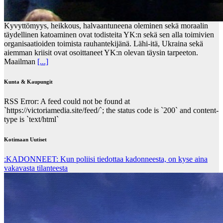
Kyvyttömyys, heikkous, halvaantuneena oleminen sekä moraalin
täydellinen katoaminen ovat todisteita YK:n sekä sen alla toimivien
organisaatioiden toimista rauhantekijänä. Lähi-itä, Ukraina sekä
aiemman kriisit ovat osoittaneet YK:n olevan täysin tarpeeton.
Maailman
[...]
Kunta & Kaupungit
RSS Error: A feed could not be found at
`https://victoriamedia.site/feed/`; the status code is `200` and content-
type is `text/html`
Kotimaan Uutiset
:KADONNEET: Kun poliisi tiedottaa kadonneesta, on kyse aina
vakavasta tilanteesta