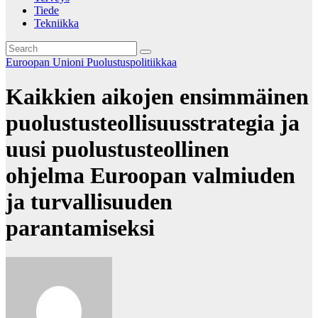
Tiede
Tekniikka
Euroopan Unioni
Puolustuspolitiikkaa
Kaikkien aikojen ensimmäinen
puolustusteollisuusstrategia ja
uusi puolustusteollinen
ohjelma Euroopan valmiuden
ja turvallisuuden
parantamiseksi