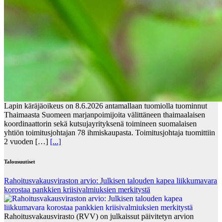
Lapin käräjäoikeus on 8.6.2026 antamallaan tuomiolla tuominnut
Thaimaasta Suomeen marjanpoimijoita välittäneen thaimaalaisen
koordinaattorin sekä kutsujayrityksenä toimineen suomalaisen
yhtiön toimitusjohtajan 78 ihmiskaupasta. Toimitusjohtaja tuomittiin
2 vuoden […]
[...]
Talousuutiset
Rahoitusvakausviraston arvio: Julkisen talouden kapea liikkumavara
korostaa pankkien kriisivalmiuksien merkitystä
Rahoitusvakausvirasto (RVV) on julkaissut päivitetyn arvion