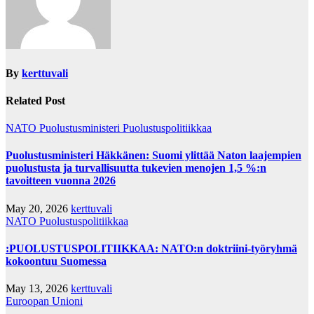
By
kerttuvali
Related Post
NATO
Puolustusministeri
Puolustuspolitiikkaa
Puolustusministeri Häkkänen: Suomi ylittää Naton laajempien
puolustusta ja turvallisuutta tukevien menojen 1,5 %:n
tavoitteen vuonna 2026
May 20, 2026
kerttuvali
NATO
Puolustuspolitiikkaa
:PUOLUSTUSPOLITIIKKAA: NATO:n doktriini-työryhmä
kokoontuu Suomessa
May 13, 2026
kerttuvali
Euroopan Unioni