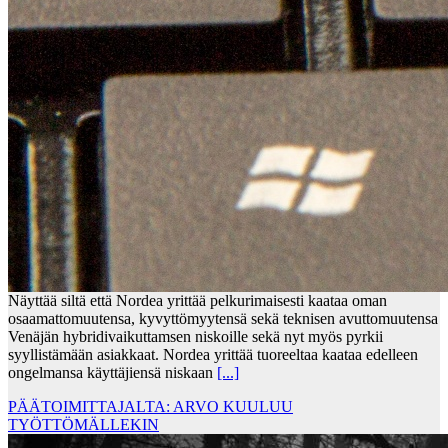
Näyttää siltä että Nordea yrittää pelkurimaisesti kaataa oman
osaamattomuutensa, kyvyttömyytensä sekä teknisen avuttomuutensa
Venäjän hybridivaikuttamsen niskoille sekä nyt myös pyrkii
syyllistämään asiakkaat. Nordea yrittää tuoreeltaa kaataa edelleen
ongelmansa käyttäjiensä niskaan
[...]
PÄÄTOIMITTAJALTA: ARVO KUULUU
TYÖTTÖMÄLLEKIN