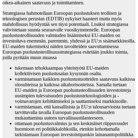
oikea-aikainen saatavuus ja toimittaminen.
Strategiassa hahmotellaan Euroopan puolustuksen teollisen ja
teknologisen perustan (EDTIB) nykyiset haasteet mutta myös
mahdollisuus hyödyntää sen täysi potentiaali. Lisäksi strategiassa
vahvistetaan suunta seuraavalle vuosikymmenelle. Euroopan
puolustusteollisuuden valmiuden lisäämiseksi EU-maiden on
investoitava enemmän, paremmin, yhdessä ja EU:n sisämarkkinoilla.
EU-maiden tukemiseksi näiden tavoitteiden saavuttamisessa
Euroopan puolustusteollisuusstrategiassa esitetään joukko toimia,
joilla pyritään muun muassa
tukemaan tehokkaampaa yhteistyötä EU-maiden
kollektiivisen puolustusalan kysynnän osalta.
varmistamaan kaikkien puolustustuotteiden saatavuus kaikissa
olosuhteissa ja kaikissa aikahorisonteissa. Samalla tuetaan
EU-maiden ja Euroopan puolustusteollisuuden investointeja
uusimpien tulevaisuuden puolustusteknologioiden ja -
voimavarojen kehittämiseksi ja saattamiseksi markkinoille.
varmistamaan, että kansallisista ja EU:n talousarvioista tuetaan
tarvittavalla tavalla Euroopan puolustusteollisuuden
mukauttamista uuteen turvallisuustilanteeseen.
ottamaan puolustusvalmius ja sen keskinäiset riippuvuudet
huomioon eri politiikkalohkoilla, etenkin kehottamalla
tarkistamaan Euroopan investointipankin lainanantopolitiikka