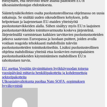
edellyttäen, että neuvosto tekee asiasta päätöksen EU:n
ulkoasiainedustajan ehdotuksesta.
Sääntelynäkökohtien osalta puolustusteollisessa ohjelmassa on uusia
ratkaisuja. Se sisältää uuden oikeudellisen kehyksen, jolla
helpotetaan ja laajennetaan EU-maiden yhteistyötä
puolustustarvikkeiden alalla. Siihen sisältyy myös EU:n laajuinen
puolustustarvikkeiden toimitusvarmuutta koskeva järjestelmä.
Järjestelmällä varmistetaan kaikkien tarvittavien puolustustuotteiden
jatkuva saatavuus Euroopassa ja luodaan puitteet, joiden avulla
voidaan reagoida tehokkaasti mahdollisiin tuleviin
puolustustuotteiden toimituskriiseihin. Lisäksi puolustusteollinen
ohjelma mahdollistaa yhteistä etua koskevien eurooppalaisten
puolustushankkeiden käynnistämisen mahdollisen EU:n
rahoitustuen turvin.
Post
EU asettaa Venäjän täysimittaisen hyökkäyssodan toisena
vuosipäivänä mittavia henkilöpakotteita ja kohdennettuja
navigation
sektoripakotteita
Ulkoasiainvaliokunta puoltaa Nato SOFA -sopimuksen
hyväksymistä