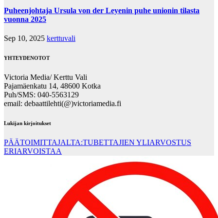
Puheenjohtaja Ursula von der Leyenin puhe unionin tilasta
vuonna 2025
Sep 10, 2025
kerttuvali
YHTEYDENOTOT
Victoria Media/ Kerttu Vali
Pajamäenkatu 14, 48600 Kotka
Puh/SMS: 040-5563129
email: debaattilehti(@)victoriamedia.fi
Lukijan kirjoitukset
PÄÄTOIMITTAJALTA:TUBETTAJIEN YLIARVOSTUS
ERIARVOISTAA