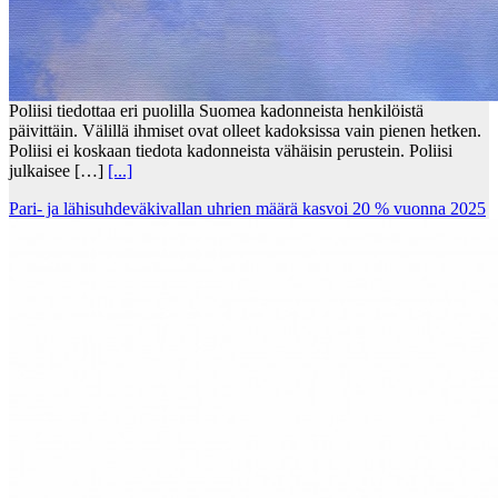
Poliisi tiedottaa eri puolilla Suomea kadonneista henkilöistä
päivittäin. Välillä ihmiset ovat olleet kadoksissa vain pienen hetken.
Poliisi ei koskaan tiedota kadonneista vähäisin perustein. Poliisi
julkaisee […]
[...]
Pari- ja lähisuhdeväkivallan uhrien määrä kasvoi 20 % vuonna 2025