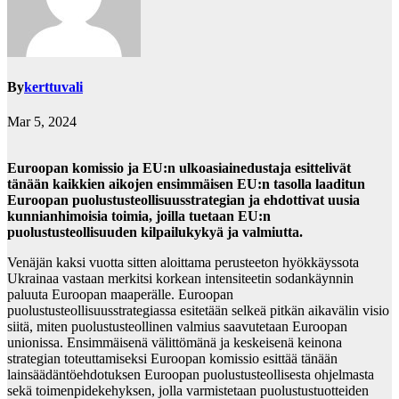
By
kerttuvali
Mar 5, 2024
Euroopan komissio ja EU:n ulkoasiainedustaja esittelivät
tänään kaikkien aikojen ensimmäisen EU:n tasolla laaditun
Euroopan puolustusteollisuusstrategian ja ehdottivat uusia
kunnianhimoisia toimia, joilla tuetaan EU:n
puolustusteollisuuden kilpailukykyä ja valmiutta.
Venäjän kaksi vuotta sitten aloittama perusteeton hyökkäyssota
Ukrainaa vastaan merkitsi korkean intensiteetin sodankäynnin
paluuta Euroopan maaperälle. Euroopan
puolustusteollisuusstrategiassa esitetään selkeä pitkän aikavälin visio
siitä, miten puolustusteollinen valmius saavutetaan Euroopan
unionissa. Ensimmäisenä välittömänä ja keskeisenä keinona
strategian toteuttamiseksi Euroopan komissio esittää tänään
lainsäädäntöehdotuksen Euroopan puolustusteollisesta ohjelmasta
sekä toimenpidekehyksen, jolla varmistetaan puolustustuotteiden