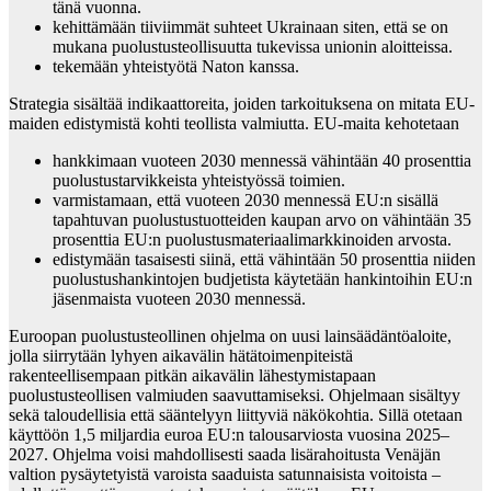
tänä vuonna.
kehittämään tiiviimmät suhteet Ukrainaan siten, että se on
mukana puolustusteollisuutta tukevissa unionin aloitteissa.
tekemään yhteistyötä Naton kanssa.
Strategia sisältää indikaattoreita, joiden tarkoituksena on mitata EU-
maiden edistymistä kohti teollista valmiutta. EU-maita kehotetaan
hankkimaan vuoteen 2030 mennessä vähintään 40 prosenttia
puolustustarvikkeista yhteistyössä toimien.
varmistamaan, että vuoteen 2030 mennessä EU:n sisällä
tapahtuvan puolustustuotteiden kaupan arvo on vähintään 35
prosenttia EU:n puolustusmateriaalimarkkinoiden arvosta.
edistymään tasaisesti siinä, että vähintään 50 prosenttia niiden
puolustushankintojen budjetista käytetään hankintoihin EU:n
jäsenmaista vuoteen 2030 mennessä.
Euroopan puolustusteollinen ohjelma on uusi lainsäädäntöaloite,
jolla siirrytään lyhyen aikavälin hätätoimenpiteistä
rakenteellisempaan pitkän aikavälin lähestymistapaan
puolustusteollisen valmiuden saavuttamiseksi. Ohjelmaan sisältyy
sekä taloudellisia että sääntelyyn liittyviä näkökohtia. Sillä otetaan
käyttöön 1,5 miljardia euroa EU:n talousarviosta vuosina 2025–
2027. Ohjelma voisi mahdollisesti saada lisärahoitusta Venäjän
valtion pysäytetyistä varoista saaduista satunnaisista voitoista –