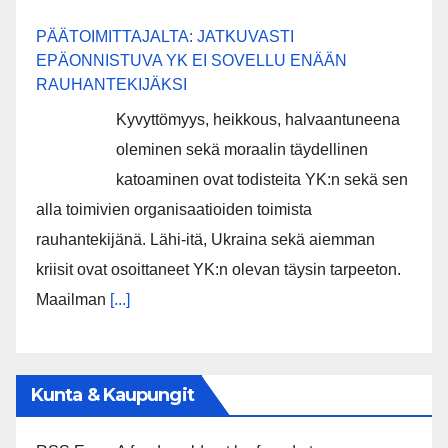
PÄÄTOIMITTAJALTA: JATKUVASTI
EPÄONNISTUVA YK EI SOVELLU ENÄÄN
RAUHANTEKIJÄKSI
Kyvyttömyys, heikkous, halvaantuneena
oleminen sekä moraalin täydellinen
katoaminen ovat todisteita YK:n sekä sen
alla toimivien organisaatioiden toimista
rauhantekijänä. Lähi-itä, Ukraina sekä aiemman
kriisit ovat osoittaneet YK:n olevan täysin tarpeeton.
Maailman
[...]
Kunta & Kaupungit