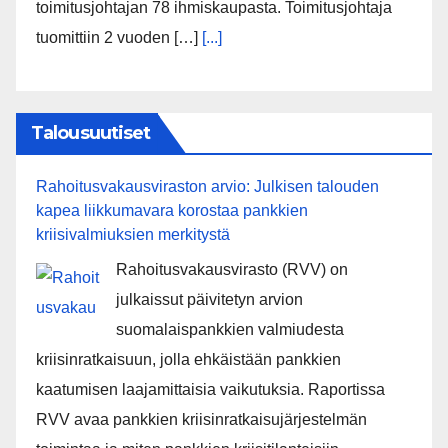
toimitusjohtajan 78 ihmiskaupasta. Toimitusjohtaja
tuomittiin 2 vuoden […]
[...]
Talousuutiset
Rahoitusvakausviraston arvio: Julkisen talouden
kapea liikkumavara korostaa pankkien
kriisivalmiuksien merkitystä
Rahoitusvakausvirasto (RVV) on
julkaissut päivitetyn arvion
suomalaispankkien valmiudesta
kriisinratkaisuun, jolla ehkäistään pankkien
kaatumisen laajamittaisia vaikutuksia. Raportissa
RVV avaa pankkien kriisinratkaisujärjestelmän