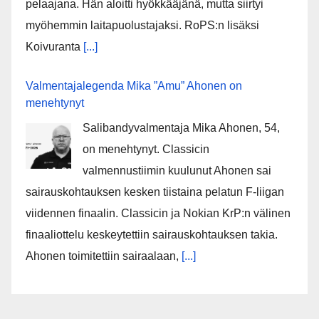
pelaajana. Hän aloitti hyökkääjänä, mutta siirtyi
myöhemmin laitapuolustajaksi. RoPS:n lisäksi
Koivuranta
[...]
Valmentajalegenda Mika ”Amu” Ahonen on
menehtynyt
Salibandyvalmentaja Mika Ahonen, 54,
on menehtynyt. Classicin
valmennustiimin kuulunut Ahonen sai
sairauskohtauksen kesken tiistaina pelatun F-liigan
viidennen finaalin. Classicin ja Nokian KrP:n välinen
finaaliottelu keskeytettiin sairauskohtauksen takia.
Ahonen toimitettiin sairaalaan,
[...]