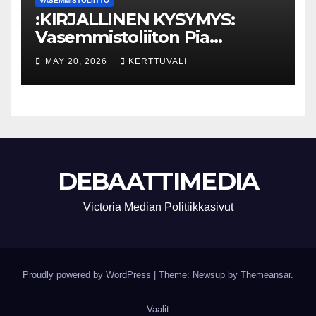
VASEMMISTOLIITTO
:KIRJALLINEN KYSYMYS:
Vasemmistoliiton Pia
Lohikoski: Missä viipyy Orpon
MAY 20, 2026
KERTTUVALI
hallituksen drooniohjeistus
kunnille?
DEBAATTIMEDIA
Victoria Median Politiikkasivut
Proudly powered by WordPress
|
Theme: Newsup by
Themeansar
.
Vaalit