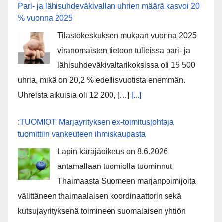
Pari- ja lähisuhdeväkivallan uhrien määrä kasvoi 20
% vuonna 2025
Tilastokeskuksen mukaan vuonna 2025
viranomaisten tietoon tulleissa pari- ja
lähisuhdeväkivaltarikoksissa oli 15 500
uhria, mikä on 20,2 % edellisvuotista enemmän.
Uhreista aikuisia oli 12 200, […]
[...]
:TUOMIOT: Marjayrityksen ex-toimitusjohtaja
tuomittiin vankeuteen ihmiskaupasta
Lapin käräjäoikeus on 8.6.2026
antamallaan tuomiolla tuominnut
Thaimaasta Suomeen marjanpoimijoita
välittäneen thaimaalaisen koordinaattorin sekä
kutsujayrityksenä toimineen suomalaisen yhtiön