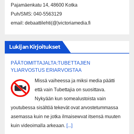
Pajamäenkatu 14, 48600 Kotka
Puh/SMS: 040-5563129
email: debaattilehti(@)victoriamedia.fi
Lukijan Kirjoitukset
PÄÄTOIMITTAJALTA:TUBETTAJIEN
YLIARVOSTUS ERIARVOISTAA
Missä vaiheessa ja miksi media päätti
että vain Tubettajia on suosittava.
Nykyään kun somealustoista vain
youtubessa sisältöä tekevät ovat arvostetummassa
asemassa kuin ne jotka ilmaisewvat itsensä muuten
kuin videoimalla arkeaan.
[...]