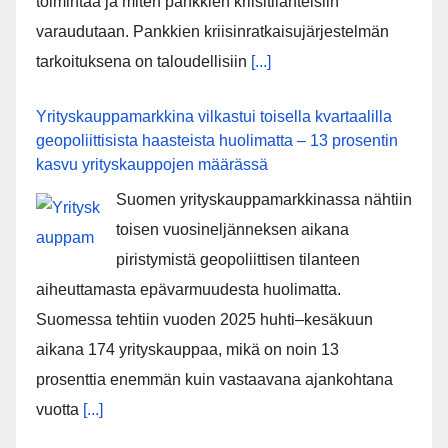
toimintaa ja miten pankkien kriisitilanteisiin
varaudutaan. Pankkien kriisinratkaisujärjestelmän
tarkoituksena on taloudellisiin
[...]
Yrityskauppamarkkina vilkastui toisella kvartaalilla
geopoliittisista haasteista huolimatta – 13 prosentin
kasvu yrityskauppojen määrässä
Suomen yrityskauppamarkkinassa nähtiin
toisen vuosineljänneksen aikana
piristymistä geopoliittisen tilanteen
aiheuttamasta epävarmuudesta huolimatta.
Suomessa tehtiin vuoden 2025 huhti–kesäkuun
aikana 174 yrityskauppaa, mikä on noin 13
prosenttia enemmän kuin vastaavana ajankohtana
vuotta
[...]