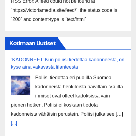
RSS Error: A feed could not be found at
`https://victoriamedia.site/feed/`; the status code is
`200` and content-type is `text/html`
Kotimaan Uutiset
:KADONNEET: Kun poliisi tiedottaa kadonneesta, on
kyse aina vakavasta tilanteesta
Poliisi tiedottaa eri puolilla Suomea
kadonneista henkilöistä päivittäin. Välillä
ihmiset ovat olleet kadoksissa vain
pienen hetken. Poliisi ei koskaan tiedota
kadonneista vähäisin perustein. Poliisi julkaisee […]
[...]