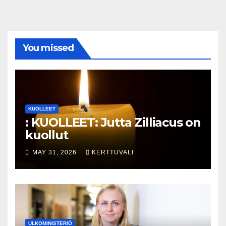
You missed
KUOLLEET
: KUOLLEET: Jutta Zilliacus on
kuollut
MAY 31, 2026
KERTTUVALI
ULKOMINISTERIÖ