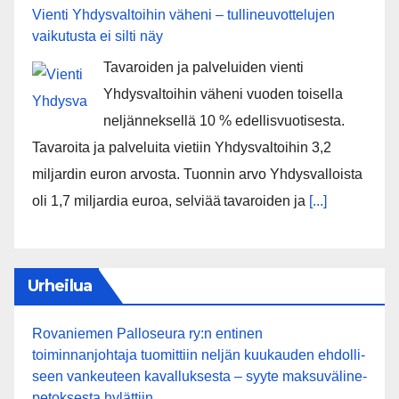
Vienti Yhdysvaltoihin väheni – tullineuvottelujen
vaikutusta ei silti näy
Tavaroiden ja palveluiden vienti
Yhdysvaltoihin väheni vuoden toisella
neljänneksellä 10 % edellisvuotisesta.
Tavaroita ja palveluita vietiin Yhdysvaltoihin 3,2
miljardin euron arvosta. Tuonnin arvo Yhdysvalloista
oli 1,7 miljardia euroa, selviää tavaroiden ja
[...]
Urheilua
Rovaniemen Palloseura ry:n entinen
toiminnanjohtaja tuo­mit­tiin neljän kuu­kau­den eh­dol­li­
seen van­keu­teen ka­val­luk­ses­ta – syyte mak­su­vä­li­ne­
pe­tok­ses­ta hy­lät­tiin