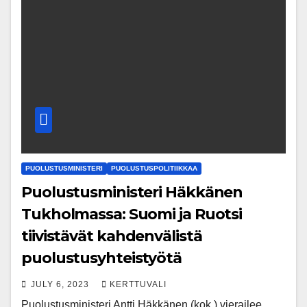
PUOLUSTUSMINISTERI
PUOLUSTUSPOLITIIKKAA
Puolustusministeri Häkkänen
Tukholmassa: Suomi ja Ruotsi
tiivistävät kahdenvälistä
puolustusyhteistyötä
JULY 6, 2023
KERTTUVALI
Puolustusministeri Antti Häkkänen (kok.) vierailee