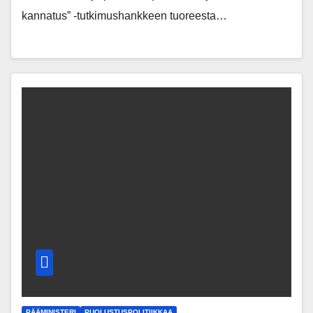
kannatus” -tutkimushankkeen tuoreesta…
PÄÄMINISTERI
PUOLUSTUSPOLITIIKKAA