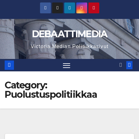
Skip
to
content
DEBAATTIMEDIA
Victoria Median Politiikkasivut
Category:
Puolustuspolitiikkaa