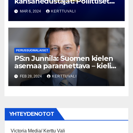
kansanedustajat: Poliittiset
lakot on saatava kuriin!
MAR 6, 2024
KERTTUVALI
PERUSSUOMALAISET
PS:n Junnila: Suomen kielen
asemaa parannettava – kieli
yhdistää polarisoituneessa
FEB 28, 2024
KERTTUVALI
yhteiskunnassa
YHTEYDENOTOT
Victoria Media/ Kerttu Vali