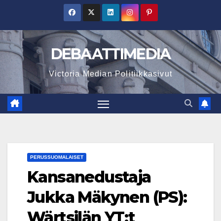
Skip
to
content
DEBAATTIMEDIA
Victoria Median Politiikkasivut
PERUSSUOMALAISET
Kansanedustaja
Jukka Mäkynen (PS):
Wärtsilän YT:t