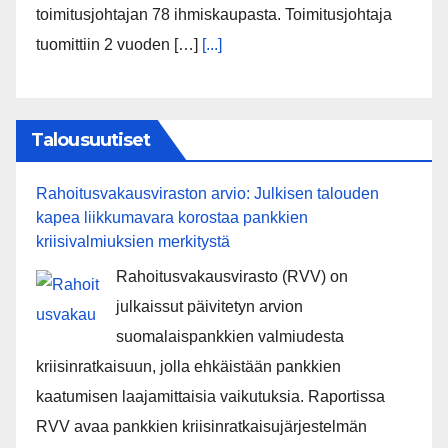
toimitusjohtajan 78 ihmiskaupasta. Toimitusjohtaja
tuomittiin 2 vuoden […]
[...]
Talousuutiset
Rahoitusvakausviraston arvio: Julkisen talouden
kapea liikkumavara korostaa pankkien
kriisivalmiuksien merkitystä
Rahoitusvakausvirasto (RVV) on
julkaissut päivitetyn arvion
suomalaispankkien valmiudesta
kriisinratkaisuun, jolla ehkäistään pankkien
kaatumisen laajamittaisia vaikutuksia. Raportissa
RVV avaa pankkien kriisinratkaisujärjestelmän