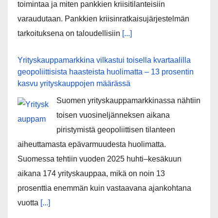
toimintaa ja miten pankkien kriisitilanteisiin
varaudutaan. Pankkien kriisinratkaisujärjestelmän
tarkoituksena on taloudellisiin
[...]
Yrityskauppamarkkina vilkastui toisella kvartaalilla
geopoliittisista haasteista huolimatta – 13 prosentin
kasvu yrityskauppojen määrässä
Suomen yrityskauppamarkkinassa nähtiin
toisen vuosineljänneksen aikana
piristymistä geopoliittisen tilanteen
aiheuttamasta epävarmuudesta huolimatta.
Suomessa tehtiin vuoden 2025 huhti–kesäkuun
aikana 174 yrityskauppaa, mikä on noin 13
prosenttia enemmän kuin vastaavana ajankohtana
vuotta
[...]