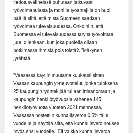
tiedotusvälineissä puhutaan jatkuvasti
työvoimapulasta ja monilla työantajilla on huoli
päällä siitä, että mistä Suomeen saadaan
työvoimaa tulevaisuudessa. Onko niin, että
Suomessa ei tulevaisuudessa tarvita työvoimaa
juuri ollenkaan, kun joka puolella ollaan
potkimassa ihmisiä pois töistä?. ”Mäkynen
jyrähtää.
”Vaasassa käytiin muutama kuukausi sitten
Vaasan kaupungin yt-neuvottelut, jonka tuloksena
25 kaupungin työntekijää tullaan irtisanomaan ja
kaupungin henkilötyövuosia vähenee 145
henkilötyövuotta vuoteen 2021 mennessä.
Vaasassa nostettiin kunnallisveroa 0,5% tälle
vuodelle ja näyttää siltä, että kunnallisvero nousee
myös ensi vuodelle. Eli vaikka kunnallisveroa