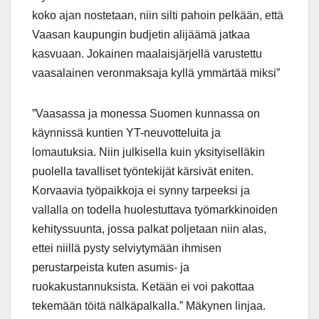
koko ajan nostetaan, niin silti pahoin pelkään, että
Vaasan kaupungin budjetin alijäämä jatkaa
kasvuaan. Jokainen maalaisjärjellä varustettu
vaasalainen veronmaksaja kyllä ymmärtää miksi”
”Vaasassa ja monessa Suomen kunnassa on
käynnissä kuntien YT-neuvotteluita ja
lomautuksia. Niin julkisella kuin yksityiselläkin
puolella tavalliset työntekijät kärsivät eniten.
Korvaavia työpaikkoja ei synny tarpeeksi ja
vallalla on todella huolestuttava työmarkkinoiden
kehityssuunta, jossa palkat poljetaan niin alas,
ettei niillä pysty selviytymään ihmisen
perustarpeista kuten asumis- ja
ruokakustannuksista. Ketään ei voi pakottaa
tekemään töitä nälkäpalkalla.” Mäkynen linjaa.