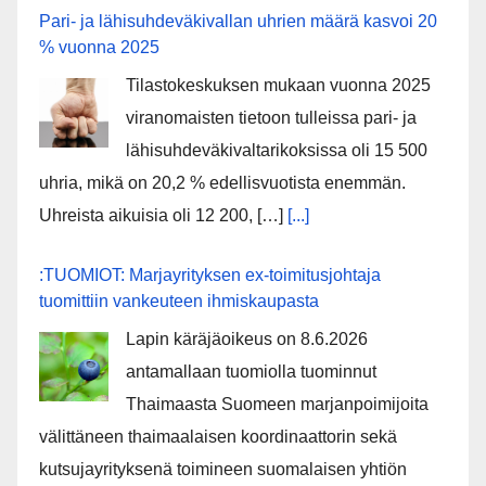
Pari- ja lähisuhdeväkivallan uhrien määrä kasvoi 20
% vuonna 2025
Tilastokeskuksen mukaan vuonna 2025
viranomaisten tietoon tulleissa pari- ja
lähisuhdeväkivaltarikoksissa oli 15 500
uhria, mikä on 20,2 % edellisvuotista enemmän.
Uhreista aikuisia oli 12 200, […]
[...]
:TUOMIOT: Marjayrityksen ex-toimitusjohtaja
tuomittiin vankeuteen ihmiskaupasta
Lapin käräjäoikeus on 8.6.2026
antamallaan tuomiolla tuominnut
Thaimaasta Suomeen marjanpoimijoita
välittäneen thaimaalaisen koordinaattorin sekä
kutsujayrityksenä toimineen suomalaisen yhtiön