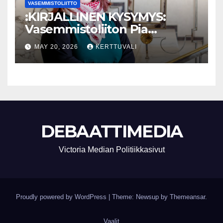
VASEMMISTOLIITTO
:KIRJALLINEN KYSYMYS:
Vasemmistoliiton Pia
Lohikoski: Missä viipyy Orpon
MAY 20, 2026
KERTTUVALI
hallituksen drooniohjeistus
kunnille?
DEBAATTIMEDIA
Victoria Median Politiikkasivut
Proudly powered by WordPress
|
Theme: Newsup by
Themeansar
.
Vaalit