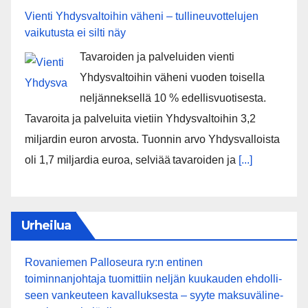
Vienti Yhdysvaltoihin väheni – tullineuvottelujen
vaikutusta ei silti näy
Tavaroiden ja palveluiden vienti
Yhdysvaltoihin väheni vuoden toisella
neljänneksellä 10 % edellisvuotisesta.
Tavaroita ja palveluita vietiin Yhdysvaltoihin 3,2
miljardin euron arvosta. Tuonnin arvo Yhdysvalloista
oli 1,7 miljardia euroa, selviää tavaroiden ja
[...]
Urheilua
Rovaniemen Palloseura ry:n entinen
toiminnanjohtaja tuo­mit­tiin neljän kuu­kau­den eh­dol­li­
seen van­keu­teen ka­val­luk­ses­ta – syyte mak­su­vä­li­ne­