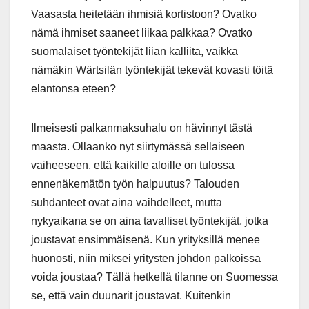
Vaasasta heitetään ihmisiä kortistoon? Ovatko
nämä ihmiset saaneet liikaa palkkaa? Ovatko
suomalaiset työntekijät liian kalliita, vaikka
nämäkin Wärtsilän työntekijät tekevät kovasti töitä
elantonsa eteen?
Ilmeisesti palkanmaksuhalu on hävinnyt tästä
maasta. Ollaanko nyt siirtymässä sellaiseen
vaiheeseen, että kaikille aloille on tulossa
ennenäkemätön työn halpuutus? Talouden
suhdanteet ovat aina vaihdelleet, mutta
nykyaikana se on aina tavalliset työntekijät, jotka
joustavat ensimmäisenä. Kun yrityksillä menee
huonosti, niin miksei yritysten johdon palkoissa
voida joustaa? Tällä hetkellä tilanne on Suomessa
se, että vain duunarit joustavat. Kuitenkin