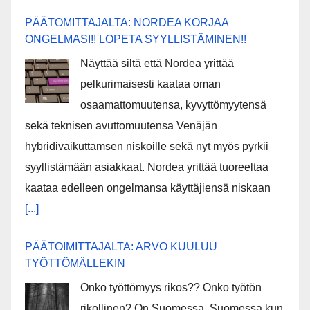
PÄÄTOMITTAJALTA: NORDEA KORJAA
ONGELMASI!! LOPETA SYYLLISTÄMINEN!!
Näyttää siltä että Nordea yrittää
pelkurimaisesti kaataa oman
osaamattomuutensa, kyvyttömyytensä
sekä teknisen avuttomuutensa Venäjän
hybridivaikuttamsen niskoille sekä nyt myös pyrkii
syyllistämään asiakkaat. Nordea yrittää tuoreeltaa
kaataa edelleen ongelmansa käyttäjiensä niskaan
[...]
PÄÄTOIMITTAJALTA: ARVO KUULUU
TYÖTTÖMÄLLEKIN
Onko työttömyys rikos?? Onko työtön
rikollinen? On Suomessa. Suomessa kun