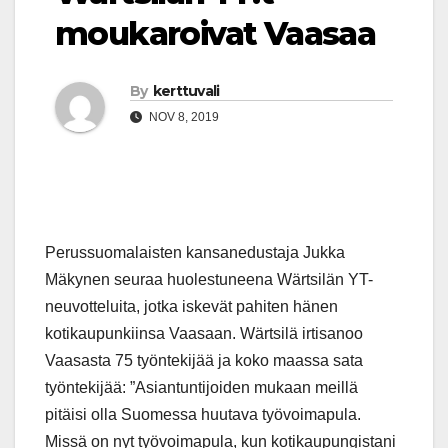
moukaroivat Vaasaa
By
kerttuvali
NOV 8, 2019
Perussuomalaisten kansanedustaja Jukka
Mäkynen seuraa huolestuneena Wärtsilän YT-
neuvotteluita, jotka iskevät pahiten hänen
kotikaupunkiinsa Vaasaan. Wärtsilä irtisanoo
Vaasasta 75 työntekijää ja koko maassa sata
työntekijää: ”Asiantuntijoiden mukaan meillä
pitäisi olla Suomessa huutava työvoimapula.
Missä on nyt työvoimapula, kun kotikaupungistani