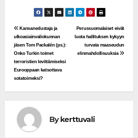
Post
Kansanedustaja ja
Perussuomalaiset eivät
ulkoasiainvaliokunnan
luota hallituksen kykyyn
navigation
jäsen Tom Packalén (ps.):
turvata maaseudun
Onko Turkin toimet
elinmahdollisuuksia
terroristien levittämiseksi
Eurooppaan katsottava
sotatoimeksi?
By
kerttuvali