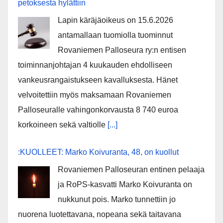
pe­tok­ses­ta hy­lät­tiin
Lapin käräjäoikeus on 15.6.2026
antamallaan tuomiolla tuominnut
Rovaniemen Palloseura ry:n entisen
toiminnanjohtajan 4 kuukauden ehdolliseen
vankeusrangaistukseen kavalluksesta. Hänet
velvoitettiin myös maksamaan Rovaniemen
Palloseuralle vahingonkorvausta 8 740 euroa
korkoineen sekä valtiolle
[...]
:KUOLLEET: Marko Koivuranta, 48, on kuollut
Rovaniemen Palloseuran entinen pelaaja
ja RoPS-kasvatti Marko Koivuranta on
nukkunut pois. Marko tunnettiin jo
nuorena luotettavana, nopeana sekä taitavana