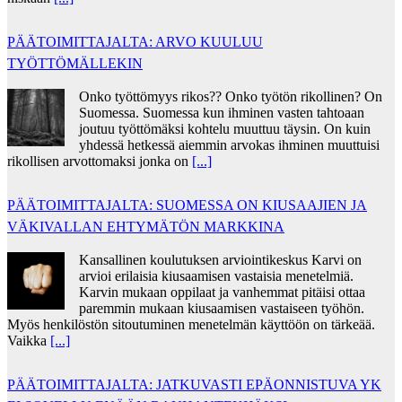
PÄÄTOIMITTAJALTA: ARVO KUULUU
TYÖTTÖMÄLLEKIN
Onko työttömyys rikos?? Onko työtön rikollinen? On
Suomessa. Suomessa kun ihminen vasten tahtoaan
joutuu työttömäksi kohtelu muuttuu täysin. On kuin
yhdessä hetkessä aiemmin arvokas ihminen muuttuisi
rikollisen arvottomaksi jonka on
[...]
PÄÄTOIMITTAJALTA: SUOMESSA ON KIUSAAJIEN JA
VÄKIVALLAN EHTYMÄTÖN MARKKINA
Kansallinen koulutuksen arviointikeskus Karvi on
arvioi erilaisia kiusaamisen vastaisia menetelmiä.
Karvin mukaan oppilaat ja vanhemmat pitäisi ottaa
paremmin mukaan kiusaamisen vastaiseen työhön.
Myös henkilöstön sitoutuminen menetelmän käyttöön on tärkeää.
Vaikka
[...]
PÄÄTOIMITTAJALTA: JATKUVASTI EPÄONNISTUVA YK