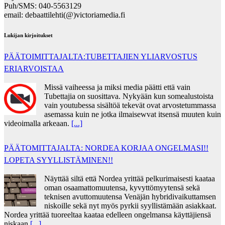
Puh/SMS: 040-5563129
email: debaattilehti(@)victoriamedia.fi
Lukijan kirjoitukset
PÄÄTOIMITTAJALTA:TUBETTAJIEN YLIARVOSTUS
ERIARVOISTAA
Missä vaiheessa ja miksi media päätti että vain
Tubettajia on suosittava. Nykyään kun somealustoista
vain youtubessa sisältöä tekevät ovat arvostetummassa
asemassa kuin ne jotka ilmaisewvat itsensä muuten kuin
videoimalla arkeaan.
[...]
PÄÄTOMITTAJALTA: NORDEA KORJAA ONGELMASI!!
LOPETA SYYLLISTÄMINEN!!
Näyttää siltä että Nordea yrittää pelkurimaisesti kaataa
oman osaamattomuutensa, kyvyttömyytensä sekä
teknisen avuttomuutensa Venäjän hybridivaikuttamsen
niskoille sekä nyt myös pyrkii syyllistämään asiakkaat.
Nordea yrittää tuoreeltaa kaataa edelleen ongelmansa käyttäjiensä
niskaan
[...]