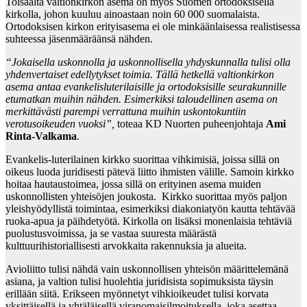
Toisaalta valtionkirkon asema on myös Suomen ortodoksisella
kirkolla, johon kuuluu ainoastaan noin 60 000 suomalaista.
Ortodoksisen kirkon erityisasema ei ole minkäänlaisessa realistisessa
suhteessa jäsenmääräänsä nähden.
“Jokaisella uskonnolla ja uskonnollisella yhdyskunnalla tulisi olla
yhdenvertaiset edellytykset toimia. Tällä hetkellä valtionkirkon
asema antaa evankelisluterilaisille ja ortodoksisille seurakunnille
etumatkan muihin nähden. Esimerkiksi taloudellinen asema on
merkittävästi parempi verrattuna muihin uskontokuntiin
verotusoikeuden vuoksi”,
toteaa KD Nuorten puheenjohtaja
Ami
Rinta-Valkama
.
Evankelis-luterilainen kirkko suorittaa vihkimisiä, joissa sillä on
oikeus luoda juridisesti pätevä liitto ihmisten välille. Samoin kirkko
hoitaa hautaustoimea, jossa sillä on erityinen asema muiden
uskonnollisten yhteisöjen joukosta. Kirkko suorittaa myös paljon
yleishyödyllistä toimintaa, esimerkiksi diakoniatyön kautta tehtävää
ruoka-apua ja päihdetyötä. Kirkolla on lisäksi monenlaisia tehtäviä
puolustusvoimissa, ja se vastaa suuresta määrästä
kulttuurihistoriallisesti arvokkaita rakennuksia ja alueita.
Avioliitto tulisi nähdä vain uskonnollisen yhteisön määrittelemänä
asiana, ja valtion tulisi huolehtia juridisista sopimuksista täysin
erillään siitä. Erikseen myönnetyt vihkioikeudet tulisi korvata
yksittäisellä ja yhtäläisellä viranomaisilmoituksella, joka asettaa