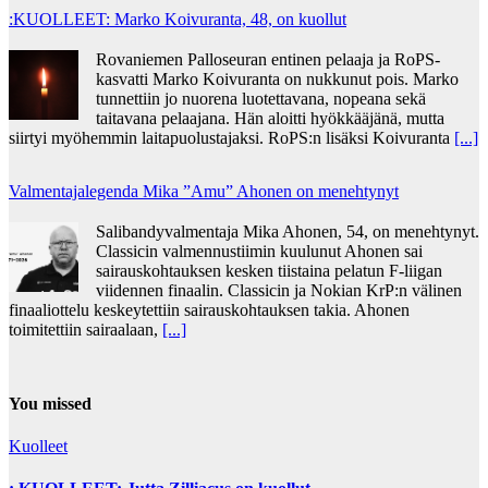
:KUOLLEET: Marko Koivuranta, 48, on kuollut
Rovaniemen Palloseuran entinen pelaaja ja RoPS-
kasvatti Marko Koivuranta on nukkunut pois. Marko
tunnettiin jo nuorena luotettavana, nopeana sekä
taitavana pelaajana. Hän aloitti hyökkääjänä, mutta
siirtyi myöhemmin laitapuolustajaksi. RoPS:n lisäksi Koivuranta
[...]
Valmentajalegenda Mika ”Amu” Ahonen on menehtynyt
Salibandyvalmentaja Mika Ahonen, 54, on menehtynyt.
Classicin valmennustiimin kuulunut Ahonen sai
sairauskohtauksen kesken tiistaina pelatun F-liigan
viidennen finaalin. Classicin ja Nokian KrP:n välinen
finaaliottelu keskeytettiin sairauskohtauksen takia. Ahonen
toimitettiin sairaalaan,
[...]
You missed
Kuolleet