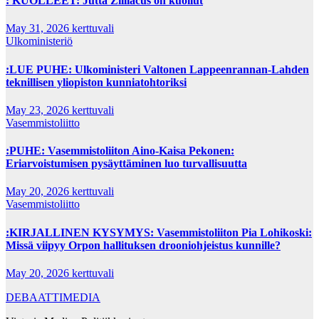
: KUOLLEET: Jutta Zilliacus on kuollut
May 31, 2026
kerttuvali
Ulkoministeriö
:LUE PUHE: Ulkoministeri Valtonen Lappeenrannan-Lahden
teknillisen yliopiston kunniatohtoriksi
May 23, 2026
kerttuvali
Vasemmistoliitto
:PUHE: Vasemmistoliiton Aino-Kaisa Pekonen:
Eriarvoistumisen pysäyttäminen luo turvallisuutta
May 20, 2026
kerttuvali
Vasemmistoliitto
:KIRJALLINEN KYSYMYS: Vasemmistoliiton Pia Lohikoski:
Missä viipyy Orpon hallituksen drooniohjeistus kunnille?
May 20, 2026
kerttuvali
DEBAATTIMEDIA