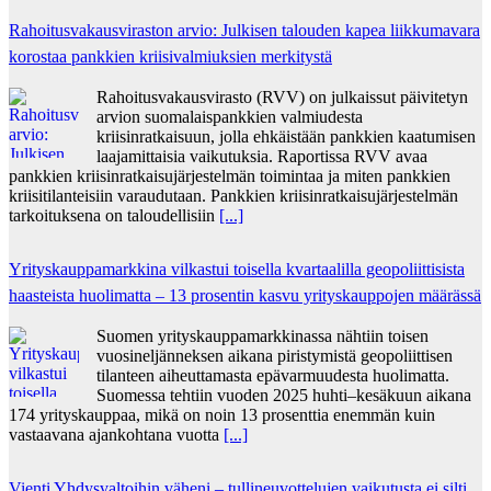
Rahoitusvakausviraston arvio: Julkisen talouden kapea liikkumavara
korostaa pankkien kriisivalmiuksien merkitystä
Rahoitusvakausvirasto (RVV) on julkaissut päivitetyn
arvion suomalaispankkien valmiudesta
kriisinratkaisuun, jolla ehkäistään pankkien kaatumisen
laajamittaisia vaikutuksia. Raportissa RVV avaa
pankkien kriisinratkaisujärjestelmän toimintaa ja miten pankkien
kriisitilanteisiin varaudutaan. Pankkien kriisinratkaisujärjestelmän
tarkoituksena on taloudellisiin
[...]
Yrityskauppamarkkina vilkastui toisella kvartaalilla geopoliittisista
haasteista huolimatta – 13 prosentin kasvu yrityskauppojen määrässä
Suomen yrityskauppamarkkinassa nähtiin toisen
vuosineljänneksen aikana piristymistä geopoliittisen
tilanteen aiheuttamasta epävarmuudesta huolimatta.
Suomessa tehtiin vuoden 2025 huhti–kesäkuun aikana
174 yrityskauppaa, mikä on noin 13 prosenttia enemmän kuin
vastaavana ajankohtana vuotta
[...]
Vienti Yhdysvaltoihin väheni – tullineuvottelujen vaikutusta ei silti