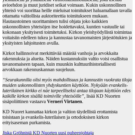
avioehdon ja muut juridiset seikat voimaan. Kukin uskonnollinen
yhteisö voi suorittaa heille mieluisat toimitukset haluamallaan tavalla
ottamatta valtiollista auktoriteettia toimitukseen mukaan.
Hautaustoimen suorittaminen tulisi ohjata joko kaikkien
uskonnollisten yhteisöjen itse hoidettavaksi, kuntien vastuulle tai
kokonaan yksityisesti toimitetuksi. Kirkon yleishyödyllistä toimintaa
voitaisiin edelleen tukea ja kannustaa tavanomaisten järjestötukien ja
yksityisten lahjoitusten avulla.
Kirkot hallinnoivat merkittävää määrää vanhoja ja arvokkaita
rakennuksia ja alueita. Näiden kustannuksiin valtio voisi osallistua
tavanomaiseen tapaan, kuin muunkin kulttuurihistoriallisesti
arvokkaan rakennuskannan suojeluun.
“Seurakunnilla olisi myös mahdollisuus ja kannustin vuokrata tiloja
muiden uskonnollisten yhdyskuntien käyttöön. Nykyään evankelis-
luterilainen kirkko ei näe tarpeelliseksi antaa tilojaan käyttöön edes
kaikille kirkon sisällä toimiville yhteisöille”,
lisää KD Nuorten
sisäpoliittinen vastaava
Verneri Virtanen
.
KD Nuoret kannattaa kirkon ja valtion täydellistä erottamista
toisistaan ja evankelis-luterilaisen ja ortodoksisen kirkon
erityisaseman purkamista.
Post
Jiska Gröhnistä KD Nuorten uusi puheenjohtaja