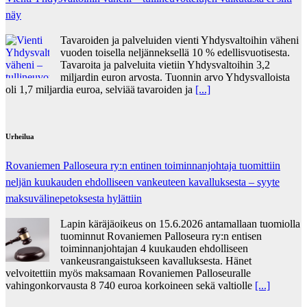
näy
Tavaroiden ja palveluiden vienti Yhdysvaltoihin väheni
vuoden toisella neljänneksellä 10 % edellisvuotisesta.
Tavaroita ja palveluita vietiin Yhdysvaltoihin 3,2
miljardin euron arvosta. Tuonnin arvo Yhdysvalloista
oli 1,7 miljardia euroa, selviää tavaroiden ja
[...]
Urheilua
Rovaniemen Palloseura ry:n entinen toiminnanjohtaja tuo­mit­tiin
neljän kuu­kau­den eh­dol­li­seen van­keu­teen ka­val­luk­ses­ta – syyte
mak­su­vä­li­ne­pe­tok­ses­ta hy­lät­tiin
Lapin käräjäoikeus on 15.6.2026 antamallaan tuomiolla
tuominnut Rovaniemen Palloseura ry:n entisen
toiminnanjohtajan 4 kuukauden ehdolliseen
vankeusrangaistukseen kavalluksesta. Hänet
velvoitettiin myös maksamaan Rovaniemen Palloseuralle
vahingonkorvausta 8 740 euroa korkoineen sekä valtiolle
[...]