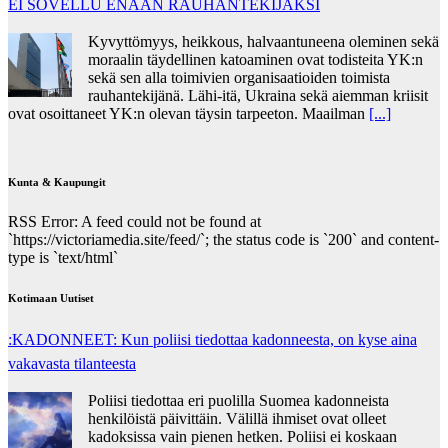
EI SOVELLU ENÄÄN RAUHANTEKIJÄKSI
Kyvyttömyys, heikkous, halvaantuneena oleminen sekä
moraalin täydellinen katoaminen ovat todisteita YK:n
sekä sen alla toimivien organisaatioiden toimista
rauhantekijänä. Lähi-itä, Ukraina sekä aiemman kriisit
ovat osoittaneet YK:n olevan täysin tarpeeton. Maailman
[...]
Kunta & Kaupungit
RSS Error: A feed could not be found at
`https://victoriamedia.site/feed/`; the status code is `200` and content-
type is `text/html`
Kotimaan Uutiset
:KADONNEET: Kun poliisi tiedottaa kadonneesta, on kyse aina
vakavasta tilanteesta
Poliisi tiedottaa eri puolilla Suomea kadonneista
henkilöistä päivittäin. Välillä ihmiset ovat olleet
kadoksissa vain pienen hetken. Poliisi ei koskaan