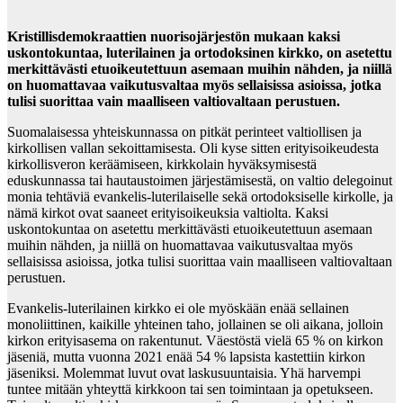
Kristillisdemokraattien nuorisojärjestön mukaan kaksi
uskontokuntaa, luterilainen ja ortodoksinen kirkko, on asetettu
merkittävästi etuoikeutettuun asemaan muihin nähden, ja niillä
on huomattavaa vaikutusvaltaa myös sellaisissa asioissa, jotka
tulisi suorittaa vain maalliseen valtiovaltaan perustuen.
Suomalaisessa yhteiskunnassa on pitkät perinteet valtiollisen ja
kirkollisen vallan sekoittamisesta. Oli kyse sitten erityisoikeudesta
kirkollisveron keräämiseen, kirkkolain hyväksymisestä
eduskunnassa tai hautaustoimen järjestämisestä, on valtio delegoinut
monia tehtäviä evankelis-luterilaiselle sekä ortodoksiselle kirkolle, ja
nämä kirkot ovat saaneet erityisoikeuksia valtiolta. Kaksi
uskontokuntaa on asetettu merkittävästi etuoikeutettuun asemaan
muihin nähden, ja niillä on huomattavaa vaikutusvaltaa myös
sellaisissa asioissa, jotka tulisi suorittaa vain maalliseen valtiovaltaan
perustuen.
Evankelis-luterilainen kirkko ei ole myöskään enää sellainen
monoliittinen, kaikille yhteinen taho, jollainen se oli aikana, jolloin
kirkon erityisasema on rakentunut. Väestöstä vielä 65 % on kirkon
jäseniä, mutta vuonna 2021 enää 54 % lapsista kastettiin kirkon
jäseniksi. Molemmat luvut ovat laskusuuntaisia. Yhä harvempi
tuntee mitään yhteyttä kirkkoon tai sen toimintaan ja opetukseen.