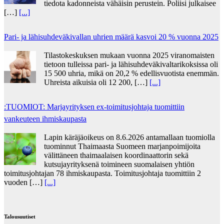
tiedota kadonneista vähäisin perustein. Poliisi julkaisee
[…]
[...]
Pari- ja lähisuhdeväkivallan uhrien määrä kasvoi 20 % vuonna 2025
Tilastokeskuksen mukaan vuonna 2025 viranomaisten
tietoon tulleissa pari- ja lähisuhdeväkivaltarikoksissa oli
15 500 uhria, mikä on 20,2 % edellisvuotista enemmän.
Uhreista aikuisia oli 12 200, […]
[...]
:TUOMIOT: Marjayrityksen ex-toimitusjohtaja tuomittiin
vankeuteen ihmiskaupasta
Lapin käräjäoikeus on 8.6.2026 antamallaan tuomiolla
tuominnut Thaimaasta Suomeen marjanpoimijoita
välittäneen thaimaalaisen koordinaattorin sekä
kutsujayrityksenä toimineen suomalaisen yhtiön
toimitusjohtajan 78 ihmiskaupasta. Toimitusjohtaja tuomittiin 2
vuoden […]
[...]
Talousuutiset