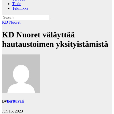
Tiede
Tekniikka
KD Nuoret
KD Nuoret väläyttää
hautaustoimen yksityistämistä
By
kerttuvali
Jun 15, 2023