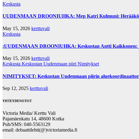
Keskusta
UUDENMAAN DROONIUHKA: Mep Katri Kulmuni: Herääkö hallit
May 15, 2026
kerttuvali
Keskusta
:UUDENMAAN DROONIUHKA: Keskustan Antti Kaikkonen: Vau
May 15, 2026
kerttuvali
Keskusta
Keskustan Uudenmaan piiri
Nimitykset
NIMITYKSET: Keskustan Uudenmaan piirin aluekoordinaattorina
Sep 12, 2025
kerttuvali
YHTEYDENOTOT
Victoria Media/ Kerttu Vali
Pajamäenkatu 14, 48600 Kotka
Puh/SMS: 040-5563129
email: debaattilehti(@)victoriamedia.fi