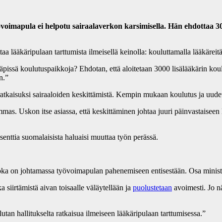
imapula ei helpotu sairaalaverkon karsimisella. Hän ehdottaa 3000 
lääkäripulaan tarttumista ilmeisellä keinolla: kouluttamalla lääkäreitä 
säpissä koulutuspaikkoja? Ehdotan, että aloitetaan 3000 lisälääkärin koul
n.”
atkaisuksi sairaaloiden keskittämistä. Kempin mukaan koulutus ja uudet 
mas. Uskon itse asiassa, että keskittäminen johtaa juuri päinvastaiseen lo
nttia suomalaisista haluaisi muuttaa työn perässä.
a on johtamassa työvoimapulan pahenemiseen entisestään. Osa ministere
 siirtämistä aivan toisaalle väläytellään ja
puolustetaan
avoimesti. Jo nä
tan hallitukselta ratkaisua ilmeiseen lääkäripulaan tarttumisessa.”