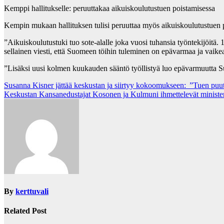
Kemppi hallitukselle: peruuttakaa aikuiskoulutustuen poistamisessa
Kempin mukaan hallituksen tulisi peruuttaa myös aikuiskoulutustuen 
”Aikuiskoulutustuki tuo sote-alalle joka vuosi tuhansia työntekijöitä. 
sellainen viesti, että Suomeen töihin tuleminen on epävarmaa ja vaike
”Lisäksi uusi kolmen kuukauden sääntö työllistyä luo epävarmuutta
Post
Susanna Kisner jättää kes­kus­tan ja siirtyy ko­koo­muk­seen: ”Tuen puute 
Keskustan Kansanedustajat Kosonen ja Kulmuni ihmettelevät minister
navigation
By
kerttuvali
Related Post