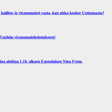
us ja viranomaiset vasta, kun uhka koskee Uuttamaata?
htia viranomaistiedotukseen!
 aloittaa 1.10. alkaen Espoolainen Nina From.