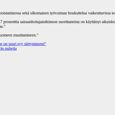
poistamisessa sekä ulkomaisen työvoiman houkuttelua vaikeuttavissa to
17 prosenttia sairaanhoitajatutkinnon suorittaneista on käyttänyt aikuis
aa.”
 Suomeen muuttamiseen.”
on suuri syy siir­ty­mi­see­ni”
in puheita