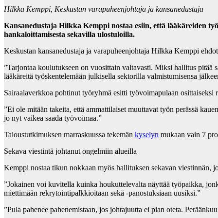
Hilkka Kemppi, Keskustan varapuheenjohtaja ja kansanedustaja
Kansanedustaja Hilkka Kemppi nostaa esiin, että lääkäreiden työvo
hankaloittamisesta sekavilla ulostuloilla.
Keskustan kansanedustaja ja varapuheenjohtaja Hilkka Kemppi ehdottaa 
”Tarjontaa koulutukseen on vuosittain valtavasti. Miksi hallitus pitää 
lääkäreitä työskentelemään julkisella sektorilla valmistumisensa jälkee
Sairaalaverkkoa pohtinut työryhmä esitti työvoimapulaan osittaiseksi r
”Ei ole mitään takeita, että ammattilaiset muuttavat työn perässä kauem
jo nyt vaikea saada työvoimaa.”
Taloustutkimuksen marraskuussa tekemän
kyselyn
mukaan vain 7 prose
Sekava viestintä johtanut ongelmiin alueilla
Kemppi nostaa tikun nokkaan myös hallituksen sekavan viestinnän, jok
”Jokainen voi kuvitella kuinka houkuttelevalta näyttää työpaikka, jonka
miettimään rekrytointipalkkioitaan sekä -panostuksiaan uusiksi.”
”Pula pahenee pahenemistaan, jos johtajuutta ei pian oteta. Peräänkuulu