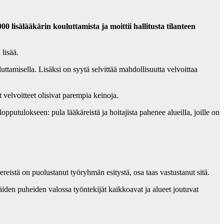
lisälääkärin kouluttamista ja moittii hallitusta tilanteen
lisää.
uttamisella. Lisäksi on syytä selvittää mahdollisuutta velvoittaa
velvoitteet olisivat parempia keinoja.
pputulokseen: pula lääkäreistä ja hoitajista pahenee alueilla, joille on
istä on puolustanut työryhmän esitystä, osa taas vastustanut sitä.
iden puheiden valossa työntekijät kaikkoavat ja alueet joutuvat