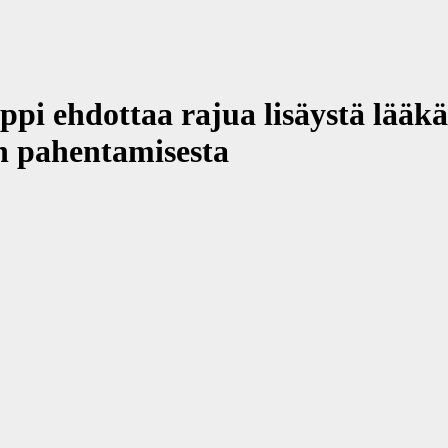
i ehdottaa rajua lisäystä lääkä
an pahentamisesta