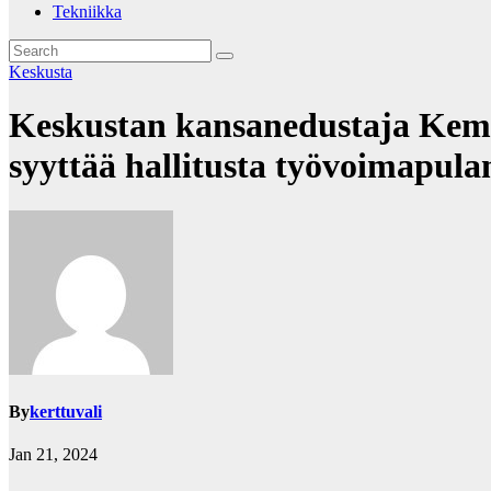
Tekniikka
Keskusta
Keskustan kansanedustaja Kempp
syyttää hallitusta työvoimapul
By
kerttuvali
Jan 21, 2024