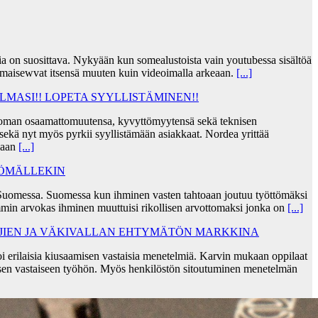
jia on suosittava. Nykyään kun somealustoista vain youtubessa sisältöä
lmaisewvat itsensä muuten kuin videoimalla arkeaan.
[...]
MASI!! LOPETA SYYLLISTÄMINEN!!
taa oman osaamattomuutensa, kyvyttömyytensä sekä teknisen
ekä nyt myös pyrkii syyllistämään asiakkaat. Nordea yrittää
skaan
[...]
TÖMÄLLEKIN
Suomessa. Suomessa kun ihminen vasten tahtoaan joutuu työttömäksi
min arvokas ihminen muuttuisi rikollisen arvottomaksi jonka on
[...]
AJIEN JA VÄKIVALLAN EHTYMÄTÖN MARKKINA
i erilaisia kiusaamisen vastaisia menetelmiä. Karvin mukaan oppilaat
sen vastaiseen työhön. Myös henkilöstön sitoutuminen menetelmän