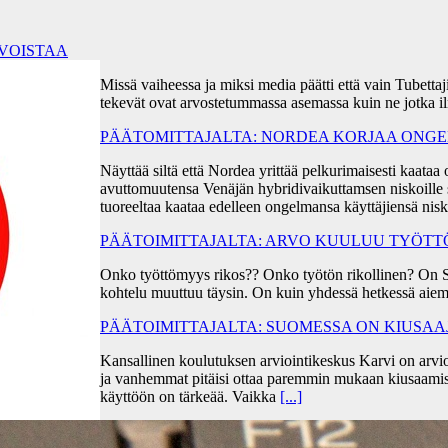
RVOISTAA
Missä vaiheessa ja miksi media päätti että vain Tubetta
tekevät ovat arvostetummassa asemassa kuin ne jotka i
PÄÄTOMITTAJALTA: NORDEA KORJAA ONGEL
Näyttää siltä että Nordea yrittää pelkurimaisesti kaa
avuttomuutensa Venäjän hybridivaikuttamsen niskoille s
tuoreeltaa kaataa edelleen ongelmansa käyttäjiensä ni
PÄÄTOIMITTAJALTA: ARVO KUULUU TYÖT
Onko työttömyys rikos?? Onko työtön rikollinen? On 
kohtelu muuttuu täysin. On kuin yhdessä hetkessä aiem
PÄÄTOIMITTAJALTA: SUOMESSA ON KIUSA
Kansallinen koulutuksen arviointikeskus Karvi on arvio
ja vanhemmat pitäisi ottaa paremmin mukaan kiusaami
käyttöön on tärkeää. Vaikka
[...]