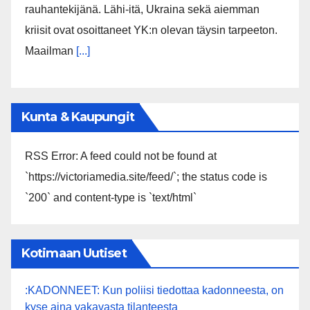
rauhantekijänä. Lähi-itä, Ukraina sekä aiemman
kriisit ovat osoittaneet YK:n olevan täysin tarpeeton.
Maailman
[...]
Kunta & Kaupungit
RSS Error: A feed could not be found at
`https://victoriamedia.site/feed/`; the status code is
`200` and content-type is `text/html`
Kotimaan Uutiset
:KADONNEET: Kun poliisi tiedottaa kadonneesta, on
kyse aina vakavasta tilanteesta