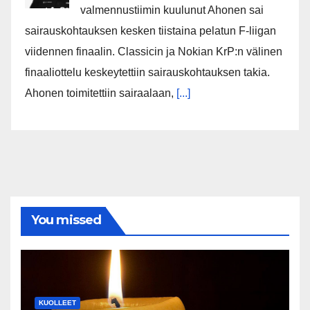
valmennustiimin kuulunut Ahonen sai
sairauskohtauksen kesken tiistaina pelatun F-liigan
viidennen finaalin. Classicin ja Nokian KrP:n välinen
finaaliottelu keskeytettiin sairauskohtauksen takia.
Ahonen toimitettiin sairaalaan,
[...]
You missed
KUOLLEET