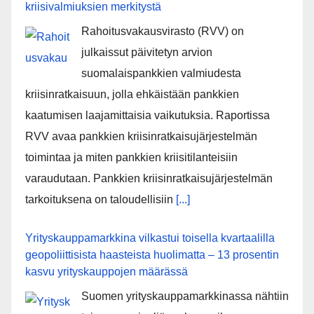
kriisivalmiuksien merkitystä
Rahoitusvakausvirasto (RVV) on
julkaissut päivitetyn arvion
suomalaispankkien valmiudesta
kriisinratkaisuun, jolla ehkäistään pankkien
kaatumisen laajamittaisia vaikutuksia. Raportissa
RVV avaa pankkien kriisinratkaisujärjestelmän
toimintaa ja miten pankkien kriisitilanteisiin
varaudutaan. Pankkien kriisinratkaisujärjestelmän
tarkoituksena on taloudellisiin
[...]
Yrityskauppamarkkina vilkastui toisella kvartaalilla
geopoliittisista haasteista huolimatta – 13 prosentin
kasvu yrityskauppojen määrässä
Suomen yrityskauppamarkkinassa nähtiin