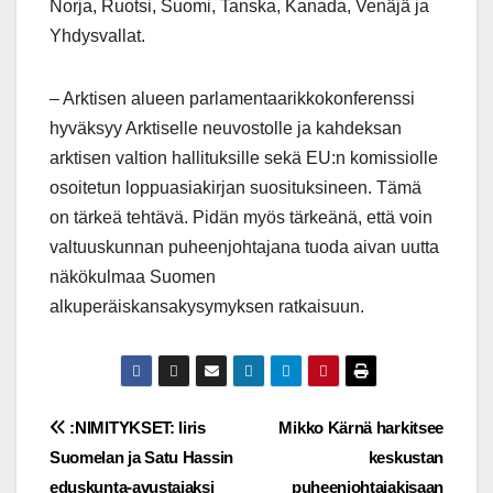
Norja, Ruotsi, Suomi, Tanska, Kanada, Venäjä ja
Yhdysvallat.
– Arktisen alueen parlamentaarikkokonferenssi
hyväksyy Arktiselle neuvostolle ja kahdeksan
arktisen valtion hallituksille sekä EU:n komissiolle
osoitetun loppuasiakirjan suosituksineen. Tämä
on tärkeä tehtävä. Pidän myös tärkeänä, että voin
valtuuskunnan puheenjohtajana tuoda aivan uutta
näkökulmaa Suomen
alkuperäiskansakysymyksen ratkaisuun.
Post
:NIMITYKSET: Iiris
Mikko Kärnä harkitsee
Suomelan ja Satu Hassin
keskustan
navigation
eduskunta-avustajaksi
puheenjohtajakisaan