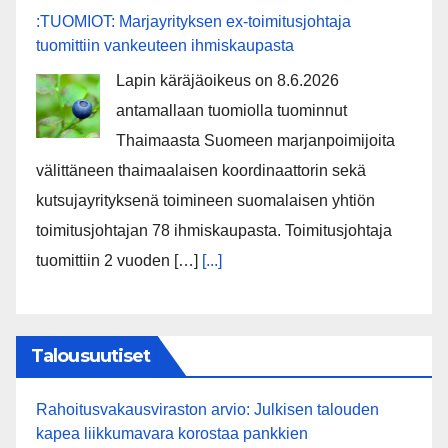
:TUOMIOT: Marjayrityksen ex-toimitusjohtaja
tuomittiin vankeuteen ihmiskaupasta
Lapin käräjäoikeus on 8.6.2026
antamallaan tuomiolla tuominnut
Thaimaasta Suomeen marjanpoimijoita
välittäneen thaimaalaisen koordinaattorin sekä
kutsujayrityksenä toimineen suomalaisen yhtiön
toimitusjohtajan 78 ihmiskaupasta. Toimitusjohtaja
tuomittiin 2 vuoden […]
[...]
Talousuutiset
Rahoitusvakausviraston arvio: Julkisen talouden
kapea liikkumavara korostaa pankkien