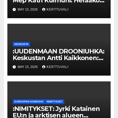
Mep Katri Kulmuni: Herääkö
hallitus ja viranomaiset vasta,
MAY 15, 2026
KERTTUVALI
kun uhka koskee
Uuttamaata?
KESKUSTA
:UUDENMAAN DROONIUHKA:
Keskustan Antti Kaikkonen:
Vauhtia
MAY 15, 2026
KERTTUVALI
viranomaistiedotukseen!
EUROOPAN KOMISSIO
NIMITYKSET
:NIMITYKSET: Jyrki Katainen
EU:n ja arktisen alueen