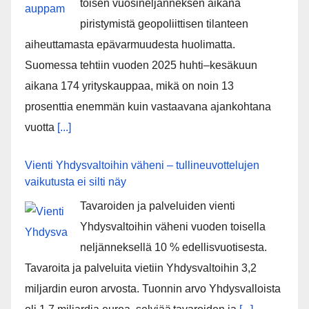
toisen vuosineljänneksen aikana
piristymistä geopoliittisen tilanteen
aiheuttamasta epävarmuudesta huolimatta.
Suomessa tehtiin vuoden 2025 huhti–kesäkuun
aikana 174 yrityskauppaa, mikä on noin 13
prosenttia enemmän kuin vastaavana ajankohtana
vuotta
[...]
Vienti Yhdysvaltoihin väheni – tullineuvottelujen
vaikutusta ei silti näy
Tavaroiden ja palveluiden vienti
Yhdysvaltoihin väheni vuoden toisella
neljänneksellä 10 % edellisvuotisesta.
Tavaroita ja palveluita vietiin Yhdysvaltoihin 3,2
miljardin euron arvosta. Tuonnin arvo Yhdysvalloista