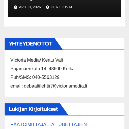
erityisneuvonantajaksi
APR 13, 2026
KERTTUVALI
YHTEYDENOTOT
Victoria Media/ Kerttu Vali
Pajamäenkatu 14, 48600 Kotka
Puh/SMS: 040-5563129
email: debaattilehti(@)victoriamedia.fi
Lukijan Kirjoitukset
PÄÄTOIMITTAJALTA:TUBETTAJIEN