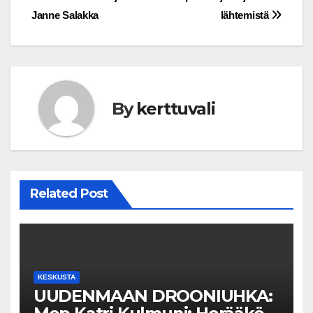
Janne Salakka
lähtemistä
By
kerttuvali
Related Post
KESKUSTA
UUDENMAAN DROONIUHKA: