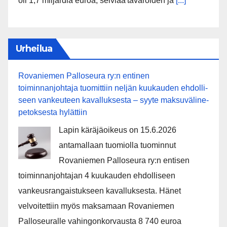
oli 1,7 miljardia euroa, selviää tavaroiden ja
[...]
Urheilua
Rovaniemen Palloseura ry:n entinen
toiminnanjohtaja tuo­mit­tiin neljän kuu­kau­den eh­dol­li­
seen van­keu­teen ka­val­luk­ses­ta – syyte mak­su­vä­li­ne­
pe­tok­ses­ta hy­lät­tiin
Lapin käräjäoikeus on 15.6.2026
antamallaan tuomiolla tuominnut
Rovaniemen Palloseura ry:n entisen
toiminnanjohtajan 4 kuukauden ehdolliseen
vankeusrangaistukseen kavalluksesta. Hänet
velvoitettiin myös maksamaan Rovaniemen
Palloseuralle vahingonkorvausta 8 740 euroa