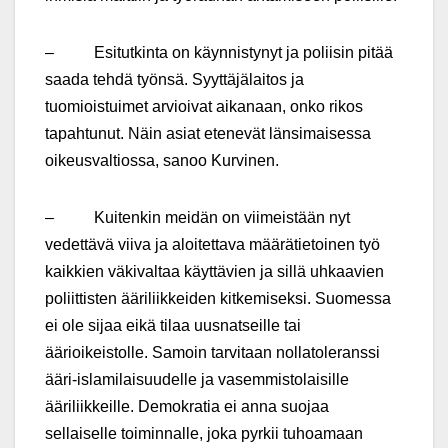
– Esitutkinta on käynnistynyt ja poliisin pitää
saada tehdä työnsä. Syyttäjälaitos ja
tuomioistuimet arvioivat aikanaan, onko rikos
tapahtunut. Näin asiat etenevät länsimaisessa
oikeusvaltiossa, sanoo Kurvinen.
– Kuitenkin meidän on viimeistään nyt
vedettävä viiva ja aloitettava määrätietoinen työ
kaikkien väkivaltaa käyttävien ja sillä uhkaavien
poliittisten ääriliikkeiden kitkemiseksi. Suomessa
ei ole sijaa eikä tilaa uusnatseille tai
äärioikeistolle. Samoin tarvitaan nollatoleranssi
ääri-islamilaisuudelle ja vasemmistolaisille
ääriliikkeille. Demokratia ei anna suojaa
sellaiselle toiminnalle, joka pyrkii tuhoamaan