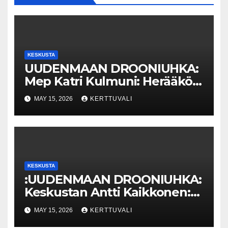
KESKUSTA
UUDENMAAN DROONIUHKA:
Mep Katri Kulmuni: Herääkö
hallitus ja viranomaiset vasta,
MAY 15, 2026
KERTTUVALI
kun uhka koskee
Uuttamaata?
KESKUSTA
:UUDENMAAN DROONIUHKA:
Keskustan Antti Kaikkonen:
Vauhtia
MAY 15, 2026
KERTTUVALI
viranomaistiedotukseen!