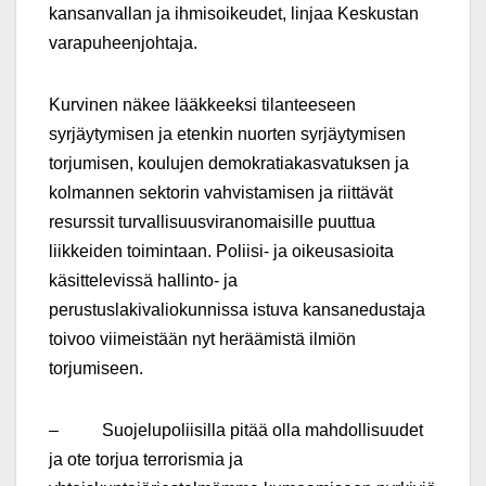
kansanvallan ja ihmisoikeudet, linjaa Keskustan
varapuheenjohtaja.
Kurvinen näkee lääkkeeksi tilanteeseen
syrjäytymisen ja etenkin nuorten syrjäytymisen
torjumisen, koulujen demokratiakasvatuksen ja
kolmannen sektorin vahvistamisen ja riittävät
resurssit turvallisuusviranomaisille puuttua
liikkeiden toimintaan. Poliisi- ja oikeusasioita
käsittelevissä hallinto- ja
perustuslakivaliokunnissa istuva kansanedustaja
toivoo viimeistään nyt heräämistä ilmiön
torjumiseen.
– Suojelupoliisilla pitää olla mahdollisuudet
ja ote torjua terrorismia ja