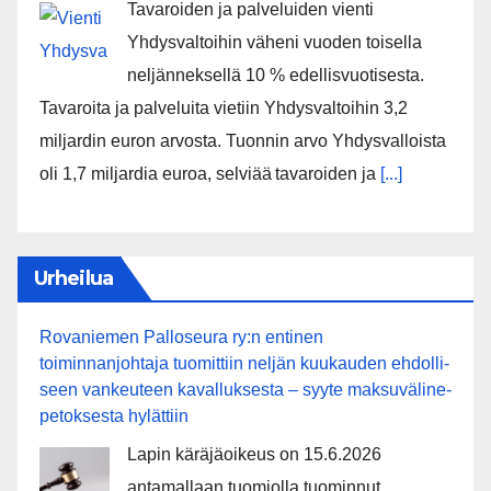
Tavaroiden ja palveluiden vienti
Yhdysvaltoihin väheni vuoden toisella
neljänneksellä 10 % edellisvuotisesta.
Tavaroita ja palveluita vietiin Yhdysvaltoihin 3,2
miljardin euron arvosta. Tuonnin arvo Yhdysvalloista
oli 1,7 miljardia euroa, selviää tavaroiden ja
[...]
Urheilua
Rovaniemen Palloseura ry:n entinen
toiminnanjohtaja tuo­mit­tiin neljän kuu­kau­den eh­dol­li­
seen van­keu­teen ka­val­luk­ses­ta – syyte mak­su­vä­li­ne­
pe­tok­ses­ta hy­lät­tiin
Lapin käräjäoikeus on 15.6.2026
antamallaan tuomiolla tuominnut