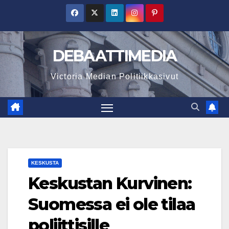
Skip
to
content
DEBAATTIMEDIA
Victoria Median Politiikkasivut
KESKUSTA
Keskustan Kurvinen:
Suomessa ei ole tilaa
poliittisille