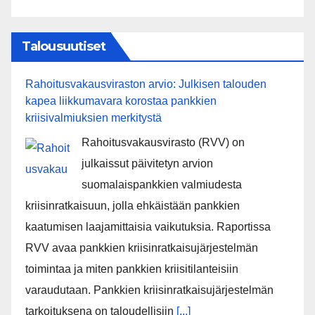
Talousuutiset
Rahoitusvakausviraston arvio: Julkisen talouden
kapea liikkumavara korostaa pankkien
kriisivalmiuksien merkitystä
Rahoitusvakausvirasto (RVV) on
julkaissut päivitetyn arvion
suomalaispankkien valmiudesta
kriisinratkaisuun, jolla ehkäistään pankkien
kaatumisen laajamittaisia vaikutuksia. Raportissa
RVV avaa pankkien kriisinratkaisujärjestelmän
toimintaa ja miten pankkien kriisitilanteisiin
varaudutaan. Pankkien kriisinratkaisujärjestelmän
tarkoituksena on taloudellisiin
[...]