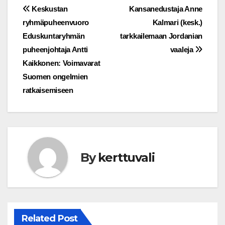
Post
Keskustan
Kansanedustaja Anne
ryhmäpuheenvuoro
Kalmari (kesk.)
navigation
Eduskuntaryhmän
tarkkailemaan Jordanian
puheenjohtaja Antti
vaaleja
Kaikkonen: Voimavarat
Suomen ongelmien
ratkaisemiseen
By
kerttuvali
Related Post