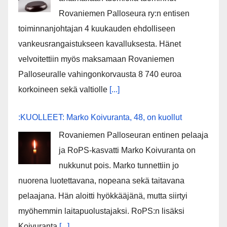
Rovaniemen Palloseura ry:n entisen
toiminnanjohtajan 4 kuukauden ehdolliseen
vankeusrangaistukseen kavalluksesta. Hänet
velvoitettiin myös maksamaan Rovaniemen
Palloseuralle vahingonkorvausta 8 740 euroa
korkoineen sekä valtiolle
[...]
:KUOLLEET: Marko Koivuranta, 48, on kuollut
Rovaniemen Palloseuran entinen pelaaja
ja RoPS-kasvatti Marko Koivuranta on
nukkunut pois. Marko tunnettiin jo
nuorena luotettavana, nopeana sekä taitavana
pelaajana. Hän aloitti hyökkääjänä, mutta siirtyi
myöhemmin laitapuolustajaksi. RoPS:n lisäksi
Koivuranta
[...]