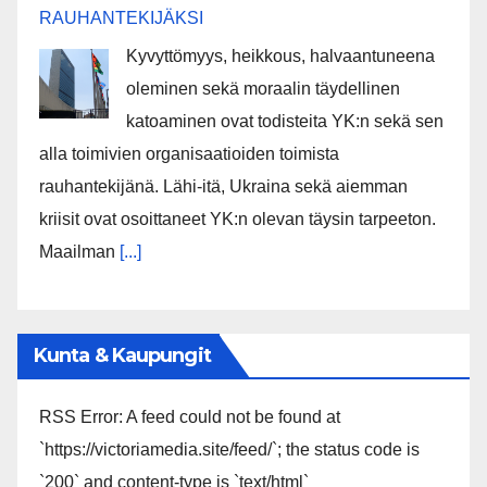
RAUHANTEKIJÄKSI
Kyvyttömyys, heikkous, halvaantuneena
oleminen sekä moraalin täydellinen
katoaminen ovat todisteita YK:n sekä sen
alla toimivien organisaatioiden toimista
rauhantekijänä. Lähi-itä, Ukraina sekä aiemman
kriisit ovat osoittaneet YK:n olevan täysin tarpeeton.
Maailman
[...]
Kunta & Kaupungit
RSS Error: A feed could not be found at
`https://victoriamedia.site/feed/`; the status code is
`200` and content-type is `text/html`