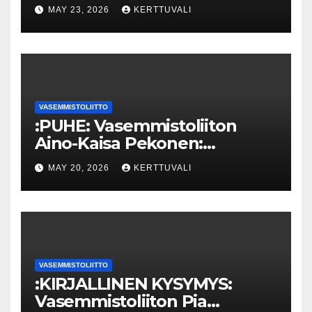
Lahden teknillisen yliopiston
MAY 23, 2026
KERTTUVALI
kunniatohtoriksi
VASEMMISTOLIITTO
:PUHE: Vasemmistoliiton
Aino-Kaisa Pekonen:
Eriarvoistumisen
MAY 20, 2026
KERTTUVALI
pysäyttäminen luo
turvallisuutta
VASEMMISTOLIITTO
:KIRJALLINEN KYSYMYS:
Vasemmistoliiton Pia