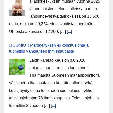
Tilastokeskuksen mukaan vuonna 2025
viranomaisten tietoon tulleissa pari- ja
lähisuhdeväkivaltarikoksissa oli 15 500
uhria, mikä on 20,2 % edellisvuotista enemmän.
Uhreista aikuisia oli 12 200, […]
[...]
:TUOMIOT: Marjayrityksen ex-toimitusjohtaja
tuomittiin vankeuteen ihmiskaupasta
Lapin käräjäoikeus on 8.6.2026
antamallaan tuomiolla tuominnut
Thaimaasta Suomeen marjanpoimijoita
välittäneen thaimaalaisen koordinaattorin sekä
kutsujayrityksenä toimineen suomalaisen yhtiön
toimitusjohtajan 78 ihmiskaupasta. Toimitusjohtaja
tuomittiin 2 vuoden […]
[...]