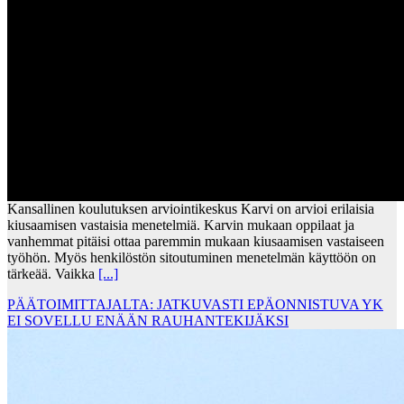
Kansallinen koulutuksen arviointikeskus Karvi on arvioi erilaisia
kiusaamisen vastaisia menetelmiä. Karvin mukaan oppilaat ja
vanhemmat pitäisi ottaa paremmin mukaan kiusaamisen vastaiseen
työhön. Myös henkilöstön sitoutuminen menetelmän käyttöön on
tärkeää. Vaikka
[...]
PÄÄTOIMITTAJALTA: JATKUVASTI EPÄONNISTUVA YK
EI SOVELLU ENÄÄN RAUHANTEKIJÄKSI