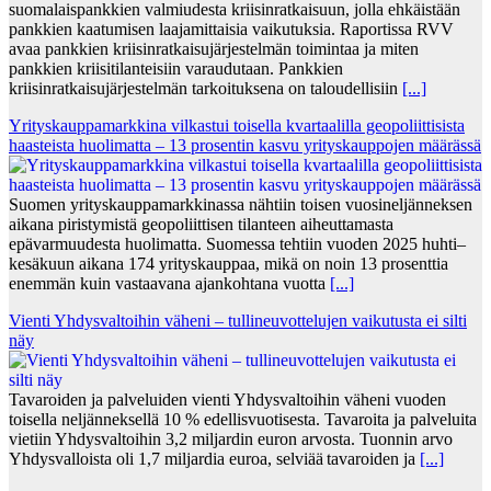
suomalaispankkien valmiudesta kriisinratkaisuun, jolla ehkäistään
pankkien kaatumisen laajamittaisia vaikutuksia. Raportissa RVV
avaa pankkien kriisinratkaisujärjestelmän toimintaa ja miten
pankkien kriisitilanteisiin varaudutaan. Pankkien
kriisinratkaisujärjestelmän tarkoituksena on taloudellisiin
[...]
Yrityskauppamarkkina vilkastui toisella kvartaalilla geopoliittisista
haasteista huolimatta – 13 prosentin kasvu yrityskauppojen määrässä
Suomen yrityskauppamarkkinassa nähtiin toisen vuosineljänneksen
aikana piristymistä geopoliittisen tilanteen aiheuttamasta
epävarmuudesta huolimatta. Suomessa tehtiin vuoden 2025 huhti–
kesäkuun aikana 174 yrityskauppaa, mikä on noin 13 prosenttia
enemmän kuin vastaavana ajankohtana vuotta
[...]
Vienti Yhdysvaltoihin väheni – tullineuvottelujen vaikutusta ei silti
näy
Tavaroiden ja palveluiden vienti Yhdysvaltoihin väheni vuoden
toisella neljänneksellä 10 % edellisvuotisesta. Tavaroita ja palveluita
vietiin Yhdysvaltoihin 3,2 miljardin euron arvosta. Tuonnin arvo
Yhdysvalloista oli 1,7 miljardia euroa, selviää tavaroiden ja
[...]