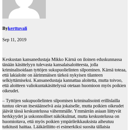
By
kerttuvali
Sep 11, 2019
Keskustan kansanedustaja Mikko Kärnä on iloinen eduskunnassa
tänään käsittelyyn tulevasta kansalaisaloitteesta, jolla
kriminalisoidaan tyttöjen sukupuolielinten silpominen. Kärnä toteaa,
että lakialoite on äärimmäisen tärkeä nykyisen tilanteen
selkiyttämiseksi. Kansanedustaja kannattaa aloitetta, mutta toivoo,
että aloitteen valiokuntakäsittelyssä otetaan huomioon myös poikien
oikeudet.
– Tyttöjen sukupuolielinten silpomisen kriminalisointi erillislailla
tuntuu olevan itsestäänselvä asia jokaiselle, mutta poikien oikeudet
jäävät tässä keskustelussa vähemmälle. Ymmärrän asiaan liittyvät
herkkyydet ja uskonnolliset näkökulmat, mutta keskustelussa on
huomioitava, että myös poikien ympärileikkauksista aiheutuu
tutkitusti haittaa. Lääkäriliitto ei esimerkiksi suosita tällaisia