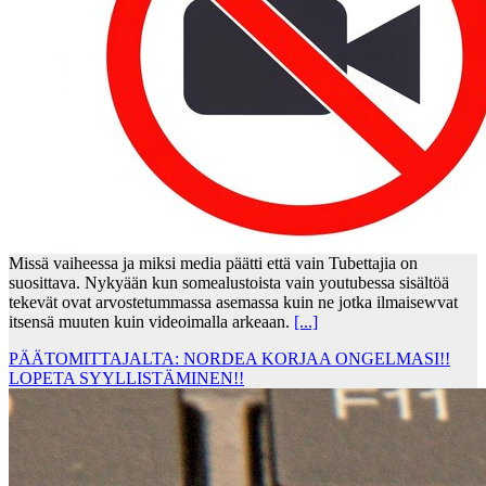
Missä vaiheessa ja miksi media päätti että vain Tubettajia on
suosittava. Nykyään kun somealustoista vain youtubessa sisältöä
tekevät ovat arvostetummassa asemassa kuin ne jotka ilmaisewvat
itsensä muuten kuin videoimalla arkeaan.
[...]
PÄÄTOMITTAJALTA: NORDEA KORJAA ONGELMASI!!
LOPETA SYYLLISTÄMINEN!!