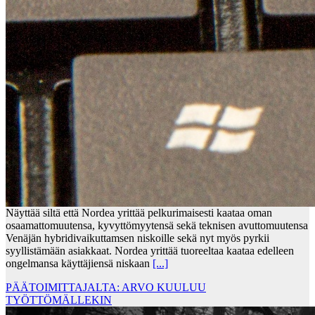
Näyttää siltä että Nordea yrittää pelkurimaisesti kaataa oman
osaamattomuutensa, kyvyttömyytensä sekä teknisen avuttomuutensa
Venäjän hybridivaikuttamsen niskoille sekä nyt myös pyrkii
syyllistämään asiakkaat. Nordea yrittää tuoreeltaa kaataa edelleen
ongelmansa käyttäjiensä niskaan
[...]
PÄÄTOIMITTAJALTA: ARVO KUULUU
TYÖTTÖMÄLLEKIN