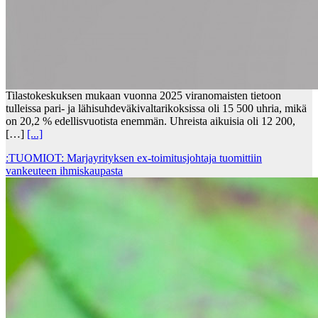
Tilastokeskuksen mukaan vuonna 2025 viranomaisten tietoon
tulleissa pari- ja lähisuhdeväkivaltarikoksissa oli 15 500 uhria, mikä
on 20,2 % edellisvuotista enemmän. Uhreista aikuisia oli 12 200,
[…]
[...]
:TUOMIOT: Marjayrityksen ex-toimitusjohtaja tuomittiin
vankeuteen ihmiskaupasta