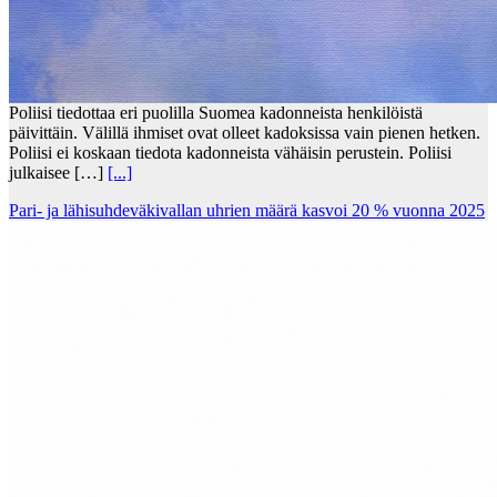
Poliisi tiedottaa eri puolilla Suomea kadonneista henkilöistä
päivittäin. Välillä ihmiset ovat olleet kadoksissa vain pienen hetken.
Poliisi ei koskaan tiedota kadonneista vähäisin perustein. Poliisi
julkaisee […]
[...]
Pari- ja lähisuhdeväkivallan uhrien määrä kasvoi 20 % vuonna 2025