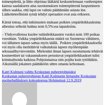
toimenpiteitä, ja liitto ohjeistaa lääkäriä keskustelemaan vanhempien
kanssa saadakseen aina suostumuksen toimenpiteestä luopumiseen
siihen saakka, että lapsi on valmis päättämään asiasta itse.
Lääketieteellisistä syistä tehdyt operaatiot ovat asia erikseen.
Kärnä toteaa, että tutkimusten mukaan poikien ympärileikkauksista
aiheutuu selkeää haittaa noin 0,5%:ssa tapauksista.
– Yhdysvalloissa kuolee rutiinileikkausten vuoksi noin 100 poikaa
vuosittain. Vaikka ympärileikkausta määrä on Suomessa vähäinen,
voi tällainen tapaus sattua myös täällä. Poikien ympärileikkauksella
voi myös olla merkittäviä vaikutuksia lapsen myöhempään
seksuaalihyvinvointiin. Mielestäni ilman lapsen suostumusta tehtävät
kosmeettiset tai vakaumukseen perustuvat ympärileikkaukset tulisi
kriminalisoida kaikissa Pohjoismaissa niin pojilta kuin tytöiltäkin.
Aikuisiällä jokainen päättäköön sitten omasta kehostaan.
Post
Katri Kulmuni valittu Keskustan puheenjohtajaksi
Keskustan puheenjohtajan Katri Kulmunin linjapuhe Keskustan
navigation
puoluehallituksen kokouksessa Helsingissä 12.9.2019