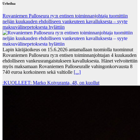
Urheilua
Rovaniemen Palloseura ry:n entinen toiminnanjohtaja tuo­mit­tiin
neljän kuu­kau­den eh­dol­li­seen van­keu­teen ka­val­luk­ses­ta – syyte
mak­su­vä­li­ne­pe­tok­ses­ta hy­lät­tiin
Lapin käräjäoikeus on 15.6.2026 antamallaan tuomiolla tuominnut
Rovaniemen Palloseura ry:n entisen toiminnanjohtajan 4 kuukauden
ehdolliseen vankeusrangaistukseen kavalluksesta. Hänet velvoitettiin
myös maksamaan Rovaniemen Palloseuralle vahingonkorvausta 8
740 euroa korkoineen sekä valtiolle
[...]
:KUOLLEET: Marko Koivuranta, 48, on kuollut