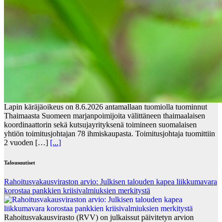
Lapin käräjäoikeus on 8.6.2026 antamallaan tuomiolla tuominnut
Thaimaasta Suomeen marjanpoimijoita välittäneen thaimaalaisen
koordinaattorin sekä kutsujayrityksenä toimineen suomalaisen
yhtiön toimitusjohtajan 78 ihmiskaupasta. Toimitusjohtaja tuomittiin
2 vuoden […]
[...]
Talousuutiset
Rahoitusvakausviraston arvio: Julkisen talouden kapea liikkumavara
korostaa pankkien kriisivalmiuksien merkitystä
Rahoitusvakausvirasto (RVV) on julkaissut päivitetyn arvion