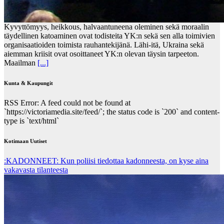
Kyvyttömyys, heikkous, halvaantuneena oleminen sekä moraalin
täydellinen katoaminen ovat todisteita YK:n sekä sen alla toimivien
organisaatioiden toimista rauhantekijänä. Lähi-itä, Ukraina sekä
aiemman kriisit ovat osoittaneet YK:n olevan täysin tarpeeton.
Maailman
[...]
Kunta & Kaupungit
RSS Error: A feed could not be found at
`https://victoriamedia.site/feed/`; the status code is `200` and content-
type is `text/html`
Kotimaan Uutiset
:KADONNEET: Kun poliisi tiedottaa kadonneesta, on kyse aina
vakavasta tilanteesta