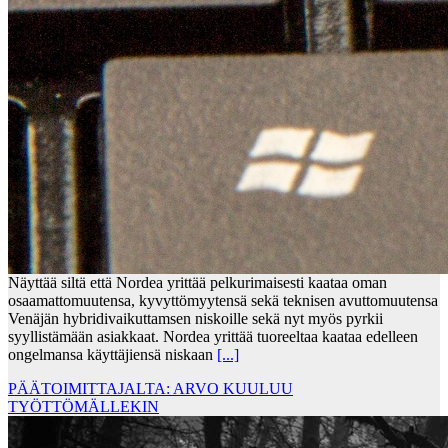
Näyttää siltä että Nordea yrittää pelkurimaisesti kaataa oman
osaamattomuutensa, kyvyttömyytensä sekä teknisen avuttomuutensa
Venäjän hybridivaikuttamsen niskoille sekä nyt myös pyrkii
syyllistämään asiakkaat. Nordea yrittää tuoreeltaa kaataa edelleen
ongelmansa käyttäjiensä niskaan
[...]
PÄÄTOIMITTAJALTA: ARVO KUULUU
TYÖTTÖMÄLLEKIN