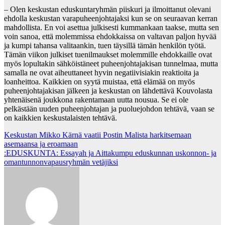
– Olen keskustan eduskuntaryhmän piiskuri ja ilmoittanut olevani
ehdolla keskustan varapuheenjohtajaksi kun se on seuraavan kerran
mahdollista. En voi asettua julkisesti kummankaan taakse, mutta sen
voin sanoa, että molemmissa ehdokkaissa on valtavan paljon hyvää
ja kumpi tahansa valitaankin, tuen täysillä tämän henkilön työtä.
Tämän viikon julkiset tuenilmaukset molemmille ehdokkaille ovat
myös lopultakin sähköistäneet puheenjohtajakisan tunnelmaa, mutta
samalla ne ovat aiheuttaneet hyvin negatiivisiakin reaktioita ja
loanheittoa. Kaikkien on syytä muistaa, että elämää on myös
puheenjohtajakisan jälkeen ja keskustan on lähdettävä Kouvolasta
yhtenäisenä joukkona rakentamaan uutta nousua. Se ei ole
pelkästään uuden puheenjohtajan ja puoluejohdon tehtävä, vaan se
on kaikkien keskustalaisten tehtävä.
Post
Keskustan Mikko Kärnä vaatii Postin Malista harkitsemaan
asemaansa ja eroamaan
navigation
:EDUSKUNTA: Essayah ja Aittakumpu eduskunnan uskonnon- ja
omantunnonvapausryhmän vetäjiksi