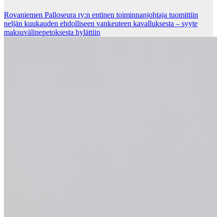
Rovaniemen Palloseura ry:n entinen toiminnanjohtaja tuo­mit­tiin
neljän kuu­kau­den eh­dol­li­seen van­keu­teen ka­val­luk­ses­ta – syyte
mak­su­vä­li­ne­pe­tok­ses­ta hy­lät­tiin