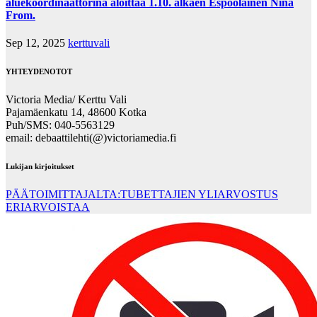
aluekoordinaattorina aloittaa 1.10. alkaen Espoolainen Nina
From.
Sep 12, 2025
kerttuvali
YHTEYDENOTOT
Victoria Media/ Kerttu Vali
Pajamäenkatu 14, 48600 Kotka
Puh/SMS: 040-5563129
email: debaattilehti(@)victoriamedia.fi
Lukijan kirjoitukset
PÄÄTOIMITTAJALTA:TUBETTAJIEN YLIARVOSTUS
ERIARVOISTAA