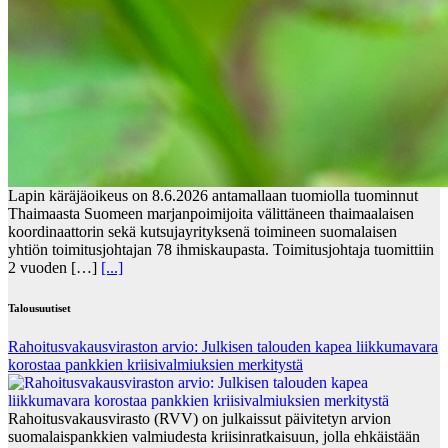
Lapin käräjäoikeus on 8.6.2026 antamallaan tuomiolla tuominnut
Thaimaasta Suomeen marjanpoimijoita välittäneen thaimaalaisen
koordinaattorin sekä kutsujayrityksenä toimineen suomalaisen
yhtiön toimitusjohtajan 78 ihmiskaupasta. Toimitusjohtaja tuomittiin
2 vuoden […]
[...]
Talousuutiset
Rahoitusvakausviraston arvio: Julkisen talouden kapea liikkumavara
korostaa pankkien kriisivalmiuksien merkitystä
Rahoitusvakausvirasto (RVV) on julkaissut päivitetyn arvion
suomalaispankkien valmiudesta kriisinratkaisuun, jolla ehkäistään