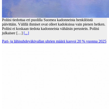
Poliisi tiedottaa eri puolilla Suomea kadonneista henkilöistä
päivittäin. Välillä ihmiset ovat olleet kadoksissa vain pienen hetken.
Poliisi ei koskaan tiedota kadonneista vähäisin perustein. Poliisi
julkaisee […]
[...]
Pari- ja lähisuhdeväkivallan uhrien määrä kasvoi 20 % vuonna 2025