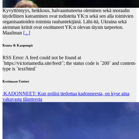
Kyvyttömyys, heikkous, halvaantuneena oleminen sekä moraalin
täydellinen katoaminen ovat todisteita YK:n sekä sen alla toimivien
organisaatioiden toimista rauhantekijänä. Lähi-itä, Ukraina sekä
aiemman kriisit ovat osoittaneet YK:n olevan täysin tarpeeton.
Maailman
[...]
Kunta & Kaupungit
RSS Error: A feed could not be found at
`https://victoriamedia.site/feed/`; the status code is `200` and content-
type is `text/html`
Kotimaan Uutiset
:KADONNEET: Kun poliisi tiedottaa kadonneesta, on kyse aina
vakavasta tilanteesta