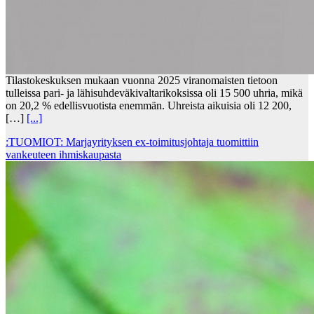
Tilastokeskuksen mukaan vuonna 2025 viranomaisten tietoon
tulleissa pari- ja lähisuhdeväkivaltarikoksissa oli 15 500 uhria, mikä
on 20,2 % edellisvuotista enemmän. Uhreista aikuisia oli 12 200,
[…]
[...]
:TUOMIOT: Marjayrityksen ex-toimitusjohtaja tuomittiin
vankeuteen ihmiskaupasta