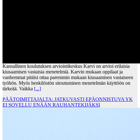
Kansallinen koulutuksen arviointikeskus Karvi on arvioi erilaisia
kiusaamisen vastaisia menetelmiä. Karvin mukaan oppilaat ja
vanhemmat pitäisi ottaa paremmin mukaan kiusaamisen vastaiseen
työhön. Myös henkilöstön sitoutuminen menetelmän käyttöön on
tärkeää. Vaikka
[...]
PÄÄTOIMITTAJALTA: JATKUVASTI EPÄONNISTUVA YK
EI SOVELLU ENÄÄN RAUHANTEKIJÄKSI