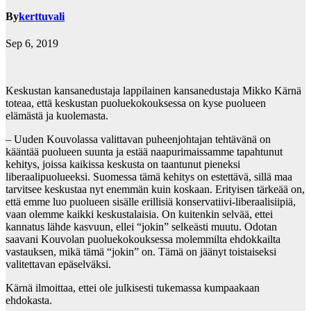
By
kerttuvali
Sep 6, 2019
Keskustan kansanedustaja lappilainen kansanedustaja Mikko Kärnä
toteaa, että keskustan puoluekokouksessa on kyse puolueen
elämästä ja kuolemasta.
– Uuden Kouvolassa valittavan puheenjohtajan tehtävänä on
kääntää puolueen suunta ja estää naapurimaissamme tapahtunut
kehitys, joissa kaikissa keskusta on taantunut pieneksi
liberaalipuolueeksi. Suomessa tämä kehitys on estettävä, sillä maa
tarvitsee keskustaa nyt enemmän kuin koskaan. Erityisen tärkeää on,
että emme luo puolueen sisälle erillisiä konservatiivi-liberaalisiipiä,
vaan olemme kaikki keskustalaisia. On kuitenkin selvää, ettei
kannatus lähde kasvuun, ellei “jokin” selkeästi muutu. Odotan
saavani Kouvolan puoluekokouksessa molemmilta ehdokkailta
vastauksen, mikä tämä “jokin” on. Tämä on jäänyt toistaiseksi
valitettavan epäselväksi.
Kärnä ilmoittaa, ettei ole julkisesti tukemassa kumpaakaan
ehdokasta.