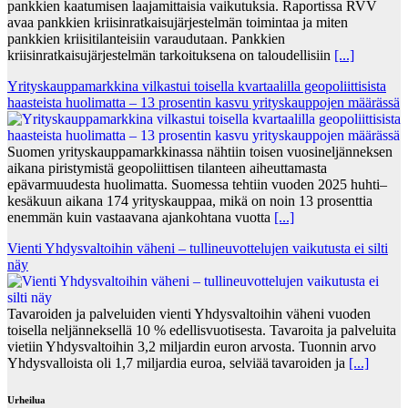
pankkien kaatumisen laajamittaisia vaikutuksia. Raportissa RVV
avaa pankkien kriisinratkaisujärjestelmän toimintaa ja miten
pankkien kriisitilanteisiin varaudutaan. Pankkien
kriisinratkaisujärjestelmän tarkoituksena on taloudellisiin
[...]
Yrityskauppamarkkina vilkastui toisella kvartaalilla geopoliittisista
haasteista huolimatta – 13 prosentin kasvu yrityskauppojen määrässä
Suomen yrityskauppamarkkinassa nähtiin toisen vuosineljänneksen
aikana piristymistä geopoliittisen tilanteen aiheuttamasta
epävarmuudesta huolimatta. Suomessa tehtiin vuoden 2025 huhti–
kesäkuun aikana 174 yrityskauppaa, mikä on noin 13 prosenttia
enemmän kuin vastaavana ajankohtana vuotta
[...]
Vienti Yhdysvaltoihin väheni – tullineuvottelujen vaikutusta ei silti
näy
Tavaroiden ja palveluiden vienti Yhdysvaltoihin väheni vuoden
toisella neljänneksellä 10 % edellisvuotisesta. Tavaroita ja palveluita
vietiin Yhdysvaltoihin 3,2 miljardin euron arvosta. Tuonnin arvo
Yhdysvalloista oli 1,7 miljardia euroa, selviää tavaroiden ja
[...]
Urheilua