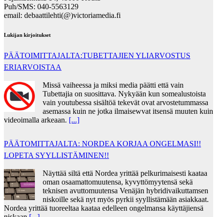
Puh/SMS: 040-5563129
email: debaattilehti(@)victoriamedia.fi
Lukijan kirjoitukset
PÄÄTOIMITTAJALTA:TUBETTAJIEN YLIARVOSTUS
ERIARVOISTAA
Missä vaiheessa ja miksi media päätti että vain
Tubettajia on suosittava. Nykyään kun somealustoista
vain youtubessa sisältöä tekevät ovat arvostetummassa
asemassa kuin ne jotka ilmaisewvat itsensä muuten kuin
videoimalla arkeaan.
[...]
PÄÄTOMITTAJALTA: NORDEA KORJAA ONGELMASI!!
LOPETA SYYLLISTÄMINEN!!
Näyttää siltä että Nordea yrittää pelkurimaisesti kaataa
oman osaamattomuutensa, kyvyttömyytensä sekä
teknisen avuttomuutensa Venäjän hybridivaikuttamsen
niskoille sekä nyt myös pyrkii syyllistämään asiakkaat.
Nordea yrittää tuoreeltaa kaataa edelleen ongelmansa käyttäjiensä
niskaan
[...]