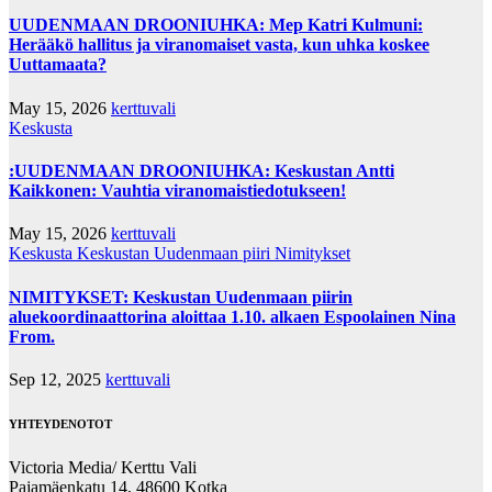
UUDENMAAN DROONIUHKA: Mep Katri Kulmuni:
Herääkö hallitus ja viranomaiset vasta, kun uhka koskee
Uuttamaata?
May 15, 2026
kerttuvali
Keskusta
:UUDENMAAN DROONIUHKA: Keskustan Antti
Kaikkonen: Vauhtia viranomaistiedotukseen!
May 15, 2026
kerttuvali
Keskusta
Keskustan Uudenmaan piiri
Nimitykset
NIMITYKSET: Keskustan Uudenmaan piirin
aluekoordinaattorina aloittaa 1.10. alkaen Espoolainen Nina
From.
Sep 12, 2025
kerttuvali
YHTEYDENOTOT
Victoria Media/ Kerttu Vali
Pajamäenkatu 14, 48600 Kotka