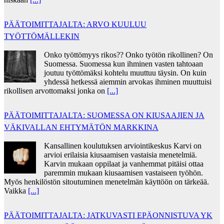
PÄÄTOIMITTAJALTA: ARVO KUULUU
TYÖTTÖMÄLLEKIN
Onko työttömyys rikos?? Onko työtön rikollinen? On
Suomessa. Suomessa kun ihminen vasten tahtoaan
joutuu työttömäksi kohtelu muuttuu täysin. On kuin
yhdessä hetkessä aiemmin arvokas ihminen muuttuisi
rikollisen arvottomaksi jonka on
[...]
PÄÄTOIMITTAJALTA: SUOMESSA ON KIUSAAJIEN JA
VÄKIVALLAN EHTYMÄTÖN MARKKINA
Kansallinen koulutuksen arviointikeskus Karvi on
arvioi erilaisia kiusaamisen vastaisia menetelmiä.
Karvin mukaan oppilaat ja vanhemmat pitäisi ottaa
paremmin mukaan kiusaamisen vastaiseen työhön.
Myös henkilöstön sitoutuminen menetelmän käyttöön on tärkeää.
Vaikka
[...]
PÄÄTOIMITTAJALTA: JATKUVASTI EPÄONNISTUVA YK