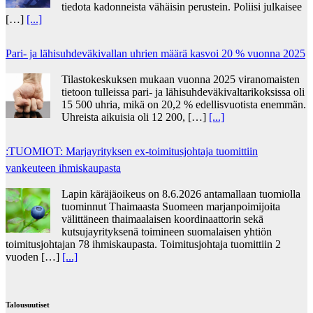
tiedota kadonneista vähäisin perustein. Poliisi julkaisee
[…]
[...]
Pari- ja lähisuhdeväkivallan uhrien määrä kasvoi 20 % vuonna 2025
Tilastokeskuksen mukaan vuonna 2025 viranomaisten
tietoon tulleissa pari- ja lähisuhdeväkivaltarikoksissa oli
15 500 uhria, mikä on 20,2 % edellisvuotista enemmän.
Uhreista aikuisia oli 12 200, […]
[...]
:TUOMIOT: Marjayrityksen ex-toimitusjohtaja tuomittiin
vankeuteen ihmiskaupasta
Lapin käräjäoikeus on 8.6.2026 antamallaan tuomiolla
tuominnut Thaimaasta Suomeen marjanpoimijoita
välittäneen thaimaalaisen koordinaattorin sekä
kutsujayrityksenä toimineen suomalaisen yhtiön
toimitusjohtajan 78 ihmiskaupasta. Toimitusjohtaja tuomittiin 2
vuoden […]
[...]
Talousuutiset