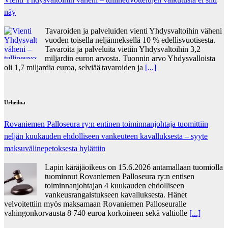
näy
Tavaroiden ja palveluiden vienti Yhdysvaltoihin väheni
vuoden toisella neljänneksellä 10 % edellisvuotisesta.
Tavaroita ja palveluita vietiin Yhdysvaltoihin 3,2
miljardin euron arvosta. Tuonnin arvo Yhdysvalloista
oli 1,7 miljardia euroa, selviää tavaroiden ja
[...]
Urheilua
Rovaniemen Palloseura ry:n entinen toiminnanjohtaja tuo­mit­tiin
neljän kuu­kau­den eh­dol­li­seen van­keu­teen ka­val­luk­ses­ta – syyte
mak­su­vä­li­ne­pe­tok­ses­ta hy­lät­tiin
Lapin käräjäoikeus on 15.6.2026 antamallaan tuomiolla
tuominnut Rovaniemen Palloseura ry:n entisen
toiminnanjohtajan 4 kuukauden ehdolliseen
vankeusrangaistukseen kavalluksesta. Hänet
velvoitettiin myös maksamaan Rovaniemen Palloseuralle
vahingonkorvausta 8 740 euroa korkoineen sekä valtiolle
[...]