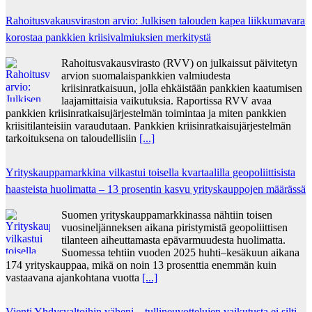
Rahoitusvakausviraston arvio: Julkisen talouden kapea liikkumavara
korostaa pankkien kriisivalmiuksien merkitystä
Rahoitusvakausvirasto (RVV) on julkaissut päivitetyn
arvion suomalaispankkien valmiudesta
kriisinratkaisuun, jolla ehkäistään pankkien kaatumisen
laajamittaisia vaikutuksia. Raportissa RVV avaa
pankkien kriisinratkaisujärjestelmän toimintaa ja miten pankkien
kriisitilanteisiin varaudutaan. Pankkien kriisinratkaisujärjestelmän
tarkoituksena on taloudellisiin
[...]
Yrityskauppamarkkina vilkastui toisella kvartaalilla geopoliittisista
haasteista huolimatta – 13 prosentin kasvu yrityskauppojen määrässä
Suomen yrityskauppamarkkinassa nähtiin toisen
vuosineljänneksen aikana piristymistä geopoliittisen
tilanteen aiheuttamasta epävarmuudesta huolimatta.
Suomessa tehtiin vuoden 2025 huhti–kesäkuun aikana
174 yrityskauppaa, mikä on noin 13 prosenttia enemmän kuin
vastaavana ajankohtana vuotta
[...]
Vienti Yhdysvaltoihin väheni – tullineuvottelujen vaikutusta ei silti