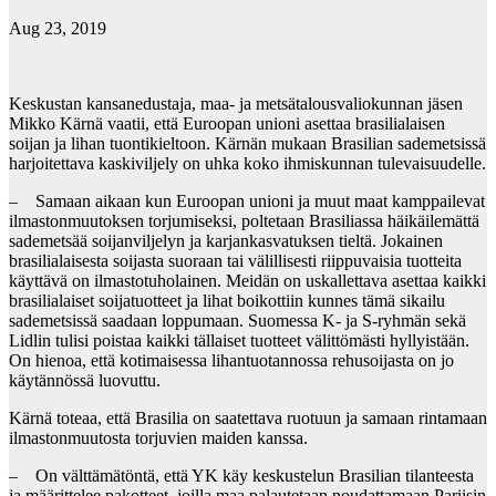
Aug 23, 2019
Keskustan kansanedustaja, maa- ja metsätalousvaliokunnan jäsen
Mikko Kärnä vaatii, että Euroopan unioni asettaa brasilialaisen
soijan ja lihan tuontikieltoon. Kärnän mukaan Brasilian sademetsissä
harjoitettava kaskiviljely on uhka koko ihmiskunnan tulevaisuudelle.
– Samaan aikaan kun Euroopan unioni ja muut maat kamppailevat
ilmastonmuutoksen torjumiseksi, poltetaan Brasiliassa häikäilemättä
sademetsää soijanviljelyn ja karjankasvatuksen tieltä. Jokainen
brasilialaisesta soijasta suoraan tai välillisesti riippuvaisia tuotteita
käyttävä on ilmastotuholainen. Meidän on uskallettava asettaa kaikki
brasilialaiset soijatuotteet ja lihat boikottiin kunnes tämä sikailu
sademetsissä saadaan loppumaan. Suomessa K- ja S-ryhmän sekä
Lidlin tulisi poistaa kaikki tällaiset tuotteet välittömästi hyllyistään.
On hienoa, että kotimaisessa lihantuotannossa rehusoijasta on jo
käytännössä luovuttu.
Kärnä toteaa, että Brasilia on saatettava ruotuun ja samaan rintamaan
ilmastonmuutosta torjuvien maiden kanssa.
– On välttämätöntä, että YK käy keskustelun Brasilian tilanteesta
ja määrittelee pakotteet, joilla maa palautetaan noudattamaan Pariisin