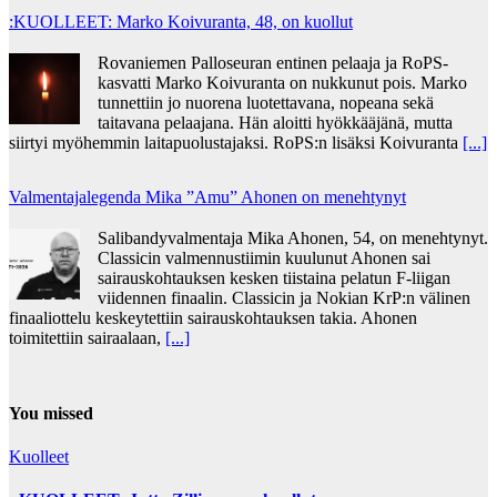
:KUOLLEET: Marko Koivuranta, 48, on kuollut
Rovaniemen Palloseuran entinen pelaaja ja RoPS-
kasvatti Marko Koivuranta on nukkunut pois. Marko
tunnettiin jo nuorena luotettavana, nopeana sekä
taitavana pelaajana. Hän aloitti hyökkääjänä, mutta
siirtyi myöhemmin laitapuolustajaksi. RoPS:n lisäksi Koivuranta
[...]
Valmentajalegenda Mika ”Amu” Ahonen on menehtynyt
Salibandyvalmentaja Mika Ahonen, 54, on menehtynyt.
Classicin valmennustiimin kuulunut Ahonen sai
sairauskohtauksen kesken tiistaina pelatun F-liigan
viidennen finaalin. Classicin ja Nokian KrP:n välinen
finaaliottelu keskeytettiin sairauskohtauksen takia. Ahonen
toimitettiin sairaalaan,
[...]
You missed
Kuolleet