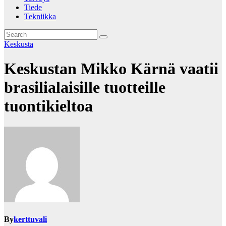
Tiede
Tekniikka
Keskusta
Keskustan Mikko Kärnä vaatii
brasilialaisille tuotteille
tuontikieltoa
By
kerttuvali