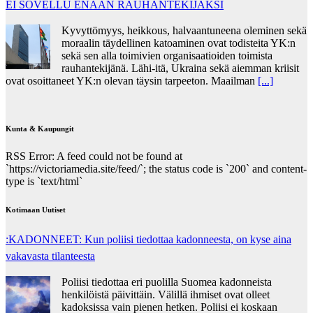
EI SOVELLU ENÄÄN RAUHANTEKIJÄKSI
Kyvyttömyys, heikkous, halvaantuneena oleminen sekä
moraalin täydellinen katoaminen ovat todisteita YK:n
sekä sen alla toimivien organisaatioiden toimista
rauhantekijänä. Lähi-itä, Ukraina sekä aiemman kriisit
ovat osoittaneet YK:n olevan täysin tarpeeton. Maailman
[...]
Kunta & Kaupungit
RSS Error: A feed could not be found at
`https://victoriamedia.site/feed/`; the status code is `200` and content-
type is `text/html`
Kotimaan Uutiset
:KADONNEET: Kun poliisi tiedottaa kadonneesta, on kyse aina
vakavasta tilanteesta
Poliisi tiedottaa eri puolilla Suomea kadonneista
henkilöistä päivittäin. Välillä ihmiset ovat olleet
kadoksissa vain pienen hetken. Poliisi ei koskaan