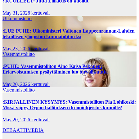
: KUOLLEET: Jutta Zilliacus on kuollut
May 31, 2026
kerttuvali
Ulkoministeriö
:LUE PUHE: Ulkoministeri Valtonen Lappeenrannan-Lahden
teknillisen yliopiston kunniatohtoriksi
May 23, 2026
kerttuvali
Vasemmistoliitto
:PUHE: Vasemmistoliiton Aino-Kaisa Pekonen:
Eriarvoistumisen pysäyttäminen luo turvallisuutta
May 20, 2026
kerttuvali
Vasemmistoliitto
:KIRJALLINEN KYSYMYS: Vasemmistoliiton Pia Lohikoski:
Missä viipyy Orpon hallituksen drooniohjeistus kunnille?
May 20, 2026
kerttuvali
DEBAATTIMEDIA