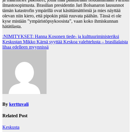
ilmastosopimusta. Brasilian presidentin Jari Bolsanaron lausunnot
tämän katastrofin ympärillä ovat käsittämättömiä ja mies näyttää
olevan niin kiero, että pipokin pitää ruuvata päähän. Tässä ei ole
kyse mistään ”ympäristöpsykoosista”, vaan koko ihmiskunnan
hätätilasta.
Post
:NIMITYKSET: Hanna Kosonen tiede- ja kulttuuriministeriksi
Keskustan Mikko Kärnä syyttää Keskoa valehtelusta – brasilialaista
navigation
lihaa edelleen myynnissä
By
kerttuvali
Related Post
Keskusta