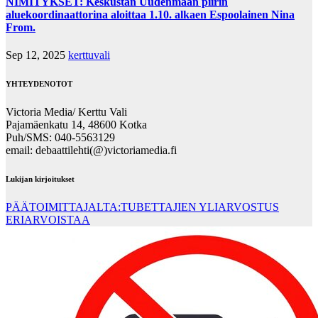
NIMITYKSET: Keskustan Uudenmaan piirin
aluekoordinaattorina aloittaa 1.10. alkaen Espoolainen Nina
From.
Sep 12, 2025
kerttuvali
YHTEYDENOTOT
Victoria Media/ Kerttu Vali
Pajamäenkatu 14, 48600 Kotka
Puh/SMS: 040-5563129
email: debaattilehti(@)victoriamedia.fi
Lukijan kirjoitukset
PÄÄTOIMITTAJALTA:TUBETTAJIEN YLIARVOSTUS
ERIARVOISTAA