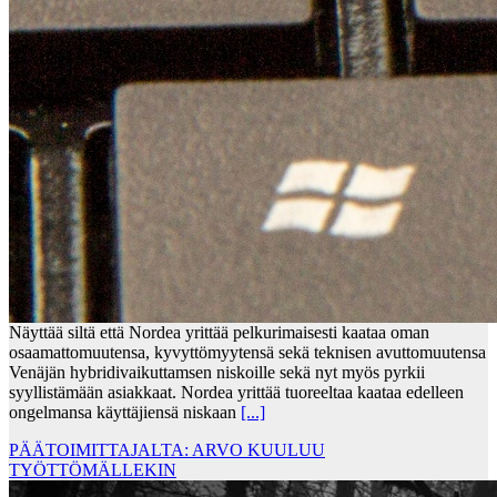
Näyttää siltä että Nordea yrittää pelkurimaisesti kaataa oman
osaamattomuutensa, kyvyttömyytensä sekä teknisen avuttomuutensa
Venäjän hybridivaikuttamsen niskoille sekä nyt myös pyrkii
syyllistämään asiakkaat. Nordea yrittää tuoreeltaa kaataa edelleen
ongelmansa käyttäjiensä niskaan
[...]
PÄÄTOIMITTAJALTA: ARVO KUULUU
TYÖTTÖMÄLLEKIN