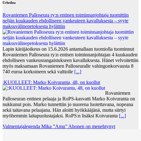
Urheilua
Rovaniemen Palloseura ry:n entinen toiminnanjohtaja tuo­mit­tiin
neljän kuu­kau­den eh­dol­li­seen van­keu­teen ka­val­luk­ses­ta – syyte
mak­su­vä­li­ne­pe­tok­ses­ta hy­lät­tiin
Lapin käräjäoikeus on 15.6.2026 antamallaan tuomiolla tuominnut
Rovaniemen Palloseura ry:n entisen toiminnanjohtajan 4 kuukauden
ehdolliseen vankeusrangaistukseen kavalluksesta. Hänet velvoitettiin
myös maksamaan Rovaniemen Palloseuralle vahingonkorvausta 8
740 euroa korkoineen sekä valtiolle
[...]
:KUOLLEET: Marko Koivuranta, 48, on kuollut
Rovaniemen
Palloseuran entinen pelaaja ja RoPS-kasvatti Marko Koivuranta on
nukkunut pois. Marko tunnettiin jo nuorena luotettavana, nopeana
sekä taitavana pelaajana. Hän aloitti hyökkääjänä, mutta siirtyi
myöhemmin laitapuolustajaksi. RoPS:n lisäksi Koivuranta
[...]
Valmentajalegenda Mika ”Amu” Ahonen on menehtynyt