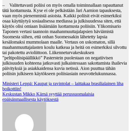
– Valitettavasti poliisi on myös omalla toiminnallaan rapauttanut
tätä luottamusta. Kyse ei ole pelkästään Jari Aarnion tapauksesta,
vaan myös pienemmistä asioista. Kaikki poliisit eivät esimerkiksi
osaa käyttäytyä sosiaalisessa mediassa ja julkisuudessa siten, että
käytös olisi omiaan lisäämään luottamusta poliisiin. Ylikomisario
Taponen vertasi taannoin maahanmuuttajalapsien häviämistä
Suomesta siihen, että onhan Suomessakin lähetetty lapsia
kesälomaksi mummolaan maalle. Vertaus on uskomaton, sillä
maahanmuuttajalasten koulu katkeaa ja heitä on esimerkiksi silvottu
tai pakotettu avioliittoon. Liikenneturvakeskuksen
”peltipoliisipäällikkö” Pasterstein puolestaan on negatiivisen
julkisuuden kohteena jatkuvasti julkaistessaan sakottamista ihailevia
päivityksiä ja asiakkaidensa kuvia netissä. Aion puuttua tähän
poliisin julkiseen käytökseen poliisiasiain neuvottelukunnassa.
Post
Ministeri Leppä: Kaupat ja ravintolat – laittakaa brasilialainen liha
boikottiin!
navigation
Keskustan Mikko Kärnä syyttää perussuomalaisia
epäisänmaallisesta käytöksestä