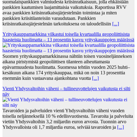
suomalaispankkien valmiudesta kriisinratkaisuun, jolla ehkäistään
pankkien kaatumisen laajamittaisia vaikutuksia. Raportissa RVV
avaa pankkien kriisinratkaisujärjestelmän toimintaa ja miten
pankkien kriisitilanteisiin varaudutaan. Pankkien
kriisinratkaisujärjestelmän tarkoituksena on taloudellisiin
[...]
Yrityskauppamarkkina vilkastui toisella kvartaalilla geopoliittisista
haasteista huolimatta – 13 prosentin kasvu yrityskauppojen määrässä
Suomen yrityskauppamarkkinassa nähtiin toisen vuosineljänneksen
aikana piristymistä geopoliittisen tilanteen aiheuttamasta
epävarmuudesta huolimatta. Suomessa tehtiin vuoden 2025 huhti–
kesäkuun aikana 174 yrityskauppaa, mikä on noin 13 prosenttia
enemmän kuin vastaavana ajankohtana vuotta
[...]
Vienti Yhdysvaltoihin väheni – tullineuvottelujen vaikutusta ei silti
näy
Tavaroiden ja palveluiden vienti Yhdysvaltoihin väheni vuoden
toisella neljänneksellä 10 % edellisvuotisesta. Tavaroita ja palveluita
vietiin Yhdysvaltoihin 3,2 miljardin euron arvosta. Tuonnin arvo
Yhdysvalloista oli 1,7 miljardia euroa, selviää tavaroiden ja
[...]