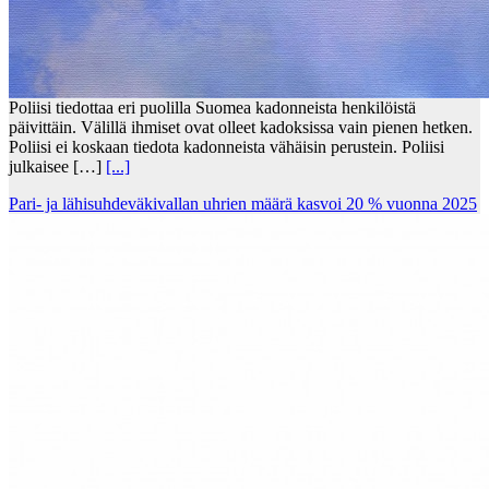
Poliisi tiedottaa eri puolilla Suomea kadonneista henkilöistä
päivittäin. Välillä ihmiset ovat olleet kadoksissa vain pienen hetken.
Poliisi ei koskaan tiedota kadonneista vähäisin perustein. Poliisi
julkaisee […]
[...]
Pari- ja lähisuhdeväkivallan uhrien määrä kasvoi 20 % vuonna 2025