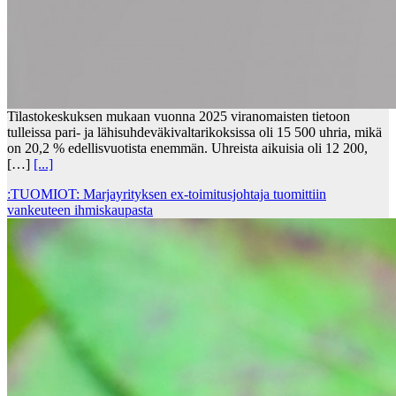
Tilastokeskuksen mukaan vuonna 2025 viranomaisten tietoon
tulleissa pari- ja lähisuhdeväkivaltarikoksissa oli 15 500 uhria, mikä
on 20,2 % edellisvuotista enemmän. Uhreista aikuisia oli 12 200,
[…]
[...]
:TUOMIOT: Marjayrityksen ex-toimitusjohtaja tuomittiin
vankeuteen ihmiskaupasta