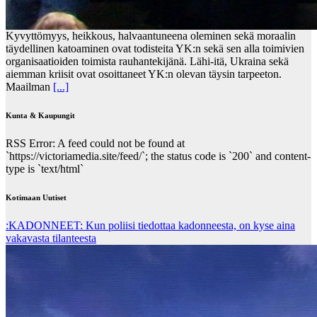
Kyvyttömyys, heikkous, halvaantuneena oleminen sekä moraalin
täydellinen katoaminen ovat todisteita YK:n sekä sen alla toimivien
organisaatioiden toimista rauhantekijänä. Lähi-itä, Ukraina sekä
aiemman kriisit ovat osoittaneet YK:n olevan täysin tarpeeton.
Maailman
[...]
Kunta & Kaupungit
RSS Error: A feed could not be found at
`https://victoriamedia.site/feed/`; the status code is `200` and content-
type is `text/html`
Kotimaan Uutiset
:KADONNEET: Kun poliisi tiedottaa kadonneesta, on kyse aina
vakavasta tilanteesta