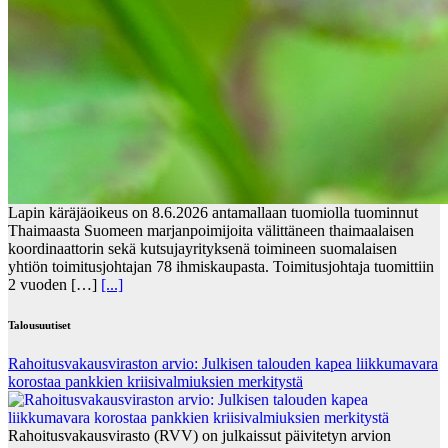
Lapin käräjäoikeus on 8.6.2026 antamallaan tuomiolla tuominnut
Thaimaasta Suomeen marjanpoimijoita välittäneen thaimaalaisen
koordinaattorin sekä kutsujayrityksenä toimineen suomalaisen
yhtiön toimitusjohtajan 78 ihmiskaupasta. Toimitusjohtaja tuomittiin
2 vuoden […]
[...]
Talousuutiset
Rahoitusvakausviraston arvio: Julkisen talouden kapea liikkumavara
korostaa pankkien kriisivalmiuksien merkitystä
Rahoitusvakausvirasto (RVV) on julkaissut päivitetyn arvion