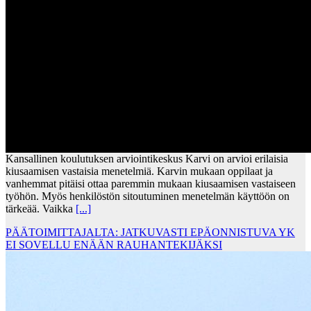
Kansallinen koulutuksen arviointikeskus Karvi on arvioi erilaisia
kiusaamisen vastaisia menetelmiä. Karvin mukaan oppilaat ja
vanhemmat pitäisi ottaa paremmin mukaan kiusaamisen vastaiseen
työhön. Myös henkilöstön sitoutuminen menetelmän käyttöön on
tärkeää. Vaikka
[...]
PÄÄTOIMITTAJALTA: JATKUVASTI EPÄONNISTUVA YK
EI SOVELLU ENÄÄN RAUHANTEKIJÄKSI