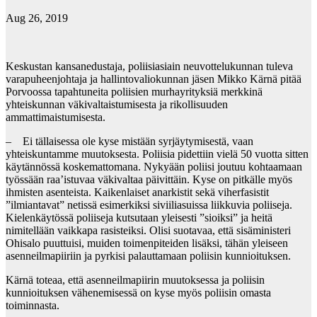
Aug 26, 2019
Keskustan kansanedustaja, poliisiasiain neuvottelukunnan tuleva
varapuheenjohtaja ja hallintovaliokunnan jäsen Mikko Kärnä pitää
Porvoossa tapahtuneita poliisien murhayrityksiä merkkinä
yhteiskunnan väkivaltaistumisesta ja rikollisuuden
ammattimaistumisesta.
– Ei tällaisessa ole kyse mistään syrjäytymisestä, vaan
yhteiskuntamme muutoksesta. Poliisia pidettiin vielä 50 vuotta sitten
käytännössä koskemattomana. Nykyään poliisi joutuu kohtaamaan
työssään raa’istuvaa väkivaltaa päivittäin. Kyse on pitkälle myös
ihmisten asenteista. Kaikenlaiset anarkistit sekä viherfasistit
”ilmiantavat” netissä esimerkiksi siviiliasuissa liikkuvia poliiseja.
Kielenkäytössä poliiseja kutsutaan yleisesti ”sioiksi” ja heitä
nimitellään vaikkapa rasisteiksi. Olisi suotavaa, että sisäministeri
Ohisalo puuttuisi, muiden toimenpiteiden lisäksi, tähän yleiseen
asenneilmapiiriin ja pyrkisi palauttamaan poliisin kunnioituksen.
Kärnä toteaa, että asenneilmapiirin muutoksessa ja poliisin
kunnioituksen vähenemisessä on kyse myös poliisin omasta
toiminnasta.