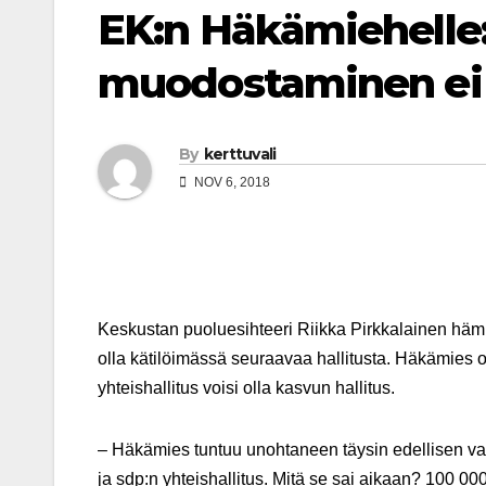
EK:n Häkämiehelle:
muodostaminen ei k
By
kerttuvali
NOV 6, 2018
Keskustan puoluesihteeri Riikka Pirkkalainen häm
olla kätilöimässä seuraavaa hallitusta. Häkämies
yhteishallitus voisi olla kasvun hallitus.
– Häkämies tuntuu unohtaneen täysin edellisen va
ja sdp:n yhteishallitus. Mitä se sai aikaan? 100 00