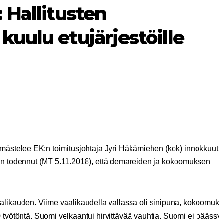
 Hallitusten
uulu etujärjestöille
mästelee EK:n toimitusjohtaja Jyri Häkämiehen (kok) innokkuut
 on todennut (MT 5.11.2018), että demareiden ja kokoomuksen
alikauden. Viime vaalikaudella vallassa oli sinipuna, kokoomu
0 työtöntä, Suomi velkaantui hirvittävää vauhtia, Suomi ei pääss