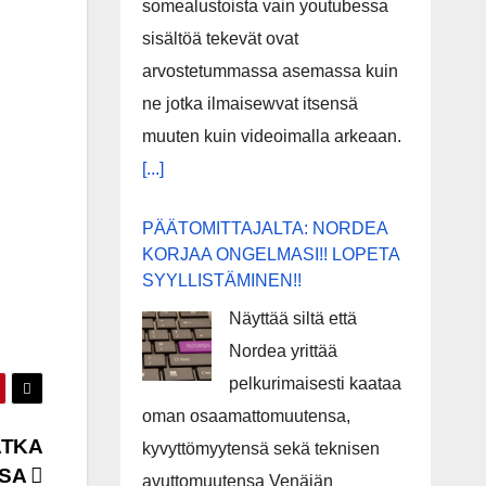
somealustoista vain youtubessa
sisältöä tekevät ovat
arvostetummassa asemassa kuin
ne jotka ilmaisewvat itsensä
muuten kuin videoimalla arkeaan.
[...]
PÄÄTOMITTAJALTA: NORDEA
KORJAA ONGELMASI!! LOPETA
SYYLLISTÄMINEN!!
Näyttää siltä että
Nordea yrittää
pelkurimaisesti kaataa
oman osaamattomuutensa,
ATKA
kyvyttömyytensä sekä teknisen
SSA
avuttomuutensa Venäjän