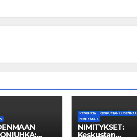
KESKUSTA
KESKUSTAN UUDENMAAN
A
NIMITYKSET
DENMAAN
NIMITYKSET:
ONIUHKA:
Keskustan