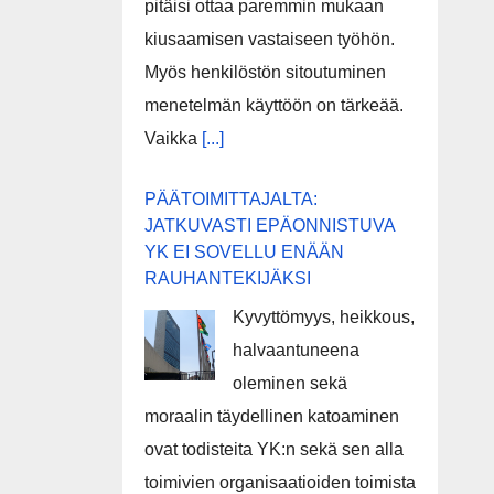
pitäisi ottaa paremmin mukaan
kiusaamisen vastaiseen työhön.
Myös henkilöstön sitoutuminen
menetelmän käyttöön on tärkeää.
Vaikka
[...]
PÄÄTOIMITTAJALTA:
JATKUVASTI EPÄONNISTUVA
YK EI SOVELLU ENÄÄN
RAUHANTEKIJÄKSI
Kyvyttömyys, heikkous,
halvaantuneena
oleminen sekä
moraalin täydellinen katoaminen
ovat todisteita YK:n sekä sen alla
toimivien organisaatioiden toimista