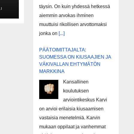
in
täysin. On kuin yhdessä hetkessä
I
orin
aiemmin arvokas ihminen
muuttuisi rikollisen arvottomaksi
nen
jonka on
[...]
PÄÄTOIMITTAJALTA:
SUOMESSA ON KIUSAAJIEN JA
VÄKIVALLAN EHTYMÄTÖN
MARKKINA
Kansallinen
koulutuksen
arviointikeskus Karvi
on arvioi erilaisia kiusaamisen
vastaisia menetelmiä. Karvin
mukaan oppilaat ja vanhemmat