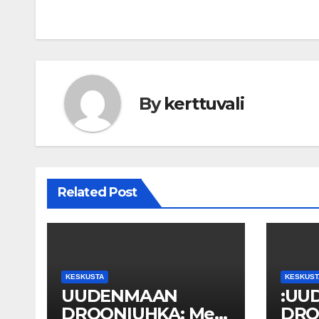
navigation
By
kerttuvali
Related Post
KESKUSTA
KESKUST
UUDENMAAN
:UU
DROONIUHKA: Mep
DRO