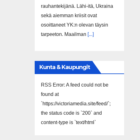
rauhantekijänä. Lähi-itä, Ukraina
sekä aiemman kriisit ovat
osoittaneet YK:n olevan täysin
tarpeeton. Maailman
[...]
Kunta & Kaupungit
RSS Error: A feed could not be
found at
`https://victoriamedia.site/feed/`;
the status code is `200` and
content-type is `text/html`