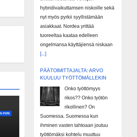
hybridivaikuttamsen niskoille sekä
nyt myös pyrkii syyllistämään
asiakkaat. Nordea yrittää
tuoreeltaa kaataa edelleen
ongelmansa käyttäjiensä niskaan
[...]
PÄÄTOIMITTAJALTA: ARVO
KUULUU TYÖTTÖMÄLLEKIN
Onko työttömyys
rikos?? Onko työtön
rikollinen? On
 PIIRI
Suomessa. Suomessa kun
ihminen vasten tahtoaan joutuu
työttömäksi kohtelu muuttuu