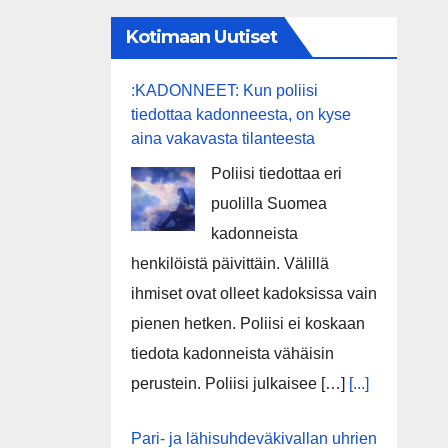
Kotimaan Uutiset
:KADONNEET: Kun poliisi
tiedottaa kadonneesta, on kyse
aina vakavasta tilanteesta
Poliisi tiedottaa eri
puolilla Suomea
kadonneista
henkilöistä päivittäin. Välillä
ihmiset ovat olleet kadoksissa vain
pienen hetken. Poliisi ei koskaan
tiedota kadonneista vähäisin
perustein. Poliisi julkaisee […]
[...]
Pari- ja lähisuhdeväkivallan uhrien