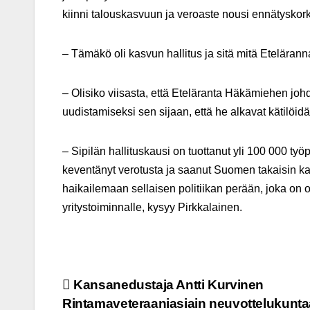
kiinni talouskasvuun ja veroaste nousi ennätyskork
– Tämäkö oli kasvun hallitus ja sitä mitä Eteläran
– Olisiko viisasta, että Eteläranta Häkämiehen joh
uudistamiseksi sen sijaan, että he alkavat kätilöi
– Sipilän hallituskausi on tuottanut yli 100 000 ty
keventänyt verotusta ja saanut Suomen takaisin kasv
haikailemaan sellaisen politiikan perään, joka on ol
yritystoiminnalle, kysyy Pirkkalainen.
Post
Kansanedustaja Antti Kurvinen
Rintamaveteraaniasiain neuvottelukunt