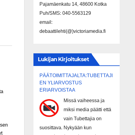
Pajamäenkatu 14, 48600 Kotka
Puh/SMS: 040-5563129
email:
debaattilehti(@)victoriamedia.fi
Lukijan Kirjoitukset
PÄÄTOIMITTAJALTA:TUBETTAJI
EN YLIARVOSTUS
ERIARVOISTAA
ta
Missä vaiheessa ja
miksi media päätti että
vain Tubettajia on
ksen
suosittava. Nykyään kun
yt