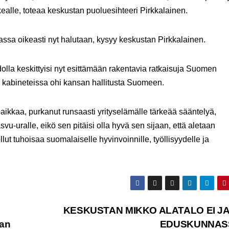
ealle, toteaa keskustan puoluesihteeri Pirkkalainen.
nassa oikeasti nyt halutaan, kysyy keskustan Pirkkalainen.
dolla keskittyisi nyt esittämään rakentavia ratkaisuja Suomen
dä kabineteissa ohi kansan hallitusta Suomeen.
öpaikkaa, purkanut runsaasti yrityselämälle tärkeää sääntelyä,
u-uralle, eikö sen pitäisi olla hyvä sen sijaan, että aletaan
lut tuhoisaa suomalaiselle hyvinvoinnille, työllisyydelle ja
KESKUSTAN MIKKO ALATALO EI J
aan
EDUSKUNNA