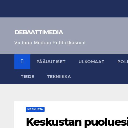
Skip
to
content
DEBAATTIMEDIA
Victoria Median Politiikkasivut
PÄÄUUTISET
ULKOMAAT
POLI
TIEDE
TEKNIIKKA
KESKUSTA
Keskustan puoluesi