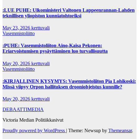
:LUE PUHE: Ulkoministeri Valtonen Lappeenrannan-Lahden
teknillisen yliopiston kunniatohtoriksi
May 23, 2026
kerttuvali
Vasemmistoliitto
:PUHE: Vasemmistoliiton Aino-Kaisa Pekonen:
Eriarvoistumisen pysäyttäminen luo turvallisuutta
May 20, 2026
kerttuvali
Vasemmistoliitto
:KIRJALLINEN KYSYMYS: Vasemmistoliiton Pia Lohikoski:
Missä viipyy Orpon hallituksen drooniohjeistus kunnille?
May 20, 2026
kerttuvali
DEBAATTIMEDIA
Victoria Median Politiikkasivut
Proudly powered by WordPress
|
Theme: Newsup by
Themeansar
.