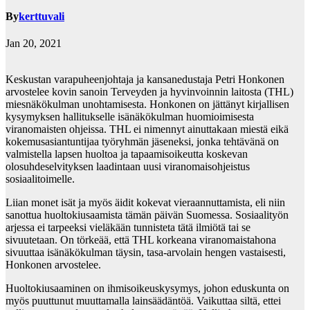
By
kerttuvali
Jan 20, 2021
Keskustan varapuheenjohtaja ja kansanedustaja Petri Honkonen
arvostelee kovin sanoin Terveyden ja hyvinvoinnin laitosta (THL)
miesnäkökulman unohtamisesta. Honkonen on jättänyt kirjallisen
kysymyksen hallitukselle isänäkökulman huomioimisesta
viranomaisten ohjeissa. THL ei nimennyt ainuttakaan miestä eikä
kokemusasiantuntijaa työryhmän jäseneksi, jonka tehtävänä on
valmistella lapsen huoltoa ja tapaamisoikeutta koskevan
olosuhdeselvityksen laadintaan uusi viranomaisohjeistus
sosiaalitoimelle.
Liian monet isät ja myös äidit kokevat vieraannuttamista, eli niin
sanottua huoltokiusaamista tämän päivän Suomessa. Sosiaalityön
arjessa ei tarpeeksi vieläkään tunnisteta tätä ilmiötä tai se
sivuutetaan. On törkeää, että THL korkeana viranomaistahona
sivuuttaa isänäkökulman täysin, tasa-arvolain hengen vastaisesti,
Honkonen arvostelee.
Huoltokiusaaminen on ihmisoikeuskysymys, johon eduskunta on
myös puuttunut muuttamalla lainsäädäntöä. Vaikuttaa siltä, ettei