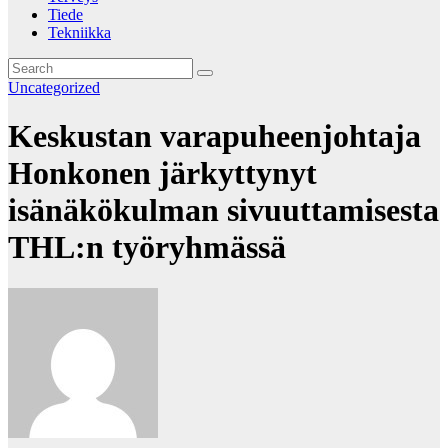
Tiede
Tekniikka
Uncategorized
Keskustan varapuheenjohtaja
Honkonen järkyttynyt
isänäkökulman sivuuttamisesta
THL:n työryhmässä