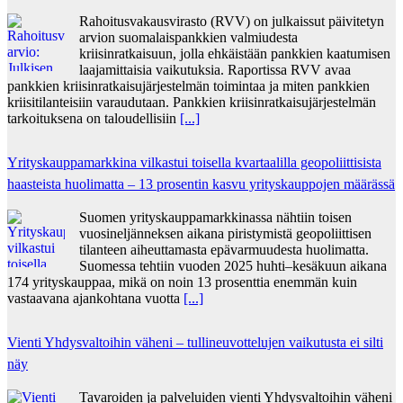
Rahoitusvakausvirasto (RVV) on julkaissut päivitetyn
arvion suomalaispankkien valmiudesta
kriisinratkaisuun, jolla ehkäistään pankkien kaatumisen
laajamittaisia vaikutuksia. Raportissa RVV avaa
pankkien kriisinratkaisujärjestelmän toimintaa ja miten pankkien
kriisitilanteisiin varaudutaan. Pankkien kriisinratkaisujärjestelmän
tarkoituksena on taloudellisiin
[...]
Yrityskauppamarkkina vilkastui toisella kvartaalilla geopoliittisista
haasteista huolimatta – 13 prosentin kasvu yrityskauppojen määrässä
Suomen yrityskauppamarkkinassa nähtiin toisen
vuosineljänneksen aikana piristymistä geopoliittisen
tilanteen aiheuttamasta epävarmuudesta huolimatta.
Suomessa tehtiin vuoden 2025 huhti–kesäkuun aikana
174 yrityskauppaa, mikä on noin 13 prosenttia enemmän kuin
vastaavana ajankohtana vuotta
[...]
Vienti Yhdysvaltoihin väheni – tullineuvottelujen vaikutusta ei silti
näy
Tavaroiden ja palveluiden vienti Yhdysvaltoihin väheni