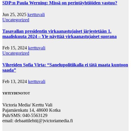
SDP:n Paula Werning: Missä on perintäyhtiöiden vastuu?
Jun 25, 2025
kerttuvali
Uncategorized
Tasavallan presidentin virkaanastujaiset järjestetään 1.
maaliskuuta 2024 – Yle näyttää virkaanastujaiset suorana
Feb 15, 2024
kerttuvali
Uncategorized
Vihreiden Sofia Virta: “Sanelupolitiikalla ei tätä maata kuntoon
saada”
Feb 13, 2024
kerttuvali
YHTEYDENOTOT
Victoria Media/ Kerttu Vali
Pajamäenkatu 14, 48600 Kotka
Puh/SMS: 040-5563129
email: debaattilehti(@)victoriamedia.fi