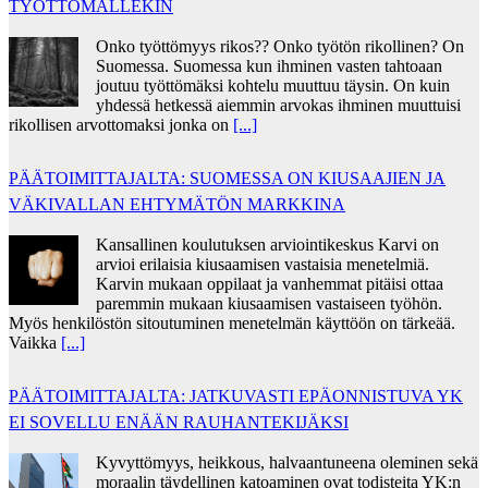
TYÖTTÖMÄLLEKIN
Onko työttömyys rikos?? Onko työtön rikollinen? On
Suomessa. Suomessa kun ihminen vasten tahtoaan
joutuu työttömäksi kohtelu muuttuu täysin. On kuin
yhdessä hetkessä aiemmin arvokas ihminen muuttuisi
rikollisen arvottomaksi jonka on
[...]
PÄÄTOIMITTAJALTA: SUOMESSA ON KIUSAAJIEN JA
VÄKIVALLAN EHTYMÄTÖN MARKKINA
Kansallinen koulutuksen arviointikeskus Karvi on
arvioi erilaisia kiusaamisen vastaisia menetelmiä.
Karvin mukaan oppilaat ja vanhemmat pitäisi ottaa
paremmin mukaan kiusaamisen vastaiseen työhön.
Myös henkilöstön sitoutuminen menetelmän käyttöön on tärkeää.
Vaikka
[...]
PÄÄTOIMITTAJALTA: JATKUVASTI EPÄONNISTUVA YK
EI SOVELLU ENÄÄN RAUHANTEKIJÄKSI
Kyvyttömyys, heikkous, halvaantuneena oleminen sekä
moraalin täydellinen katoaminen ovat todisteita YK:n