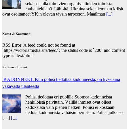
sekä sen alla toimivien organisaatioiden toimista
rauhantekijänä. Lähi-itä, Ukraina sekä aiemman kriisit
ovat osoittaneet YK:n olevan täysin tarpeeton. Maailman
[...]
Kunta & Kaupungit
RSS Error: A feed could not be found at
`https://victoriamedia.site/feed/`; the status code is `200` and content-
type is `text/html`
Kotimaan Uutiset
:KADONNEET: Kun poliisi tiedottaa kadonneesta, on kyse aina
vakavasta tilanteesta
Poliisi tiedottaa eri puolilla Suomea kadonneista
henkilöistä päivittäin. Välillä ihmiset ovat olleet
kadoksissa vain pienen hetken. Poliisi ei koskaan
tiedota kadonneista vähäisin perustein. Poliisi julkaisee
[…]
[...]