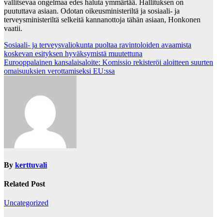
vallitsevaa ongelmaa edes haluta ymmärtää. Hallituksen on
puututtava asiaan. Odotan oikeusministeriltä ja sosiaali- ja
terveysministeriltä selkeitä kannanottoja tähän asiaan, Honkonen
vaatii.
Post
Sosiaali- ja terveysvaliokunta puoltaa ravintoloiden avaamista
koskevan esityksen hyväksymistä muutettuna
navigation
Eurooppalainen kansalaisaloite: Komissio rekisteröi aloitteen suurten
omaisuuksien verottamiseksi EU:ssa
By
kerttuvali
Related Post
Uncategorized