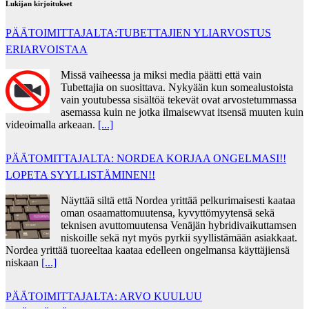
Lukijan kirjoitukset
PÄÄTOIMITTAJALTA:TUBETTAJIEN YLIARVOSTUS
ERIARVOISTAA
Missä vaiheessa ja miksi media päätti että vain
Tubettajia on suosittava. Nykyään kun somealustoista
vain youtubessa sisältöä tekevät ovat arvostetummassa
asemassa kuin ne jotka ilmaisewvat itsensä muuten kuin
videoimalla arkeaan.
[...]
PÄÄTOMITTAJALTA: NORDEA KORJAA ONGELMASI!!
LOPETA SYYLLISTÄMINEN!!
Näyttää siltä että Nordea yrittää pelkurimaisesti kaataa
oman osaamattomuutensa, kyvyttömyytensä sekä
teknisen avuttomuutensa Venäjän hybridivaikuttamsen
niskoille sekä nyt myös pyrkii syyllistämään asiakkaat.
Nordea yrittää tuoreeltaa kaataa edelleen ongelmansa käyttäjiensä
niskaan
[...]
PÄÄTOIMITTAJALTA: ARVO KUULUU