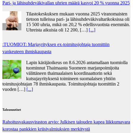
Pari- ja lähisuhdeväkivallan uhrien määrä kasvoi 20 % vuonna 2025
Tilastokeskuksen mukaan vuonna 2025 viranomaisten
tietoon tulleissa pari- ja lähisuhdeväkivaltarikoksissa oli
15 500 uhria, mikä on 20,2 % edellisvuotista enemmän.
Uhreista aikuisia oli 12 200, […]
[...]
:TUOMIOT: Marjayrityksen ex-toimitusjohtaja tuomittiin
vankeuteen ihmiskaupasta
Lapin käräjäoikeus on 8.6.2026 antamallaan tuomiolla
tuominnut Thaimaasta Suomeen marjanpoimijoita
välittäneen thaimaalaisen koordinaattorin sekä
kutsujayrityksenä toimineen suomalaisen yhtiön
toimitusjohtajan 78 ihmiskaupasta. Toimitusjohtaja tuomittiin 2
vuoden […]
[...]
Talousuutiset
Rahoitusvakausviraston arvio: Julkisen talouden kapea liikkumavara
korostaa pankkien kriisivalmiuksien merkitystä