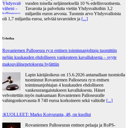
vuoden toisella neljänneksellä 10 % edellisvuotisesta.
Tavaroita ja palveluita vietiin Yhdysvaltoihin 3,2
miljardin euron arvosta. Tuonnin arvo Yhdysvalloista
oli 1,7 miljardia euroa, selviää tavaroiden ja
[...]
Urheilua
Rovaniemen Palloseura ry:n entinen toiminnanjohtaja tuo­mit­tiin
neljän kuu­kau­den eh­dol­li­seen van­keu­teen ka­val­luk­ses­ta – syyte
mak­su­vä­li­ne­pe­tok­ses­ta hy­lät­tiin
Lapin käräjäoikeus on 15.6.2026 antamallaan tuomiolla
tuominnut Rovaniemen Palloseura ry:n entisen
toiminnanjohtajan 4 kuukauden ehdolliseen
vankeusrangaistukseen kavalluksesta. Hänet
velvoitettiin myös maksamaan Rovaniemen Palloseuralle
vahingonkorvausta 8 740 euroa korkoineen sekä valtiolle
[...]
:KUOLLEET: Marko Koivuranta, 48, on kuollut
Rovaniemen Palloseuran entinen pelaaja ja RoPS-