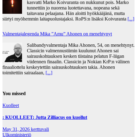
kasvatti Marko Koivuranta on nukkunut pois. Marko
tunnettiin jo nuorena luotettavana, nopeana sekä
taitavana pelaajana. Hän aloitti hyökkääjänä, mutta
siirtyi myöhemmin laitapuolustajaksi. RoPS:n lisäksi Koivuranta
[...]
Valmentajalegenda Mika ”Amu” Ahonen on menehtynyt
Salibandyvalmentaja Mika Ahonen, 54, on menehtynyt.
Classicin valmennustiimin kuulunut Ahonen sai
sairauskohtauksen kesken tiistaina pelatun F-liigan
viidennen finaalin. Classicin ja Nokian KrP:n välinen
finaaliottelu keskeytettiin sairauskohtauksen takia. Ahonen
toimitettiin sairaalaan,
[...]
You missed
Kuolleet
: KUOLLEET: Jutta Zilliacus on kuollut
May 31, 2026
kerttuvali
Ulkoministeriö