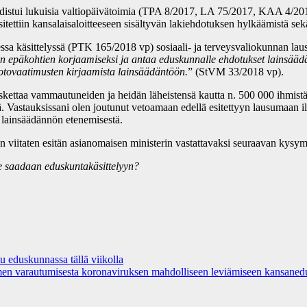
distui lukuisia valtiopäivätoimia (TPA 8/2017, LA 75/2017, KAA 4/2018 
esitettiin kansalaisaloitteeseen sisältyvän lakiehdotuksen hylkäämistä
isessa käsittelyssä (PTK 165/2018 vp) sosiaali- ja terveysvaliokunnan la
män epäkohtien korjaamiseksi ja antaa eduskunnalle ehdotukset lainsää
otovaatimusten kirjaamista lainsäädäntöön.
” (StVM 33/2018 vp).
ttaa vammautuneiden ja heidän läheistensä kautta n. 500 000 ihmistä S
ä. Vastauksissani olen joutunut vetoamaan edellä esitettyyn lausumaan i
n lainsäädännön etenemisestä.
än viitaten esitän asianomaisen ministerin vastattavaksi seuraavan kysy
se saadaan eduskuntakäsittelyyn?
u eduskunnassa tällä viikolla
en varautumisesta koronaviruksen mahdolliseen leviämiseen kansanedu