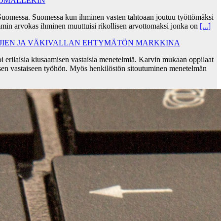
TÖMÄLLEKIN
Suomessa. Suomessa kun ihminen vasten tahtoaan joutuu työttömäksi
min arvokas ihminen muuttuisi rikollisen arvottomaksi jonka on
[...]
AJIEN JA VÄKIVALLAN EHTYMÄTÖN MARKKINA
i erilaisia kiusaamisen vastaisia menetelmiä. Karvin mukaan oppilaat
sen vastaiseen työhön. Myös henkilöstön sitoutuminen menetelmän