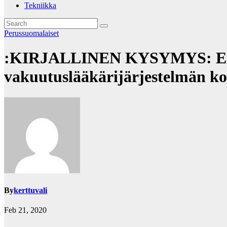
Tekniikka
Perussuomalaiset
:KIRJALLINEN KYSYMYS: Edusta
vakuutuslääkärijärjestelmän ko
By
kerttuvali
Feb 21, 2020