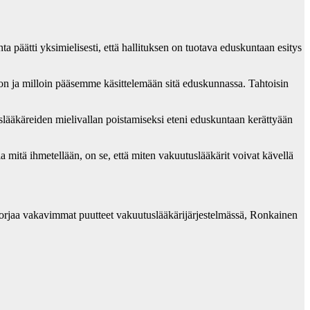
a päätti yksimielisesti, että hallituksen on tuotava eduskuntaan esitys
u on ja milloin pääsemme käsittelemään sitä eduskunnassa. Tahtoisin
slääkäreiden mielivallan poistamiseksi eteni eduskuntaan kerättyään
a mitä ihmetellään, on se, että miten vakuutuslääkärit voivat kävellä
i korjaa vakavimmat puutteet vakuutuslääkärijärjestelmässä, Ronkainen