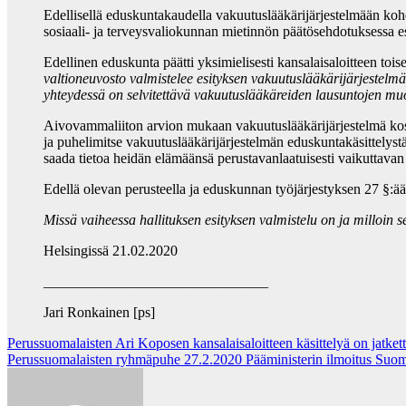
Edellisellä eduskuntakaudella vakuutuslääkärijärjestelmään koh
sosiaali- ja terveysvaliokunnan mietinnön päätösehdotuksessa 
Edellinen eduskunta päätti yksimielisesti kansalaisaloitteen to
valtioneuvosto valmistelee esityksen vakuutuslääkärijärjestel
yhteydessä on selvitettävä vakuutuslääkäreiden lausuntojen mu
Aivovammaliiton arvion mukaan vakuutuslääkärijärjestelmä koske
ja puhelimitse vakuutuslääkärijärjestelmän eduskuntakäsittelyst
saada tietoa heidän elämäänsä perustavanlaatuisesti vaikuttava
Edellä olevan perusteella ja eduskunnan työjärjestyksen 27 §:ä
Missä vaiheessa hallituksen esityksen valmistelu on ja milloin 
Helsingissä 21.02.2020
_______________________________
Jari Ronkainen [ps]
Post
Perussuomalaisten Ari Koposen kansalaisaloitteen käsittelyä on jatkett
Perussuomalaisten ryhmäpuhe 27.2.2020 Pääministerin ilmoitus Suom
navigation