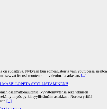
jia on suosittava. Nykyään kun somealustoista vain youtubessa sisältöä
lmaisewvat itsensä muuten kuin videoimalla arkeaan.
[...]
MASI!! LOPETA SYYLLISTÄMINEN!!
taa oman osaamattomuutensa, kyvyttömyytensä sekä teknisen
ekä nyt myös pyrkii syyllistämään asiakkaat. Nordea yrittää
skaan
[...]