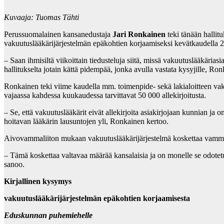
Kuvaaja: Tuomas Tähti
Perussuomalainen kansanedustaja
Jari Ronkainen
teki tänään hallit
vakuutuslääkärijärjestelmän epäkohtien korjaamiseksi kevätkaudella 
– Saan ihmisiltä viikoittain tiedusteluja siitä, missä vakuutuslääkäri
hallitukselta jotain kättä pidempää, jonka avulla vastata kysyjille, Ron
Ronkainen teki viime kaudella mm. toimenpide- sekä lakialoitteen vaku
vajaassa kahdessa kuukaudessa tarvittavat 50 000 allekirjoitusta.
– Se, että vakuutuslääkärit eivät allekirjoita asiakirjojaan kunnian j
hoitavan lääkärin lausuntojen yli, Ronkainen kertoo.
Aivovammaliiton mukaan vakuutuslääkärijärjestelmä koskettaa vammau
– Tämä koskettaa valtavaa määrää kansalaisia ja on monelle se odotetu
sanoo.
K
irjallinen kysymys
vakuutuslääkärijärjestelmän epäkohtien korjaamisesta
Eduskunnan puhemiehelle