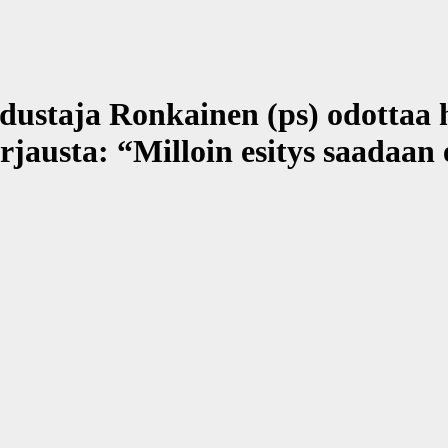
ja Ronkainen (ps) odottaa ha
rjausta: “Milloin esitys saadaa