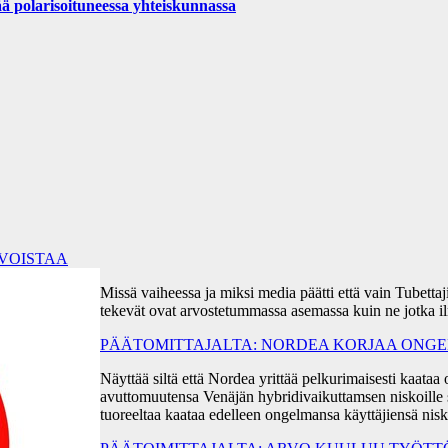
ä polarisoituneessa yhteiskunnassa
RVOISTAA
Missä vaiheessa ja miksi media päätti että vain Tubetta
tekevät ovat arvostetummassa asemassa kuin ne jotka i
PÄÄTOMITTAJALTA: NORDEA KORJAA ONGEL
Näyttää siltä että Nordea yrittää pelkurimaisesti kaa
avuttomuutensa Venäjän hybridivaikuttamsen niskoille s
tuoreeltaa kaataa edelleen ongelmansa käyttäjiensä ni