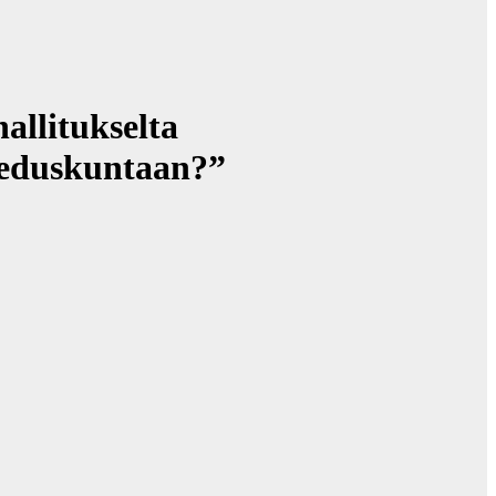
llitukselta
n eduskuntaan?”