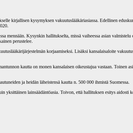
ukselle kirjallisen kysymyksen vakuutuslääkäriasiassa. Edellinen eduskunt
2020.
asiassa mennään. Kysynkin hallitukselta, missä vaiheessa asian valmistel
kainen perustelee.
utuslääkärijärjestelmän korjaamiseksi. Lisäksi kansalaisaloite vakuutu
a omantunnon kautta on monen kansalaisen oikeustajua vastaan. Toinen asi
tuneiden ja heidän läheistensä kautta n. 500 000 ihmistä Suomessa.
in yksittäinen lainsäädäntöasia. Toivon, että hallituksen esitys aidost