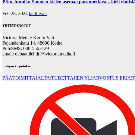
PS:n Junnila: Suomen kielen asemaa parannettava – kieli yhdistä
Feb 28, 2024
kerttuvali
YHTEYDENOTOT
Victoria Media/ Kerttu Vali
Pajamäenkatu 14, 48600 Kotka
Puh/SMS: 040-5563129
email: debaattilehti(@)victoriamedia.fi
Lukijan kirjoitukset
PÄÄTOIMITTAJALTA:TUBETTAJIEN YLIARVOSTUS ERIA