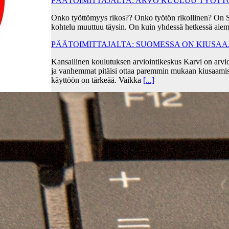
PÄÄTOIMITTAJALTA: ARVO KUULUU TYÖT
Onko työttömyys rikos?? Onko työtön rikollinen? On 
kohtelu muuttuu täysin. On kuin yhdessä hetkessä aiem
PÄÄTOIMITTAJALTA: SUOMESSA ON KIUSA
Kansallinen koulutuksen arviointikeskus Karvi on arvio
ja vanhemmat pitäisi ottaa paremmin mukaan kiusaami
käyttöön on tärkeää. Vaikka
[...]