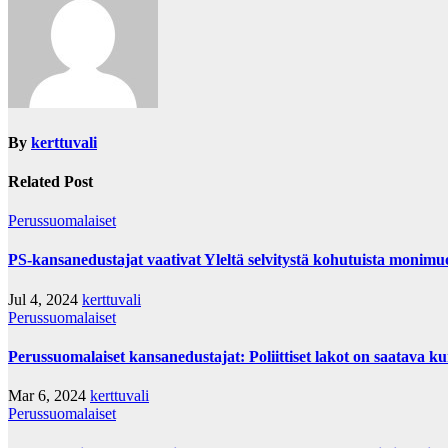
By
kerttuvali
Related Post
Perussuomalaiset
PS-kansanedustajat vaativat Yleltä selvitystä kohutuista monimu
Jul 4, 2024
kerttuvali
Perussuomalaiset
Perussuomalaiset kansanedustajat: Poliittiset lakot on saatava ku
Mar 6, 2024
kerttuvali
Perussuomalaiset