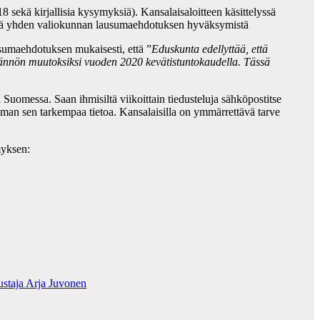
sekä kirjallisia kysymyksiä). Kansalaisaloitteen käsittelyssä
 sekä yhden valiokunnan lausumaehdotuksen hyväksymistä
usumaehdotuksen mukaisesti, että ”
Eduskunta edellyttää, että
dännön muutoksiksi vuoden 2020 kevätistuntokaudella. Tässä
uomessa. Saan ihmisiltä viikoittain tiedusteluja sähköpostitse
lman sen tarkempaa tietoa. Kansalaisilla on ymmärrettävä tarve
myksen:
staja Arja Juvonen