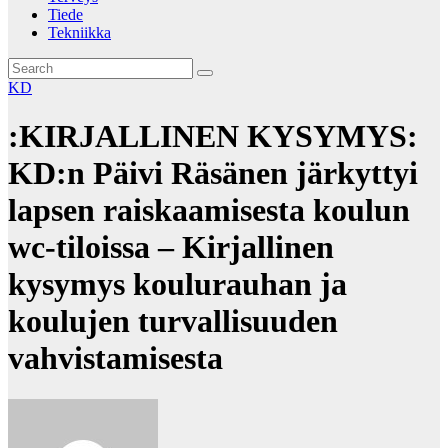
Tiede
Tekniikka
KD
:KIRJALLINEN KYSYMYS:
KD:n Päivi Räsänen järkyttyi
lapsen raiskaamisesta koulun
wc-tiloissa – Kirjallinen
kysymys koulurauhan ja
koulujen turvallisuuden
vahvistamisesta