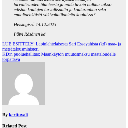
turvallisuuden tilanteesta ja millä tavoin hallitus aikoo
edistää koulujen turvallisuutta ja koulurauhaa sekä
ennaltaehkäistä väkivaltatilanteita kouluissa?
Helsingissä 14.12.2023
Päivi Räsänen kd
Post
LUE ESITTELY: Lapinlahtelaisesta Sari Essayahista (kd) maa- ja
metsätalousministeri
navigation
KD:n puoluehallitus: Maankäytön muutosmaksu maataloudelle
torpattava
By
kerttuvali
Related Post