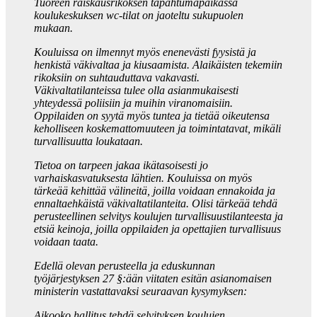
Tuoreen raiskausrikoksen tapahtumapaikassa
koulukeskuksen wc-tilat on jaoteltu sukupuolen
mukaan.
Kouluissa on ilmennyt myös enenevästi fyysistä ja
henkistä väkivaltaa ja kiusaamista. Alaikäisten tekemiin
rikoksiin on suhtauduttava vakavasti.
Väkivaltatilanteissa tulee olla asianmukaisesti
yhteydessä poliisiin ja muihin viranomaisiin.
Oppilaiden on syytä myös tuntea ja tietää oikeutensa
keholliseen koskemattomuuteen ja toimintatavat, mikäli
turvallisuutta loukataan.
Tietoa on tarpeen jakaa ikätasoisesti jo
varhaiskasvatuksesta lähtien. Kouluissa on myös
tärkeää kehittää välineitä, joilla voidaan ennakoida ja
ennaltaehkäistä väkivaltatilanteita. Olisi tärkeää tehdä
perusteellinen selvitys koulujen turvallisuustilanteesta ja
etsiä keinoja, joilla oppilaiden ja opettajien turvallisuus
voidaan taata.
Edellä olevan perusteella ja eduskunnan
työjärjestyksen 27 §:ään viitaten esitän asianomaisen
ministerin vastattavaksi seuraavan kysymyksen:
Aikooko hallitus tehdä selvityksen koulujen