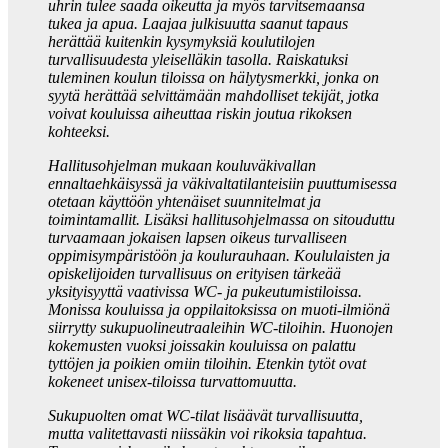
uhrin tulee saada oikeutta ja myös tarvitsemaansa
tukea ja apua. Laajaa julkisuutta saanut tapaus
herättää kuitenkin kysymyksiä koulutilojen
turvallisuudesta yleiselläkin tasolla. Raiskatuksi
tuleminen koulun tiloissa on hälytysmerkki, jonka on
syytä herättää selvittämään mahdolliset tekijät, jotka
voivat kouluissa aiheuttaa riskin joutua rikoksen
kohteeksi.
Hallitusohjelman mukaan kouluväkivallan
ennaltaehkäisyssä ja väkivaltatilanteisiin puuttumisessa
otetaan käyttöön yhtenäiset suunnitelmat ja
toimintamallit. Lisäksi hallitusohjelmassa on sitouduttu
turvaamaan jokaisen lapsen oikeus turvalliseen
oppimisympäristöön ja koulurauhaan. Koululaisten ja
opiskelijoiden turvallisuus on erityisen tärkeää
yksityisyyttä vaativissa WC- ja pukeutumistiloissa.
Monissa kouluissa ja oppilaitoksissa on muoti-ilmiönä
siirrytty sukupuolineutraaleihin WC-tiloihin. Huonojen
kokemusten vuoksi joissakin kouluissa on palattu
tyttöjen ja poikien omiin tiloihin. Etenkin tytöt ovat
kokeneet unisex-tiloissa turvattomuutta.
Sukupuolten omat WC-tilat lisäävät turvallisuutta,
mutta valitettavasti niissäkin voi rikoksia tapahtua.