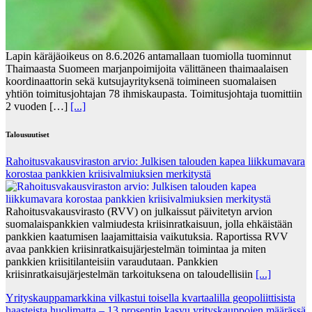
Lapin käräjäoikeus on 8.6.2026 antamallaan tuomiolla tuominnut
Thaimaasta Suomeen marjanpoimijoita välittäneen thaimaalaisen
koordinaattorin sekä kutsujayrityksenä toimineen suomalaisen
yhtiön toimitusjohtajan 78 ihmiskaupasta. Toimitusjohtaja tuomittiin
2 vuoden […]
[...]
Talousuutiset
Rahoitusvakausviraston arvio: Julkisen talouden kapea liikkumavara
korostaa pankkien kriisivalmiuksien merkitystä
Rahoitusvakausvirasto (RVV) on julkaissut päivitetyn arvion
suomalaispankkien valmiudesta kriisinratkaisuun, jolla ehkäistään
pankkien kaatumisen laajamittaisia vaikutuksia. Raportissa RVV
avaa pankkien kriisinratkaisujärjestelmän toimintaa ja miten
pankkien kriisitilanteisiin varaudutaan. Pankkien
kriisinratkaisujärjestelmän tarkoituksena on taloudellisiin
[...]
Yrityskauppamarkkina vilkastui toisella kvartaalilla geopoliittisista
haasteista huolimatta – 13 prosentin kasvu yrityskauppojen määrässä