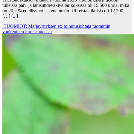
tulleissa pari- ja lähisuhdeväkivaltarikoksissa oli 15 500 uhria, mikä
on 20,2 % edellisvuotista enemmän. Uhreista aikuisia oli 12 200,
[…]
[...]
:TUOMIOT: Marjayrityksen ex-toimitusjohtaja tuomittiin
vankeuteen ihmiskaupasta