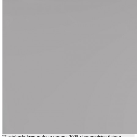
Tilastokeskuksen mukaan vuonna 2025 viranomaisten tietoon