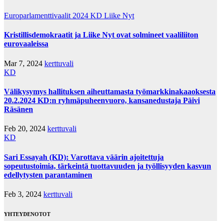
Europarlamenttivaalit 2024
KD
Liike Nyt
Kristillisdemokraatit ja Liike Nyt ovat solmineet vaaliliiton
eurovaaleissa
Mar 7, 2024
kerttuvali
KD
Välikysymys hallituksen aiheuttamasta työmarkkinakaaoksesta
20.2.2024 KD:n ryhmäpuheenvuoro, kansanedustaja Päivi
Räsänen
Feb 20, 2024
kerttuvali
KD
Sari Essayah (KD): Varottava väärin ajoitettuja
sopeutustoimia, tärkeintä tuottavuuden ja työllisyyden kasvun
edellytysten parantaminen
Feb 3, 2024
kerttuvali
YHTEYDENOTOT