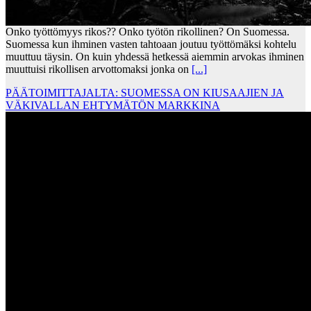
Onko työttömyys rikos?? Onko työtön rikollinen? On Suomessa.
Suomessa kun ihminen vasten tahtoaan joutuu työttömäksi kohtelu
muuttuu täysin. On kuin yhdessä hetkessä aiemmin arvokas ihminen
muuttuisi rikollisen arvottomaksi jonka on
[...]
PÄÄTOIMITTAJALTA: SUOMESSA ON KIUSAAJIEN JA
VÄKIVALLAN EHTYMÄTÖN MARKKINA