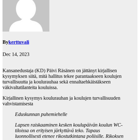
By
kerttuvali
Dec 14, 2023
Kansanedustaja (KD) Päivi Räsänen on jättänyt kirjallisen
kysymyksen siitä, mitä hallitus tekee parantaakseen koulujen
turvallisuutta ja koulurauhaa sekä ennaltaehkäistäkseen
väkivaltatilanteita kouluissa.
Kirjallinen kysymys koulurauhan ja koulujen turvallisuuden
vahvistamisesta
Eduskunnan puhemiehelle
Lapsen raiskaaminen kesken koulupäivän koulun WC-
tiloissa on erityisen järkyttävä teko. Tapaus
luonnollisesti etenee rikostutkintana poliisille. Rikoksen