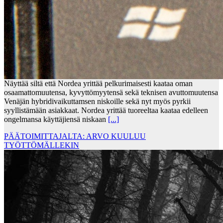
Näyttää siltä että Nordea yrittää pelkurimaisesti kaataa oman
osaamattomuutensa, kyvyttömyytensä sekä teknisen avuttomuutensa
Venäjän hybridivaikuttamsen niskoille sekä nyt myös pyrkii
syyllistämään asiakkaat. Nordea yrittää tuoreeltaa kaataa edelleen
ongelmansa käyttäjiensä niskaan
[...]
PÄÄTOIMITTAJALTA: ARVO KUULUU
TYÖTTÖMÄLLEKIN