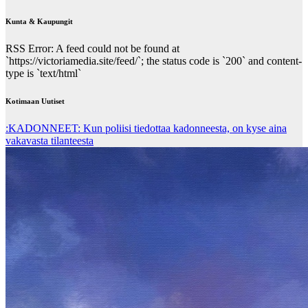
Kunta & Kaupungit
RSS Error: A feed could not be found at
`https://victoriamedia.site/feed/`; the status code is `200` and content-
type is `text/html`
Kotimaan Uutiset
:KADONNEET: Kun poliisi tiedottaa kadonneesta, on kyse aina
vakavasta tilanteesta