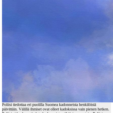
Poliisi tiedottaa eri puolilla Suomea kadonneista henkilöistä
päivittäin. Välillä ihmiset ovat olleet kadoksissa vain pienen hetken.