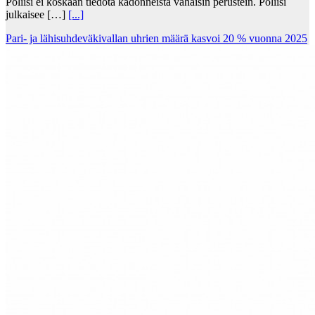
Poliisi ei koskaan tiedota kadonneista vähäisin perustein. Poliisi
julkaisee […]
[...]
Pari- ja lähisuhdeväkivallan uhrien määrä kasvoi 20 % vuonna 2025