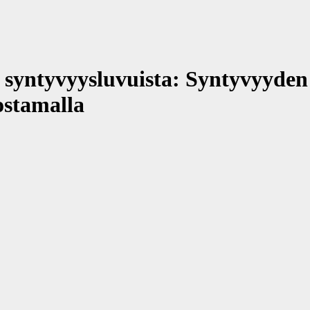
ntyvyysluvuista: Syntyvyyden l
ostamalla