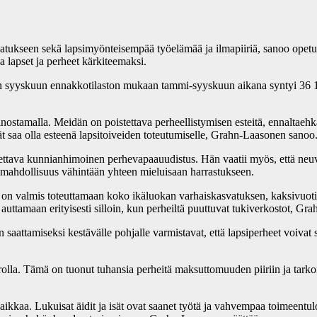
svatukseen sekä lapsimyönteisempää työelämää ja ilmapiiriä, sanoo op
 lapset ja perheet kärkiteemaksi.
en syyskuun ennakkotilaston mukaan tammi-syyskuun aikana syntyi 36 
nostamalla. Meidän on poistettava perheellistymisen esteitä, ennaltaehk
ät saa olla esteenä lapsitoiveiden toteutumiselle, Grahn-Laasonen sanoo
ttava kunnianhimoinen perhevapaauudistus. Hän vaatii myös, että neuvol
lla mahdollisuus vähintään yhteen mieluisaan harrastukseen.
n valmis toteuttamaan koko ikäluokan varhaiskasvatuksen, kaksivuotis
uttamaan erityisesti silloin, kun perheiltä puuttuvat tukiverkostot, Gr
en saattamiseksi kestävälle pohjalle varmistavat, että lapsiperheet voiva
olla. Tämä on tuonut tuhansia perheitä maksuttomuuden piiriin ja tarkoi
ikkaa. Lukuisat äidit ja isät ovat saanet työtä ja vahvempaa toimeentu