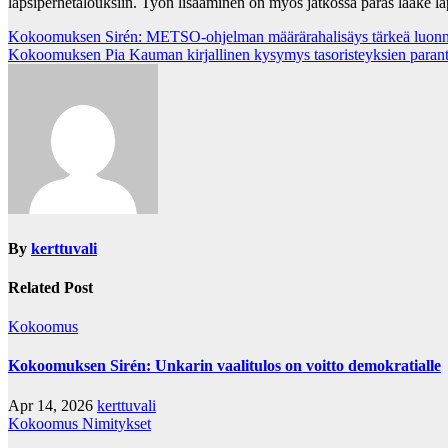
lapsiperhetalouksiin. Työn lisääminen on myös jatkossa paras lääke 
Post
Kokoomuksen Sirén: METSO-ohjelman määrärahalisäys tärkeä luonn
Kokoomuksen Pia Kauman kirjallinen kysymys tasoristeyksien parant
navigation
By
kerttuvali
Related Post
Kokoomus
Kokoomuksen Sirén: Unkarin vaalitulos on voitto demokratialle
Apr 14, 2026
kerttuvali
Kokoomus
Nimitykset