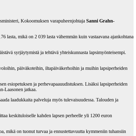
etusministeri, Kokoomuksen varapuheenjohtaja
Sanni Grahn-
176 lasta, mikä on 2 039 lasta vähemmän kuin vastaavana ajankohtana
äistävä syrjäytymistä ja tehtävä yhteiskunnasta lapsimyönteisempi.
.
oihin, päiväkoteihin, iltapäiväkerhoihin ja muihin lapsiperheiden
en esiopetuksen ja perhevapaauudistuksen. Lisäksi lapsiperheiden
ahn-Laasonen jatkaa.
t saada laadukkaita palveluja myös tulevaisuudessa. Talouden ja
ttaa keskituloiselle kahden lapsen perheelle yli 1200 euron
loa, mikä on tuonut turvaa ja ennustettavuutta kymmeniin tuhansiin