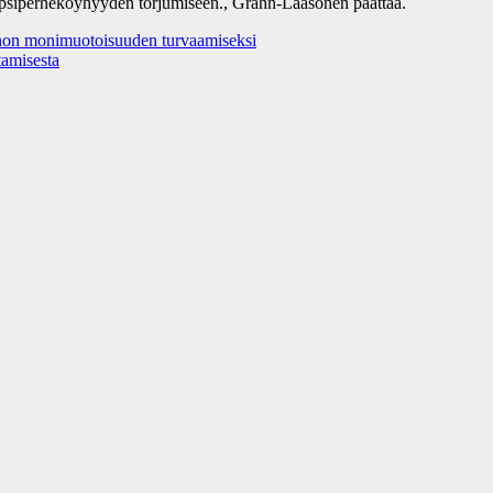
lapsiperheköyhyyden torjumiseen., Grahn-Laasonen päättää.
on monimuotoisuuden turvaamiseksi
amisesta