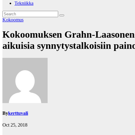
Tekniikka
Kokoomus
Kokoomuksen Grahn-Laasonen sy
aikuisia synnytystalkoisiin pain
By
kerttuvali
Oct 25, 2018