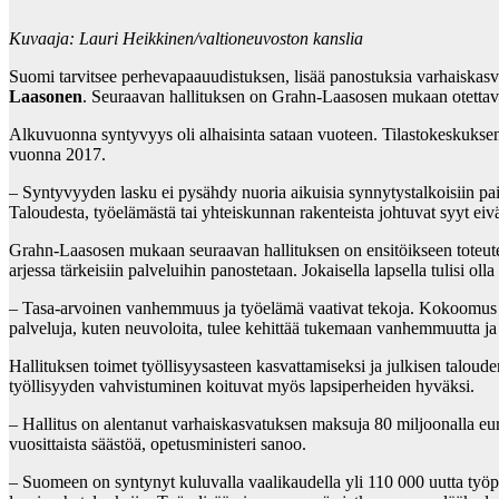
Kuvaaja: Lauri Heikkinen/valtioneuvoston kanslia
Suomi tarvitsee perhevapaauudistuksen, lisää panostuksia varhaiska
Laasonen
. Seuraavan hallituksen on Grahn-Laasosen mukaan otettava
Alkuvuonna syntyvyys oli alhaisinta sataan vuoteen. Tilastokeskuks
vuonna 2017.
– Syntyvyyden lasku ei pysähdy nuoria aikuisia synnytystalkoisiin pai
Taloudesta, työelämästä tai yhteiskunnan rakenteista johtuvat syyt eiv
Grahn-Laasosen mukaan seuraavan hallituksen on ensitöikseen toteute
arjessa tärkeisiin palveluihin panostetaan. Jokaisella lapsella tulisi o
– Tasa-arvoinen vanhemmuus ja työelämä vaativat tekoja. Kokoomus o
palveluja, kuten neuvoloita, tulee kehittää tukemaan vanhemmuutta ja a
Hallituksen toimet työllisyysasteen kasvattamiseksi ja julkisen taloud
työllisyyden vahvistuminen koituvat myös lapsiperheiden hyväksi.
– Hallitus on alentanut varhaiskasvatuksen maksuja 80 miljoonalla eur
vuosittaista säästöä, opetusministeri sanoo.
– Suomeen on syntynyt kuluvalla vaalikaudella yli 110 000 uutta työpa