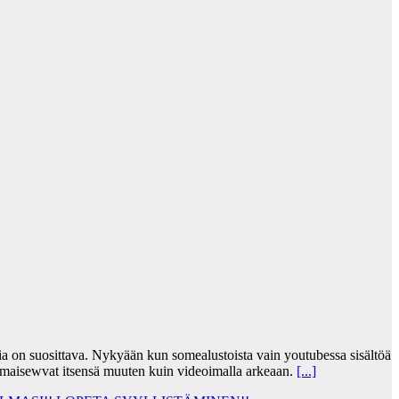
jia on suosittava. Nykyään kun somealustoista vain youtubessa sisältöä
lmaisewvat itsensä muuten kuin videoimalla arkeaan.
[...]