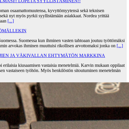
MASI!! LOPETA SYYLLISTÄMINEN!!
taa oman osaamattomuutensa, kyvyttömyytensä sekä teknisen
ekä nyt myös pyrkii syyllistämään asiakkaat. Nordea yrittää
skaan
[...]
TÖMÄLLEKIN
Suomessa. Suomessa kun ihminen vasten tahtoaan joutuu työttömäksi
min arvokas ihminen muuttuisi rikollisen arvottomaksi jonka on
[...]
AJIEN JA VÄKIVALLAN EHTYMÄTÖN MARKKINA
i erilaisia kiusaamisen vastaisia menetelmiä. Karvin mukaan oppilaat
sen vastaiseen työhön. Myös henkilöstön sitoutuminen menetelmän