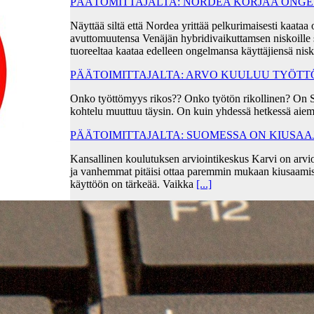
PÄÄTOMITTAJALTA: NORDEA KORJAA ONGEL
Näyttää siltä että Nordea yrittää pelkurimaisesti kaa
avuttomuutensa Venäjän hybridivaikuttamsen niskoille s
tuoreeltaa kaataa edelleen ongelmansa käyttäjiensä ni
PÄÄTOIMITTAJALTA: ARVO KUULUU TYÖT
Onko työttömyys rikos?? Onko työtön rikollinen? On 
kohtelu muuttuu täysin. On kuin yhdessä hetkessä aiem
PÄÄTOIMITTAJALTA: SUOMESSA ON KIUSA
Kansallinen koulutuksen arviointikeskus Karvi on arvio
ja vanhemmat pitäisi ottaa paremmin mukaan kiusaami
käyttöön on tärkeää. Vaikka
[...]