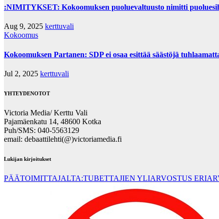
:NIMITYKSET: Kokoomuksen puoluevaltuusto nimitti puoluesih
Aug 9, 2025
kerttuvali
Kokoomus
Kokoomuksen Partanen: SDP ei osaa esittää säästöjä tuhlaamatta n
Jul 2, 2025
kerttuvali
YHTEYDENOTOT
Victoria Media/ Kerttu Vali
Pajamäenkatu 14, 48600 Kotka
Puh/SMS: 040-5563129
email: debaattilehti(@)victoriamedia.fi
Lukijan kirjoitukset
PÄÄTOIMITTAJALTA:TUBETTAJIEN YLIARVOSTUS ERIA