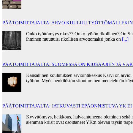
PÄÄTOIMITTAJALTA: ARVO KUULUU TYÖTTÖMÄLLEKIN
Onko työttömyys rikos?? Onko työtön rikollinen? On Su
ihminen muuttuisi rikollisen arvottomaksi jonka on
[...]
PÄÄTOIMITTAJALTA: SUOMESSA ON KIUSAAJIEN JA V
Kansallinen koulutuksen arviointikeskus Karvi on arvioi
työhön. Myös henkilöstön sitoutuminen menetelmän käyt
PÄÄTOIMITTAJALTA: JATKUVASTI EPÄONNISTUVA YK E
Kyvyttömyys, heikkous, halvaantuneena oleminen sekä mora
aiemman kriisit ovat osoittaneet YK:n olevan täysin tar