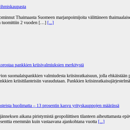
 ihmiskaupasta
uominnut Thaimaasta Suomeen marjanpoimijoita välittäneen thaimaalaise
ja tuomittiin 2 vuoden […]
[...]
orostaa pankkien kriisivalmiuksien merkitystä
vion suomalaispankkien valmiudesta kriisinratkaisuun, jolla ehkäistään
nkkien kriisitilanteisiin varaudutaan. Pankkien kriisinratkaisujärjestelm
haasteista huolimatta – 13 prosentin kasvu yrityskauppojen määrässä
änneksen aikana piristymistä geopoliittisen tilanteen aiheuttamasta e
osenttia enemmän kuin vastaavana ajankohtana vuotta
[...]