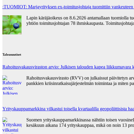
:TUOMIOT: Marjayrityksen ex-toimitusjohtaja tuomittiin vankeuteen
Lapin käräjäoikeus on 8.6.2026 antamallaan tuomiolla t
yhtiön toimitusjohtajan 78 ihmiskaupasta. Toimitusjohta
Talousuutiset
Rahoitusvakausviraston arvio: Julkisen talouden kapea liikkumavara k
Rahoitusvakausvirasto (RVV) on julkaissut päivitetyn ar
pankkien kriisinratkaisujärjestelmän toimintaa ja miten pa
Yrityskauppamarkkina vilkastui toisella kvartaalilla geopoliittisista 
Suomen yrityskauppamarkkinassa nähtiin toisen vuosinelj
kesäkuun aikana 174 yrityskauppaa, mikä on noin 13 pr