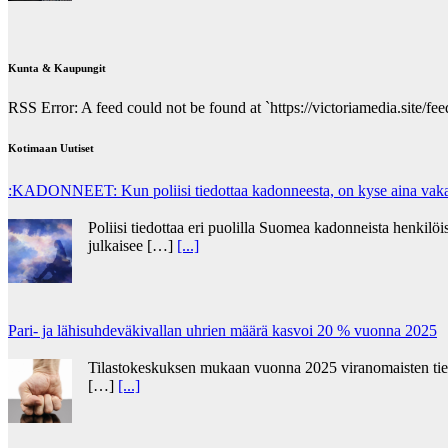
Kunta & Kaupungit
RSS Error: A feed could not be found at `https://victoriamedia.site/feed
Kotimaan Uutiset
:KADONNEET: Kun poliisi tiedottaa kadonneesta, on kyse aina vakav
Poliisi tiedottaa eri puolilla Suomea kadonneista henkilöis
julkaisee […]
[...]
Pari- ja lähisuhdeväkivallan uhrien määrä kasvoi 20 % vuonna 2025
Tilastokeskuksen mukaan vuonna 2025 viranomaisten tietoo
[…]
[...]