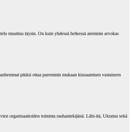
telu muuttuu täysin. On kuin yhdessä hetkessä aiemmin arvokas
a vanhemmat pitäisi ottaa paremmin mukaan kiusaamisen vastaiseen
ien organisaatioiden toimista rauhantekijänä. Lähi-itä, Ukraina sekä