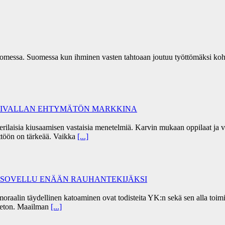
omessa. Suomessa kun ihminen vasten tahtoaan joutuu työttömäksi koh
ÄKIVALLAN EHTYMÄTÖN MARKKINA
 erilaisia kiusaamisen vastaisia menetelmiä. Karvin mukaan oppilaat j
töön on tärkeää. Vaikka
[...]
I SOVELLU ENÄÄN RAUHANTEKIJÄKSI
alin täydellinen katoaminen ovat todisteita YK:n sekä sen alla toimiv
peeton. Maailman
[...]