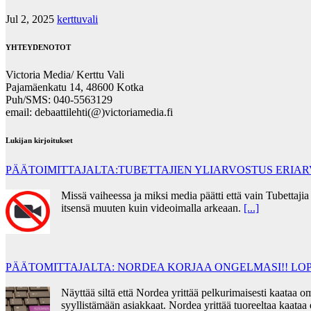
Jul 2, 2025
kerttuvali
YHTEYDENOTOT
Victoria Media/ Kerttu Vali
Pajamäenkatu 14, 48600 Kotka
Puh/SMS: 040-5563129
email: debaattilehti(@)victoriamedia.fi
Lukijan kirjoitukset
PÄÄTOIMITTAJALTA:TUBETTAJIEN YLIARVOSTUS ERIA
Missä vaiheessa ja miksi media päätti että vain Tubettaj
itsensä muuten kuin videoimalla arkeaan.
[...]
PÄÄTOMITTAJALTA: NORDEA KORJAA ONGELMASI!! LOP
Näyttää siltä että Nordea yrittää pelkurimaisesti kaata
syyllistämään asiakkaat. Nordea yrittää tuoreeltaa kaata