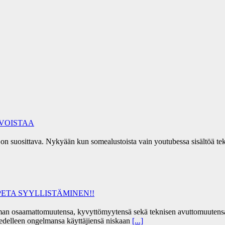
RVOISTAA
ia on suosittava. Nykyään kun somealustoista vain youtubessa sisältöä 
ETA SYYLLISTÄMINEN!!
a oman osaamattomuutensa, kyvyttömyytensä sekä teknisen avuttomuutens
a edelleen ongelmansa käyttäjiensä niskaan
[...]