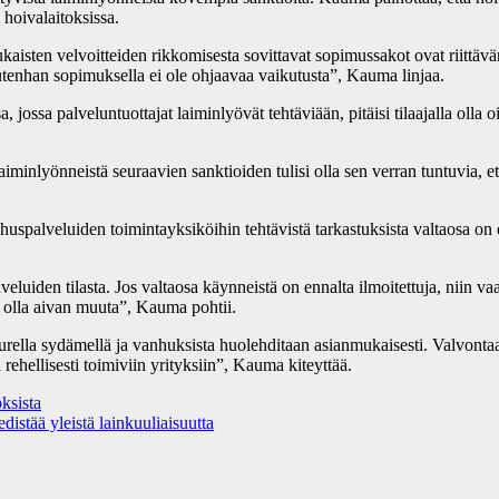
 hoivalaitoksissa.
mukaisten velvoitteiden rikkomisesta sovittavat sopimussakot ovat riitt
utenhan sopimuksella ei ole ohjaavaa vaikutusta”, Kauma linjaa.
sa, jossa palveluntuottajat laiminlyövät tehtäviään, pitäisi tilaajalla oll
iminlyönneistä seuraavien sanktioiden tulisi olla sen verran tuntuvia, et
lveluiden toimintayksiköihin tehtävistä tarkastuksista valtaosa on enn
eluiden tilasta. Jos valtaosa käynneistä on ennalta ilmoitettuja, niin v
n olla aivan muuta”, Kauma pohtii.
uurella sydämellä ja vanhuksista huolehditaan asianmukaisesti. Valvontaa
 rehellisesti toimiviin yrityksiin”, Kauma kiteyttää.
ksista
tää yleistä lainkuuliaisuutta