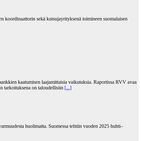
n koordinaattorin sekä kutsujayrityksenä toimineen suomalaisen
 pankkien kaatumisen laajamittaisia vaikutuksia. Raportissa RVV avaa
än tarkoituksena on taloudellisiin
[...]
pävarmuudesta huolimatta. Suomessa tehtiin vuoden 2025 huhti–