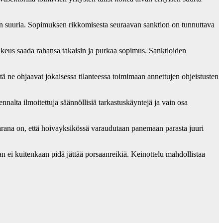
ävän suuria. Sopimuksen rikkomisesta seuraavan sanktion on tunnuttava
a oikeus saada rahansa takaisin ja purkaa sopimus. Sanktioiden
tä ne ohjaavat jokaisessa tilanteessa toimimaan annettujen ohjeistusten
alta ilmoitettuja säännöllisiä tarkastuskäyntejä ja vain osa
aarana on, että hoivayksikössä varaudutaan panemaan parasta juuri
n ei kuitenkaan pidä jättää porsaanreikiä. Keinottelu mahdollistaa