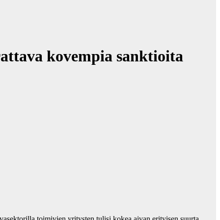
ttava kovempia sanktioita
ktorilla toimivien yritysten tulisi kokea aivan erityisen suurta