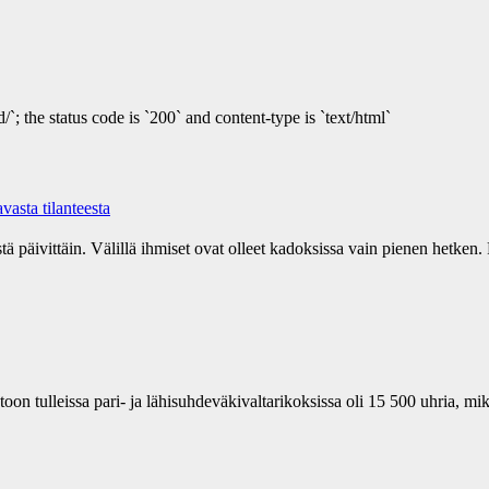
/`; the status code is `200` and content-type is `text/html`
asta tilanteesta
tä päivittäin. Välillä ihmiset ovat olleet kadoksissa vain pienen hetken. 
n tulleissa pari- ja lähisuhdeväkivaltarikoksissa oli 15 500 uhria, mi