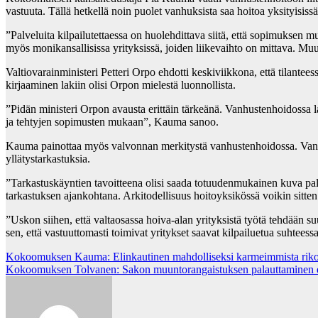
vastuuta. Tällä hetkellä noin puolet vanhuksista saa hoitoa yksityisissä
”Palveluita kilpailutettaessa on huolehdittava siitä, että sopimuksen 
myös monikansallisissa yrityksissä, joiden liikevaihto on mittava. Mu
Valtiovarainministeri Petteri Orpo ehdotti keskiviikkona, että tilantees
kirjaaminen lakiin olisi Orpon mielestä luonnollista.
”Pidän ministeri Orpon avausta erittäin tärkeänä. Vanhustenhoidossa la
ja tehtyjen sopimusten mukaan”, Kauma sanoo.
Kauma painottaa myös valvonnan merkitystä vanhustenhoidossa. Vanhuspa
yllätystarkastuksia.
”Tarkastuskäyntien tavoitteena olisi saada totuudenmukainen kuva palv
tarkastuksen ajankohtana. Arkitodellisuus hoitoyksikössä voikin sitte
”Uskon siihen, että valtaosassa hoiva-alan yrityksistä työtä tehdään s
sen, että vastuuttomasti toimivat yritykset saavat kilpailuetua suhteessa
Post
Kokoomuksen Kauma: Elinkautinen mahdolliseksi karmeimmista riko
Kokoomuksen Tolvanen: Sakon muuntorangaistuksen palauttaminen edis
navigation