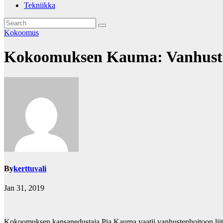
Tekniikka
Kokoomus
Kokoomuksen Kauma: Vanhustenh
By
kerttuvali
Jan 31, 2019
Kokoomuksen kansanedustaja Pia Kauma vaatii vanhustenhoitoon liittyvi