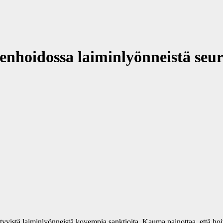
oidossa laiminlyönneistä seura
stä laiminlyönneistä kovempia sanktioita. Kauma painottaa, että hoivase