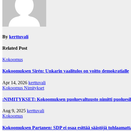
By
kerttuvali
Related Post
Kokoomus
Kokoomuksen Sirén: Unkarin vaalitulos on voitto demokratialle
Apr 14, 2026
kerttuvali
Kokoomus
Nimitykset
:NIMITYKSET: Kokoomuksen puoluevaltuusto nimitti puoluesih
Aug 9, 2025
kerttuvali
Kokoomus
Kokoomuksen Partanen: SDP ei osaa esittää säästöjä tuhlaamatta n