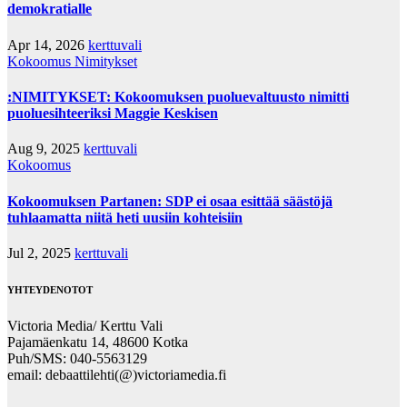
demokratialle
Apr 14, 2026
kerttuvali
Kokoomus
Nimitykset
:NIMITYKSET: Kokoomuksen puoluevaltuusto nimitti
puoluesihteeriksi Maggie Keskisen
Aug 9, 2025
kerttuvali
Kokoomus
Kokoomuksen Partanen: SDP ei osaa esittää säästöjä
tuhlaamatta niitä heti uusiin kohteisiin
Jul 2, 2025
kerttuvali
YHTEYDENOTOT
Victoria Media/ Kerttu Vali
Pajamäenkatu 14, 48600 Kotka
Puh/SMS: 040-5563129
email: debaattilehti(@)victoriamedia.fi