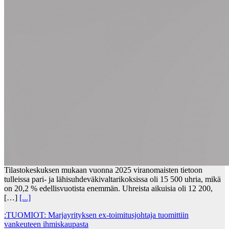
Tilastokeskuksen mukaan vuonna 2025 viranomaisten tietoon
tulleissa pari- ja lähisuhdeväkivaltarikoksissa oli 15 500 uhria, mikä
on 20,2 % edellisvuotista enemmän. Uhreista aikuisia oli 12 200,
[…]
[...]
:TUOMIOT: Marjayrityksen ex-toimitusjohtaja tuomittiin
vankeuteen ihmiskaupasta