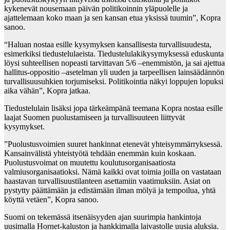
kykenevät nousemaan päivän politikoinnin yläpuolelle ja
ajattelemaan koko maan ja sen kansan etua yksissä tuumin”, Kopra
sanoo.
“Haluan nostaa esille kysymyksen kansallisesta turvallisuudesta,
esimerkiksi tiedustelulaeista. Tiedustelulakikysymyksessä eduskunta
löysi suhteellisen nopeasti tarvittavan 5/6 –enemmistön, ja sai ajettua
hallitus-oppositio –asetelman yli uuden ja tarpeellisen lainsäädännön
turvallisuusuhkien torjumiseksi. Politikointia näkyi loppujen lopuksi
aika vähän”, Kopra jatkaa.
Tiedustelulain lisäksi jopa tärkeämpänä teemana Kopra nostaa esille
laajat Suomen puolustamiseen ja turvallisuuteen liittyvät
kysymykset.
”Puolustusvoimien suuret hankinnat etenevät yhteisymmärryksessä.
Kansainvälistä yhteistyötä tehdään enemmän kuin koskaan.
Puolustusvoimat on muutettu koulutusorganisaatiosta
valmiusorganisaatioksi. Nämä kaikki ovat toimia joilla on vastataan
haastavan turvallisuustilanteen asettamiin vaatimuksiin. Asiat on
pystytty päättämään ja edistämään ilman mölyä ja tempoilua, yhtä
köyttä vetäen”, Kopra sanoo.
Suomi on tekemässä itsenäisyyden ajan suurimpia hankintoja
uusimalla Hornet-kaluston ja hankkimalla laivastolle uusia aluksia.