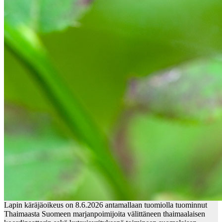
Lapin käräjäoikeus on 8.6.2026 antamallaan tuomiolla tuominnut
Thaimaasta Suomeen marjanpoimijoita välittäneen thaimaalaisen