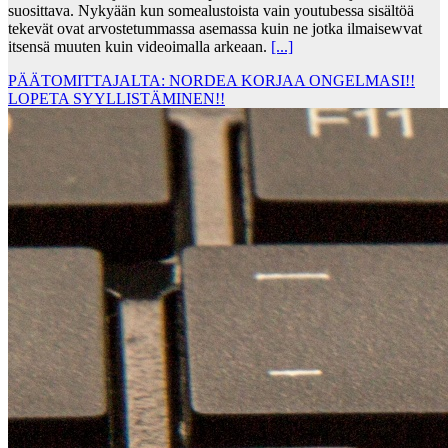
suosittava. Nykyään kun somealustoista vain youtubessa sisältöä
tekevät ovat arvostetummassa asemassa kuin ne jotka ilmaisewvat
itsensä muuten kuin videoimalla arkeaan.
[...]
PÄÄTOMITTAJALTA: NORDEA KORJAA ONGELMASI!!
LOPETA SYYLLISTÄMINEN!!