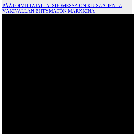
PÄÄTOIMITTAJALTA: SUOMESSA ON KIUSAAJIEN JA
VÄKIVALLAN EHTYMÄTÖN MARKKINA