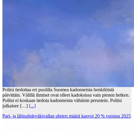
Poliisi tiedottaa eri puolilla Suomea kadonneista henkilöistä
päivittäin. Välillä ihmiset ovat olleet kadoksissa vain pienen hetken.
Poliisi ei koskaan tiedota kadonneista vähäisin perustein. Poliisi
julkaisee […]
[...]
Pari- ja lähisuhdeväkivallan uhrien määrä kasvoi 20 % vuonna 2025