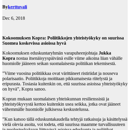
By
kerttuvali
Dec 6, 2018
Kokoomuksen Kopra: Poliitikkojen yhteistyökyky on suurissa
Suomea koskevissa asioissa hyvä
Kokoomuksen eduskuntaryhmän varapuheenjohtaja
Jukka
Kopra
nostaa itsenäisyyspäivänä esille viime aikoina liian vähälle
huomiolle jääneen seikan suomalaisesta politiikan tekemisestä.
”Viime vuosina politiikkaa ovat värittäneet ristiriidat ja nouseva
polarisaatio. Poliitikkoja moititaan pikkumaisesta riitelystä ja
eripurasta. Tosiasia kuitenkin on, että suurissa asioissa yhteistyökyky
on hyvä”, Kopra sanoo.
Kopran mukaan suomalaisen yhteiskunnan resilienssistä ja
yhteistyökyvystä kertoo kuitenkin usea seikka, jotka ovat jääneet
vähemmälle huomiolle julkisessa keskustelussa.
”Kun katsoo tällä eduskuntakaudella tehtyjä ratkaisuja ja käsittelyssä
vielä olevia asoita, voi todeta, että suurissa maamme turvallisuuteen
ja puolustuskykyyn liittyvissä asioissa eduskunta ja poliitikot