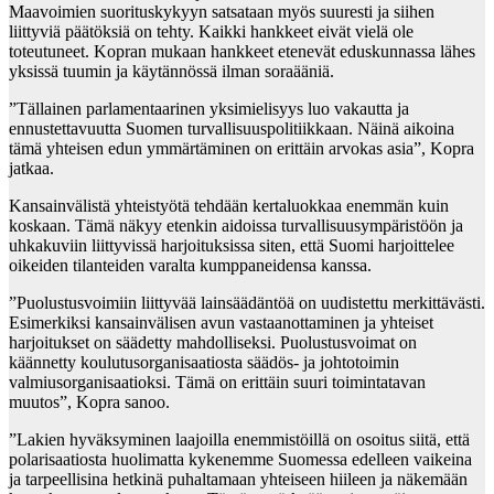
Maavoimien suorituskykyyn satsataan myös suuresti ja siihen
liittyviä päätöksiä on tehty. Kaikki hankkeet eivät vielä ole
toteutuneet. Kopran mukaan hankkeet etenevät eduskunnassa lähes
yksissä tuumin ja käytännössä ilman soraääniä.
”Tällainen parlamentaarinen yksimielisyys luo vakautta ja
ennustettavuutta Suomen turvallisuuspolitiikkaan. Näinä aikoina
tämä yhteisen edun ymmärtäminen on erittäin arvokas asia”, Kopra
jatkaa.
Kansainvälistä yhteistyötä tehdään kertaluokkaa enemmän kuin
koskaan. Tämä näkyy etenkin aidoissa turvallisuusympäristöön ja
uhkakuviin liittyvissä harjoituksissa siten, että Suomi harjoittelee
oikeiden tilanteiden varalta kumppaneidensa kanssa.
”Puolustusvoimiin liittyvää lainsäädäntöä on uudistettu merkittävästi.
Esimerkiksi kansainvälisen avun vastaanottaminen ja yhteiset
harjoitukset on säädetty mahdolliseksi. Puolustusvoimat on
käännetty koulutusorganisaatiosta säädös- ja johtotoimin
valmiusorganisaatioksi. Tämä on erittäin suuri toimintatavan
muutos”, Kopra sanoo.
”Lakien hyväksyminen laajoilla enemmistöillä on osoitus siitä, että
polarisaatiosta huolimatta kykenemme Suomessa edelleen vaikeina
ja tarpeellisina hetkinä puhaltamaan yhteiseen hiileen ja näkemään