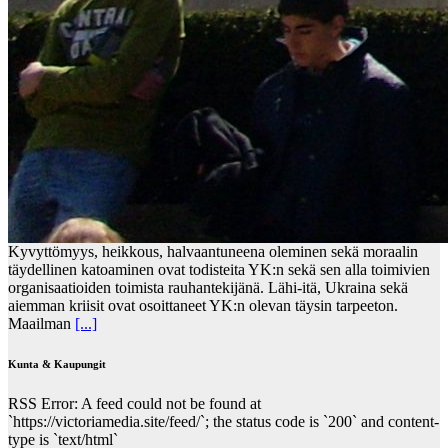
Kyvyttömyys, heikkous, halvaantuneena oleminen sekä moraalin
täydellinen katoaminen ovat todisteita YK:n sekä sen alla toimivien
organisaatioiden toimista rauhantekijänä. Lähi-itä, Ukraina sekä
aiemman kriisit ovat osoittaneet YK:n olevan täysin tarpeeton.
Maailman
[...]
Kunta & Kaupungit
RSS Error: A feed could not be found at
`https://victoriamedia.site/feed/`; the status code is `200` and content-
type is `text/html`