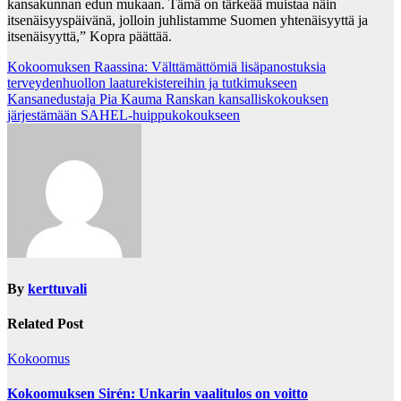
kansakunnan edun mukaan. Tämä on tärkeää muistaa näin
itsenäisyyspäivänä, jolloin juhlistamme Suomen yhtenäisyyttä ja
itsenäisyyttä,” Kopra päättää.
Post
Kokoomuksen Raassina: Välttämättömiä lisäpanostuksia
terveydenhuollon laaturekistereihin ja tutkimukseen
navigation
Kansanedustaja Pia Kauma Ranskan kansalliskokouksen
järjestämään SAHEL-huippukokoukseen
By
kerttuvali
Related Post
Kokoomus
Kokoomuksen Sirén: Unkarin vaalitulos on voitto