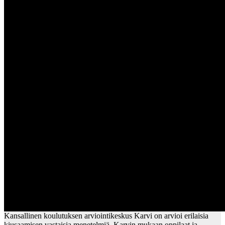
Kansallinen koulutuksen arviointikeskus Karvi on arvioi erilaisia
kiusaamisen vastaisia menetelmiä. Karvin mukaan oppilaat ja