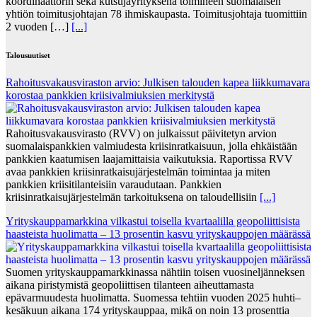
koordinaattorin sekä kutsujayrityksenä toimineen suomalaisen
yhtiön toimitusjohtajan 78 ihmiskaupasta. Toimitusjohtaja tuomittiin
2 vuoden […]
[...]
Talousuutiset
Rahoitusvakausviraston arvio: Julkisen talouden kapea liikkumavara
korostaa pankkien kriisivalmiuksien merkitystä
Rahoitusvakausvirasto (RVV) on julkaissut päivitetyn arvion
suomalaispankkien valmiudesta kriisinratkaisuun, jolla ehkäistään
pankkien kaatumisen laajamittaisia vaikutuksia. Raportissa RVV
avaa pankkien kriisinratkaisujärjestelmän toimintaa ja miten
pankkien kriisitilanteisiin varaudutaan. Pankkien
kriisinratkaisujärjestelmän tarkoituksena on taloudellisiin
[...]
Yrityskauppamarkkina vilkastui toisella kvartaalilla geopoliittisista
haasteista huolimatta – 13 prosentin kasvu yrityskauppojen määrässä
Suomen yrityskauppamarkkinassa nähtiin toisen vuosineljänneksen
aikana piristymistä geopoliittisen tilanteen aiheuttamasta
epävarmuudesta huolimatta. Suomessa tehtiin vuoden 2025 huhti–
kesäkuun aikana 174 yrityskauppaa, mikä on noin 13 prosenttia