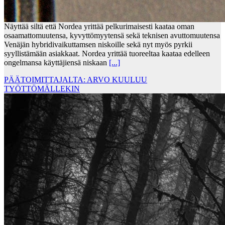
Näyttää siltä että Nordea yrittää pelkurimaisesti kaataa oman
osaamattomuutensa, kyvyttömyytensä sekä teknisen avuttomuutensa
Venäjän hybridivaikuttamsen niskoille sekä nyt myös pyrkii
syyllistämään asiakkaat. Nordea yrittää tuoreeltaa kaataa edelleen
ongelmansa käyttäjiensä niskaan
[...]
PÄÄTOIMITTAJALTA: ARVO KUULUU
TYÖTTÖMÄLLEKIN