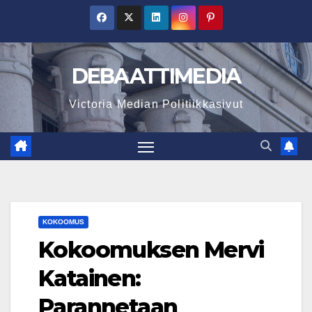
Skip
to
content
DEBAATTIMEDIA
Victoria Median Politiikkasivut
KOKOOMUS
Kokoomuksen Mervi
Katainen:
Parannetaan