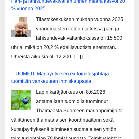
Pari- ja lähisuhdeväkivallan uhrien määrä kasvoi 20
% vuonna 2025
Tilastokeskuksen mukaan vuonna 2025
viranomaisten tietoon tulleissa pari- ja
lähisuhdeväkivaltarikoksissa oli 15 500
uhria, mikä on 20,2 % edellisvuotista enemmän.
Uhreista aikuisia oli 12 200, […]
[...]
:TUOMIOT: Marjayrityksen ex-toimitusjohtaja
tuomittiin vankeuteen ihmiskaupasta
Lapin käräjäoikeus on 8.6.2026
antamallaan tuomiolla tuominnut
Thaimaasta Suomeen marjanpoimijoita
välittäneen thaimaalaisen koordinaattorin sekä
kutsujayrityksenä toimineen suomalaisen yhtiön
toimitusjohtajan 78 ihmiskaupasta. Toimitusjohtaja