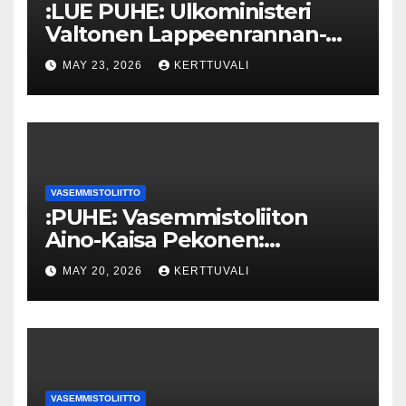
:LUE PUHE: Ulkoministeri
Valtonen Lappeenrannan-
Lahden teknillisen yliopiston
MAY 23, 2026
KERTTUVALI
kunniatohtoriksi
VASEMMISTOLIITTO
:PUHE: Vasemmistoliiton
Aino-Kaisa Pekonen:
Eriarvoistumisen
MAY 20, 2026
KERTTUVALI
pysäyttäminen luo
turvallisuutta
VASEMMISTOLIITTO