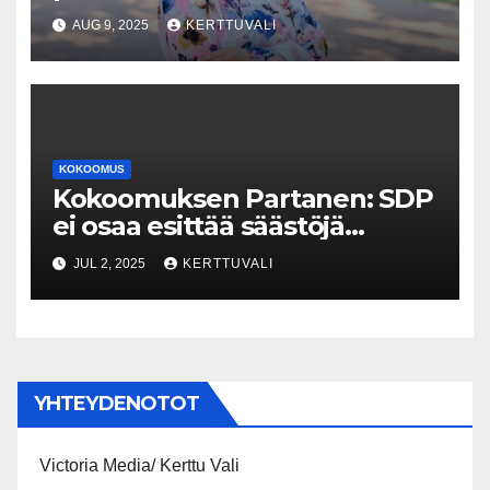
puoluesihteeriksi Maggie
AUG 9, 2025
KERTTUVALI
Keskisen
KOKOOMUS
Kokoomuksen Partanen: SDP
ei osaa esittää säästöjä
tuhlaamatta niitä heti uusiin
JUL 2, 2025
KERTTUVALI
kohteisiin
YHTEYDENOTOT
Victoria Media/ Kerttu Vali