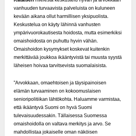
vanhuuden turvaavista palveluista on kuluneen
kevään aikana ollut harmillisen yksipuolista.
Keskustelua on käyty lähinnä vanhusten
ympärivuorokautisesta hoidosta, mutta esimerkiksi
omaishoidosta on puhuttu hyvin vähän.
Omaishoidon kysymykset koskevat kuitenkin
merkittävää joukkoa ikääntyvistä tai muusta syystä
läheisen hoivaa tarvitsevista suomalaisista.
”Arvokkaan, omaehtoisen ja täysipainoisen
elämän turvaaminen on kokoomuslaisen
senioripolitiikan lähtökohta. Haluamme varmistaa,
että ikääntyvä Suomi on hyvä Suomi
tulevaisuudessakin. Tällaisessa Suomessa
omaishoidolla on valtava merkitys ja arvo. Se
mahdollistaa jokaiselle oman näköisen