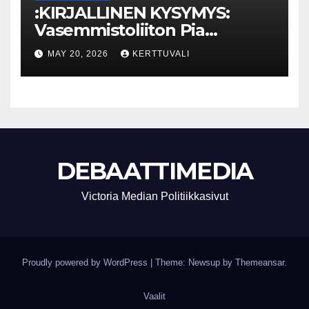
:KIRJALLINEN KYSYMYS:
Vasemmistoliiton Pia
Lohikoski: Missä viipyy Orpon
MAY 20, 2026
KERTTUVALI
hallituksen drooniohjeistus
kunnille?
DEBAATTIMEDIA
Victoria Median Politiikkasivut
Proudly powered by WordPress
|
Theme: Newsup by
Themeansar
.
Vaalit