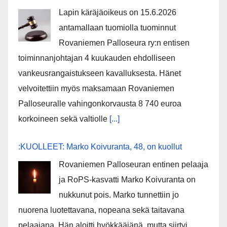
Lapin käräjäoikeus on 15.6.2026
antamallaan tuomiolla tuominnut
Rovaniemen Palloseura ry:n entisen
toiminnanjohtajan 4 kuukauden ehdolliseen
vankeusrangaistukseen kavalluksesta. Hänet
velvoitettiin myös maksamaan Rovaniemen
Palloseuralle vahingonkorvausta 8 740 euroa
korkoineen sekä valtiolle
[...]
:KUOLLEET: Marko Koivuranta, 48, on kuollut
Rovaniemen Palloseuran entinen pelaaja
ja RoPS-kasvatti Marko Koivuranta on
nukkunut pois. Marko tunnettiin jo
nuorena luotettavana, nopeana sekä taitavana
pelaajana. Hän aloitti hyökkääjänä, mutta siirtyi