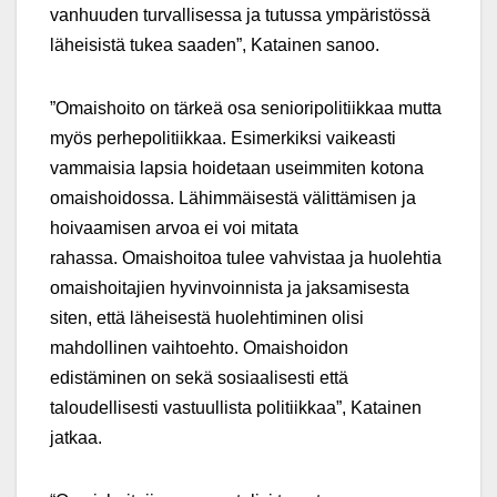
vanhuuden turvallisessa ja tutussa ympäristössä
läheisistä tukea saaden”, Katainen sanoo.
”Omaishoito on tärkeä osa senioripolitiikkaa mutta
myös perhepolitiikkaa. Esimerkiksi vaikeasti
vammaisia lapsia hoidetaan useimmiten kotona
omaishoidossa. Lähimmäisestä välittämisen ja
hoivaamisen arvoa ei voi mitata
rahassa. Omaishoitoa tulee vahvistaa ja huolehtia
omaishoitajien hyvinvoinnista ja jaksamisesta
siten, että läheisestä huolehtiminen olisi
mahdollinen vaihtoehto. Omaishoidon
edistäminen on sekä sosiaalisesti että
taloudellisesti vastuullista politiikkaa”, Katainen
jatkaa.