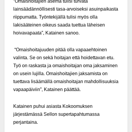
“Omaishoitajien asema tulisi turvata
lainsäädännöllisesti tasa-arvoiseksi asuinpaikasta
riippumatta. Työntekijällä tulisi myös olla
lakisääteinen oikeus saada tuettua läheisen
hoivavapaata”, Katainen sanoo.
“Omaishoitajuuden pitää olla vapaaehtoinen
valinta. Se on sekä hoitajan että hoidettavan etu.
Työ on raskasta ja omaishoitajan oma jaksaminen
on usein lujilla. Omaishoitajien jaksamista on
tuettava lisäämällä omaishoitajan mahdollisuuksia
vapaapäiviin”, Katainen päättää.
Katainen puhui asiasta Kokoomuksen
järjestämässä Sellon supertapahtumassa
perjantaina.