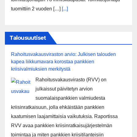
tuomittiin 2 vuoden […]
[...]
Talousuutiset
Rahoitusvakausviraston arvio: Julkisen talouden
kapea liikkumavara korostaa pankkien
kriisivalmiuksien merkitystä
Rahoitusvakausvirasto (RVV) on
julkaissut päivitetyn arvion
suomalaispankkien valmiudesta
kriisinratkaisuun, jolla ehkäistään pankkien
kaatumisen laajamittaisia vaikutuksia. Raportissa
RVV avaa pankkien kriisinratkaisujärjestelmän
toimintaa ja miten pankkien kriisitilanteisiin