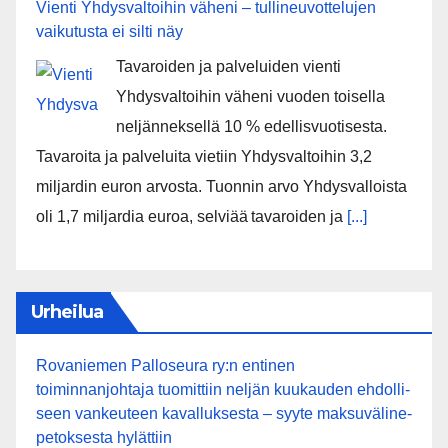
Vienti Yhdysvaltoihin väheni – tullineuvottelujen
vaikutusta ei silti näy
Tavaroiden ja palveluiden vienti
Yhdysvaltoihin väheni vuoden toisella
neljänneksellä 10 % edellisvuotisesta.
Tavaroita ja palveluita vietiin Yhdysvaltoihin 3,2
miljardin euron arvosta. Tuonnin arvo Yhdysvalloista
oli 1,7 miljardia euroa, selviää tavaroiden ja
[...]
Urheilua
Rovaniemen Palloseura ry:n entinen
toiminnanjohtaja tuo­mit­tiin neljän kuu­kau­den eh­dol­li­
seen van­keu­teen ka­val­luk­ses­ta – syyte mak­su­vä­li­ne­
pe­tok­ses­ta hy­lät­tiin