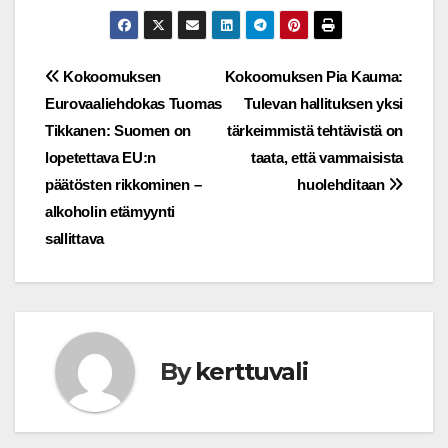
Post
Kokoomuksen
Kokoomuksen Pia Kauma:
Eurovaaliehdokas Tuomas
Tulevan hallituksen yksi
navigation
Tikkanen: Suomen on
tärkeimmistä tehtävistä on
lopetettava EU:n
taata, että vammaisista
päätösten rikkominen –
huolehditaan
alkoholin etämyynti
sallittava
By
kerttuvali