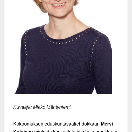
Kuvaaja: Mikko Mäntyniemi
Kokoomuksen eduskuntavaaliehdokkaan
Mervi
Kataisen
mielestä keskustelu hyvän ja arvokkaan