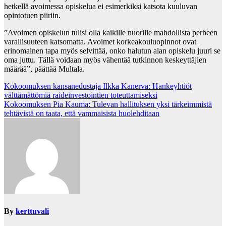
hetkellä avoimessa opiskelua ei esimerkiksi katsota kuuluvan
opintotuen piiriin.
”Avoimen opiskelun tulisi olla kaikille nuorille mahdollista perheen
varallisuuteen katsomatta. Avoimet korkeakouluopinnot ovat
erinomainen tapa myös selvittää, onko halutun alan opiskelu juuri se
oma juttu. Tällä voidaan myös vähentää tutkinnon keskeyttäjien
määrää”, päättää Multala.
Post
Kokoomuksen kansanedustaja Ilkka Kanerva: Hankeyhtiöt
välttämättömiä raideinvestointien toteuttamiseksi
navigation
Kokoomuksen Pia Kauma: Tulevan hallituksen yksi tärkeimmistä
tehtävistä on taata, että vammaisista huolehditaan
By
kerttuvali