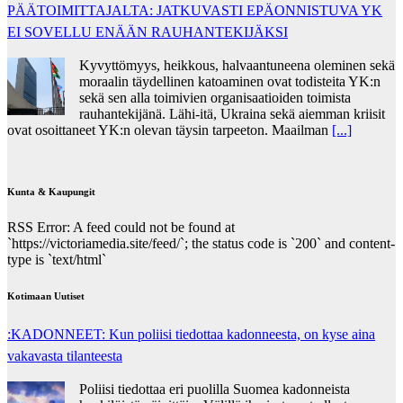
PÄÄTOIMITTAJALTA: JATKUVASTI EPÄONNISTUVA YK
EI SOVELLU ENÄÄN RAUHANTEKIJÄKSI
Kyvyttömyys, heikkous, halvaantuneena oleminen sekä
moraalin täydellinen katoaminen ovat todisteita YK:n
sekä sen alla toimivien organisaatioiden toimista
rauhantekijänä. Lähi-itä, Ukraina sekä aiemman kriisit
ovat osoittaneet YK:n olevan täysin tarpeeton. Maailman
[...]
Kunta & Kaupungit
RSS Error: A feed could not be found at
`https://victoriamedia.site/feed/`; the status code is `200` and content-
type is `text/html`
Kotimaan Uutiset
:KADONNEET: Kun poliisi tiedottaa kadonneesta, on kyse aina
vakavasta tilanteesta
Poliisi tiedottaa eri puolilla Suomea kadonneista