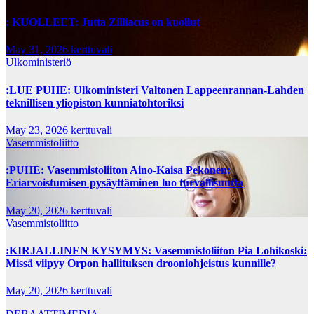
: KUOLLEET: Jutta Zilliacus on kuollut
May 31, 2026
kerttuvali
Ulkoministeriö
:LUE PUHE: Ulkoministeri Valtonen Lappeenrannan-Lahden
teknillisen yliopiston kunniatohtoriksi
May 23, 2026
kerttuvali
Vasemmistoliitto
:PUHE: Vasemmistoliiton Aino-Kaisa Pekonen:
Eriarvoistumisen pysäyttäminen luo turvallisuutta
May 20, 2026
kerttuvali
Vasemmistoliitto
:KIRJALLINEN KYSYMYS: Vasemmistoliiton Pia Lohikoski:
Missä viipyy Orpon hallituksen drooniohjeistus kunnille?
May 20, 2026
kerttuvali