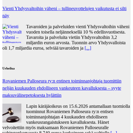
Vienti Yhdysvaltoihin väheni – tullineuvottelujen vaikutusta ei silti
näy
Tavaroiden ja palveluiden vienti Yhdysvaltoihin väheni
vuoden toisella neljänneksellä 10 % edellisvuotisesta.
Tavaroita ja palveluita vietiin Yhdysvaltoihin 3,2
miljardin euron arvosta. Tuonnin arvo Yhdysvalloista
oli 1,7 miljardia euroa, selviää tavaroiden ja
[...]
Urheilua
Rovaniemen Palloseura ry:n entinen toiminnanjohtaja tuo­mit­tiin
neljän kuu­kau­den eh­dol­li­seen van­keu­teen ka­val­luk­ses­ta – syyte
mak­su­vä­li­ne­pe­tok­ses­ta hy­lät­tiin
Lapin käräjäoikeus on 15.6.2026 antamallaan tuomiolla
tuominnut Rovaniemen Palloseura ry:n entisen
toiminnanjohtajan 4 kuukauden ehdolliseen
vankeusrangaistukseen kavalluksesta. Hänet
velvoitettiin myös maksamaan Rovaniemen Palloseuralle
vahingonkorvausta 8 740 euroa korkoineen sekä valtiolle
[...]