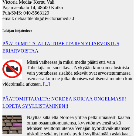
Victoria Media/ Kerttu Vali
Pajamäenkatu 14, 48600 Kotka
Puh/SMS: 040-5563129
email: debaattilehti(@)victoriamedia.fi
Lukijan kirjoitukset
PÄÄTOIMITTAJALTA:TUBETTAJIEN YLIARVOSTUS
ERIARVOISTAA
Missä vaiheessa ja miksi media päätti että vain
Tubettajia on suosittava. Nykyään kun somealustoista
vain youtubessa sisältöä tekevät ovat arvostetummassa
asemassa kuin ne jotka ilmaisewvat itsensä muuten kuin
videoimalla arkeaan.
[...]
PÄÄTOMITTAJALTA: NORDEA KORJAA ONGELMASI!!
LOPETA SYYLLISTÄMINEN!!
Näyttää siltä että Nordea yrittää pelkurimaisesti kaataa
oman osaamattomuutensa, kyvyttömyytensä sekä
teknisen avuttomuutensa Venäjän hybridivaikuttamsen
niskoille sekä nyt myös pyrkii syyllistämään asiakkaat.