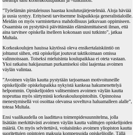
useampi saisi korkeakoulupaikan ja –tutkinnon.
”Työelämän pirstaleisuus haastaa koulutusjärjestelmää. Aloja häviää
ja uusia syntyy. Erityisesti tarvitsemme lisäpaikkoja generalistialoille.
Meidän on myös varmistettava mahdollisuus jatkuvaan oppimiseen.
Osaamista on pystyttävä päivittämään elämänmittaisesti ilman, että
aina tarvitsee opiskella itselleen kokonaan uusi tutkinto”, jatkaa
Multala.
Korkeakoulujen hauissa käytössä oleva ensikertalaiskiintiö on
johtanut siihen, että opiskelijat joutuvat taktikoimaan omissa
valinnoissaan. Toiseksi mieluisinta koulupaikkaa ei oteta vastaan.
Yksi ratkaisu hakijasuman purkamiseksi olisi laajentaa avoimen
väylän valintaa.
”Avoimen väylän kautta pystytään tarjoamaan motivoituneille
opiskelijoille opiskelupaikka nykyistä kankeaa hakumenettelyä
helpommin. Opiskelijoiden valitseminen avoimen väylän kautta
nopeuttaa myös siirtymistä korkeakouluopintoihin. Opinnoissa
menestymisellä voi osoittaa olevansa soveltuva haluamalleen alalle”,
toteaa Multala.
Ensi vaalikaudella on laadittava toimenpidesuunnitelma, jolla
lisätään merkittävästi avoimen väylän kautta valittujen opiskelijoiden
määriä. On myös selvitettävä, voitaisiinko avoimen yliopiston kautta
suoritettujen opintojen maksuja kompensoida opiskelijoille. Tällä