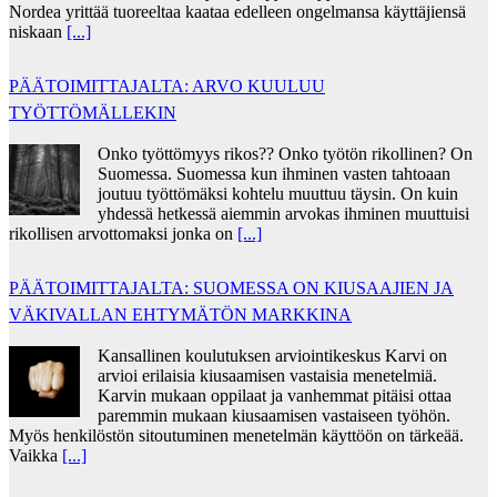
Nordea yrittää tuoreeltaa kaataa edelleen ongelmansa käyttäjiensä
niskaan
[...]
PÄÄTOIMITTAJALTA: ARVO KUULUU
TYÖTTÖMÄLLEKIN
Onko työttömyys rikos?? Onko työtön rikollinen? On
Suomessa. Suomessa kun ihminen vasten tahtoaan
joutuu työttömäksi kohtelu muuttuu täysin. On kuin
yhdessä hetkessä aiemmin arvokas ihminen muuttuisi
rikollisen arvottomaksi jonka on
[...]
PÄÄTOIMITTAJALTA: SUOMESSA ON KIUSAAJIEN JA
VÄKIVALLAN EHTYMÄTÖN MARKKINA
Kansallinen koulutuksen arviointikeskus Karvi on
arvioi erilaisia kiusaamisen vastaisia menetelmiä.
Karvin mukaan oppilaat ja vanhemmat pitäisi ottaa
paremmin mukaan kiusaamisen vastaiseen työhön.
Myös henkilöstön sitoutuminen menetelmän käyttöön on tärkeää.
Vaikka
[...]