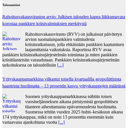
Talousuutiset
Rahoitusvakausviraston arvio: Julkisen talouden kapea liikkumavara
korostaa pankkien kriisivalmiuksien merkitystä
Rahoitusvakausvirasto (RVV) on julkaissut päivitetyn
arvion suomalaispankkien valmiudesta
kriisinratkaisuun, jolla ehkäistään pankkien kaatumisen
laajamittaisia vaikutuksia. Raportissa RVV avaa
pankkien kriisinratkaisujärjestelmän toimintaa ja miten pankkien
kriisitilanteisiin varaudutaan. Pankkien kriisinratkaisujärjestelmän
tarkoituksena on taloudellisiin
[...]
Yrityskauppamarkkina vilkastui toisella kvartaalilla geopoliittisista
haasteista huolimatta – 13 prosentin kasvu yrityskauppojen määrässä
Suomen yrityskauppamarkkinassa nähtiin toisen
vuosineljänneksen aikana piristymistä geopoliittisen
tilanteen aiheuttamasta epävarmuudesta huolimatta.
Suomessa tehtiin vuoden 2025 huhti–kesäkuun aikana
174 yrityskauppaa, mikä on noin 13 prosenttia enemmän kuin
vastaavana ajankohtana vuotta
[...]