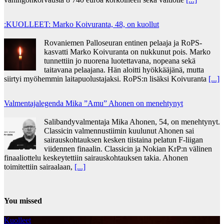
:KUOLLEET: Marko Koivuranta, 48, on kuollut
Rovaniemen Palloseuran entinen pelaaja ja RoPS-
kasvatti Marko Koivuranta on nukkunut pois. Marko
tunnettiin jo nuorena luotettavana, nopeana sekä
taitavana pelaajana. Hän aloitti hyökkääjänä, mutta
siirtyi myöhemmin laitapuolustajaksi. RoPS:n lisäksi Koivuranta
[...]
Valmentajalegenda Mika ”Amu” Ahonen on menehtynyt
Salibandyvalmentaja Mika Ahonen, 54, on menehtynyt.
Classicin valmennustiimin kuulunut Ahonen sai
sairauskohtauksen kesken tiistaina pelatun F-liigan
viidennen finaalin. Classicin ja Nokian KrP:n välinen
finaaliottelu keskeytettiin sairauskohtauksen takia. Ahonen
toimitettiin sairaalaan,
[...]
You missed
Kuolleet