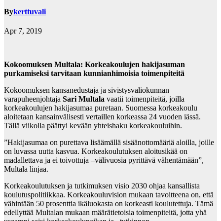
By
kerttuvali
Apr 7, 2019
Kokoomuksen Multala: Korkeakoulujen hakijasuman
purkamiseksi tarvitaan kunnianhimoisia toimenpiteitä
Kokoomuksen kansanedustaja ja sivistysvaliokunnan
varapuheenjohtaja
Sari Multala
vaatii toimenpiteitä, joilla
korkeakoulujen hakijasumaa puretaan. Suomessa korkeakoulu
aloitetaan kansainvälisesti vertaillen korkeassa 24 vuoden iässä.
Tällä viikolla päättyi kevään yhteishaku korkeakouluihin.
”Hakijasumaa on purettava lisäämällä sisäänottomääriä aloilla, joille
on luvassa uutta kasvua. Korkeakoulutuksen aloitusikää on
madallettava ja ei toivottuja –välivuosia pyrittävä vähentämään”,
Multala linjaa.
Korkeakoulutuksen ja tutkimuksen visio 2030 ohjaa kansallista
koulutuspolitiikkaa. Korkeakouluvision mukaan tavoitteena on, että
vähintään 50 prosenttia ikäluokasta on korkeasti koulutettuja. Tämä
edellyttää Multalan mukaan määrätietoisia toimenpiteitä, jotta yhä