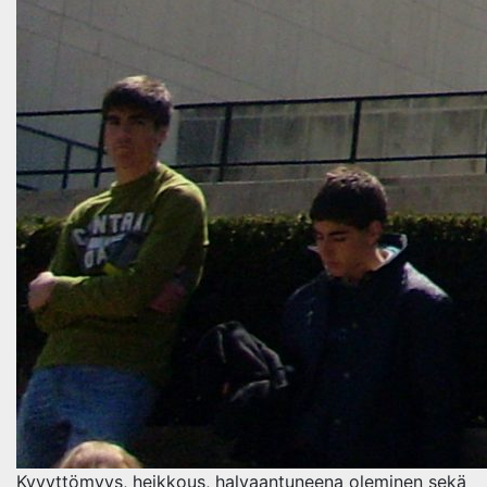
Kyvyttömyys, heikkous, halvaantuneena oleminen sekä