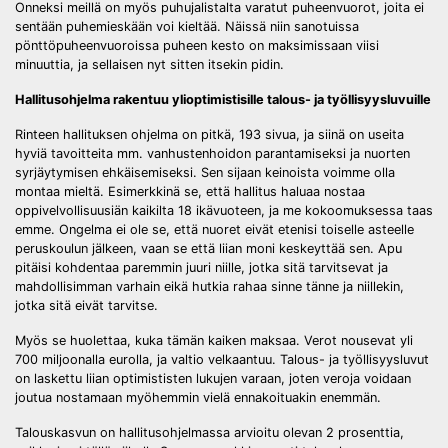
Onneksi meillä on myös puhujalistalta varatut puheenvuorot, joita ei
sentään puhemieskään voi kieltää. Näissä niin sanotuissa
pönttöpuheenvuoroissa puheen kesto on maksimissaan viisi
minuuttia, ja sellaisen nyt sitten itsekin pidin.
Hallitusohjelma rakentuu ylioptimistisille talous- ja työllisyysluvuille
Rinteen hallituksen ohjelma on pitkä, 193 sivua, ja siinä on useita
hyviä tavoitteita mm. vanhustenhoidon parantamiseksi ja nuorten
syrjäytymisen ehkäisemiseksi. Sen sijaan keinoista voimme olla
montaa mieltä. Esimerkkinä se, että hallitus haluaa nostaa
oppivelvollisuusiän kaikilta 18 ikävuoteen, ja me kokoomuksessa taas
emme. Ongelma ei ole se, että nuoret eivät etenisi toiselle asteelle
peruskoulun jälkeen, vaan se että liian moni keskeyttää sen. Apu
pitäisi kohdentaa paremmin juuri niille, jotka sitä tarvitsevat ja
mahdollisimman varhain eikä hutkia rahaa sinne tänne ja niillekin,
jotka sitä eivät tarvitse.
Myös se huolettaa, kuka tämän kaiken maksaa. Verot nousevat yli
700 miljoonalla eurolla, ja valtio velkaantuu. Talous- ja työllisyysluvut
on laskettu liian optimististen lukujen varaan, joten veroja voidaan
joutua nostamaan myöhemmin vielä ennakoituakin enemmän.
Talouskasvun on hallitusohjelmassa arvioitu olevan 2 prosenttia,