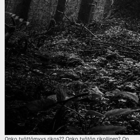
Onko työttömyys rikos?? Onko työtön rikollinen? On