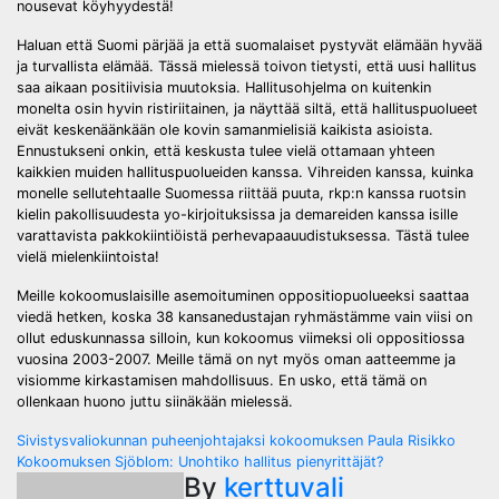
nousevat köyhyydestä!
Haluan että Suomi pärjää ja että suomalaiset pystyvät elämään hyvää
ja turvallista elämää. Tässä mielessä toivon tietysti, että uusi hallitus
saa aikaan positiivisia muutoksia. Hallitusohjelma on kuitenkin
monelta osin hyvin ristiriitainen, ja näyttää siltä, että hallituspuolueet
eivät keskenäänkään ole kovin samanmielisiä kaikista asioista.
Ennustukseni onkin, että keskusta tulee vielä ottamaan yhteen
kaikkien muiden hallituspuolueiden kanssa. Vihreiden kanssa, kuinka
monelle sellutehtaalle Suomessa riittää puuta, rkp:n kanssa ruotsin
kielin pakollisuudesta yo-kirjoituksissa ja demareiden kanssa isille
varattavista pakkokiintiöistä perhevapaauudistuksessa. Tästä tulee
vielä mielenkiintoista!
Meille kokoomuslaisille asemoituminen oppositiopuolueeksi saattaa
viedä hetken, koska 38 kansanedustajan ryhmästämme vain viisi on
ollut eduskunnassa silloin, kun kokoomus viimeksi oli oppositiossa
vuosina 2003-2007. Meille tämä on nyt myös oman aatteemme ja
visiomme kirkastamisen mahdollisuus. En usko, että tämä on
ollenkaan huono juttu siinäkään mielessä.
Post
Sivistysvaliokunnan puheenjohtajaksi kokoomuksen Paula Risikko
Kokoomuksen Sjöblom: Unohtiko hallitus pienyrittäjät?
navigation
By
kerttuvali