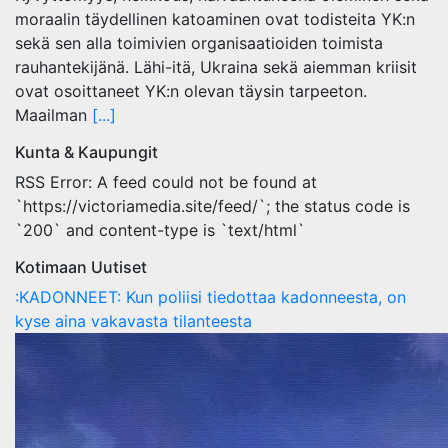
moraalin täydellinen katoaminen ovat todisteita YK:n
sekä sen alla toimivien organisaatioiden toimista
rauhantekijänä. Lähi-itä, Ukraina sekä aiemman kriisit
ovat osoittaneet YK:n olevan täysin tarpeeton.
Maailman
[...]
Kunta & Kaupungit
RSS Error: A feed could not be found at
`https://victoriamedia.site/feed/`; the status code is
`200` and content-type is `text/html`
Kotimaan Uutiset
:KADONNEET: Kun poliisi tiedottaa kadonneesta, on
kyse aina vakavasta tilanteesta