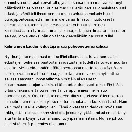
erimielisiä edustajat voivat olla, ja silti kansa on meidät äänestänyt
päättämään asioistaan. Kun esimerkiksi eräs perussuomalaisten uusi
edustaja vähätteli ilmastonmuutoksen uhkaa ja melkein huusi
puhujapöntössä, että meillä ei ole varaa ilmastonmuutoksesta
aiheutuviin kustannuksiin, seuraavaksi puhunut vihreiden
kansanedustaja tyrmäsi tämän ja sanoi, että juuri ilmastonmuutos on
se syy, jonka vuoksi hän on tänne yleensäkään halunnut tulla!
Kolmannen kauden edustaja ei saa puheenvuoroa salissa
Nyt kun jo kolmas kausi on itselläni alkamassa, havaitsen uusien
edustajien puheissa paatosta, innostusta ja todellista toivoa muuttaa
asioita. Meillä pidempään päätöksenteossa olleilla sanankäyttö on
usein jo vähän maltillisempaa, jos niitä puheenvuoroja nyt sattuu
salissa saamaan. Ihmettelimme nimittäin eilen usean
kokoomusedustajan voimin, että montakohan vuotta meidän täällä
pitää ollakaan, että puhemies tai varapuhemies meille suo
puheenvuoron. Odotin tiistaina debattikeskustelussa jälleen kerran
minuutin puheenvuoroa yli kolme tuntia, eikä sitä koskaan tullut. Näin
kävi myös useille kollegoilleni. Tämä oikeastaan tiedoksi myös sen
takia, että toisinaan saan viestejä, joissa kysytään, miksi en esittänyt
sitä tai tätä kysymystä tai sanonut ylipäänsä mitään. No, se johtuu
juuri siitä, että puhemies ei antanut!