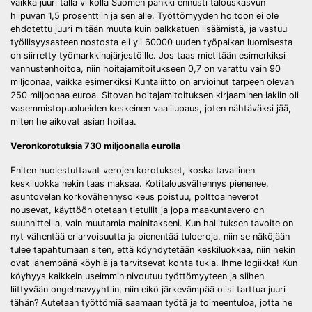
vaikka juuri tällä viikolla Suomen pankki ennusti talouskasvun
hiipuvan 1,5 prosenttiin ja sen alle. Työttömyyden hoitoon ei ole
ehdotettu juuri mitään muuta kuin palkkatuen lisäämistä, ja vastuu
työllisyysasteen nostosta eli yli 60000 uuden työpaikan luomisesta
on siirretty työmarkkinajärjestöille. Jos taas mietitään esimerkiksi
vanhustenhoitoa, niin hoitajamitoitukseen 0,7 on varattu vain 90
miljoonaa, vaikka esimerkiksi Kuntaliitto on arvioinut tarpeen olevan
250 miljoonaa euroa. Sitovan hoitajamitoituksen kirjaaminen lakiin oli
vasemmistopuolueiden keskeinen vaalilupaus, joten nähtäväksi jää,
miten he aikovat asian hoitaa.
Veronkorotuksia 730 miljoonalla eurolla
Eniten huolestuttavat verojen korotukset, koska tavallinen
keskiluokka nekin taas maksaa. Kotitalousvähennys pienenee,
asuntovelan korkovähennysoikeus poistuu, polttoaineverot
nousevat, käyttöön otetaan tietullit ja jopa maakuntavero on
suunnitteilla, vain muutamia mainitakseni. Kun hallituksen tavoite on
nyt vähentää eriarvoisuutta ja pienentää tuloeroja, niin se näköjään
tulee tapahtumaan siten, että köyhdytetään keskiluokkaa, niin hekin
ovat lähempänä köyhiä ja tarvitsevat kohta tukia. Ihme logiikka! Kun
köyhyys kaikkein useimmin nivoutuu työttömyyteen ja siihen
liittyvään ongelmavyyhtiin, niin eikö järkevämpää olisi tarttua juuri
tähän? Autetaan työttömiä saamaan työtä ja toimeentuloa, jotta he