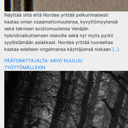
Näyttää siltä että Nordea yrittää pelkurimaisesti
kaataa oman osaamattomuutensa, kyvyttömyytensä
sekä teknisen avuttomuutensa Venäjän
hybridivaikuttamsen niskoille sekä nyt myös pyrkii
syyllistämään asiakkaat. Nordea yrittää tuoreeltaa
kaataa edelleen ongelmansa käyttäjiensä niskaan
[...]
PÄÄTOIMITTAJALTA: ARVO KUULUU
TYÖTTÖMÄLLEKIN