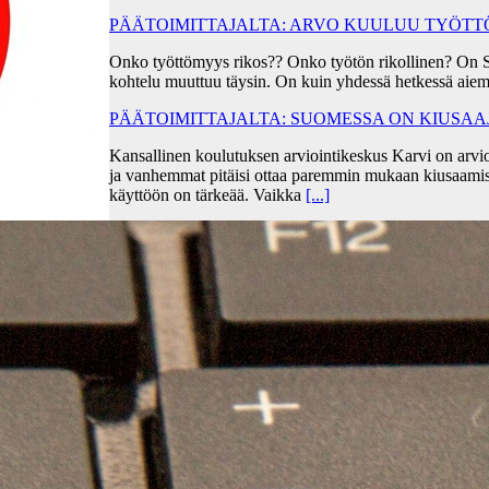
PÄÄTOIMITTAJALTA: ARVO KUULUU TYÖT
Onko työttömyys rikos?? Onko työtön rikollinen? On 
kohtelu muuttuu täysin. On kuin yhdessä hetkessä aiem
PÄÄTOIMITTAJALTA: SUOMESSA ON KIUSA
Kansallinen koulutuksen arviointikeskus Karvi on arvio
ja vanhemmat pitäisi ottaa paremmin mukaan kiusaami
käyttöön on tärkeää. Vaikka
[...]