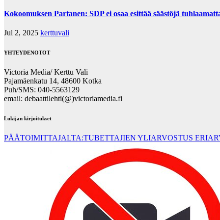
Kokoomuksen Partanen: SDP ei osaa esittää säästöjä tuhlaamatta n
Jul 2, 2025
kerttuvali
YHTEYDENOTOT
Victoria Media/ Kerttu Vali
Pajamäenkatu 14, 48600 Kotka
Puh/SMS: 040-5563129
email: debaattilehti(@)victoriamedia.fi
Lukijan kirjoitukset
PÄÄTOIMITTAJALTA:TUBETTAJIEN YLIARVOSTUS ERIA