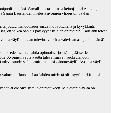
onipuolisimmiksi. Samalla haetaan uusia keinoja korkeakoulujen
ja Sanna Lauslahden mielestä avoimen yliopiston väylän
ta tarjoutuu mahdollisuus saada motivoituneita ja kyvykkäitä
sa, on selkeä osoitus pätevyydestä alan opintoihin, Lauslahti toteaa.
avointa väylää tullaan tulevina vuosina vahvistamaan ja kehittämään
relle edetä samaa tahtia opinnoissa jo sisään päässeiden
tolle. Avoimen väylä kautta tulevat saavat ”juoksulähdön”
ää tulevaisuudessa kuormita muita sisäänottoväyliä. Avointa väylää
 valmennuskurssit. Lauslahden mielestä olisi syytä harkita, että
at eivät ole oikeutettuja opintotukeen. Mielestäni väylää on