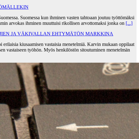
TÖMÄLLEKIN
Suomessa. Suomessa kun ihminen vasten tahtoaan joutuu työttömäksi
min arvokas ihminen muuttuisi rikollisen arvottomaksi jonka on
[...]
AJIEN JA VÄKIVALLAN EHTYMÄTÖN MARKKINA
i erilaisia kiusaamisen vastaisia menetelmiä. Karvin mukaan oppilaat
sen vastaiseen työhön. Myös henkilöstön sitoutuminen menetelmän