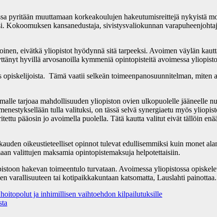
ssa pyritään muuttamaan korkeakoulujen hakeutumisreittejä nykyistä m
si. Kokoomuksen kansanedustaja, sivistysvaliokunnan varapuheenjohta
oinen, eivätkä yliopistot hyödynnä sitä tarpeeksi. Avoimen väylän kaut
tänyt hyvillä arvosanoilla kymmeniä opintopisteitä avoimessa yliopistos
es opiskelijoista. Tämä vaatii selkeän toimeenpanosuunnitelman, miten 
le tarjoaa mahdollisuuden yliopiston ovien ulkopuolelle jääneelle nuo
nestyksellään tulla valituksi, on tässä selvä synergiaetu myös yliopis
ttu pääosin jo avoimella puolella. Tätä kautta valitut eivät tällöin en
auden oikeustieteelliset opinnot tulevat edullisemmiksi kuin monet alan
aan valittujen maksamia opintopistemaksuja helpotettaisiin.
pistoon hakevan toimeentulo turvataan. Avoimessa yliopistossa opiskelev
heen varallisuuteen tai kotipaikkakuntaan katsomatta, Lauslahti painottaa.
topolut ja inhimillisen vaihtoehdon kilpailutuksille
sta