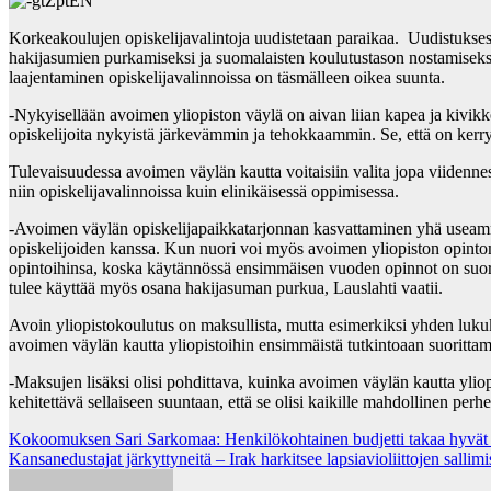
Korkeakoulujen opiskelijavalintoja uudistetaan paraikaa. Uudistukse
hakijasumien purkamiseksi ja suomalaisten koulutustason nostamisek
laajentaminen opiskelijavalinnoissa on täsmälleen oikea suunta.
-Nykyisellään avoimen yliopiston väylä on aivan liian kapea ja kivikk
opiskelijoita nykyistä järkevämmin ja tehokkaammin. Se, että on kerryt
Tulevaisuudessa avoimen väylän kautta voitaisiin valita jopa viidenn
niin opiskelijavalinnoissa kuin elinikäisessä oppimisessa.
-Avoimen väylän opiskelijapaikkatarjonnan kasvattaminen yhä useammal
opiskelijoiden kanssa. Kun nuori voi myös avoimen yliopiston opintome
opintoihinsa, koska käytännössä ensimmäisen vuoden opinnot on suorite
tulee käyttää myös osana hakijasuman purkua, Lauslahti vaatii.
Avoin yliopistokoulutus on maksullista, mutta esimerkiksi yhden lukuk
avoimen väylän kautta yliopistoihin ensimmäistä tutkintoaan suorittam
-Maksujen lisäksi olisi pohdittava, kuinka avoimen väylän kautta ylio
kehitettävä sellaiseen suuntaan, että se olisi kaikille mahdollinen per
Post
Kokoomuksen Sari Sarkomaa: Henkilökohtainen budjetti takaa hyvät hoi
Kansanedustajat järkyttyneitä – Irak harkitsee lapsiavioliittojen sallimi
navigation