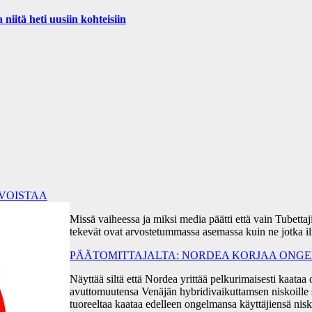
iitä heti uusiin kohteisiin
RVOISTAA
Missä vaiheessa ja miksi media päätti että vain Tubetta
tekevät ovat arvostetummassa asemassa kuin ne jotka i
PÄÄTOMITTAJALTA: NORDEA KORJAA ONGEL
Näyttää siltä että Nordea yrittää pelkurimaisesti kaa
avuttomuutensa Venäjän hybridivaikuttamsen niskoille s
tuoreeltaa kaataa edelleen ongelmansa käyttäjiensä ni