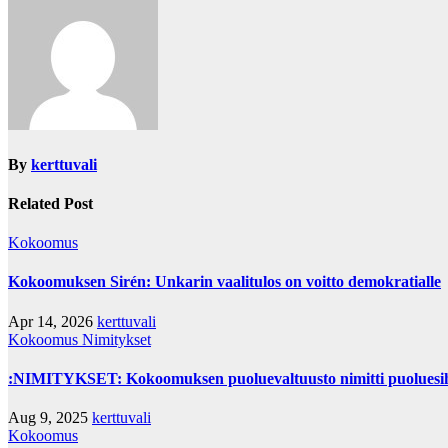
By
kerttuvali
Related Post
Kokoomus
Kokoomuksen Sirén: Unkarin vaalitulos on voitto demokratialle
Apr 14, 2026
kerttuvali
Kokoomus
Nimitykset
:NIMITYKSET: Kokoomuksen puoluevaltuusto nimitti puoluesih
Aug 9, 2025
kerttuvali
Kokoomus