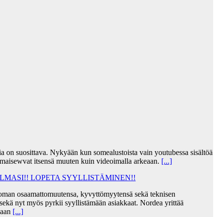
jia on suosittava. Nykyään kun somealustoista vain youtubessa sisältöä
lmaisewvat itsensä muuten kuin videoimalla arkeaan.
[...]
MASI!! LOPETA SYYLLISTÄMINEN!!
taa oman osaamattomuutensa, kyvyttömyytensä sekä teknisen
ekä nyt myös pyrkii syyllistämään asiakkaat. Nordea yrittää
skaan
[...]