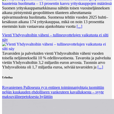
Suomen yrityskauppamarkkinassa nähtiin toisen vuosineljänneksen
aikana piristymistä geopoliittisen tilanteen aiheuttamasta
epävarmuudesta huolimatta. Suomessa tehtiin vuoden 2025 huhti–
kesäkuun aikana 174 yrityskauppaa, mikä on noin 13 prosenttia
enemmän kuin vastaavana ajankohtana vuotta
[...]
Vienti Yhdysvaltoihin väheni – tullineuvottelujen vaikutusta ei silti
näy
Tavaroiden ja palveluiden vienti Yhdysvaltoihin väheni vuoden
toisella neljänneksellä 10 % edellisvuotisesta. Tavaroita ja palveluita
vietiin Yhdysvaltoihin 3,2 miljardin euron arvosta. Tuonnin arvo
Yhdysvalloista oli 1,7 miljardia euroa, selviää tavaroiden ja
[...]
Urheilua
Rovaniemen Palloseura ry:n entinen toiminnanjohtaja tuo­mit­tiin
neljän kuu­kau­den eh­dol­li­seen van­keu­teen ka­val­luk­ses­ta – syyte
mak­su­vä­li­ne­pe­tok­ses­ta hy­lät­tiin