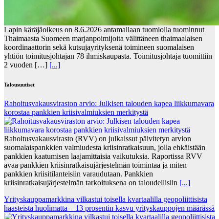
Lapin käräjäoikeus on 8.6.2026 antamallaan tuomiolla tuominnut
Thaimaasta Suomeen marjanpoimijoita välittäneen thaimaalaisen
koordinaattorin sekä kutsujayrityksenä toimineen suomalaisen
yhtiön toimitusjohtajan 78 ihmiskaupasta. Toimitusjohtaja tuomittiin
2 vuoden […]
[...]
Talousuutiset
Rahoitusvakausviraston arvio: Julkisen talouden kapea liikkumavara
korostaa pankkien kriisivalmiuksien merkitystä
Rahoitusvakausvirasto (RVV) on julkaissut päivitetyn arvion
suomalaispankkien valmiudesta kriisinratkaisuun, jolla ehkäistään
pankkien kaatumisen laajamittaisia vaikutuksia. Raportissa RVV
avaa pankkien kriisinratkaisujärjestelmän toimintaa ja miten
pankkien kriisitilanteisiin varaudutaan. Pankkien
kriisinratkaisujärjestelmän tarkoituksena on taloudellisiin
[...]
Yrityskauppamarkkina vilkastui toisella kvartaalilla geopoliittisista
haasteista huolimatta – 13 prosentin kasvu yrityskauppojen määrässä