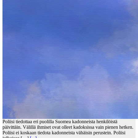
Poliisi tiedottaa eri puolilla Suomea kadonneista henkilöistä
päivittäin. Välillä ihmiset ovat olleet kadoksissa vain pienen hetken.
Poliisi ei koskaan tiedota kadonneista vähäisin perustein. Poliisi