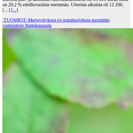
on 20,2 % edellisvuotista enemmän. Uhreista aikuisia oli 12 200,
[…]
[...]
:TUOMIOT: Marjayrityksen ex-toimitusjohtaja tuomittiin
vankeuteen ihmiskaupasta