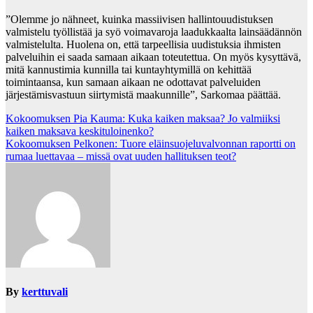
”Olemme jo nähneet, kuinka massiivisen hallintouudistuksen
valmistelu työllistää ja syö voimavaroja laadukkaalta lainsäädännön
valmistelulta. Huolena on, että tarpeellisia uudistuksia ihmisten
palveluihin ei saada samaan aikaan toteutettua. On myös kysyttävä,
mitä kannustimia kunnilla tai kuntayhtymillä on kehittää
toimintaansa, kun samaan aikaan ne odottavat palveluiden
järjestämisvastuun siirtymistä maakunnille”, Sarkomaa päättää.
Post
Kokoomuksen Pia Kauma: Kuka kaiken maksaa? Jo valmiiksi
kaiken maksava keskituloinenko?
navigation
Kokoomuksen Pelkonen: Tuore eläinsuojeluvalvonnan raportti on
rumaa luettavaa – missä ovat uuden hallituksen teot?
By
kerttuvali