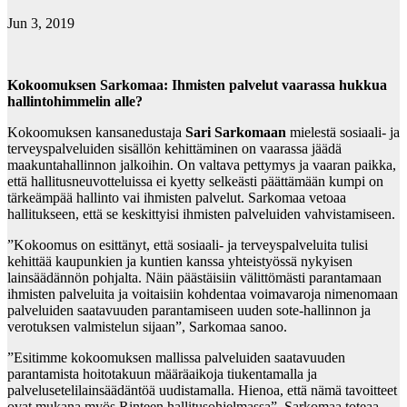
Jun 3, 2019
Kokoomuksen Sarkomaa: Ihmisten palvelut vaarassa hukkua
hallintohimmelin alle?
Kokoomuksen kansanedustaja
Sari Sarkomaan
mielestä sosiaali- ja
terveyspalveluiden sisällön kehittäminen on vaarassa jäädä
maakuntahallinnon jalkoihin. On valtava pettymys ja vaaran paikka,
että hallitusneuvotteluissa ei kyetty selkeästi päättämään kumpi on
tärkeämpää hallinto vai ihmisten palvelut. Sarkomaa vetoaa
hallitukseen, että se keskittyisi ihmisten palveluiden vahvistamiseen.
”Kokoomus on esittänyt, että sosiaali- ja terveyspalveluita tulisi
kehittää kaupunkien ja kuntien kanssa yhteistyössä nykyisen
lainsäädännön pohjalta. Näin päästäisiin välittömästi parantamaan
ihmisten palveluita ja voitaisiin kohdentaa voimavaroja nimenomaan
palveluiden saatavuuden parantamiseen uuden sote-hallinnon ja
verotuksen valmistelun sijaan”, Sarkomaa sanoo.
”Esitimme kokoomuksen mallissa palveluiden saatavuuden
parantamista hoitotakuun määräaikoja tiukentamalla ja
palvelusetelilainsäädäntöä uudistamalla. Hienoa, että nämä tavoitteet
ovat mukana myös Rinteen hallitusohjelmassa”, Sarkomaa toteaa.