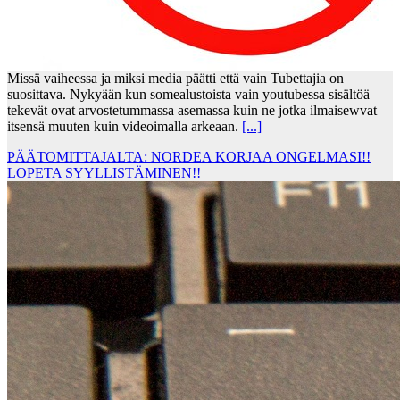
Missä vaiheessa ja miksi media päätti että vain Tubettajia on
suosittava. Nykyään kun somealustoista vain youtubessa sisältöä
tekevät ovat arvostetummassa asemassa kuin ne jotka ilmaisewvat
itsensä muuten kuin videoimalla arkeaan.
[...]
PÄÄTOMITTAJALTA: NORDEA KORJAA ONGELMASI!!
LOPETA SYYLLISTÄMINEN!!