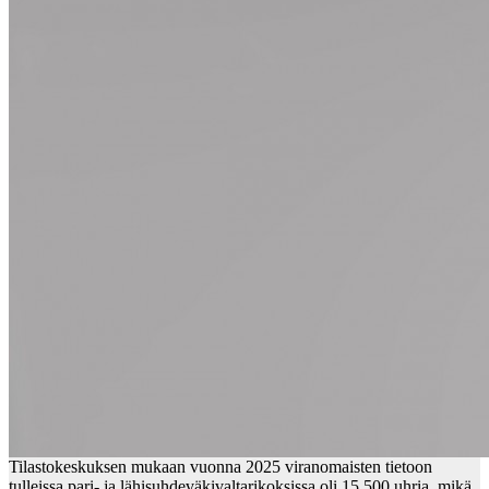
Tilastokeskuksen mukaan vuonna 2025 viranomaisten tietoon
tulleissa pari- ja lähisuhdeväkivaltarikoksissa oli 15 500 uhria, mikä