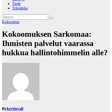
Tiede
Tekniikka
Kokoomus
Kokoomuksen Sarkomaa:
Ihmisten palvelut vaarassa
hukkua hallintohimmelin alle?
By
kerttuvali