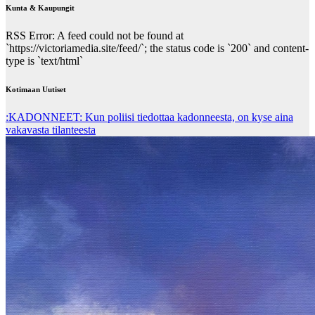
Kunta & Kaupungit
RSS Error: A feed could not be found at
`https://victoriamedia.site/feed/`; the status code is `200` and content-
type is `text/html`
Kotimaan Uutiset
:KADONNEET: Kun poliisi tiedottaa kadonneesta, on kyse aina
vakavasta tilanteesta