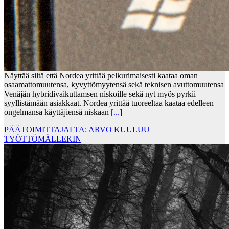
Näyttää siltä että Nordea yrittää pelkurimaisesti kaataa oman
osaamattomuutensa, kyvyttömyytensä sekä teknisen avuttomuutensa
Venäjän hybridivaikuttamsen niskoille sekä nyt myös pyrkii
syyllistämään asiakkaat. Nordea yrittää tuoreeltaa kaataa edelleen
ongelmansa käyttäjiensä niskaan
[...]
PÄÄTOIMITTAJALTA: ARVO KUULUU
TYÖTTÖMÄLLEKIN