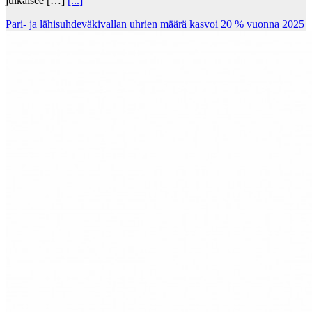
julkaisee […]
[...]
Pari- ja lähisuhdeväkivallan uhrien määrä kasvoi 20 % vuonna 2025