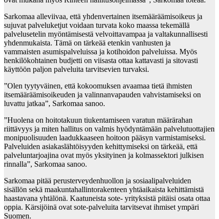
Sarkomaa alleviivaa, että yhdenvertainen itsemääräämisoikeus ja
sujuvat palveluketjut voidaan turvata koko maassa tekemällä
palvelusetelin myöntämisestä velvoittavampaa ja valtakunnallisesti
yhdenmukaista. Tämä on tärkeää etenkin vanhusten ja
vammaisten asumispalveluissa ja kotihoidon palveluissa. Myös
henkilökohtainen budjetti on viisasta ottaa kattavasti ja sitovasti
käyttöön paljon palveluita tarvitsevien turvaksi.
”Olen tyytyväinen, että kokoomuksen avaamaa tietä ihmisten
itsemääräämisoikeuden ja valinnanvapauden vahvistamiseksi on
luvattu jatkaa”, Sarkomaa sanoo.
”Huolena on hoitotakuun tiukentamiseen varatun määrärahan
riittävyys ja miten hallitus on valmis hyödyntämään palvelutuottajien
monipuolisuuden laadukkaaseen hoitoon pääsyn varmistamiseksi.
Palveluiden asiakaslähtöisyyden kehittymiseksi on tärkeää, että
palveluntarjoajina ovat myös yksityinen ja kolmassektori julkisen
rinnalla”, Sarkomaa sanoo.
Sarkomaa pitää perusterveydenhuollon ja sosiaalipalveluiden
sisällön sekä maakuntahallintorakenteen yhtäaikaista kehittämistä
haastavana yhtälönä. Kaatuneista sote- yrityksistä pitäisi osata ottaa
oppia. Kärsijöinä ovat sote-palveluita tarvitsevat ihmiset ympäri
Suomen.