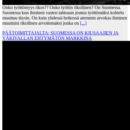
Onko työttömyys rikos?? Onko työtön rikollinen? On Suomessa.
Suomessa kun ihminen vasten tahtoaan joutuu työttömäksi kohtelu
muuttuu täysin. On kuin yhdessä hetkessä aiemmin arvokas ihminen
muuttuisi rikollisen arvottomaksi jonka on
[...]
PÄÄTOIMITTAJALTA: SUOMESSA ON KIUSAAJIEN JA
VÄKIVALLAN EHTYMÄTÖN MARKKINA