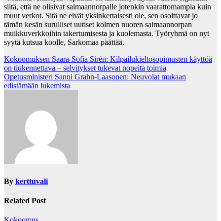
siitä, että ne olisivat saimaannorpalle jotenkin vaarattomampia kuin
muut verkot. Sitä ne eivät yksinkertaisesti ole, sen osoittavat jo
tämän kesän surulliset uutiset kolmen nuoren saimaannorpan
muikkuverkkoihin takertumisesta ja kuolemasta. Työryhmä on nyt
syytä kutsua koolle, Sarkomaa päättää.
Post
Kokoomuksen Saara-Sofia Sirén: Kilpailukieltosopimusten käyttöä
on tiukennettava – selvitykset tukevat nopeita toimia
navigation
Opetusministeri Sanni Grahn-Laasonen: Neuvolat mukaan
edistämään lukemista
By
kerttuvali
Related Post
Kokoomus