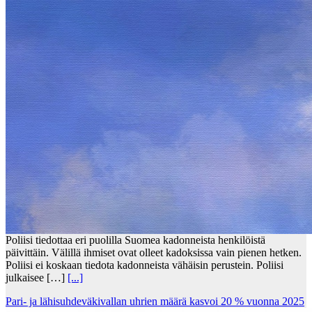
Poliisi tiedottaa eri puolilla Suomea kadonneista henkilöistä
päivittäin. Välillä ihmiset ovat olleet kadoksissa vain pienen hetken.
Poliisi ei koskaan tiedota kadonneista vähäisin perustein. Poliisi
julkaisee […]
[...]
Pari- ja lähisuhdeväkivallan uhrien määrä kasvoi 20 % vuonna 2025