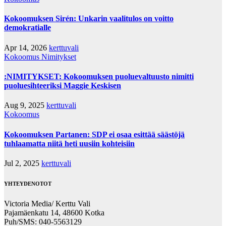
Kokoomuksen Sirén: Unkarin vaalitulos on voitto
demokratialle
Apr 14, 2026
kerttuvali
Kokoomus
Nimitykset
:NIMITYKSET: Kokoomuksen puoluevaltuusto nimitti
puoluesihteeriksi Maggie Keskisen
Aug 9, 2025
kerttuvali
Kokoomus
Kokoomuksen Partanen: SDP ei osaa esittää säästöjä
tuhlaamatta niitä heti uusiin kohteisiin
Jul 2, 2025
kerttuvali
YHTEYDENOTOT
Victoria Media/ Kerttu Vali
Pajamäenkatu 14, 48600 Kotka
Puh/SMS: 040-5563129