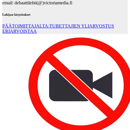
email: debaattilehti(@)victoriamedia.fi
Lukijan kirjoitukset
PÄÄTOIMITTAJALTA:TUBETTAJIEN YLIARVOSTUS
ERIARVOISTAA