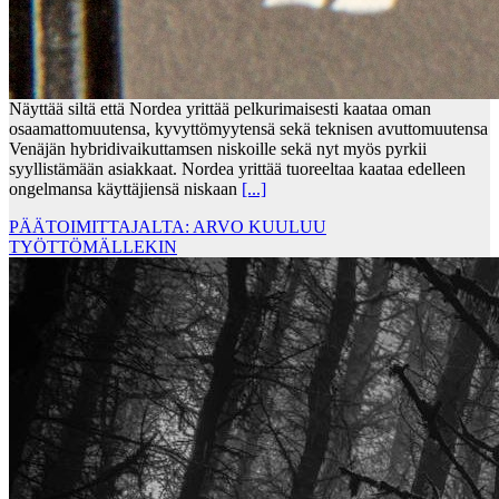
Näyttää siltä että Nordea yrittää pelkurimaisesti kaataa oman
osaamattomuutensa, kyvyttömyytensä sekä teknisen avuttomuutensa
Venäjän hybridivaikuttamsen niskoille sekä nyt myös pyrkii
syyllistämään asiakkaat. Nordea yrittää tuoreeltaa kaataa edelleen
ongelmansa käyttäjiensä niskaan
[...]
PÄÄTOIMITTAJALTA: ARVO KUULUU
TYÖTTÖMÄLLEKIN