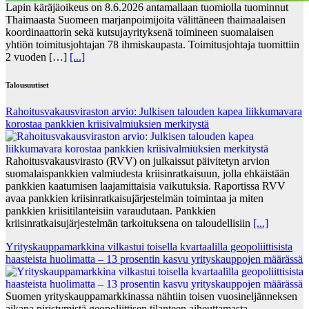
Lapin käräjäoikeus on 8.6.2026 antamallaan tuomiolla tuominnut
Thaimaasta Suomeen marjanpoimijoita välittäneen thaimaalaisen
koordinaattorin sekä kutsujayrityksenä toimineen suomalaisen
yhtiön toimitusjohtajan 78 ihmiskaupasta. Toimitusjohtaja tuomittiin
2 vuoden […]
[...]
Talousuutiset
Rahoitusvakausviraston arvio: Julkisen talouden kapea liikkumavara
korostaa pankkien kriisivalmiuksien merkitystä
Rahoitusvakausvirasto (RVV) on julkaissut päivitetyn arvion
suomalaispankkien valmiudesta kriisinratkaisuun, jolla ehkäistään
pankkien kaatumisen laajamittaisia vaikutuksia. Raportissa RVV
avaa pankkien kriisinratkaisujärjestelmän toimintaa ja miten
pankkien kriisitilanteisiin varaudutaan. Pankkien
kriisinratkaisujärjestelmän tarkoituksena on taloudellisiin
[...]
Yrityskauppamarkkina vilkastui toisella kvartaalilla geopoliittisista
haasteista huolimatta – 13 prosentin kasvu yrityskauppojen määrässä
Suomen yrityskauppamarkkinassa nähtiin toisen vuosineljänneksen
aikana piristymistä geopoliittisen tilanteen aiheuttamasta