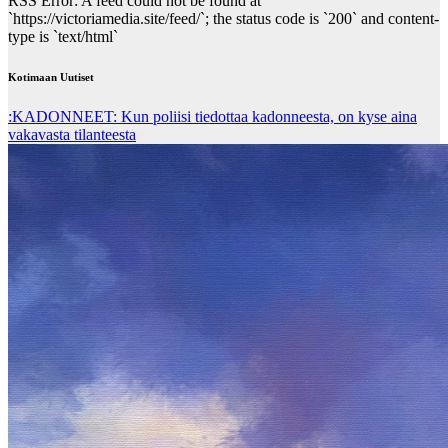
RSS Error: A feed could not be found at
`https://victoriamedia.site/feed/`; the status code is `200` and content-
type is `text/html`
Kotimaan Uutiset
:KADONNEET: Kun poliisi tiedottaa kadonneesta, on kyse aina
vakavasta tilanteesta