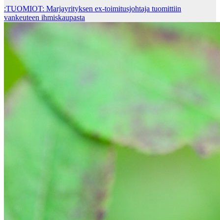
:TUOMIOT: Marjayrityksen ex-toimitusjohtaja tuomittiin
vankeuteen ihmiskaupasta