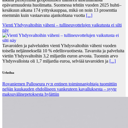
epävarmuudesta huolimatta. Suomessa tehtiin vuoden 2025 huhti–
kesäkuun aikana 174 yrityskauppaa, mikä on noin 13 prosenttia
enemmän kuin vastaavana ajankohtana vuotta
[...]
Vienti Yhdysvaltoihin väheni – tullineuvottelujen vaikutusta ei silti
näy
Tavaroiden ja palveluiden vienti Yhdysvaltoihin väheni vuoden
toisella neljänneksellä 10 % edellisvuotisesta. Tavaroita ja palveluita
vietiin Yhdysvaltoihin 3,2 miljardin euron arvosta. Tuonnin arvo
Yhdysvalloista oli 1,7 miljardia euroa, selviää tavaroiden ja
[...]
Urheilua
Rovaniemen Palloseura ry:n entinen toiminnanjohtaja tuo­mit­tiin
neljän kuu­kau­den eh­dol­li­seen van­keu­teen ka­val­luk­ses­ta – syyte
mak­su­vä­li­ne­pe­tok­ses­ta hy­lät­tiin