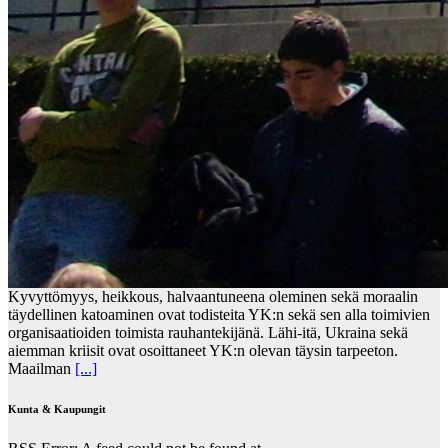
Kyvyttömyys, heikkous, halvaantuneena oleminen sekä moraalin
täydellinen katoaminen ovat todisteita YK:n sekä sen alla toimivien
organisaatioiden toimista rauhantekijänä. Lähi-itä, Ukraina sekä
aiemman kriisit ovat osoittaneet YK:n olevan täysin tarpeeton.
Maailman
[...]
Kunta & Kaupungit