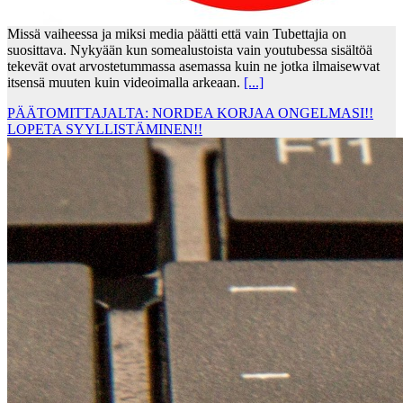
Missä vaiheessa ja miksi media päätti että vain Tubettajia on
suosittava. Nykyään kun somealustoista vain youtubessa sisältöä
tekevät ovat arvostetummassa asemassa kuin ne jotka ilmaisewvat
itsensä muuten kuin videoimalla arkeaan.
[...]
PÄÄTOMITTAJALTA: NORDEA KORJAA ONGELMASI!!
LOPETA SYYLLISTÄMINEN!!