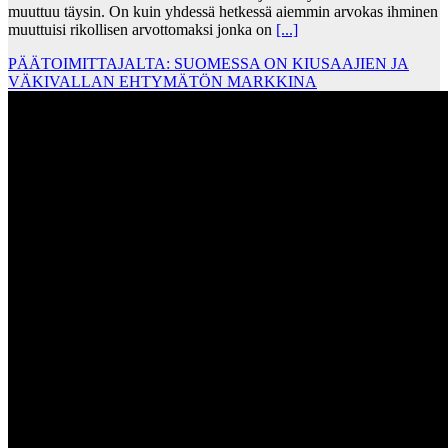
muuttuu täysin. On kuin yhdessä hetkessä aiemmin arvokas ihminen
muuttuisi rikollisen arvottomaksi jonka on
[...]
PÄÄTOIMITTAJALTA: SUOMESSA ON KIUSAAJIEN JA
VÄKIVALLAN EHTYMÄTÖN MARKKINA