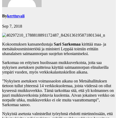
By
kerttuvali
Sep 7, 2018
Kokoomuksen kansanedustaja
Sari Sarkomaa
kirittää maa- ja
metsätalousministeriötä ja ministeri Leppää toimiin erittäin
uhanalaisen saimaannorpan suojelun tehostamiseksi.
Sarkomaa on erityisen huolissaan muikkuverkoista, joita saa
nykyisen asetuksen puitteissa käyttää saimaannorpan elinalueilla
ympäri vuoden, myös verkkokalastuskiellon aikana.
”Nykyisen asetuksen voimassaolon aikana on Metsähallituksen
tietoon tullut yhteensä 14 verkkokuolemaa, joista viidessä on ollut
kyseessä muikkuverkko. Tämä tarkoittaa sitä, että yli kolmannes on
juuri muikkuverkoista johtuvia kuolemia. Aivan jokainen verkko on
norpalle uhka, muikkuverkko ei ole muita vaarattomampi”,
Sarkomaa sanoo.
Nykyistä asetusta valmistellut työryhmä ehdotti mietinnössään, että