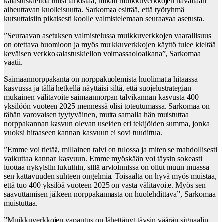
kalastuskieltoa tulisi tarkistaa, mikäli muikkuverkkojen havaitaan
aiheuttavan kuolleisuutta. Sarkomaa esittää, että työryhmä
kutsuttaisiin pikaisesti koolle valmistelemaan seuraavaa asetusta.
”Seuraavan asetuksen valmistelussa muikkuverkkojen vaarallisuus
on otettava huomioon ja myös muikkuverkkojen käyttö tulee kieltää
keväisen verkkokalastuskiellon voimassaoloaikana”, Sarkomaa
vaatii.
Saimaannorppakanta on norppakuolemista huolimatta hitaassa
kasvussa ja tällä hetkellä näyttäisi siltä, että suojelustrategian
mukainen välitavoite saimaannorpan talvikannan kasvusta 400
yksilöön vuoteen 2025 mennessä olisi toteutumassa. Sarkomaa on
tähän varovaisen tyytyväinen, mutta samalla hän muistuttaa
norppakannan kasvun olevan useiden eri tekijöiden summa, jonka
vuoksi hitaaseen kannan kasvuun ei sovi tuudittua.
”Emme voi tietää, millainen talvi on tulossa ja miten se mahdollisesti
vaikuttaa kannan kasvuun. Emme myöskään voi täysin sokeasti
luottaa nykyisiin lukuihin, sillä arvioinnissa on ollut muun muassa
sen kattavuuden suhteen ongelmia. Toisaalta on hyvä myös muistaa,
että tuo 400 yksilöä vuoteen 2025 on vasta välitavoite. Myös sen
saavuttamisen jälkeen norppakannasta on huolehdittava”, Sarkomaa
muistuttaa.
”Muikkuverkkojen vapautus on lähettänyt täysin väärän signaalin