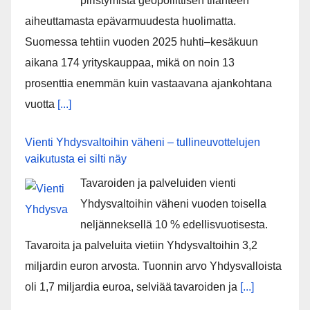
piristymistä geopoliittisen tilanteen
aiheuttamasta epävarmuudesta huolimatta.
Suomessa tehtiin vuoden 2025 huhti–kesäkuun
aikana 174 yrityskauppaa, mikä on noin 13
prosenttia enemmän kuin vastaavana ajankohtana
vuotta
[...]
Vienti Yhdysvaltoihin väheni – tullineuvottelujen
vaikutusta ei silti näy
Tavaroiden ja palveluiden vienti
Yhdysvaltoihin väheni vuoden toisella
neljänneksellä 10 % edellisvuotisesta.
Tavaroita ja palveluita vietiin Yhdysvaltoihin 3,2
miljardin euron arvosta. Tuonnin arvo Yhdysvalloista
oli 1,7 miljardia euroa, selviää tavaroiden ja
[...]