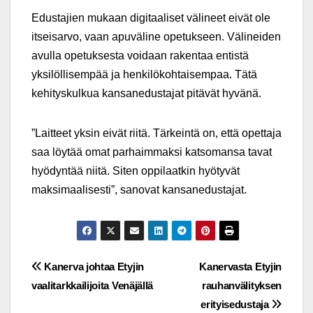
Edustajien mukaan digitaaliset välineet eivät ole
itseisarvo, vaan apuväline opetukseen. Välineiden
avulla opetuksesta voidaan rakentaa entistä
yksilöllisempää ja henkilökohtaisempaa. Tätä
kehityskulkua kansanedustajat pitävät hyvänä.
”Laitteet yksin eivät riitä. Tärkeintä on, että opettaja
saa löytää omat parhaimmaksi katsomansa tavat
hyödyntää niitä. Siten oppilaatkin hyötyvät
maksimaalisesti”, sanovat kansanedustajat.
Post
Kanerva johtaa Etyjin
Kanervasta Etyjin
vaalitarkkailijoita Venäjällä
rauhanvälityksen
navigation
erityisedustaja