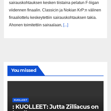
sairauskohtauksen kesken tiistaina pelatun F-liigan
viidennen finaalin. Classicin ja Nokian KrP:n välinen
finaaliottelu keskeytettiin sairauskohtauksen takia.
Ahonen toimitettiin sairaalaan,
[...]
You missed
KUOLLEET
: KUOLLEET: Jutta Zilliacus on