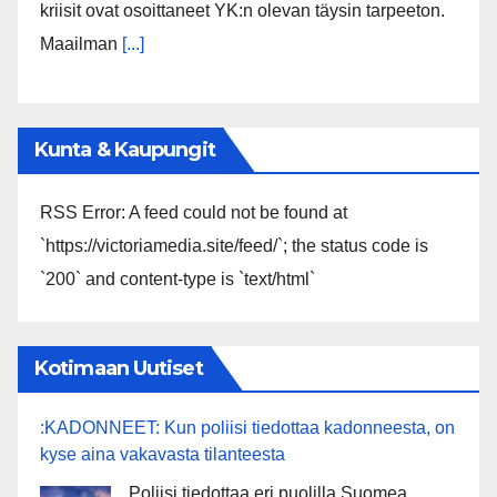
kriisit ovat osoittaneet YK:n olevan täysin tarpeeton.
Maailman
[...]
Kunta & Kaupungit
RSS Error: A feed could not be found at
`https://victoriamedia.site/feed/`; the status code is
`200` and content-type is `text/html`
Kotimaan Uutiset
:KADONNEET: Kun poliisi tiedottaa kadonneesta, on
kyse aina vakavasta tilanteesta
Poliisi tiedottaa eri puolilla Suomea