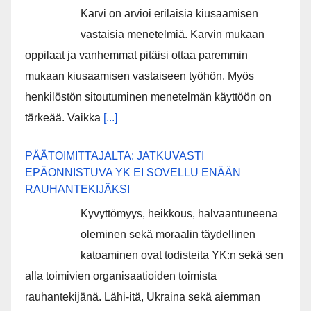
Karvi on arvioi erilaisia kiusaamisen
vastaisia menetelmiä. Karvin mukaan
oppilaat ja vanhemmat pitäisi ottaa paremmin
mukaan kiusaamisen vastaiseen työhön. Myös
henkilöstön sitoutuminen menetelmän käyttöön on
tärkeää. Vaikka
[...]
PÄÄTOIMITTAJALTA: JATKUVASTI
EPÄONNISTUVA YK EI SOVELLU ENÄÄN
RAUHANTEKIJÄKSI
Kyvyttömyys, heikkous, halvaantuneena
oleminen sekä moraalin täydellinen
katoaminen ovat todisteita YK:n sekä sen
alla toimivien organisaatioiden toimista
rauhantekijänä. Lähi-itä, Ukraina sekä aiemman