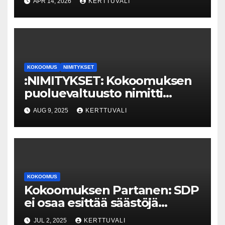
APR 14, 2026
KERTTUVALI
KOKOOMUS
NIMITYKSET
:NIMITYKSET: Kokoomuksen
puoluevaltuusto nimitti
puoluesihteeriksi Maggie
AUG 9, 2025
KERTTUVALI
Keskisen
KOKOOMUS
Kokoomuksen Partanen: SDP
ei osaa esittää säästöjä
tuhlaamatta niitä heti uusiin
JUL 2, 2025
KERTTUVALI