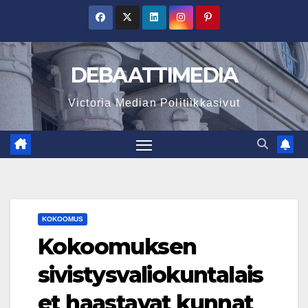
Skip
to
content
DEBAATTIMEDIA
Victoria Median Politiikkasivut
KOKOOMUS
Kokoomuksen
sivistysvaliokuntalais
et haastavat kunnat