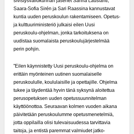
sivistysvaliokunnan jäsenet Sanna Lauslahti,
Saara-Sofia Sirén ja Sari Raassina kannustavat
kuntia uuden peruskoulun rakentamiseen. Opetus-
ja kulttuuriministeriö julkaisi eilen Uusi
peruskoulu-ohjelman, jonka tarkoituksena on
uudistaa suomalaista peruskoulujärjestelmää
perin pohjin.
”Eilen käynnistetty Uusi peruskoulu-ohjelma on
erittäin myönteinen uutinen suomalaiselle
peruskoululle, koululaisille ja opettajille. Ohjelma
tukee ja täydentää hyvin tänä syksynä aloitettua
perusopetuksen uuden opetussuunnitelman
käyttöönottoa. Seuraavan kolmen vuoden aikana
päivitetään peruskoulumme opetusmenetelmiä,
jotta oppilailla olisi tulevaisuudessa tarvittavia
taitoja, ja entistä paremmat valmiudet jatko-