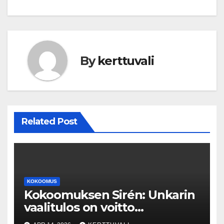
By
kerttuvali
Related Post
KOKOOMUS
Kokoomuksen Sirén: Unkarin
vaalitulos on voitto
demokratialle