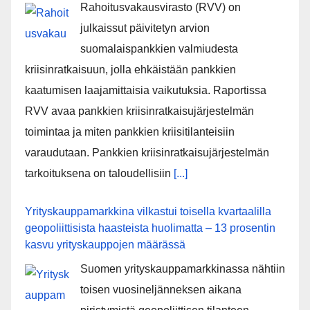
Rahoitusvakausvirasto (RVV) on
julkaissut päivitetyn arvion
suomalaispankkien valmiudesta
kriisinratkaisuun, jolla ehkäistään pankkien
kaatumisen laajamittaisia vaikutuksia. Raportissa
RVV avaa pankkien kriisinratkaisujärjestelmän
toimintaa ja miten pankkien kriisitilanteisiin
varaudutaan. Pankkien kriisinratkaisujärjestelmän
tarkoituksena on taloudellisiin
[...]
Yrityskauppamarkkina vilkastui toisella kvartaalilla
geopoliittisista haasteista huolimatta – 13 prosentin
kasvu yrityskauppojen määrässä
Suomen yrityskauppamarkkinassa nähtiin
toisen vuosineljänneksen aikana