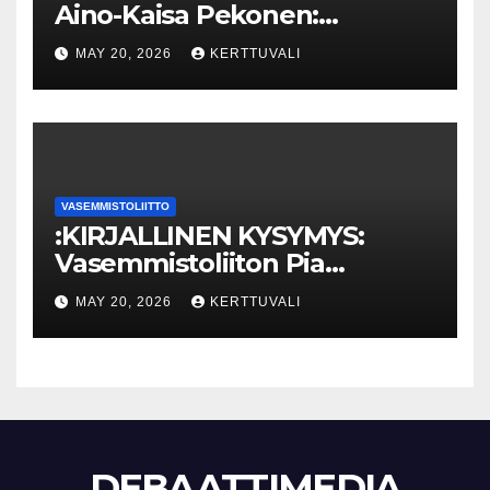
Aino-Kaisa Pekonen:
Eriarvoistumisen
MAY 20, 2026
KERTTUVALI
pysäyttäminen luo
turvallisuutta
VASEMMISTOLIITTO
:KIRJALLINEN KYSYMYS:
Vasemmistoliiton Pia
Lohikoski: Missä viipyy Orpon
MAY 20, 2026
KERTTUVALI
hallituksen drooniohjeistus
kunnille?
DEBAATTIMEDIA