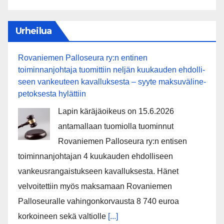
Urheilua
Rovaniemen Palloseura ry:n entinen
toiminnanjohtaja tuo­mit­tiin neljän kuu­kau­den eh­dol­li­
seen van­keu­teen ka­val­luk­ses­ta – syyte mak­su­vä­li­ne­
pe­tok­ses­ta hy­lät­tiin
Lapin käräjäoikeus on 15.6.2026
antamallaan tuomiolla tuominnut
Rovaniemen Palloseura ry:n entisen
toiminnanjohtajan 4 kuukauden ehdolliseen
vankeusrangaistukseen kavalluksesta. Hänet
velvoitettiin myös maksamaan Rovaniemen
Palloseuralle vahingonkorvausta 8 740 euroa
korkoineen sekä valtiolle
[...]