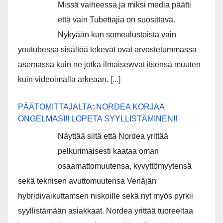
Missä vaiheessa ja miksi media päätti
että vain Tubettajia on suosittava.
Nykyään kun somealustoista vain
youtubessa sisältöä tekevät ovat arvostetummassa
asemassa kuin ne jotka ilmaisewvat itsensä muuten
kuin videoimalla arkeaan.
[...]
PÄÄTOMITTAJALTA: NORDEA KORJAA
ONGELMASI!! LOPETA SYYLLISTÄMINEN!!
Näyttää siltä että Nordea yrittää
pelkurimaisesti kaataa oman
osaamattomuutensa, kyvyttömyytensä
sekä teknisen avuttomuutensa Venäjän
hybridivaikuttamsen niskoille sekä nyt myös pyrkii
syyllistämään asiakkaat. Nordea yrittää tuoreeltaa