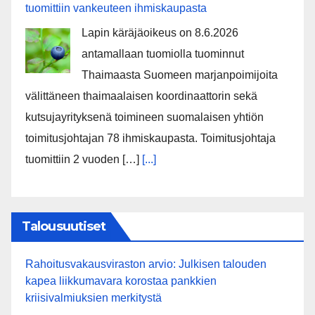
tuomittiin vankeuteen ihmiskaupasta
Lapin käräjäoikeus on 8.6.2026
antamallaan tuomiolla tuominnut
Thaimaasta Suomeen marjanpoimijoita
välittäneen thaimaalaisen koordinaattorin sekä
kutsujayrityksenä toimineen suomalaisen yhtiön
toimitusjohtajan 78 ihmiskaupasta. Toimitusjohtaja
tuomittiin 2 vuoden […]
[...]
Talousuutiset
Rahoitusvakausviraston arvio: Julkisen talouden
kapea liikkumavara korostaa pankkien
kriisivalmiuksien merkitystä