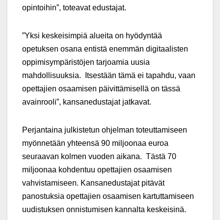
opintoihin”, toteavat edustajat.
”Yksi keskeisimpiä alueita on hyödyntää
opetuksen osana entistä enemmän digitaalisten
oppimisympäristöjen tarjoamia uusia
mahdollisuuksia. Itsestään tämä ei tapahdu, vaan
opettajien osaamisen päivittämisellä on tässä
avainrooli”, kansanedustajat jatkavat.
Perjantaina julkistetun ohjelman toteuttamiseen
myönnetään yhteensä 90 miljoonaa euroa
seuraavan kolmen vuoden aikana. Tästä 70
miljoonaa kohdentuu opettajien osaamisen
vahvistamiseen. Kansanedustajat pitävät
panostuksia opettajien osaamisen kartuttamiseen
uudistuksen onnistumisen kannalta keskeisinä.