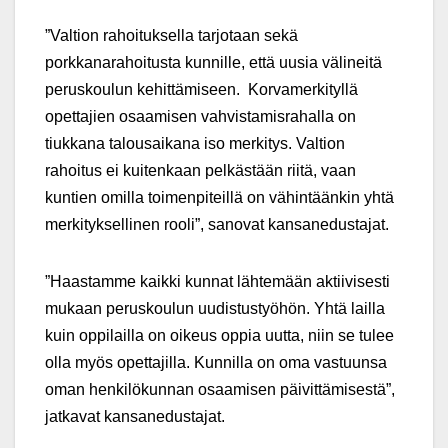
”Valtion rahoituksella tarjotaan sekä
porkkanarahoitusta kunnille, että uusia välineitä
peruskoulun kehittämiseen. Korvamerkityllä
opettajien osaamisen vahvistamisrahalla on
tiukkana talousaikana iso merkitys. Valtion
rahoitus ei kuitenkaan pelkästään riitä, vaan
kuntien omilla toimenpiteillä on vähintäänkin yhtä
merkityksellinen rooli”, sanovat kansanedustajat.
”Haastamme kaikki kunnat lähtemään aktiivisesti
mukaan peruskoulun uudistustyöhön. Yhtä lailla
kuin oppilailla on oikeus oppia uutta, niin se tulee
olla myös opettajilla. Kunnilla on oma vastuunsa
oman henkilökunnan osaamisen päivittämisestä”,
jatkavat kansanedustajat.