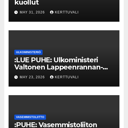
kuollut
MAY 31, 2026
KERTTUVALI
ULKOMINISTERIÖ
:LUE PUHE: Ulkoministeri
Valtonen Lappeenrannan-
Lahden teknillisen yliopiston
MAY 23, 2026
KERTTUVALI
kunniatohtoriksi
VASEMMISTOLIITTO
:PUHE: Vasemmistoliiton