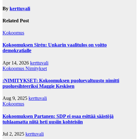
By
kerttuvali
Related Post
Kokoomus
Kokoomuksen Sirén: Unkarin vaalitulos on voitto
demokratialle
Apr 14, 2026
kerttuvali
Kokoomus
Nimitykset
:NIMITYKSET: Kokoomuksen puoluevaltuusto nimitti
puoluesihteeriksi Maggie Keskisen
Aug 9, 2025
kerttuvali
Kokoomus
Kokoomuksen Partanen: SDP ei osaa esittää säästöjä
tuhlaamatta niitä heti uusiin kohteisiin
Jul 2, 2025
kerttuvali