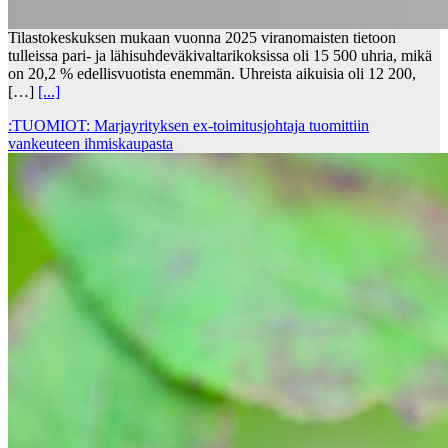
Tilastokeskuksen mukaan vuonna 2025 viranomaisten tietoon
tulleissa pari- ja lähisuhdeväkivaltarikoksissa oli 15 500 uhria, mikä
on 20,2 % edellisvuotista enemmän. Uhreista aikuisia oli 12 200,
[…]
[...]
:TUOMIOT: Marjayrityksen ex-toimitusjohtaja tuomittiin
vankeuteen ihmiskaupasta