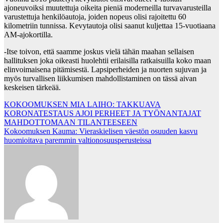
ajoneuvoiksi muutettuja oikeita pieniä moderneilla turvavarusteilla
varustettuja henkilöautoja, joiden nopeus olisi rajoitettu 60
kilometriin tunnissa. Kevytautoja olisi saanut kuljettaa 15-vuotiaana
AM-ajokortilla.
-Itse toivon, että saamme joskus vielä tähän maahan sellaisen
hallituksen joka oikeasti huolehtii erilaisilla ratkaisuilla koko maan
elinvoimaisena pitämisestä. Lapsiperheiden ja nuorten sujuvan ja
myös turvallisen liikkumisen mahdollistaminen on tässä aivan
keskeisen tärkeää.
Post
KOKOOMUKSEN MIA LAIHO: TAKKUAVA
KORONATESTAUS AJOI PERHEET JA TYÖNANTAJAT
navigation
MAHDOTTOMAAN TILANTEESEEN
Kokoomuksen Kauma: Vieraskielisen väestön osuuden kasvu
huomioitava paremmin valtionosuusperusteissa