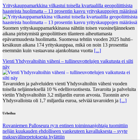
Yrityskauppamarkkina vilkastui toisella kvartaalilla geopoliittisista
haasteista huolimatta – 13 prosentin kasvu yrityskauppojen määrässä
Suomen yrityskauppamarkkinassa nähtiin toisen vuosineljänneksen
aikana piristymistä geopoliittisen tilanteen aiheuttamasta
epävarmuudesta huolimatta. Suomessa tehtiin vuoden 2025 huhti–
kesäkuun aikana 174 yrityskauppaa, mikä on noin 13 prosenttia
enemmän kuin vastaavana ajankohtana vuotta
[...]
Vienti Yhdysvaltoihin väheni – tullineuvottelujen vaikutusta ei silti
näy
Tavaroiden ja palveluiden vienti Yhdysvaltoihin väheni vuoden
toisella neljänneksellä 10 % edellisvuotisesta. Tavaroita ja palveluita
vietiin Yhdysvaltoihin 3,2 miljardin euron arvosta. Tuonnin arvo
Yhdysvalloista oli 1,7 miljardia euroa, selviää tavaroiden ja
[...]
Urheilua
Rovaniemen Palloseura ry:n entinen toiminnanjohtaja tuo­mit­tiin
neljän kuu­kau­den eh­dol­li­seen van­keu­teen ka­val­luk­ses­ta – syyte
mak­su­vä­li­ne­pe­tok­ses­ta hy­lät­tiin