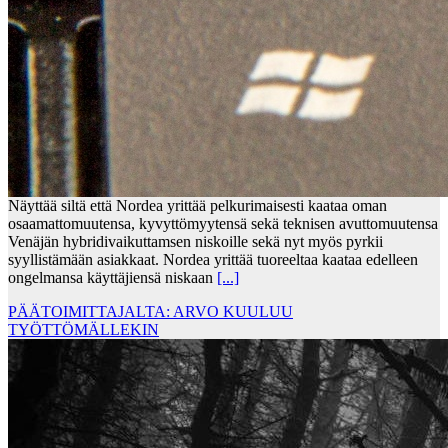
Näyttää siltä että Nordea yrittää pelkurimaisesti kaataa oman
osaamattomuutensa, kyvyttömyytensä sekä teknisen avuttomuutensa
Venäjän hybridivaikuttamsen niskoille sekä nyt myös pyrkii
syyllistämään asiakkaat. Nordea yrittää tuoreeltaa kaataa edelleen
ongelmansa käyttäjiensä niskaan
[...]
PÄÄTOIMITTAJALTA: ARVO KUULUU
TYÖTTÖMÄLLEKIN