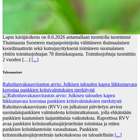
Lapin käräjäoikeus on 8.6.2026 antamallaan tuomiolla tuominnut
Thaimaasta Suomeen marjanpoimijoita välittäneen thaimaalaisen
koordinaattorin sekä kutsujayrityksenä toimineen suomalaisen
yhtiön toimitusjohtajan 78 ihmiskaupasta. Toimitusjohtaja tuomittiin
2 vuoden […]
[...]
Talousuutiset
Rahoitusvakausviraston arvio: Julkisen talouden kapea liikkumavara
korostaa pankkien kriisivalmiuksien merkitystä
Rahoitusvakausvirasto (RVV) on julkaissut päivitetyn arvion
suomalaispankkien valmiudesta kriisinratkaisuun, jolla ehkäistään
pankkien kaatumisen laajamittaisia vaikutuksia. Raportissa RVV
avaa pankkien kriisinratkaisujärjestelmän toimintaa ja miten
pankkien kriisitilanteisiin varaudutaan. Pankkien
kriisinratkaisujärjestelmän tarkoituksena on taloudellisiin
[...]