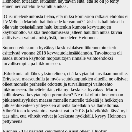
Heinonen toteaakin ratkaisun näyttävän siltä, että se oli jo tehty
ennen neuvotteluille varattua aikaa.
-Olisi mielenkiintoista tietää, että miksi komission ratkaisuehdotus ei
LVM:lle ja Marinin hallitukselle kelvannut? Taisi siis hallituksella
olla vain tosiasiallinen halu kuitenkin kumota kevytautojen
käyttöönotto, vaikka tiedottamisessa jälleen haluttiin antaa kuvaa
aktiivisesta vaikuttamistyöstä, ihmettelee Heinonen.
Suomen eduskunta hyväksyi keskustalaisen liikenneministerin
esittelystä vuonna 2018 kevytautolainsäädännön. Tavoitteena oli
saada nuorten käyttöön mopoautojen rinnalle vaihtoehdoksi
turvallisempi tapa liikkumiseen.
-Eduskunta oli lähes yksimielinen, että kevytautot tarvitaan nuorille.
Erityisesti maaseudulla ja myös seutukaupunkien alueilla ne olisivat
olleet monelle perheelle odotettu ja turvallisempi vaihtoehto
liikkumiseen. Ihmettelenkin, että nyt keskusta hyväksyi Marin
hallituksessa kevytautojen perumisen? Ne olisi ollut nimenomaan
pitkienetäisyyksien maassa monelle nuorelle tärkeitä ja heikkojen
julkisenliikenteen yhteyksien alueilla todellakin välttämättömiä.
Vihreät tosin kevytautoja vastustivat jo 2018 ja käviköhän tässä nyt
taas niin, että vihreät veivät ja keskusta nyökkäili, kysyy Heinonen
pettyneenä.
Vuonna 2018 päätetyt kevytautot olisivat olleet T-luokan