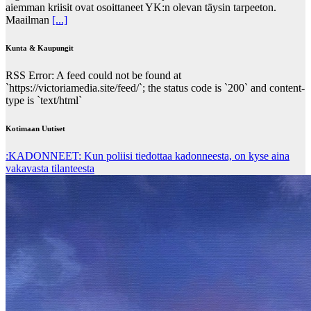
aiemman kriisit ovat osoittaneet YK:n olevan täysin tarpeeton.
Maailman
[...]
Kunta & Kaupungit
RSS Error: A feed could not be found at
`https://victoriamedia.site/feed/`; the status code is `200` and content-
type is `text/html`
Kotimaan Uutiset
:KADONNEET: Kun poliisi tiedottaa kadonneesta, on kyse aina
vakavasta tilanteesta