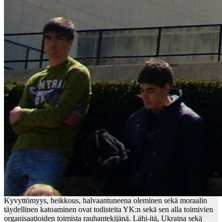
Kyvyttömyys, heikkous, halvaantuneena oleminen sekä moraalin
täydellinen katoaminen ovat todisteita YK:n sekä sen alla toimivien
organisaatioiden toimista rauhantekijänä. Lähi-itä, Ukraina sekä