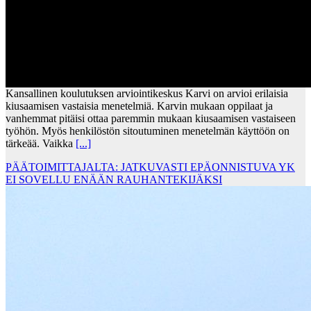
Kansallinen koulutuksen arviointikeskus Karvi on arvioi erilaisia
kiusaamisen vastaisia menetelmiä. Karvin mukaan oppilaat ja
vanhemmat pitäisi ottaa paremmin mukaan kiusaamisen vastaiseen
työhön. Myös henkilöstön sitoutuminen menetelmän käyttöön on
tärkeää. Vaikka
[...]
PÄÄTOIMITTAJALTA: JATKUVASTI EPÄONNISTUVA YK
EI SOVELLU ENÄÄN RAUHANTEKIJÄKSI