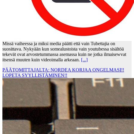
Missä vaiheessa ja miksi media päätti että vain Tubettajia on
suosittava. Nykyään kun somealustoista vain youtubessa sisältöä
tekevät ovat arvostetummassa asemassa kuin ne jotka ilmaisewvat
itsensä muuten kuin videoimalla arkeaan.
[...]
PÄÄTOMITTAJALTA: NORDEA KORJAA ONGELMASI!!
LOPETA SYYLLISTÄMINEN!!