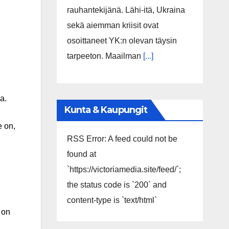
rauhantekijänä. Lähi-itä, Ukraina
sekä aiemman kriisit ovat
osoittaneet YK:n olevan täysin
tarpeeton. Maailman
[...]
a.
Kunta & Kaupungit
e on,
RSS Error: A feed could not be
found at
`https://victoriamedia.site/feed/`;
the status code is `200` and
content-type is `text/html`
 on