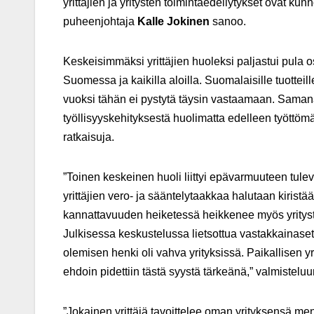
yrittäjien ja yritysten toimintaedellytykset ovat
puheenjohtaja
Kalle Jokinen
sanoo.
Keskeisimmäksi yrittäjien huoleksi paljastui pula o
Suomessa ja kaikilla aloilla. Suomalaisille tuottei
vuoksi tähän ei pystytä täysin vastaamaan. Sama
työllisyyskehityksestä huolimatta edelleen työttömä
ratkaisuja.
”Toinen keskeinen huoli liittyi epävarmuuteen tuleva
yrittäjien vero- ja sääntelytaakkaa halutaan kiristä
kannattavuuden heiketessä heikkenee myös yrityste
Julkisessa keskustelussa lietsottua vastakkainase
olemisen henki oli vahva yrityksissä. Paikallisen yr
ehdoin pidettiin tästä syystä tärkeänä,” valmistel
”Jokainen yrittäjä tavoittelee oman yrityksensä me