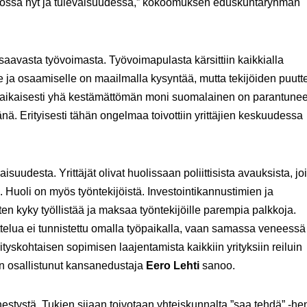
 kunnossa nyt ja tulevaisuudessa,” kokoomuksen eduskuntaryhmän
saavasta työvoimasta. Työvoimapulasta kärsittiin kaikkialla
lle ja osaamiselle on maailmalla kysyntää, mutta tekijöiden puut
naikaisesti yhä kestämättömän moni suomalainen on parantune
nä. Erityisesti tähän ongelmaa toivottiin yrittäjien keskuudessa
isuudesta. Yrittäjät olivat huolissaan poliittisista avauksista, jo
ä. Huoli on myös työntekijöistä. Investointikannustimien ja
n kyky työllistää ja maksaa työntekijöille parempia palkkoja.
ttelua ei tunnistettu omalla työpaikalla, vaan samassa veneessä
ityskohtaisen sopimisen laajentamista kaikkiin yrityksiin reiluin
uun osallistunut kansanedustaja
Eero Lehti
sanoo.
nestystä. Tukien sijaan toivotaan yhteiskunnalta ”saa tehdä” -h