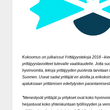
Kokoomus on julkaissut Yrittäjyystekoja 2018 –kie
yrittäjyystavoitteet tulevalle vaalikaudelle.
Jotta suo
hyvinvointia, tekoja yrittäjyyden puolesta tarvitaan
Suomen. Useat sadat yrittäjät eri aloilta ja erikokois
ajatuksiaan yrittämisen edellytysten parantamisest
”
Menestyvät yrittäjät ja yritykset ovat koko hyvin
heijastuvat koko yhteiskuntaan työllisyyden ja ver