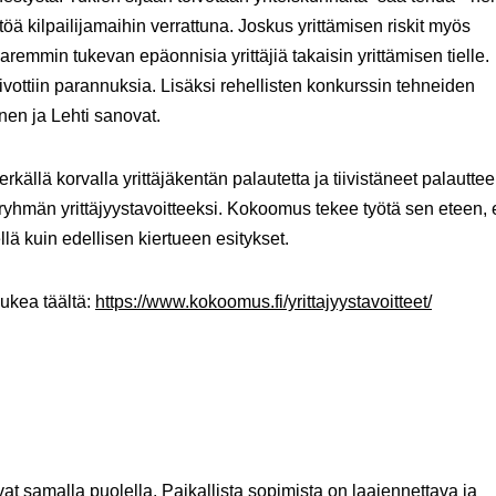
öä kilpailijamaihin verrattuna. Joskus yrittämisen riskit myös
 paremmin tukevan epäonnisia yrittäjiä takaisin yrittämisen tielle.
toivottiin parannuksia. Lisäksi rehellisten konkurssin tehneiden
inen ja Lehti sanovat.
llä korvalla yrittäjäkentän palautetta ja tiivistäneet palautte
män yrittäjyystavoitteeksi. Kokoomus tekee työtä sen eteen, e
lä kuin edellisen kiertueen esitykset.
lukea täältä:
https://www.kokoomus.fi/yrittajyystavoitteet/
vat samalla puolella. Paikallista sopimista on laajennettava ja