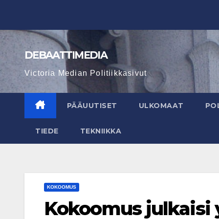
Skip
to
content
DEBAATTIMEDIA
Victoria Median Politiikkasivut
PÄÄUUTISET
ULKOMAAT
POL
TIEDE
TEKNIIKKA
KOKOOMUS
Kokoomus julkaisi 