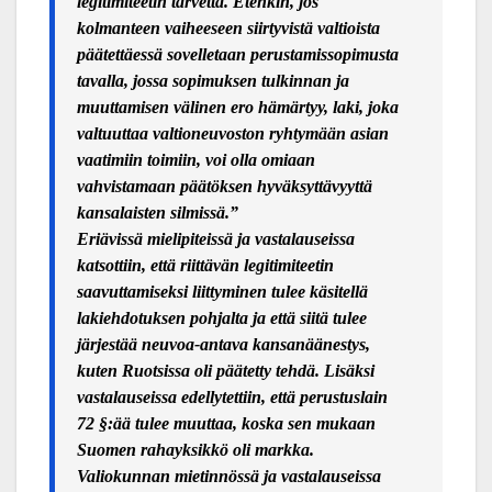
legitimiteetin tarvetta. Etenkin, jos
kolmanteen vaiheeseen siirtyvistä valtioista
päätettäessä sovelletaan perustamissopimusta
tavalla, jossa sopimuksen tulkinnan ja
muuttamisen välinen ero hämärtyy, laki, joka
valtuuttaa valtioneuvoston ryhtymään asian
vaatimiin toimiin, voi olla omiaan
vahvistamaan päätöksen hyväksyttävyyttä
kansalaisten silmissä.”
Eriävissä mielipiteissä ja vastalauseissa
katsottiin, että riittävän legitimiteetin
saavuttamiseksi liittyminen tulee käsitellä
lakiehdotuksen pohjalta ja että siitä tulee
järjestää neuvoa-antava kansanäänestys,
kuten Ruotsissa oli päätetty tehdä. Lisäksi
vastalauseissa edellytettiin, että perustuslain
72 §:ää tulee muuttaa, koska sen mukaan
Suomen rahayksikkö oli markka.
Valiokunnan mietinnössä ja vastalauseissa