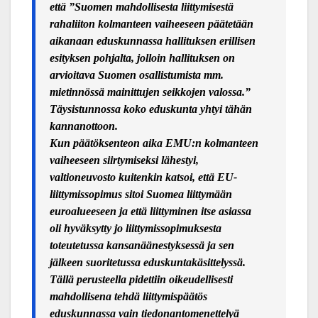
että ”Suomen mahdollisesta liittymisestä
rahaliiton kolmanteen vaiheeseen päätetään
aikanaan eduskunnassa hallituksen erillisen
esityksen pohjalta, jolloin hallituksen on
arvioitava Suomen osallistumista mm.
mietinnössä mainittujen seikkojen valossa.”
Täysistunnossa koko eduskunta yhtyi tähän
kannanottoon.
Kun p
äätöksenteon aika EMU:n kolmanteen
vaiheeseen siirtymiseksi lähestyi,
valtioneuvosto kuitenkin katsoi, että EU-
liittymissopimus sitoi Suomea liittymään
euroalueeseen ja että liittyminen itse asiassa
oli hyväksytty jo liittymissopimuksesta
toteutetussa kansanäänestyksessä ja sen
jälkeen suoritetussa eduskuntakäsittelyssä.
Tällä perusteella pidettiin oikeudellisesti
mahdollisena tehdä liittymispäätös
eduskunnassa vain tiedonantomenettelyä