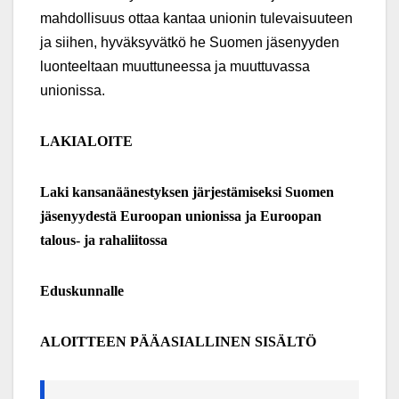
mahdollisuus ottaa kantaa unionin tulevaisuuteen
ja siihen, hyväksyvätkö he Suomen jäsenyyden
luonteeltaan muuttuneessa ja muuttuvassa
unionissa.
LAKIALOITE
Laki kansanäänestyksen järjestämiseksi Suomen
jäsenyydestä Euroopan unionissa ja Euroopan
talous- ja rahaliitossa
Eduskunnalle
ALOITTEEN P
ÄÄ
ASIALLINEN SIS
Ä
LT
Ö