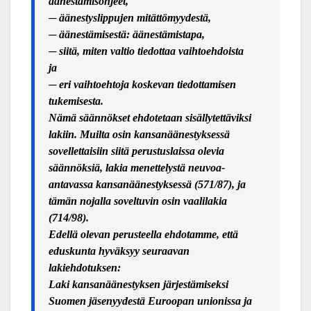
äänestämisohjeet,
─
äänestyslippujen mitättömyydestä,
─
äänestämisestä: äänestämistapa,
─
siitä, miten valtio tiedottaa vaihtoehdoista
ja
─
eri vaihtoehtoja koskevan tiedottamisen
tukemisesta.
Nämä säännökset ehdotetaan sisällytettäviksi
lakiin. Muilta osin kansanäänestyksessä
sovellettaisiin siitä perustuslaissa olevia
säännöksiä, lakia menettelystä neuvoa-
antavassa kansanäänestyksessä (571/87), ja
tämän nojalla soveltuvin osin vaalilakia
(714/98).
Edell
ä olevan perusteella ehdotamme, että
eduskunta hyväksyy seuraavan
lakiehdotuksen:
Laki kansanäänestyksen järjestämiseksi
Suomen jäsenyydestä Euroopan unionissa ja