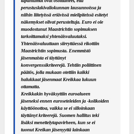
tapahtumat ovat osoittaneet, että
perustuslakivaliokunnan lausunnoissa ja
niihin liitetyissä eriävissä mielipiteissä esitetyt
näkemykset olivat perusteltuja. Euro ei ole
muodostunut Maastrichtin sopimuksen
tarkoittamaksi yhtenäisvaluutaksi.
Yhtenäisvaluuttaan siirryttäessä rikottiin
Maastrichtin sopimusta. Enemmistö
jäsenmaista ei täyttänyt
konvergenssikriteerejä. Tehtiin poliittinen
päätös, jolla mukaan otettiin kaikki
halukkaat jäsenmaat Kreikkaa lukuun
ottamatta.
Kreikkakin hyväksyttiin euroalueen
jäseneksi ennen euroseteleiden ja -kolikoiden
käyttöönottoa, vaikka se ei silloinkaan
täyttänyt kriteerejä. Suomen hallitus teki
lisäksi menettelytapavirheen, kun se ei
tuonut Kreikan jäsenyyttä lainkaan