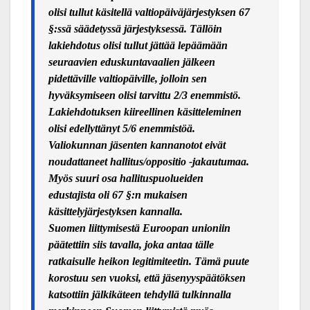
olisi tullut käsitellä valtiopäiväjärjestyksen 67
§:ssä säädetyssä järjestyksessä. Tällöin
lakiehdotus olisi tullut jättää lepäämään
seuraavien eduskuntavaalien jälkeen
pidettäville valtiopäiville, jolloin sen
hyväksymiseen olisi tarvittu 2/3 enemmistö.
Lakiehdotuksen kiireellinen käsitteleminen
olisi edellyttänyt 5/6 enemmistöä.
Valiokunnan jäsenten kannanotot eivät
noudattaneet hallitus/oppositio -jakautumaa.
Myös suuri osa hallituspuolueiden
edustajista oli 67 §:n mukaisen
käsittelyjärjestyksen kannalla.
Suomen liittymisestä Euroopan unioniin
päätettiin siis tavalla, joka antaa tälle
ratkaisulle heikon legitimiteetin. Tämä puute
korostuu sen vuoksi, että jäsenyyspäätöksen
katsottiin jälkikäteen tehdyllä tulkinnalla