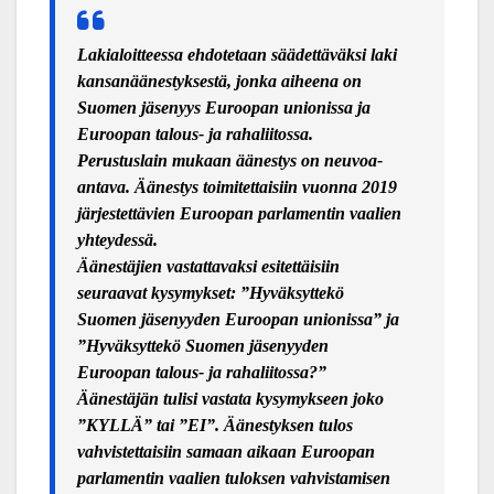
Lakialoitteessa ehdotetaan säädettäväksi laki
kansanäänestyksestä, jonka aiheena on
Suomen jäsenyys Euroopan unionissa ja
Euroopan talous- ja rahaliitossa.
Perustuslain mukaan äänestys on neuvoa-
antava. Äänestys toimitettaisiin vuonna 2019
järjestettävien Euroopan parlamentin vaalien
yhteydessä.
Äänestäjien vastattavaksi esitettäisiin
seuraavat kysymykset: ”Hyväksyttekö
Suomen jäsenyyden Euroopan unionissa” ja
”Hyväksyttekö Suomen jäsenyyden
Euroopan talous- ja rahaliitossa?”
Äänestäjän tulisi vastata kysymykseen joko
”
KYLL
Ä” tai ”EI”. Äänestyksen tulos
vahvistettaisiin samaan aikaan Euroopan
parlamentin vaalien tuloksen vahvistamisen