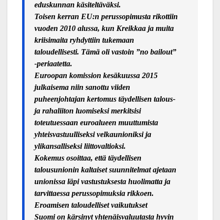
eduskunnan kä
sitelt
äväksi.
Toisen kerran EU:n perussopimusta rikottiin
vuoden 2010 alussa, kun Kreikkaa ja muita
kriisimaita ryhdyttiin tukemaan
taloudellisesti. Tämä oli vastoin ”
no bailout
”
-periaatetta.
Euroopan komission kesäkuussa 2015
julkaisema niin sanottu viiden
puheenjohtajan kertomus täydellisen talous-
ja rahaliiton luomiseksi merkitsisi
toteutuessaan euroalueen muuttumista
yhteisvastuulliseksi velkaunioniksi ja
ylikansalliseksi liittovaltioksi.
Kokemus osoittaa, että täydellisen
talousunionin kaltaiset suunnitelmat ajetaan
unionissa läpi vastustuksesta huolimatta ja
tarvittaessa perussopimuksia rikkoen.
Eroamisen taloudelliset vaikutukset
Suomi on kärsinyt yhtenäisvaluutasta hyvin