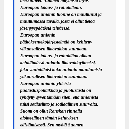
merkinneen Suomen liittymistä myös
Euroopan talous- ja rahaliittoon.
Euroopan unionin luonne on muuttunut ja
muuttumassa tavalla, josta ei ollut tietoa
jäsenyyspäätöstä tehtäessä.
Euroopan unionin
päätöksentekojärjestelmää on kehitetty
ylikansallisen liittovaltion suuntaan.
Euroopan talous- ja rahaliittoa ollaan
kehittämässä unionin liittovaltioytimeksi,
joka vauhdittaisi koko unionin muuttumista
ylikansallisen liittovaltion suuntaan.
Euroopan unionin yhteistä
puolustuspolitiikkaa ja puolustusta on
ryhdytty syventämään siten, että unionista
tulisi sotilasliitto ja sotilaallinen suurvalta.
Suomi on ollut Ranskan rinnalla
aloitteellinen tämän kehityksen
edistämisessä. Sen myötä Suomen