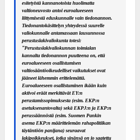
esitetyistä kannanotoista huolimatta
valtioneuvosto antoi euroalueeseen
liittymisestä eduskunnalle vain tiedonannon.
Tiedonantok
äsittelyn yhteydessä suurelle
valiokunnalle antamassaan lausunnossa
perustuslakivaliokunta totesi:
”
Perustuslakivaliokunnan toimialan
kannalta tiedonannon puutteena on, että
euroalueeseen osallistumisen
valtiosääntöoikeudelliset vaikutukset ovat
jääneet lähemmin erittelemättä.
Euroalueeseen osallistuminen ikään kuin
aktivoi eräät merkittävät EY:n
perustamissopimuksesta (esim. EKP:n
asetuksenantovalta) sekä EKPJ:n ja EKP:n
perussäännöstä (esim. Suomen Pankin
asema EKP:n määrittelemän rahapolitiikan
täytäntöön panijana) seuraavat
lakipoikkeukset, jotka sinänsä on jo saatettu