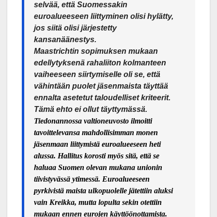
selvää, että Suomessakin
euroalueeseen liittyminen olisi hylätty,
jos siitä olisi järjestetty
kansanäänestys.
Maastrichtin sopimuksen mukaan
edellytyksenä rahaliiton kolmanteen
vaiheeseen siirtymiselle oli se, että
vä
hint
ään puolet jäsenmaista täyttää
ennalta asetetut taloudelliset kriteerit.
Tämä ehto ei ollut täyttymässä.
Tiedonannossa valtioneuvosto ilmoitti
tavoittelevansa mahdollisimman monen
jäsenmaan liittymistä euroalueeseen heti
alussa. Hallitus korosti myös sitä, että se
haluaa Suomen olevan mukana unionin
tiivistyvässä ytimessä. Euroalueeseen
pyrkivistä maista ulkopuolelle jätettiin aluksi
vain Kreikka, mutta lopulta sekin otettiin
mukaan ennen eurojen käyttöönottamista.