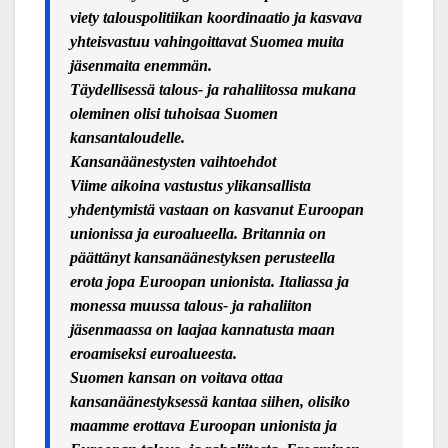
viety talouspolitiikan koordinaatio ja kasvava
yhteisvastuu vahingoittavat Suomea muita
jäsenmaita enemmän.
Täydellisessä talous- ja rahaliitossa mukana
oleminen olisi tuhoisaa Suomen
kansantaloudelle.
Kansanäänestysten vaihtoehdot
Viime aikoina vastustus ylikansallista
yhdentymistä vastaan on kasvanut Euroopan
unionissa ja euroalueella. Britannia on
päättänyt kansanäänestyksen perusteella
erota jopa Euroopan unionista. Italiassa ja
monessa muussa talous- ja rahaliiton
jäsenmaassa on laajaa kannatusta maan
eroamiseksi euroalueesta.
Suomen kansan on voitava ottaa
kansanäänestyksessä kantaa siihen, olisiko
maamme erottava Euroopan unionista ja