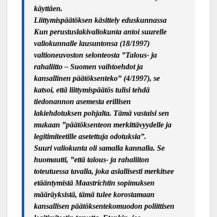
käyttäen.
Liittymispäätöksen käsittely eduskunnassa
Kun perustuslakivaliokunta antoi suurelle
valiokunnalle lausuntonsa (18/1997)
valtioneuvoston selonteosta ”Talous- ja
rahaliitto – Suomen vaihtoehdot ja
kansallinen päätöksenteko” (4/1997), se
katsoi, että liittymispäätös tulisi tehdä
tiedonannon asemesta erillisen
lakiehdotuksen pohjalta. Tämä vastaisi sen
mukaan ”päätöksenteon merkittävyydelle ja
legitimiteetille asetettuja odotuksia”.
Suuri valiokunta oli samalla kannalla. Se
huomautti, ”että talous- ja rahaliiton
toteutuessa tavalla, joka asiallisesti merkitsee
etääntymistä Maastrichtin sopimuksen
määräyksistä, tämä tulee korostamaan
kansallisen päätöksentekomuodon poliittisen