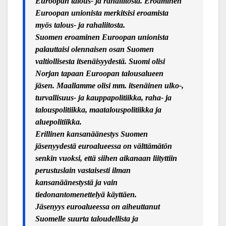
Euroopan talous- ja rahaliitosta. Eroaminen
Euroopan unionista merkitsisi eroamista
myös talous- ja rahaliitosta.
Suomen eroaminen Euroopan unionista
palauttaisi olennaisen osan Suomen
valtiollisesta itsenäisyydestä. Suomi olisi
Norjan tapaan Euroopan talousalueen
jäsen. Maallamme olisi mm. itsenäinen ulko-,
turvallisuus- ja kauppapolitiikka, raha- ja
talouspolitiikka, maatalouspolitiikka ja
aluepolitiikka.
Erillinen kansanäänestys Suomen
jäsenyydestä euroalueessa on välttämätön
senkin vuoksi, että siihen aikanaan liityttiin
perustuslain vastaisesti ilman
kansanäänestystä ja vain
tiedonantomenettelyä käyttäen.
Jäsenyys euroalueessa on aiheuttanut
Suomelle suurta taloudellista ja