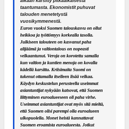
aikaan kärsitty pitkäaikaisesta
taantumasta. Ekonomistit puhuvat
talouden menetetystä
vuosikymmenestä.
Euron vuoksi Suomen talouskasvu on ollut
heikkoa ja työttömyys korkealla tasolla.
Julkiseen talouteen on kasvanut paha
alijäämä ja valtiontalous on nopeasti
velkaantunut. Veroja on korotettu samalla
kun valtion ja kuntien menoja on kovalla
kä
dell
ä karsittu. Kriisimaita Suomi on
tukenut ottamalla itselleen lisää velkaa.
Käydyn keskustelun perusteella useimmat
asiantuntijat nykyään katsovat, että Suomen
liittyminen euroalueeseen oli paha virhe.
Useimmat asiantuntijat ovat myös sitä mieltä,
että Suomen olisi parempi olla euroalueen
ulkopuolella. Monet heistä kannattavat
Suomen eroamista euroalueesta. Jotkut