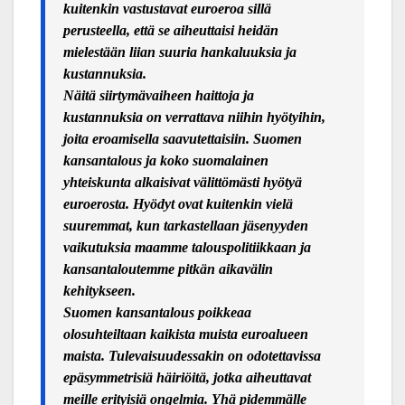
kuitenkin vastustavat euroeroa sillä
perusteella, että se aiheuttaisi heidän
mielestään liian suuria hankaluuksia ja
kustannuksia.
Näitä siirtymävaiheen haittoja ja
kustannuksia on verrattava niihin hyötyihin,
joita eroamisella saavutettaisiin. Suomen
kansantalous ja koko suomalainen
yhteiskunta alkaisivat välittömästi hyötyä
euroerosta. Hy
ödyt ovat kuitenkin vielä
suuremmat, kun tarkastellaan jäsenyyden
vaikutuksia maamme talouspolitiikkaan ja
kansantaloutemme pitkän aikavälin
kehitykseen.
Suomen kansantalous poikkeaa
olosuhteiltaan kaikista muista euroalueen
maista. Tulevaisuudessakin on odotettavissa
epäsymmetrisiä häiriöitä, jotka aiheuttavat
meille erityisiä ongelmia. Yhä pidemmälle