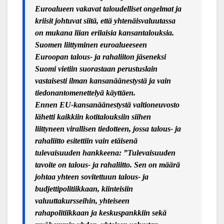
Euroalueen vakavat taloudelliset ongelmat ja
kriisit johtuvat siitä, että yhtenäisvaluutassa
on mukana liian erilaisia kansantalouksia.
Suomen liittyminen euroalueeseen
Euroopan talous- ja rahaliiton jäseneksi
Suomi vietiin suorastaan perustuslain
vastaisesti ilman kansanäänestystä ja vain
tiedonantomenettelyä käyttäen.
Ennen EU-kansanäänestystä valtioneuvosto
lähetti kaikkiin kotitalouksiin siihen
liittyneen virallisen tiedotteen, jossa talous- ja
rahaliitto esitettiin vain etäisenä
tulevaisuuden hankkeena: ”Tulevaisuuden
tavoite on talous- ja rahaliitto. Sen on määrä
johtaa yhteen sovitettuun talous- ja
budjettipolitiikkaan, kiinteisiin
valuuttakursseihin, yhteiseen
rahapolitiikkaan ja keskuspankkiin sekä