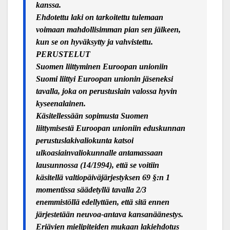
kanssa.
Ehdotettu laki on tarkoitettu tulemaan
voimaan mahdollisimman pian sen jälkeen,
kun se on hyväksytty ja vahvistettu.
PERUSTELUT
Suomen liittyminen Euroopan unioniin
Suomi liittyi Euroopan unionin jäseneksi
tavalla, joka on perustuslain valossa hyvin
kyseenalainen.
Kä
sitelless
ään sopimusta Suomen
liittymisestä Euroopan unioniin eduskunnan
perustuslakivaliokunta katsoi
ulkoasiainvaliokunnalle antamassaan
lausunnossa (14/1994), että se voitiin
käsitellä valtiopäiväjärjestyksen 69 §:n 1
momentissa sää
detyll
ä tavalla 2/3
enemmistöllä edellyttäen, että sitä ennen
järjestetään neuvoa-antava kansanäänestys.
Eriävien mielipiteiden mukaan lakiehdotus