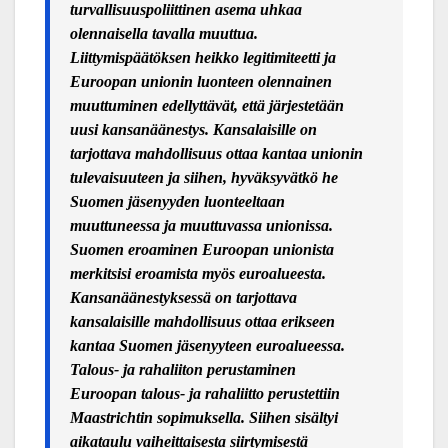
turvallisuuspoliittinen asema uhkaa
olennaisella tavalla muuttua.
Liittymispäätöksen heikko legitimiteetti ja
Euroopan unionin luonteen olennainen
muuttuminen edellyttävät, että järjestetään
uusi kansanäänestys. Kansalaisille on
tarjottava mahdollisuus ottaa kantaa unionin
tulevaisuuteen ja siihen, hyväksyvätkö he
Suomen jäsenyyden luonteeltaan
muuttuneessa ja muuttuvassa unionissa.
Suomen eroaminen Euroopan unionista
merkitsisi eroamista myös euroalueesta.
Kansanäänestyksessä on tarjottava
kansalaisille mahdollisuus ottaa erikseen
kantaa Suomen jäsenyyteen euroalueessa.
Talous- ja rahaliiton perustaminen
Euroopan talous- ja rahaliitto perustettiin
Maastrichtin sopimuksella. Siihen sisältyi
aikataulu vaiheittaisesta siirtymisestä