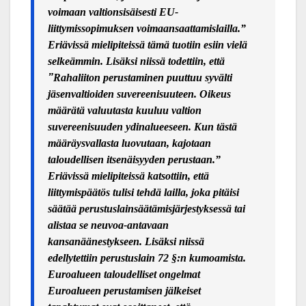
voimaan valtionsisäisesti EU-
liittymissopimuksen voimaansaattamislailla.”
Eriävissä mielipiteissä tämä tuotiin esiin vielä
selkeä
mmin. Lis
äksi niissä todettiin, että
”
Rahaliiton perustaminen puuttuu syvälti
jäsenvaltioiden suvereenisuuteen. Oikeus
määrätä valuutasta kuuluu valtion
suvereenisuuden ydinalueeseen. Kun tästä
määräysvallasta luovutaan, kajotaan
taloudellisen itsenäisyyden perustaan.”
Eriävissä mielipiteissä katsottiin, että
liittymispäätös tulisi tehdä lailla, joka pitäisi
säätää perustuslainsäätämisjärjestyksessä tai
alistaa se neuvoa-antavaan
kansanäänestykseen. Lisäksi niissä
edellytettiin perustuslain 72 §:n kumoamista.
Euroalueen taloudelliset ongelmat
Euroalueen perustamisen jälkeiset