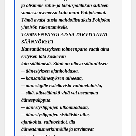
ja olisimme raha- ja talouspolitiikan suhteen
samassa asemassa kuin muut Pohjoismaat.
Tämä avaisi uusia mahdollisuuksia Pohjolan
yhteisön rakentamiselle.
TOIMEENPANOLAISSA TARVITTAVAT
SÄÄ
NN
ÖKSET
Kansanäänestyksen toimeenpano vaatii aina
erityisen tätä koskevan
lain säätämistä. Siinä
on oltava s
äännökset:
─
äänestyksen ajankohdasta,
─
kansanäänestyksen aiheesta,
─
äänestäjille esitettävistä vaihtoehdoista,
─
siitä, käytetäänkö yhtä vai useampaa
äänestyslippua,
─
äänestyslippujen ulkomuodosta,
─
äänestyslippujen sisällöstä: aihe,
ajankohta, vaihtoehdot, tila
äänestämismerkinnöille ja tarvittavat