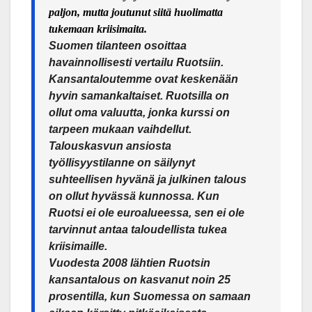
paljon, mutta joutunut siitä huolimatta
tukemaan kriisimaita.
Suomen tilanteen osoittaa
havainnollisesti vertailu Ruotsiin.
Kansantaloutemme ovat keskenään
hyvin samankaltaiset. Ruotsilla on
ollut oma valuutta, jonka kurssi on
tarpeen mukaan vaihdellut.
Talouskasvun ansiosta
työllisyystilanne on säilynyt
suhteellisen hyvänä ja julkinen talous
on ollut hyvässä kunnossa. Kun
Ruotsi ei ole euroalueessa, sen ei ole
tarvinnut antaa taloudellista tukea
kriisimaille.
Vuodesta 2008 lähtien Ruotsin
kansantalous on kasvanut noin 25
prosentilla, kun Suomessa on samaan