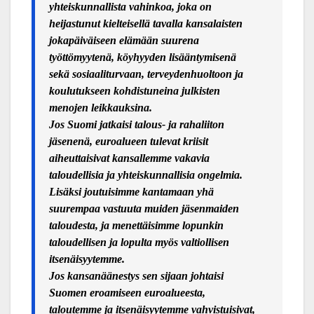
yhteiskunnallista vahinkoa, joka on
heijastunut kielteisellä tavalla kansalaisten
jokapäiväiseen elämään suurena
työttömyytenä, köyhyyden lisääntymisenä
sekä sosiaaliturvaan, terveydenhuoltoon ja
koulutukseen kohdistuneina julkisten
menojen leikkauksina.
Jos Suomi jatkaisi talous- ja rahaliiton
jäsenenä, euroalueen tulevat kriisit
aiheuttaisivat kansallemme vakavia
taloudellisia ja yhteiskunnallisia ongelmia.
Lisäksi joutuisimme kantamaan yhä
suurempaa vastuuta muiden jäsenmaiden
taloudesta, ja menettäisimme lopunkin
taloudellisen ja lopulta myös valtiollisen
itsenäisyytemme.
Jos kansanäänestys sen sijaan johtaisi
Suomen eroamiseen euroalueesta,
taloutemme ja itsenäisyytemme vahvistuisivat,