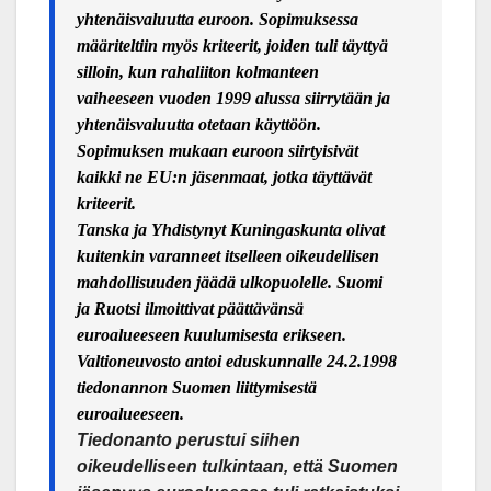
yhtenäisvaluutta euroon. Sopimuksessa
määriteltiin myös kriteerit, joiden tuli täyttyä
silloin, kun rahaliiton kolmanteen
vaiheeseen vuoden 1999 alussa siirrytään ja
yhtenäisvaluutta otetaan käyttöön.
Sopimuksen mukaan euroon siirtyisivät
kaikki ne EU:n jäsenmaat, jotka täyttävä
t
kriteerit.
Tanska ja Yhdistynyt Kuningaskunta olivat
kuitenkin varanneet itselleen oikeudellisen
mahdollisuuden jäädä ulkopuolelle. Suomi
ja Ruotsi ilmoittivat päättävänsä
euroalueeseen kuulumisesta erikseen.
Valtioneuvosto antoi eduskunnalle 24.2.1998
tiedonannon Suomen liittymisestä
euroalueeseen.
Tiedonanto perustui siihen
oikeudelliseen tulkintaan, että Suomen