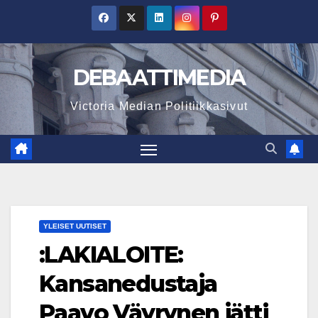
Skip
to
content
DEBAATTIMEDIA
Victoria Median Politiikkasivut
YLEISET UUTISET
:LAKIALOITE:
Kansanedustaja
Paavo Väyrynen jätti