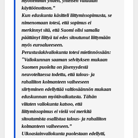
myöhemmin yhden, yhteisen valuutan
käyttöönottoon.”
Kun eduskunta käsitteli liittymissopimusta, se
nimenomaan totesi, että sopimus ei
merkinnyt sitä, että Suomi olisi samalla
päättänyt liittyä tai edes sitoutunut liittymään
myös euroalueeseen.
Perustuslakivaliokunta totesi mietinnössään:
”
Valiokunnan saaman selvityksen mukaan
Suomen puolelta on jäsenyydestä
neuvoteltaessa todettu, että talous- ja
rahaliiton kolmanteen vaiheeseen
siirtyminen edellyttää valtiosäännön mukaan
eduskunnan myötävaikutusta. Tähän
viitaten valiokunta katsoo, että
liittymissopimus ei vielä voi merkitä
sitoutumista osallistua talous- ja rahaliiton
kolmanteen vaiheeseen.”
Ulkoasiainvaliokunta puolestaan edellytti,