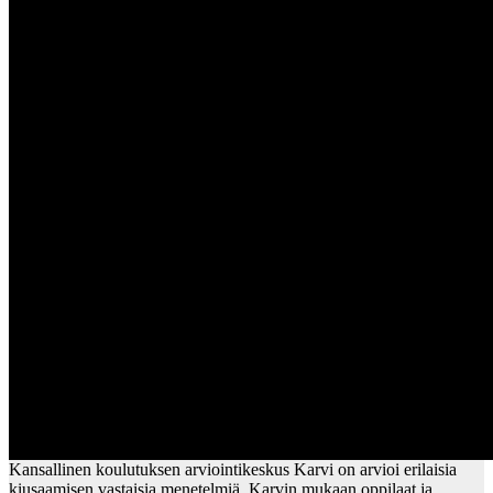
Kansallinen koulutuksen arviointikeskus Karvi on arvioi erilaisia
kiusaamisen vastaisia menetelmiä. Karvin mukaan oppilaat ja