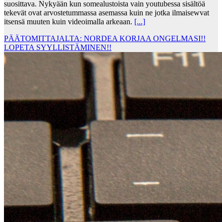
suosittava. Nykyään kun somealustoista vain youtubessa sisältöä
tekevät ovat arvostetummassa asemassa kuin ne jotka ilmaisewvat
itsensä muuten kuin videoimalla arkeaan.
[...]
PÄÄTOMITTAJALTA: NORDEA KORJAA ONGELMASI!!
LOPETA SYYLLISTÄMINEN!!