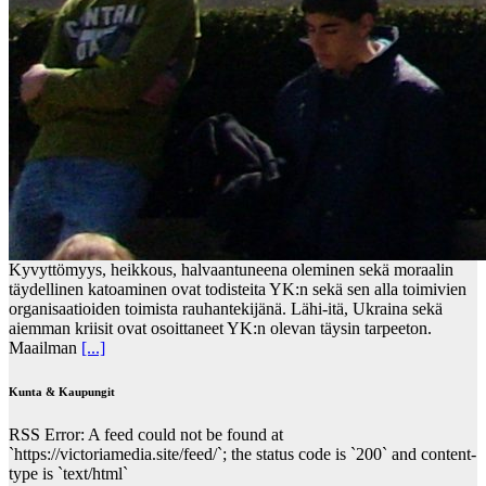
Kyvyttömyys, heikkous, halvaantuneena oleminen sekä moraalin
täydellinen katoaminen ovat todisteita YK:n sekä sen alla toimivien
organisaatioiden toimista rauhantekijänä. Lähi-itä, Ukraina sekä
aiemman kriisit ovat osoittaneet YK:n olevan täysin tarpeeton.
Maailman
[...]
Kunta & Kaupungit
RSS Error: A feed could not be found at
`https://victoriamedia.site/feed/`; the status code is `200` and content-
type is `text/html`