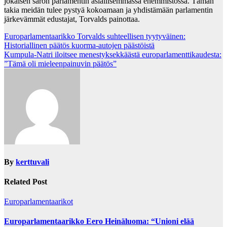
jokaisen särön parlamentin asiallisemmassa enemmistössä. Tämän
takia meidän tulee pystyä kokoamaan ja yhdistämään parlamentin
järkevämmät edustajat, Torvalds painottaa.
Post
Europarlamentaarikko Torvalds suhteellisen tyytyväinen:
Historiallinen päätös kuorma-autojen päästöistä
navigation
Kumpula-Natri iloitsee menestyksekkäästä europarlamenttikaudesta:
”Tämä oli mieleenpainuvin päätös”
By
kerttuvali
Related Post
Europarlamentaarikot
Europarlamentaarikko Eero Heinäluoma: “Unioni elää