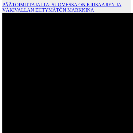
PÄÄTOIMITTAJALTA: SUOMESSA ON KIUSAAJIEN JA
VÄKIVALLAN EHTYMÄTÖN MARKKINA