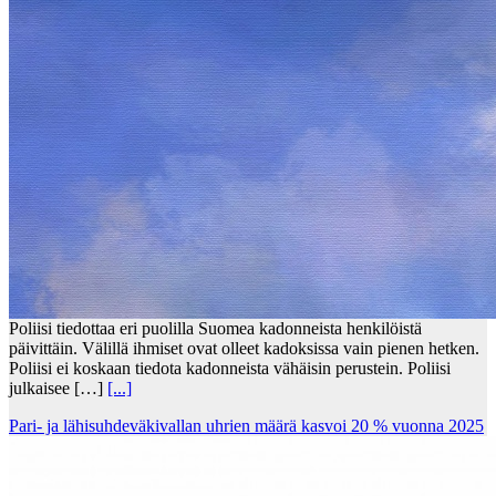
Poliisi tiedottaa eri puolilla Suomea kadonneista henkilöistä
päivittäin. Välillä ihmiset ovat olleet kadoksissa vain pienen hetken.
Poliisi ei koskaan tiedota kadonneista vähäisin perustein. Poliisi
julkaisee […]
[...]
Pari- ja lähisuhdeväkivallan uhrien määrä kasvoi 20 % vuonna 2025