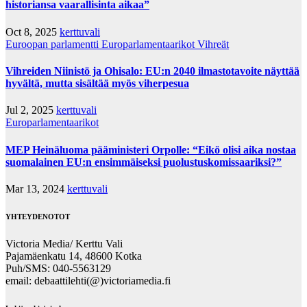
historiansa vaarallisinta aikaa”
Oct 8, 2025
kerttuvali
Euroopan parlamentti
Europarlamentaarikot
Vihreät
Vihreiden Niinistö ja Ohisalo: EU:n 2040 ilmastotavoite näyttää
hyvältä, mutta sisältää myös viherpesua
Jul 2, 2025
kerttuvali
Europarlamentaarikot
MEP Heinäluoma pääministeri Orpolle: “Eikö olisi aika nostaa
suomalainen EU:n ensimmäiseksi puolustuskomissaariksi?”
Mar 13, 2024
kerttuvali
YHTEYDENOTOT
Victoria Media/ Kerttu Vali
Pajamäenkatu 14, 48600 Kotka
Puh/SMS: 040-5563129
email: debaattilehti(@)victoriamedia.fi