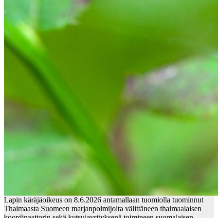
Lapin käräjäoikeus on 8.6.2026 antamallaan tuomiolla tuominnut
Thaimaasta Suomeen marjanpoimijoita välittäneen thaimaalaisen
koordinaattorin sekä kutsujayrityksenä toimineen suomalaisen