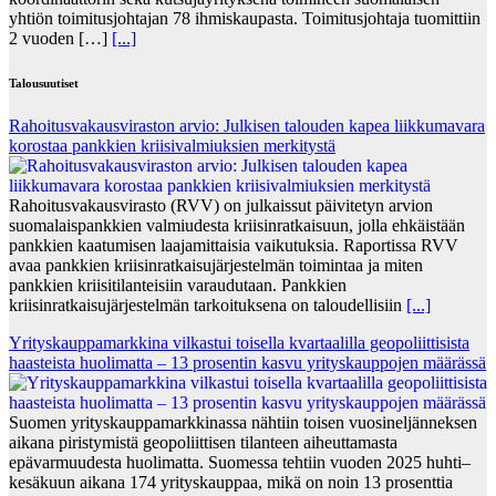
yhtiön toimitusjohtajan 78 ihmiskaupasta. Toimitusjohtaja tuomittiin
2 vuoden […]
[...]
Talousuutiset
Rahoitusvakausviraston arvio: Julkisen talouden kapea liikkumavara
korostaa pankkien kriisivalmiuksien merkitystä
Rahoitusvakausvirasto (RVV) on julkaissut päivitetyn arvion
suomalaispankkien valmiudesta kriisinratkaisuun, jolla ehkäistään
pankkien kaatumisen laajamittaisia vaikutuksia. Raportissa RVV
avaa pankkien kriisinratkaisujärjestelmän toimintaa ja miten
pankkien kriisitilanteisiin varaudutaan. Pankkien
kriisinratkaisujärjestelmän tarkoituksena on taloudellisiin
[...]
Yrityskauppamarkkina vilkastui toisella kvartaalilla geopoliittisista
haasteista huolimatta – 13 prosentin kasvu yrityskauppojen määrässä
Suomen yrityskauppamarkkinassa nähtiin toisen vuosineljänneksen
aikana piristymistä geopoliittisen tilanteen aiheuttamasta
epävarmuudesta huolimatta. Suomessa tehtiin vuoden 2025 huhti–
kesäkuun aikana 174 yrityskauppaa, mikä on noin 13 prosenttia