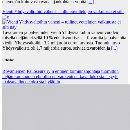
enemmän kuin vastaavana ajankohtana vuotta
[...]
Vienti Yhdysvaltoihin väheni – tullineuvottelujen vaikutusta ei silti
näy
Tavaroiden ja palveluiden vienti Yhdysvaltoihin väheni vuoden
toisella neljänneksellä 10 % edellisvuotisesta. Tavaroita ja palveluita
vietiin Yhdysvaltoihin 3,2 miljardin euron arvosta. Tuonnin arvo
Yhdysvalloista oli 1,7 miljardia euroa, selviää tavaroiden ja
[...]
Urheilua
Rovaniemen Palloseura ry:n entinen toiminnanjohtaja tuo­mit­tiin
neljän kuu­kau­den eh­dol­li­seen van­keu­teen ka­val­luk­ses­ta – syyte
mak­su­vä­li­ne­pe­tok­ses­ta hy­lät­tiin