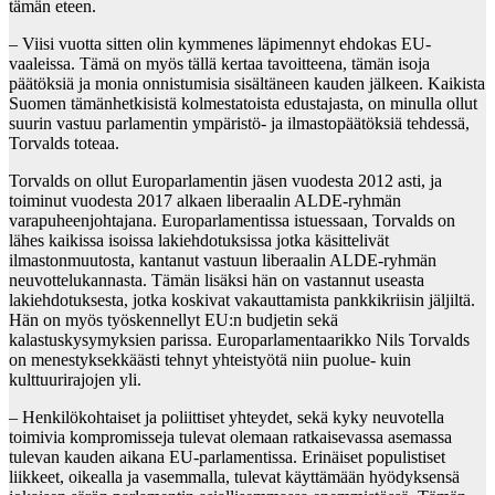
tämän eteen.
– Viisi vuotta sitten olin kymmenes läpimennyt ehdokas EU-
vaaleissa. Tämä on myös tällä kertaa tavoitteena, tämän isoja
päätöksiä ja monia onnistumisia sisältäneen kauden jälkeen. Kaikista
Suomen tämänhetkisistä kolmestatoista edustajasta, on minulla ollut
suurin vastuu parlamentin ympäristö- ja ilmastopäätöksiä tehdessä,
Torvalds toteaa.
Torvalds on ollut Europarlamentin jäsen vuodesta 2012 asti, ja
toiminut vuodesta 2017 alkaen liberaalin ALDE-ryhmän
varapuheenjohtajana. Europarlamentissa istuessaan, Torvalds on
lähes kaikissa isoissa lakiehdotuksissa jotka käsittelivät
ilmastonmuutosta, kantanut vastuun liberaalin ALDE-ryhmän
neuvottelukannasta. Tämän lisäksi hän on vastannut useasta
lakiehdotuksesta, jotka koskivat vakauttamista pankkikriisin jäljiltä.
Hän on myös työskennellyt EU:n budjetin sekä
kalastuskysymyksien parissa. Europarlamentaarikko Nils Torvalds
on menestyksekkäästi tehnyt yhteistyötä niin puolue- kuin
kulttuurirajojen yli.
– Henkilökohtaiset ja poliittiset yhteydet, sekä kyky neuvotella
toimivia kompromisseja tulevat olemaan ratkaisevassa asemassa
tulevan kauden aikana EU-parlamentissa. Erinäiset populistiset
liikkeet, oikealla ja vasemmalla, tulevat käyttämään hyödyksensä