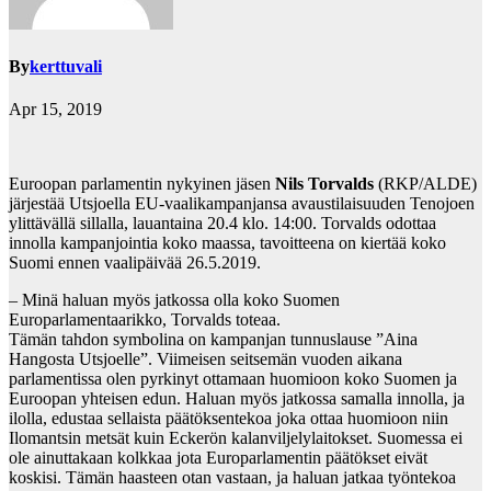
By
kerttuvali
Apr 15, 2019
Euroopan parlamentin nykyinen jäsen
Nils Torvalds
(RKP/ALDE)
järjestää Utsjoella EU-vaalikampanjansa avaustilaisuuden Tenojoen
ylittävällä sillalla, lauantaina 20.4 klo. 14:00. Torvalds odottaa
innolla kampanjointia koko maassa, tavoitteena on kiertää koko
Suomi ennen vaalipäivää 26.5.2019.
– Minä haluan myös jatkossa olla koko Suomen
Europarlamentaarikko, Torvalds toteaa.
Tämän tahdon symbolina on kampanjan tunnuslause ”Aina
Hangosta Utsjoelle”. Viimeisen seitsemän vuoden aikana
parlamentissa olen pyrkinyt ottamaan huomioon koko Suomen ja
Euroopan yhteisen edun. Haluan myös jatkossa samalla innolla, ja
ilolla, edustaa sellaista päätöksentekoa joka ottaa huomioon niin
Ilomantsin metsät kuin Eckerön kalanviljelylaitokset. Suomessa ei
ole ainuttakaan kolkkaa jota Europarlamentin päätökset eivät
koskisi. Tämän haasteen otan vastaan, ja haluan jatkaa työntekoa