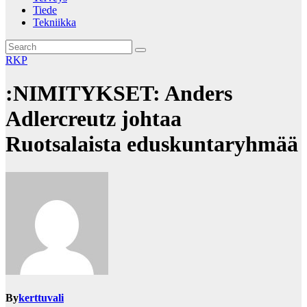
Tiede
Tekniikka
RKP
:NIMITYKSET: Anders
Adlercreutz johtaa
Ruotsalaista eduskuntaryhmää
By
kerttuvali