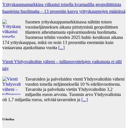
Yrityskauppamarkkina vilkastui toisella kvartaalilla geopoliittisista
haasteista huolimatta – 13 prosentin kasvu yrityskauppojen määrässä
Suomen yrityskauppamarkkinassa nähtiin toisen
vuosineljänneksen aikana piristymistä geopoliittisen
tilanteen aiheuttamasta epävarmuudesta huolimatta.
Suomessa tehtiin vuoden 2025 huhti–kesäkuun aikana
174 yrityskauppaa, mikä on noin 13 prosenttia enemmän kuin
vastaavana ajankohtana vuotta
[...]
Vienti Yhdysvaltoihin väheni – tullineuvottelujen vaikutusta ei silti
näy
Tavaroiden ja palveluiden vienti Yhdysvaltoihin väheni
vuoden toisella neljänneksellä 10 % edellisvuotisesta.
Tavaroita ja palveluita vietiin Yhdysvaltoihin 3,2
miljardin euron arvosta. Tuonnin arvo Yhdysvalloista
oli 1,7 miljardia euroa, selviää tavaroiden ja
[...]
Urheilua