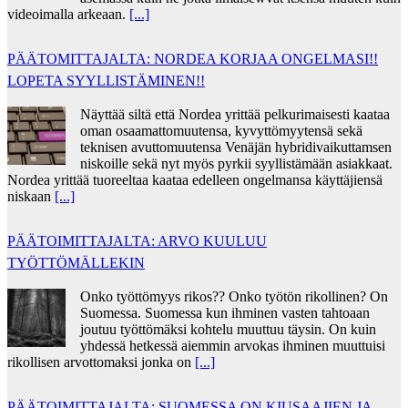
videoimalla arkeaan.
[...]
PÄÄTOMITTAJALTA: NORDEA KORJAA ONGELMASI!!
LOPETA SYYLLISTÄMINEN!!
Näyttää siltä että Nordea yrittää pelkurimaisesti kaataa
oman osaamattomuutensa, kyvyttömyytensä sekä
teknisen avuttomuutensa Venäjän hybridivaikuttamsen
niskoille sekä nyt myös pyrkii syyllistämään asiakkaat.
Nordea yrittää tuoreeltaa kaataa edelleen ongelmansa käyttäjiensä
niskaan
[...]
PÄÄTOIMITTAJALTA: ARVO KUULUU
TYÖTTÖMÄLLEKIN
Onko työttömyys rikos?? Onko työtön rikollinen? On
Suomessa. Suomessa kun ihminen vasten tahtoaan
joutuu työttömäksi kohtelu muuttuu täysin. On kuin
yhdessä hetkessä aiemmin arvokas ihminen muuttuisi
rikollisen arvottomaksi jonka on
[...]
PÄÄTOIMITTAJALTA: SUOMESSA ON KIUSAAJIEN JA