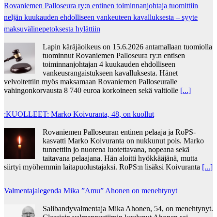
Rovaniemen Palloseura ry:n entinen toiminnanjohtaja tuo­mit­tiin
neljän kuu­kau­den eh­dol­li­seen van­keu­teen ka­val­luk­ses­ta – syyte
mak­su­vä­li­ne­pe­tok­ses­ta hy­lät­tiin
Lapin käräjäoikeus on 15.6.2026 antamallaan tuomiolla
tuominnut Rovaniemen Palloseura ry:n entisen
toiminnanjohtajan 4 kuukauden ehdolliseen
vankeusrangaistukseen kavalluksesta. Hänet
velvoitettiin myös maksamaan Rovaniemen Palloseuralle
vahingonkorvausta 8 740 euroa korkoineen sekä valtiolle
[...]
:KUOLLEET: Marko Koivuranta, 48, on kuollut
Rovaniemen Palloseuran entinen pelaaja ja RoPS-
kasvatti Marko Koivuranta on nukkunut pois. Marko
tunnettiin jo nuorena luotettavana, nopeana sekä
taitavana pelaajana. Hän aloitti hyökkääjänä, mutta
siirtyi myöhemmin laitapuolustajaksi. RoPS:n lisäksi Koivuranta
[...]
Valmentajalegenda Mika ”Amu” Ahonen on menehtynyt
Salibandyvalmentaja Mika Ahonen, 54, on menehtynyt.