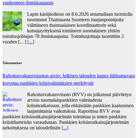
vankeuteen ihmiskaupasta
Lapin käräjäoikeus on 8.6.2026 antamallaan tuomiolla
tuominnut Thaimaasta Suomeen marjanpoimijoita
välittäneen thaimaalaisen koordinaattorin sekä
kutsujayrityksenä toimineen suomalaisen yhtiön
toimitusjohtajan 78 ihmiskaupasta. Toimitusjohtaja tuomittiin 2
vuoden […]
[...]
Talousuutiset
Rahoitusvakausviraston arvio: Julkisen talouden kapea liikkumavara
korostaa pankkien kriisivalmiuksien merkitystä
Rahoitusvakausvirasto (RVV) on julkaissut päivitetyn
arvion suomalaispankkien valmiudesta
kriisinratkaisuun, jolla ehkäistään pankkien kaatumisen
laajamittaisia vaikutuksia. Raportissa RVV avaa
pankkien kriisinratkaisujärjestelmän toimintaa ja miten pankkien
kriisitilanteisiin varaudutaan. Pankkien kriisinratkaisujärjestelmän
tarkoituksena on taloudellisiin
[...]