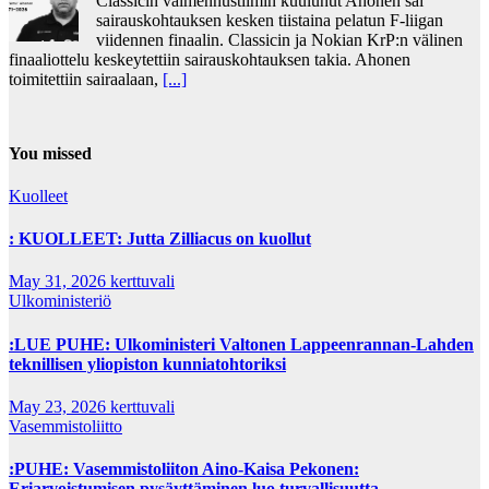
Classicin valmennustiimin kuulunut Ahonen sai
sairauskohtauksen kesken tiistaina pelatun F-liigan
viidennen finaalin. Classicin ja Nokian KrP:n välinen
finaaliottelu keskeytettiin sairauskohtauksen takia. Ahonen
toimitettiin sairaalaan,
[...]
You missed
Kuolleet
: KUOLLEET: Jutta Zilliacus on kuollut
May 31, 2026
kerttuvali
Ulkoministeriö
:LUE PUHE: Ulkoministeri Valtonen Lappeenrannan-Lahden
teknillisen yliopiston kunniatohtoriksi
May 23, 2026
kerttuvali
Vasemmistoliitto
:PUHE: Vasemmistoliiton Aino-Kaisa Pekonen:
Eriarvoistumisen pysäyttäminen luo turvallisuutta