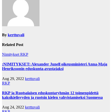
By
kerttuvali
Related Post
Nimitykset
RKP
:NIMITYKSET: Alexander Junell oikeusministeri Anna-Maja
Henrikssonin eduskunta-avustajaksi
Aug 29, 2022
kerttuvali
RKP
RKP ja Ruotsalaisen eduskuntaryhmän 12 toimenpidettä
kaksikielisyyden ja ruotsin kielen vahvistamiseksi Suomessa
Aug 24, 2022
kerttuvali
RKP