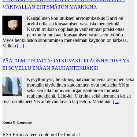
VÄKIVALLAN EHTYMÄTÖN MARKKINA
Kansallinen koulutuksen arviointikeskus Karvi on
arvioi erilaisia kiusaamisen vastaisia menetelmiä.
Karvin mukaan oppilaat ja vanhemmat pitäisi ottaa
paremmin mukaan kiusaamisen vastaiseen työhön.
Myös henkilöstön sitoutuminen menetelmän käyttöön on tärkeää.
Vaikka
[...]
PÄÄTOIMITTAJALTA: JATKUVASTI EPÄONNISTUVA YK
EI SOVELLU ENÄÄN RAUHANTEKIJÄKSI
Kyvyttömyys, heikkous, halvaantuneena oleminen sekä
moraalin täydellinen katoaminen ovat todisteita YK:n
sekä sen alla toimivien organisaatioiden toimista
rauhantekijänä. Lähi-itä, Ukraina sekä aiemman kriisit
ovat osoittaneet YK:n olevan täysin tarpeeton. Maailman
[...]
Kunta & Kaupungit
RSS Error: A feed could not be found at