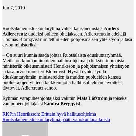
Jun 7, 2019
Ruotsalainen eduskuntaryhmä valitsi kansanedustaja
Anders
Adlercreutz
uudeksi puheenjohtajakseen. Adlercreutzin edeltäjä
Thomas Blomqvist nimitettiin eilen pohjoismaisen yhteistyön ja tasa-
arvon ministeriksi.
– On suuri kunnia saada johtaa Ruotsalaista eduskuntaryhmää.
Meillä on kunnianhimoinen hallitusohjelma ja kaksi erinomaista
ministeriä; oikeusministeri Henriksson ja pohjoismaisen yhteistyön
ja tasa-arvon ministeri Blomqvist. Hyvällä yhteistyöllä
eduskuntaryhmän, ministereiden ja muiden puolueiden kanssa
puoluerajojen yli teen kaikkeni jotta hallitusohjelman tavoitteet
täyttyvät, Adlercreutz sanoo.
Ryhmän varapuheenjohtajaksi valittiin
Mats Löfström
ja toiseksi
varapuheenjohtajaksi
Sandra Bergqvist
.
Post
RKP:n Henriksson: Erittäin hyvä hallitusohjelma
Ruotsalainen eduskuntaryhmä päätti valiokuntapaikoista
navigation