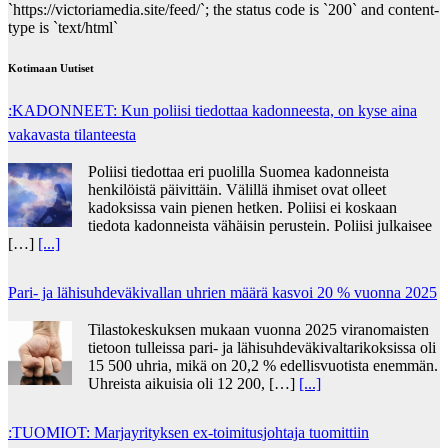
`https://victoriamedia.site/feed/`; the status code is `200` and content-
type is `text/html`
Kotimaan Uutiset
:KADONNEET: Kun poliisi tiedottaa kadonneesta, on kyse aina
vakavasta tilanteesta
Poliisi tiedottaa eri puolilla Suomea kadonneista
henkilöistä päivittäin. Välillä ihmiset ovat olleet
kadoksissa vain pienen hetken. Poliisi ei koskaan
tiedota kadonneista vähäisin perustein. Poliisi julkaisee
[…]
[...]
Pari- ja lähisuhdeväkivallan uhrien määrä kasvoi 20 % vuonna 2025
Tilastokeskuksen mukaan vuonna 2025 viranomaisten
tietoon tulleissa pari- ja lähisuhdeväkivaltarikoksissa oli
15 500 uhria, mikä on 20,2 % edellisvuotista enemmän.
Uhreista aikuisia oli 12 200, […]
[...]
:TUOMIOT: Marjayrityksen ex-toimitusjohtaja tuomittiin