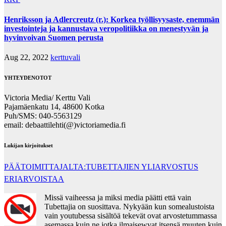
Henriksson ja Adlercreutz (r.): Korkea työllisyysaste, enemmän
investointeja ja kannustava veropolitiikka on menestyvän ja
hyvinvoivan Suomen perusta
Aug 22, 2022
kerttuvali
YHTEYDENOTOT
Victoria Media/ Kerttu Vali
Pajamäenkatu 14, 48600 Kotka
Puh/SMS: 040-5563129
email: debaattilehti(@)victoriamedia.fi
Lukijan kirjoitukset
PÄÄTOIMITTAJALTA:TUBETTAJIEN YLIARVOSTUS
ERIARVOISTAA
Missä vaiheessa ja miksi media päätti että vain
Tubettajia on suosittava. Nykyään kun somealustoista
vain youtubessa sisältöä tekevät ovat arvostetummassa
asemassa kuin ne jotka ilmaisewvat itsensä muuten kuin